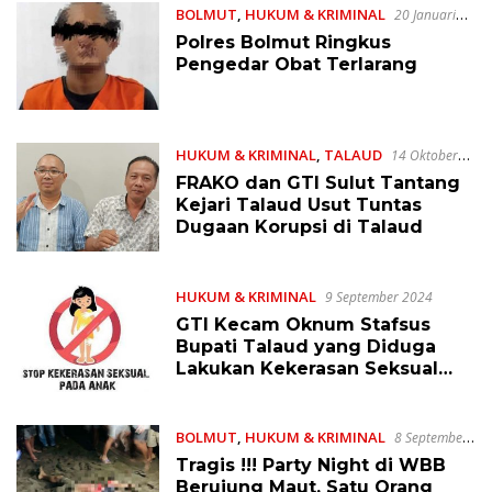
BOLMUT
,
HUKUM & KRIMINAL
20 Januari
2025
Polres Bolmut Ringkus
Pengedar Obat Terlarang
HUKUM & KRIMINAL
,
TALAUD
14 Oktober
2024
FRAKO dan GTI Sulut Tantang
Kejari Talaud Usut Tuntas
Dugaan Korupsi di Talaud
HUKUM & KRIMINAL
9 September 2024
GTI Kecam Oknum Stafsus
Bupati Talaud yang Diduga
Lakukan Kekerasan Seksual
pada Anak, Terlapor RK
Membantah
BOLMUT
,
HUKUM & KRIMINAL
8 September
2024
Tragis !!! Party Night di WBB
Berujung Maut, Satu Orang