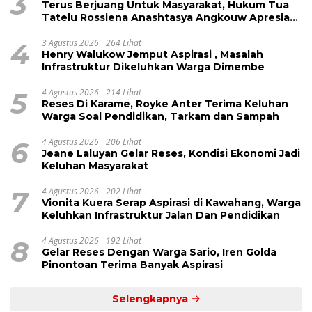
3
Terus Berjuang Untuk Masyarakat, Hukum Tua
Tatelu Rossiena Anashtasya Angkouw Apresiasi
Kinerja Anggota DPRD Henry Walukow
4
3 Agustus 2026
264 Lihat
Henry Walukow Jemput Aspirasi , Masalah
Infrastruktur Dikeluhkan Warga Dimembe
5
4 Agustus 2026
214 Lihat
Reses Di Karame, Royke Anter Terima Keluhan
Warga Soal Pendidikan, Tarkam dan Sampah
6
4 Agustus 2026
206 Lihat
Jeane Laluyan Gelar Reses, Kondisi Ekonomi Jadi
Keluhan Masyarakat
7
4 Agustus 2026
202 Lihat
Vionita Kuera Serap Aspirasi di Kawahang, Warga
Keluhkan Infrastruktur Jalan Dan Pendidikan
8
4 Agustus 2026
192 Lihat
Gelar Reses Dengan Warga Sario, Iren Golda
Pinontoan Terima Banyak Aspirasi
Selengkapnya