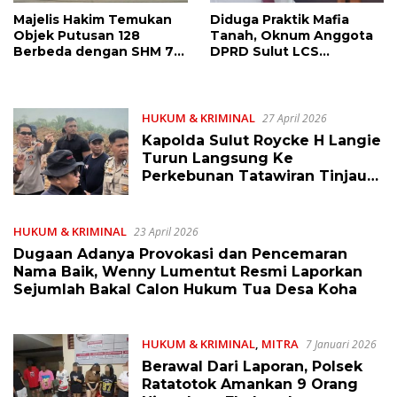
Majelis Hakim Temukan
Diduga Praktik Mafia
Objek Putusan 128
Tanah, Oknum Anggota
Berbeda dengan SHM 79,
DPRD Sulut LCS
Ahli Waris Ajukan
Diadukan ke BK dan MP
Banding Atas Putusan PN
Tondano
HUKUM & KRIMINAL
27 April 2026
Kapolda Sulut Roycke H Langie
Turun Langsung Ke
Perkebunan Tatawiran Tinjau
Polemik Lahan 55 Hektare
HUKUM & KRIMINAL
23 April 2026
Dugaan Adanya Provokasi dan Pencemaran
Nama Baik, Wenny Lumentut Resmi Laporkan
Sejumlah Bakal Calon Hukum Tua Desa Koha
HUKUM & KRIMINAL
,
MITRA
7 Januari 2026
Berawal Dari Laporan, Polsek
Ratatotok Amankan 9 Orang