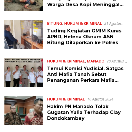
Warga Desa Kopi Meninggal
Ditempat
BITUNG
,
HUKUM & KRIMINAL
21 Agustus
2024
Tuding Kegiatan GMIM Kuras
APBD, Helena Oknum ASN
Bitung Dilaporkan ke Polres
HUKUM & KRIMINAL
,
MANADO
20 Agustus
2024
Temui Komisi Yudisial, Satgas
Anti Mafia Tanah Sebut
Penanganan Perkara Mafia
Tanah di Sulut Belum
Memuaskan
HUKUM & KRIMINAL
16 Agustus 2024
Hakim PN Manado Tolak
Gugatan Yulia Terhadap Clay
Dondokambey