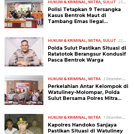
HUKUM & KRIMINAL
,
MITRA
,
SULUT
23
Desember 2025
Polisi Tetapkan 9 Tersangka
Kasus Bentrok Maut di
Tambang Emas Ilegal
Ratatotok
HUKUM & KRIMINAL
,
MITRA
,
SULUT
22
Desember 2025
Polda Sulut Pastikan Situasi di
Ratatotok Berangsur Kondusif
Pasca Bentrok Warga
HUKUM & KRIMINAL
,
MITRA
3 Desember
2025
Perkelahian Antar Kelompok di
Watuliney-Molompar, Polda
Sulut Bersama Polres Mitra
Tetapkan 10 Tersangka
HUKUM & KRIMINAL
,
MITRA
1 Desember
2025
Kapolres Handoko Sanjaya
Pastikan Situasi di Watuliney