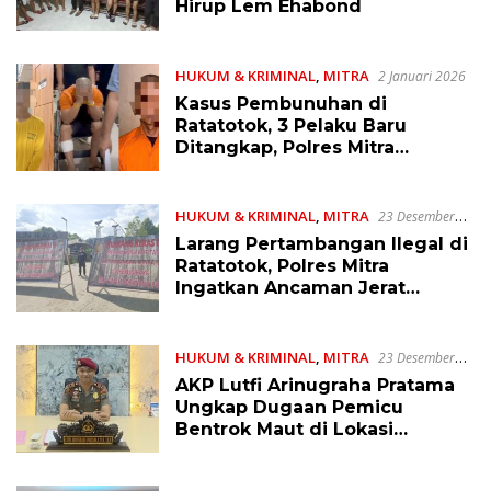
Hirup Lem Ehabond
HUKUM & KRIMINAL
,
MITRA
2 Januari 2026
Kasus Pembunuhan di
Ratatotok, 3 Pelaku Baru
Ditangkap, Polres Mitra
Kantongi Identitas Pelaku
Lainnya
HUKUM & KRIMINAL
,
MITRA
23 Desember
2025
Larang Pertambangan Ilegal di
Ratatotok, Polres Mitra
Ingatkan Ancaman Jerat
Hukum Jika Melanggar
HUKUM & KRIMINAL
,
MITRA
23 Desember
2025
AKP Lutfi Arinugraha Pratama
Ungkap Dugaan Pemicu
Bentrok Maut di Lokasi
Tambang Ratatotok