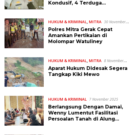
Kondusif, 4 Terduga
Diamankan
HUKUM & KRIMINAL
,
MITRA
30 November
2025
Polres Mitra Gerak Cepat
Amankan Pertikaian di
Molompar Watuliney
HUKUM & KRIMINAL
,
MITRA
8 November
2025
Aparat Hukum Didesak Segera
Tangkap Kiki Mewo
HUKUM & KRIMINAL
7 November 2025
Berlangsung Dengan Damai,
Wenny Lumentut Fasilitasi
Persoalan Tanah di Alung
Banua