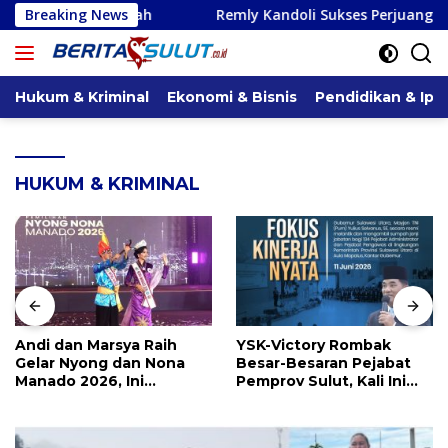
Langsung
Breaking News
Remly Kandoli Sukses Perjuangkan Perbaikan Jalan P
ke
konten
Hukum & Kriminal
Ekonomi & Bisnis
Pendidikan & Ipt
HUKUM & KRIMINAL
Andi dan Marsya Raih
YSK-Victory Rombak
Gelar Nyong dan Nona
Besar-Besaran Pejabat
Manado 2026, Ini
Pemprov Sulut, Kali Ini
Pemenang Selengkapnya
Ada 134 Jabatan dan Ini
Daftarnya