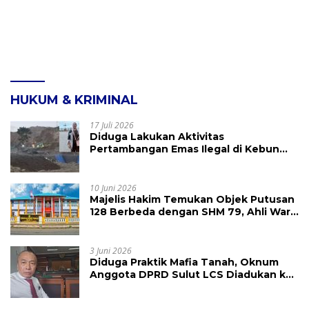
HUKUM & KRIMINAL
17 Juli 2026
Diduga Lakukan Aktivitas
Pertambangan Emas Ilegal di Kebun
Raya Megawati, Kepolisian Didesak
Tangkap Vinni Sondakh
10 Juni 2026
Majelis Hakim Temukan Objek Putusan
128 Berbeda dengan SHM 79, Ahli Waris
Ajukan Banding Atas Putusan PN
Tondano
3 Juni 2026
Diduga Praktik Mafia Tanah, Oknum
Anggota DPRD Sulut LCS Diadukan ke
BK dan MP