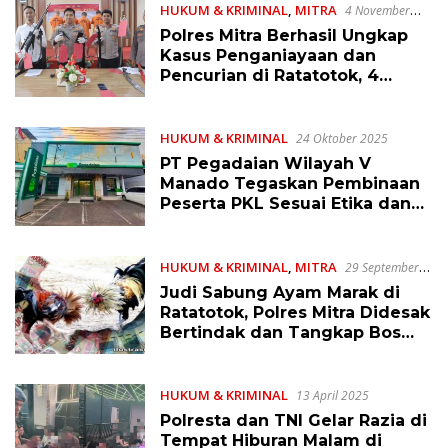
HUKUM & KRIMINAL
,
MITRA
4 November
2025
Polres Mitra Berhasil Ungkap
Kasus Penganiayaan dan
Pencurian di Ratatotok, 4
Terduga Ditangkap
HUKUM & KRIMINAL
24 Oktober 2025
PT Pegadaian Wilayah V
Manado Tegaskan Pembinaan
Peserta PKL Sesuai Etika dan
Bertanggungjawab
HUKUM & KRIMINAL
,
MITRA
29 September
2025
Judi Sabung Ayam Marak di
Ratatotok, Polres Mitra Didesak
Bertindak dan Tangkap Bos
Pemilik Lokasi
HUKUM & KRIMINAL
13 April 2025
Polresta dan TNI Gelar Razia di
Tempat Hiburan Malam di