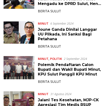
Mengadu ke DPRD Sulut, Henry
Walukow Minta Pemerintah
BERITA SULUT
Jangan Tutup Mata
MINUT
6 September 2024
Joune Ganda Dinilai Langgar
UU Pilkada, Ini Sanksi Bagi
Petahana
BERITA SULUT
MINUT
,
POLITIK
2 September 2024
Polemik Pendaftaran Calon
Bupati dan Wakil Bupati Minut,
KPU Sulut Panggil KPU Minut
BERITA SULUT
MINUT
31 Agustus 2024
Jalani Tes Kesehatan, MJP-CK
Apresiasi Tim Medis RSUP