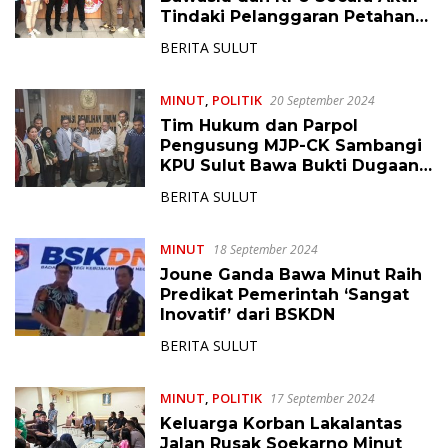
Tindaki Pelanggaran Petahana
Minut
BERITA SULUT
MINUT
,
POLITIK
20 September 2024
Tim Hukum dan Parpol
Pengusung MJP-CK Sambangi
KPU Sulut Bawa Bukti Dugaan
Pelanggaran Pilkada Minut
BERITA SULUT
MINUT
18 September 2024
Joune Ganda Bawa Minut Raih
Predikat Pemerintah ‘Sangat
Inovatif’ dari BSKDN
BERITA SULUT
MINUT
,
POLITIK
17 September 2024
Keluarga Korban Lakalantas
Jalan Rusak Soekarno Minut