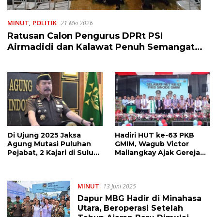
MINUT
,
POLITIK
21 Mei 2026
Ratusan Calon Pengurus DPRt PSI
Airmadidi dan Kalawat Penuh Semangat
Tatap Muka bersama MJP
Di Ujung 2025 Jaksa
Hadiri HUT ke-63 PKB
Agung Mutasi Puluhan
GMIM, Wagub Victor
Pejabat, 2 Kajari di Sulut
Mailangkay Ajak Gereja
Ikut Diganti
Terus Bekerjasama
dengan Pemerintah
dalam Pembanguan
MINUT
13 Juni 2025
Dapur MBG Hadir di Minahasa
Utara, Beroperasi Setelah