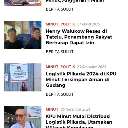
Minut, Anggaran 1 Miliar
BERITA SULUT
MINUT
,
POLITIK
21 Maret 2025
Henry Walukow Reses di
Tatelu, Penambang Rakyat
Berharap Dapat Izin
BERITA SULUT
MINUT
,
POLITIK
23 Desember 2024
Logistik Pilkada 2024 di KPU
Minut Tersimpan Aman di
Gudang
BERITA SULUT
MINUT
25 November 2024
KPU Minut Mulai Distribusi
Logistik Pilkada, Utamakan
Wilayah Kepulauan