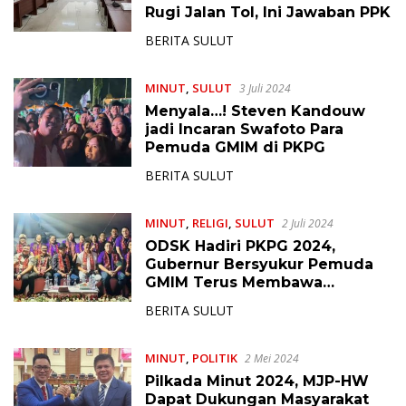
Rugi Jalan Tol, Ini Jawaban PPK
BERITA SULUT
MINUT
,
SULUT
3 Juli 2024
Menyala…! Steven Kandouw
jadi Incaran Swafoto Para
Pemuda GMIM di PKPG
BERITA SULUT
MINUT
,
RELIGI
,
SULUT
2 Juli 2024
ODSK Hadiri PKPG 2024,
Gubernur Bersyukur Pemuda
GMIM Terus Membawa
Semangat ‘Obor
BERITA SULUT
Pembangunan’
MINUT
,
POLITIK
2 Mei 2024
Pilkada Minut 2024, MJP-HW
Dapat Dukungan Masyarakat