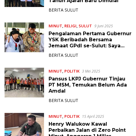
Tahun Ajaran Baru Dimulai
BERITA SULUT
MINUT
,
RELIGI
,
SULUT
9 Juni 2025
Pengalaman Pertama Gubernur
YSK Beribadah Bersama
Jemaat GPdI se-Sulut: Saya
Bangga dan Terhormat
BERITA SULUT
MINUT
,
POLITIK
3 Mei 2025
Pansus LKPJ Gubernur Tinjau
PT MSM, Temukan Belum Ada
Amdal
BERITA SULUT
MINUT
,
POLITIK
15 April 2025
Henry Walukow Kawal
Perbaikan Jalan di Zero Point