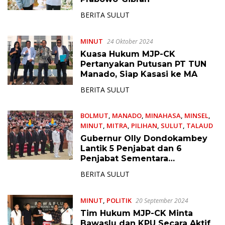
BERITA SULUT
MINUT
24 Oktober 2024
Kuasa Hukum MJP-CK
Pertanyakan Putusan PT TUN
Manado, Siap Kasasi ke MA
BERITA SULUT
BOLMUT
,
MANADO
,
MINAHASA
,
MINSEL
,
MINUT
,
MITRA
,
PILIHAN
,
SULUT
,
TALAUD
23 September 2024
Gubernur Olly Dondokambey
Lantik 5 Penjabat dan 6
Penjabat Sementara
Bupati/Walikota, Ini Mereka
BERITA SULUT
MINUT
,
POLITIK
20 September 2024
Tim Hukum MJP-CK Minta
Bawaslu dan KPU Secara Aktif