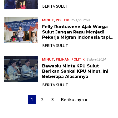
BERITA SULUT
MINUT
,
POLITIK
25 April 2024
Felly Runtuwene Ajak Warga
Sulut Jangan Ragu Menjadi
Pekerja Migran Indonesia tapi
Harus Waspada
BERITA SULUT
MINUT
,
PILIHAN
,
POLITIK
8 Maret 2024
Bawaslu Minta KPU Sulut
Berikan Sanksi KPU Minut, Ini
Beberapa Alasannya
BERITA SULUT
P
1
2
3
Berikutnya »
a
g