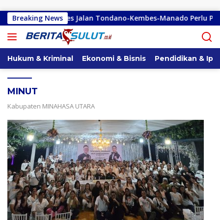
Langsung ke konten
 Sebut Akses Jalan Tondano-Kembes-Manado Perlu Perhatian P
Breaking News
Hukum & Kriminal
Ekonomi & Bisnis
Pendidikan & Ipt
MINUT
Kabupaten MINAHASA UTARA