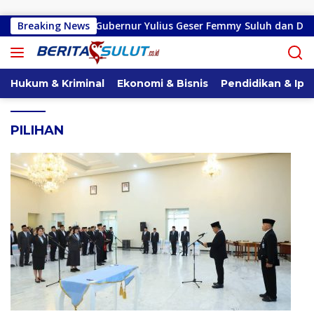
Langsung ke konten
si
Breaking News
Gubernur Yulius Geser Femmy Suluh dan Deicy Paath 
Hukum & Kriminal
Ekonomi & Bisnis
Pendidikan & Ipt
PILIHAN