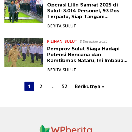
Operasi Lilin Samrat 2025 di
Sulut: 3.014 Personel, 93 Pos
Terpadu, Siap Tangani
Mobilitas Naik 8 Persen
BERITA SULUT
PILIHAN
,
SULUT
8 Desember 2025
Pemprov Sulut Siaga Hadapi
Potensi Bencana dan
Kamtibmas Nataru, Ini Imbauan
Gubernur YSK
BERITA SULUT
P
1
2
…
52
Berikutnya »
a
g
i
n
a