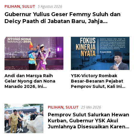
PILIHAN
,
SULUT
5 Agustus 2026
Gubernur Yulius Geser Femmy Suluh dan
Deicy Paath di Jabatan Baru, Jahja
Rondonuwu Promosi jadi Kadis
Andi dan Marsya Raih
YSK-Victory Rombak
Gelar Nyong dan Nona
Besar-Besaran Pejabat
Manado 2026, Ini
Pemprov Sulut, Kali Ini
Pemenang Selengkapnya
Ada 134 Jabatan dan Ini
Daftarnya
PILIHAN
,
SULUT
25 Mei 2026
Pemprov Sulut Salurkan Hewan
Kurban, Gubernur YSK Akui
Jumlahnya Disesuaikan Karena
Kenaikan Harga dan