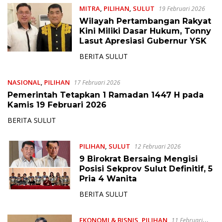
MITRA
,
PILIHAN
,
SULUT
19 Februari 2026
Wilayah Pertambangan Rakyat
Kini Miliki Dasar Hukum, Tonny
Lasut Apresiasi Gubernur YSK
BERITA SULUT
NASIONAL
,
PILIHAN
17 Februari 2026
Pemerintah Tetapkan 1 Ramadan 1447 H pada
Kamis 19 Februari 2026
BERITA SULUT
PILIHAN
,
SULUT
12 Februari 2026
9 Birokrat Bersaing Mengisi
Posisi Sekprov Sulut Definitif, 5
Pria 4 Wanita
BERITA SULUT
EKONOMI & BISNIS
,
PILIHAN
11 Februari