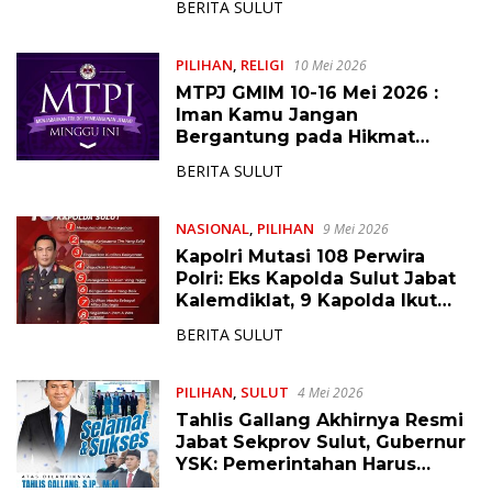
BERITA SULUT
Kemampuan Anggaran
PILIHAN
,
RELIGI
10 Mei 2026
MTPJ GMIM 10-16 Mei 2026 :
Iman Kamu Jangan
Bergantung pada Hikmat
Manusia, Tetapi pada Kekuatan
BERITA SULUT
Allah
NASIONAL
,
PILIHAN
9 Mei 2026
Kapolri Mutasi 108 Perwira
Polri: Eks Kapolda Sulut Jabat
Kalemdiklat, 9 Kapolda Ikut
Diganti, Berikutnya Daftarnya
BERITA SULUT
PILIHAN
,
SULUT
4 Mei 2026
Tahlis Gallang Akhirnya Resmi
Jabat Sekprov Sulut, Gubernur
YSK: Pemerintahan Harus
Cepat, Tepat, dan Berdampak