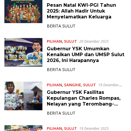
Pesan Natal KWI-PGI Tahun
2025: Allah Hadir Untuk
Menyelamatkan Keluarga
BERITA SULUT
PILIHAN
,
SULUT
20 Desember 2025
Gubernur YSK Umumkan
Kenaikan UMP dan UMSP Sulut
2026, Ini Harapannya
BERITA SULUT
PILIHAN
,
SANGIHE
,
SULUT
19 Desember
2025
Gubernur YSK Fasilitas
Kepulangan Charles Rompas,
Nelayan yang Terombang-
Ambing di Lautan 1 Bulan 2
BERITA SULUT
Minggu
PILIHAN
,
SULUT
19 Desember 2025