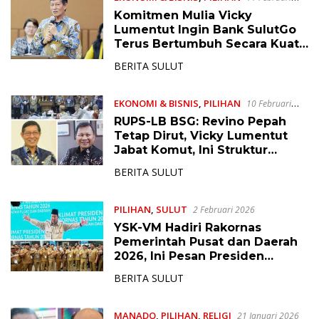
2026
Komitmen Mulia Vicky
Lumentut Ingin Bank SulutGo
Terus Bertumbuh Secara Kuat,
Tangguh, dan Sehat
BERITA SULUT
EKONOMI & BISNIS
,
PILIHAN
10 Februari
2026
RUPS-LB BSG: Revino Pepah
Tetap Dirut, Vicky Lumentut
Jabat Komut, Ini Struktur
Lengkapnya
BERITA SULUT
PILIHAN
,
SULUT
2 Februari 2026
YSK-VM Hadiri Rakornas
Pemerintah Pusat dan Daerah
2026, Ini Pesan Presiden
Prabowo
BERITA SULUT
MANADO
,
PILIHAN
,
RELIGI
21 Januari 2026