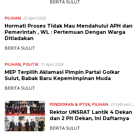
BERITA SULUT
PILIHAN
22 April 2026
Hormati Proses Tidak Mau Mendahului APH dan
Pemerintah , WL : Pertemuan Dengan Warga
Ditiadakan
BERITA SULUT
PILIHAN
,
POLITIK
11 April 2026
MEP Terpilih Aklamasi Pimpin Partai Golkar
Sulut, Babak Baru Kepemimpinan Muda
BERITA SULUT
PENDIDIKAN & IPTEK
,
PILIHAN
25 Februari
2026
Rektor UNSRAT Lantik 4 Dekan
dan 2 Plt Dekan, Ini Daftarnya
BERITA SULUT