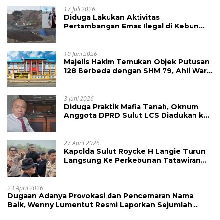
17 Juli 2026
Diduga Lakukan Aktivitas
Pertambangan Emas Ilegal di Kebun
Raya Megawati, Kepolisian Didesak
Tangkap Vinni Sondakh
10 Juni 2026
Majelis Hakim Temukan Objek Putusan
128 Berbeda dengan SHM 79, Ahli Waris
Ajukan Banding Atas Putusan PN
Tondano
3 Juni 2026
Diduga Praktik Mafia Tanah, Oknum
Anggota DPRD Sulut LCS Diadukan ke
BK dan MP
27 April 2026
Kapolda Sulut Roycke H Langie Turun
Langsung Ke Perkebunan Tatawiran
Tinjau Polemik Lahan 55 Hektare
23 April 2026
Dugaan Adanya Provokasi dan Pencemaran Nama
Baik, Wenny Lumentut Resmi Laporkan Sejumlah
Bakal Calon Hukum Tua Desa Koha