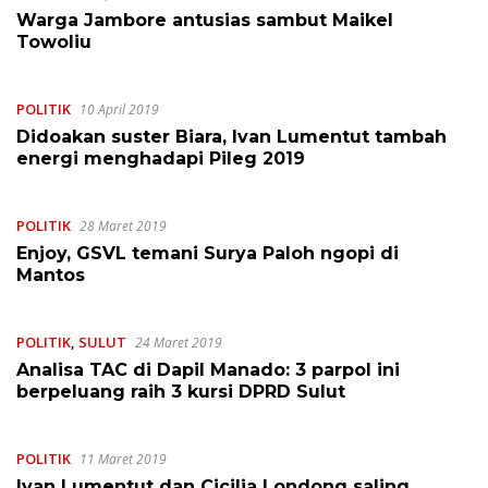
Warga Jambore antusias sambut Maikel
Towoliu
POLITIK
10 April 2019
Didoakan suster Biara, Ivan Lumentut tambah
energi menghadapi Pileg 2019
POLITIK
28 Maret 2019
Enjoy, GSVL temani Surya Paloh ngopi di
Mantos
POLITIK
,
SULUT
24 Maret 2019
Analisa TAC di Dapil Manado: 3 parpol ini
berpeluang raih 3 kursi DPRD Sulut
POLITIK
11 Maret 2019
Ivan Lumentut dan Cicilia Londong saling