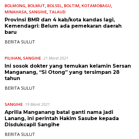
BOLMONG
,
BOLMUT
,
BOLSEL
,
BOLTIM
,
KOTAMOBAGU
,
MINAHASA
,
SANGIHE
,
TALAUD
17 Februari 2022
Provinsi BMR dan 4 kab/kota kandas lagi,
Kemendagri: Belum ada pemekaran daerah
baru
BERITA SULUT
PILIHAN
,
SANGIHE
21 Maret 2021
Ini sosok dokter yang temukan kelamin Sersan
Manganang, “Si Otong” yang tersimpan 28
tahun
BERITA SULUT
SANGIHE
19 Maret 2021
Aprilia Manganang batal ganti nama jadi
Lanang, ini perintah Hakim Sasube kepada
Disdukcapil Sangihe
BERITA SULUT