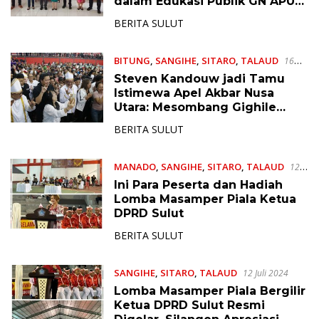
dalam Edukasi Publik GN APU-
PPT
BERITA SULUT
BITUNG
,
SANGIHE
,
SITARO
,
TALAUD
16
November 2024
Steven Kandouw jadi Tamu
Istimewa Apel Akbar Nusa
Utara: Mesombang Gighile
Mehengken Banua
BERITA SULUT
MANADO
,
SANGIHE
,
SITARO
,
TALAUD
12
Juli 2024
Ini Para Peserta dan Hadiah
Lomba Masamper Piala Ketua
DPRD Sulut
BERITA SULUT
SANGIHE
,
SITARO
,
TALAUD
12 Juli 2024
Lomba Masamper Piala Bergilir
Ketua DPRD Sulut Resmi