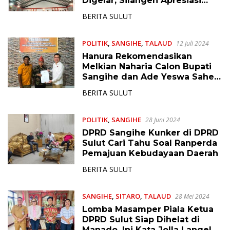
Digelar, Silangen Apresiasi
Ketua Panitia
BERITA SULUT
POLITIK
,
SANGIHE
,
TALAUD
12 Juli 2024
Hanura Rekomendasikan
Melkian Naharia Calon Bupati
Sangihe dan Ade Yeswa Sahea
Calon Wakil Bupati Talaud
BERITA SULUT
POLITIK
,
SANGIHE
28 Juni 2024
DPRD Sangihe Kunker di DPRD
Sulut Cari Tahu Soal Ranperda
Pemajuan Kebudayaan Daerah
BERITA SULUT
SANGIHE
,
SITARO
,
TALAUD
28 Mei 2024
Lomba Masamper Piala Ketua
DPRD Sulut Siap Dihelat di
Manado, Ini Kata Jolla Langelo