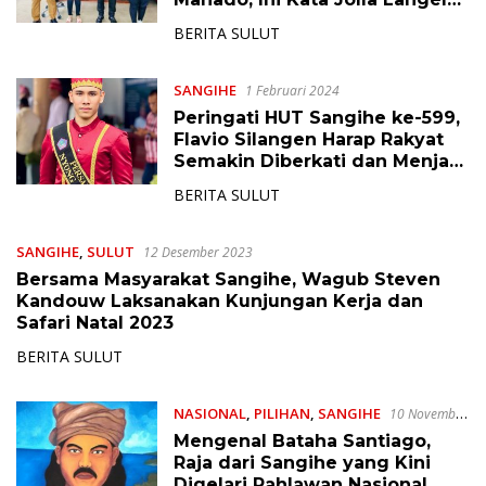
Horman
BERITA SULUT
SANGIHE
1 Februari 2024
Peringati HUT Sangihe ke-599,
Flavio Silangen Harap Rakyat
Semakin Diberkati dan Menjadi
Berkat
BERITA SULUT
SANGIHE
,
SULUT
12 Desember 2023
Bersama Masyarakat Sangihe, Wagub Steven
Kandouw Laksanakan Kunjungan Kerja dan
Safari Natal 2023
BERITA SULUT
NASIONAL
,
PILIHAN
,
SANGIHE
10 November
2023
Mengenal Bataha Santiago,
Raja dari Sangihe yang Kini
Digelari Pahlawan Nasional