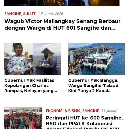
SANGIHE
,
SULUT
1 Februari 2026
Wagub Victor Mailangkay Senang Berbaur
dengan Warga di HUT 601 Sangihe dan
Upacara Adat Tulude 2026
Gubernur YSK Fasilitas
Gubernur YSK Bangga,
Kepulangan Charles
Warga Sangihe-Talaud
Rompas, Nelayan yang
Kini Punya 2 Kapal
Terombang-Ambing di
Ambulance dari BAZNAS
Lautan 1 Bulan 2 Minggu
EKONOMI & BISNIS
,
SANGIHE
31 Januari
2025
Peringati HUT ke-600 Sangihe,
BSG dan PPATK Kolaborasi