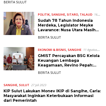
BERITA SULUT
POLITIK
,
SANGIHE
,
SITARO
,
TALAUD
16
Agustus 2023
Sudah 78 Tahun Indonesia
Merdeka, Legislator Meyke
Lavarance: Nusa Utara Masih
Banyak yang Belum Merdeka
BERITA SULUT
EKONOMI & BISNIS
,
SANGIHE
11 Agustus
2023
GMIST Percayakan BSG Kelola
Keuangan Lembaga
Keagamaan, Revino Pepah:
Kami Komitmen Dukung
BERITA SULUT
Perkembangan Jemaat
SANGIHE
,
SULUT
27 Juli 2023
KIP Sulut Lakukan Monev IKIP di Sangihe, Carla:
Masyarakat Inginkan Keterbukaan Informasi
dari Pemerintah