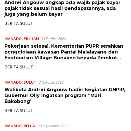
Andrei Angouw ungkap ada wajib pajak bayar
pajak tidak sesuai hasil pendapatannya, ada
juga yang belum bayar
BERITA SULUT
MANADO
,
PILIHAN
3 Oktober 2022
Pekerjaan selesai, Kementerian PUPR serahkan
pengelolaan kawasan Pantai Malalayang dan
Ecotourism Village Bunaken kepada Pemkot
Manado
BERITA SULUT
MANADO
,
SULUT
3 Oktober 2022
Walikota Andrei Angouw hadiri kegiatan GNPIP,
Gubernur Olly ingatkan program “Mari
Bakobong”
BERITA SULUT
MANADO
,
RELIGI
30 September 2022