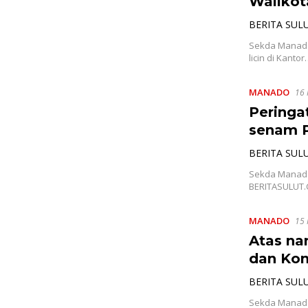
Walikot
BERITA SUL
Sekda Manado
licin di Kanto
MANADO
16
Peringa
senam 
BERITA SUL
Sekda Manado
BERITASULUT.
MANADO
15
Atas na
dan Ko
BERITA SUL
Sekda Manado