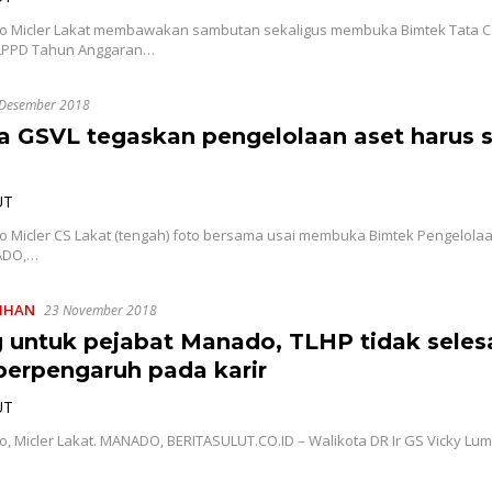
 Micler Lakat membawakan sambutan sekaligus membuka Bimtek Tata C
LPPD Tahun Anggaran…
Desember 2018
a GSVL tegaskan pengelolaan aset harus 
UT
Micler CS Lakat (tengah) foto bersama usai membuka Bimtek Pengelolaa
ADO,…
LIHAN
23 November 2018
 untuk pejabat Manado, TLHP tidak seles
berpengaruh pada karir
UT
 Micler Lakat. MANADO, BERITASULUT.CO.ID – Walikota DR Ir GS Vicky Lu