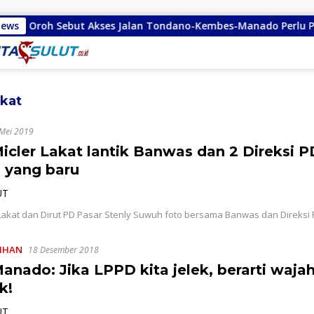
 Sebut Akses Jalan Tondano-Kembes-Manado Perlu Perhatian Pe
News
akat
Mei 2019
icler Lakat lantik Banwas dan 2 Direksi P
 yang baru
UT
Lakat dan Dirut PD Pasar Stenly Suwuh foto bersama Banwas dan Direksi
LIHAN
18 Desember 2018
anado: Jika LPPD kita jelek, berarti waja
k!
UT