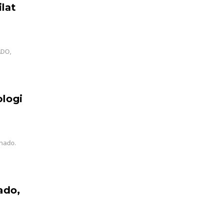
lat
ADO,
ologi
anado.
ado,