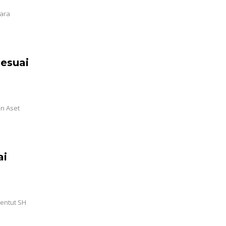
ara
sesuai
n Aset
ai
mentut SH