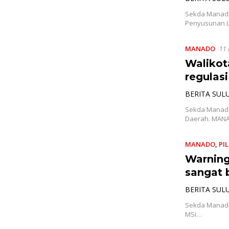
Sekda Manado
Penyusunan 
MANADO
11 
Walikot
regulasi
BERITA SUL
Sekda Manado 
Daerah. MAN
MANADO
,
PI
Warning
sangat 
BERITA SUL
Sekda Manado,
MSi…