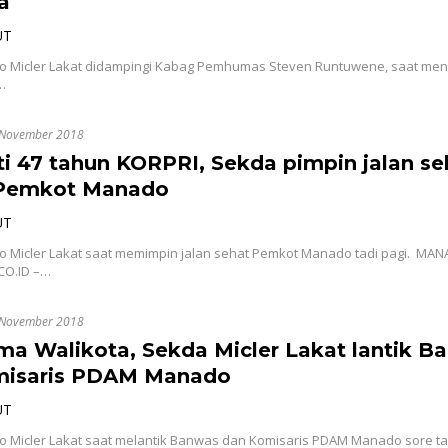
a
UT
 Micler Lakat didampingi Kabag Pemhumas Steven Runtuwene, saat mene
r…
 November 2018
ti 47 tahun KORPRI, Sekda pimpin jalan se
Pemkot Manado
UT
 Micler Lakat saat memimpin jalan sehat Pemkot Manado tadi pagi. MAN
CO.ID –…
 November 2018
ma Walikota, Sekda Micler Lakat lantik B
misaris PDAM Manado
UT
 Micler Lakat saat melantik Banwas dan Komisaris PDAM Manado sore t