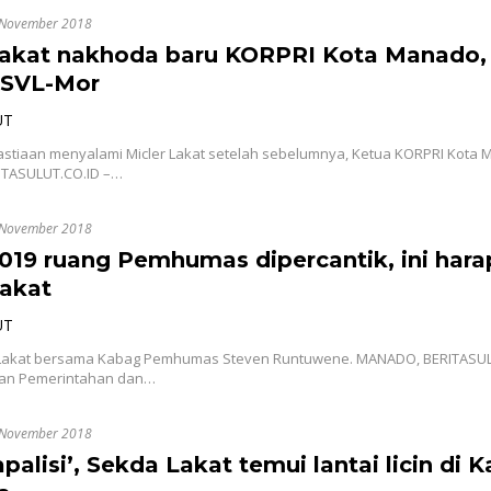
 November 2018
Lakat nakhoda baru KORPRI Kota Manado, 
GSVL-Mor
UT
stiaan menyalami Micler Lakat setelah sebelumnya, Ketua KORPRI Kota 
TASULUT.CO.ID –…
 November 2018
019 ruang Pemhumas dipercantik, ini har
akat
UT
 Lakat bersama Kabag Pemhumas Steven Runtuwene. MANADO, BERITASUL
an Pemerintahan dan…
 November 2018
palisi’, Sekda Lakat temui lantai licin di K