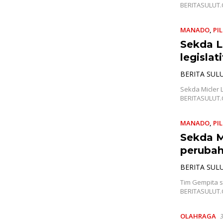
BERITASULUT.
MANADO
,
PI
Sekda L
legislat
BERITA SUL
Sekda Micler
BERITASULUT.
MANADO
,
PI
Sekda M
perubah
BERITA SUL
Tim Gempita s
BERITASULUT.
OLAHRAGA