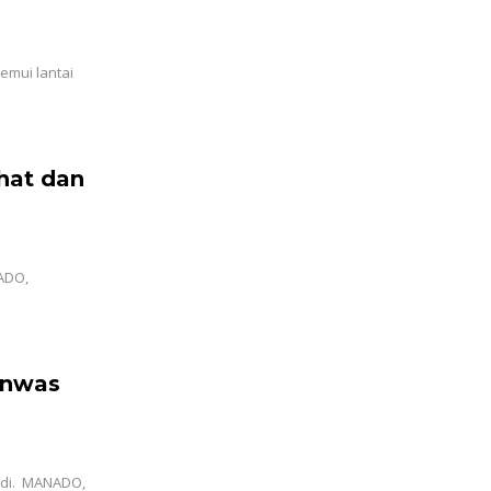
mui lantai
hat dan
ADO,
anwas
adi. MANADO,