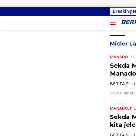
Langsung ke konten
Gracia Yubelinda Oroh
Breaking 
Micler L
MANADO
16 
Sekda M
Manado
BERITA SUL
Sekda Micler 
MANADO
,
PI
Sekda M
kita jele
BERITA SUL