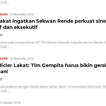
CO.ID…
LIHAN
14 November 2018
akat ingatkan Sekwan Rende perkuat sine
if dan eksekutif
UT
 Lakat saat menyerahkan SPT Plt Sekwan Manado kepada Steven Rende.
CO.ID –…
LIHAN
12 November 2018
icler Lakat: Tim Gempita harus bikin ger
an!
UT
aat audiens dengan Sekda Micler Lakat, Senin 12 November 2018 sore. 
CO.ID…
30 Oktober 2018