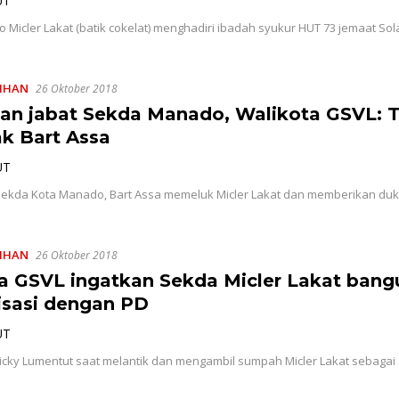
UT
Micler Lakat (batik cokelat) menghadiri ibadah syukur HUT 73 jemaat Sola
LIHAN
26 Oktober 2018
lan jabat Sekda Manado, Walikota GSVL: 
ak Bart Assa
UT
 Sekda Kota Manado, Bart Assa memeluk Micler Lakat dan memberikan d
LIHAN
26 Oktober 2018
a GSVL ingatkan Sekda Micler Lakat bang
sasi dengan PD
UT
icky Lumentut saat melantik dan mengambil sumpah Micler Lakat sebagai