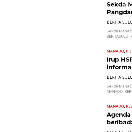
Sekda M
Pangda
BERITA SUL
Sekda Manado
BERITASULUT.
MANADO
,
PI
Irup HS
informa
BERITA SUL
Sekda Manado
MANADO, BER
MANADO
,
REL
Agenda 
beribad