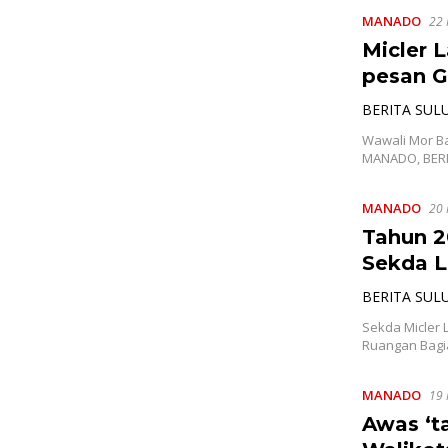
MANADO
22
Micler 
pesan 
BERITA SUL
Wawali Mor Ba
MANADO, BERI
MANADO
20
Tahun 2
Sekda L
BERITA SUL
Sekda Micler
Ruangan Bagi
MANADO
19
Awas ‘ta