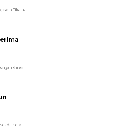
gratia Tikala.
Terima
ukungan dalam
un
 Sekda Kota