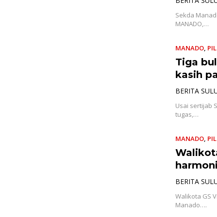
BERITA SUL
Sekda Manado 
MANADO,…
MANADO
,
PI
Tiga bu
kasih p
BERITA SUL
Usai sertijab
tugas,…
MANADO
,
PI
Walikot
harmoni
BERITA SUL
Walikota GS V
Manado….