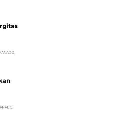
rgitas
 MANADO,
akan
MANADO,