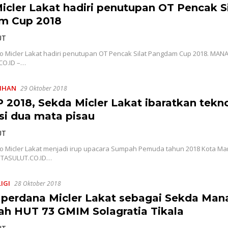
icler Lakat hadiri penutupan OT Pencak Si
m Cup 2018
UT
 Micler Lakat hadiri penutupan OT Pencak Silat Pangdam Cup 2018. MAN
CO.ID –…
LIHAN
29 Oktober 2018
P 2018, Sekda Micler Lakat ibaratkan tekn
si dua mata pisau
UT
 Micler Lakat menjadi irup upacara Sumpah Pemuda tahun 2018 Kota M
ITASULUT.CO.ID…
IGI
28 Oktober 2018
perdana Micler Lakat sebagai Sekda Man
ah HUT 73 GMIM Solagratia Tikala