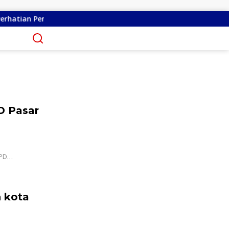
merintah
Remly Kandoli Sukses Perjuangkan Perbaikan
D Pasar
 PD…
h kota