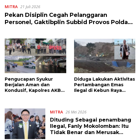
MITRA
21 Juli 2026
Pekan Disiplin Cegah Pelanggaran
Personel, Gaktibplin Subbid Provos Polda
Sulut Sambangi ‎Polres Mitra
Pengucapan Syukur
Diduga Lakukan Aktivitas
Berjalan Aman dan
Pertambangan Emas
Kondusif, Kapolres AKBP
Ilegal di Kebun Raya
Handoko Sanjaya
Megawati, Kepolisian
Apresiasi Masyarakat
Didesak Tangkap Vinni
Mitra
Sondakh
MITRA
26 Mei 2026
Dituding Sebagai penambang
Ilegal, Fanly Mokolomban: Itu
Tidak Benar dan Merusak
Nama Baik!