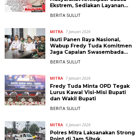
Ekstrem, Sediakan Layanan
Call Center 110
BERITA SULUT
MITRA
7 Januari 2026
Ikuti Panen Raya Nasional,
Wabup Fredy Tuda Komitmen
Jaga Capaian Swasembada
Pangan
BERITA SULUT
MITRA
7 Januari 2026
Fredy Tuda Minta OPD Tegak
Lurus Kawal Visi-Misi Bupati
dan Wakil Bupati
BERITA SULUT
MITRA
6 Januari 2026
Polres Mitra Laksanakan Strong
Point di Jam Sibuk,