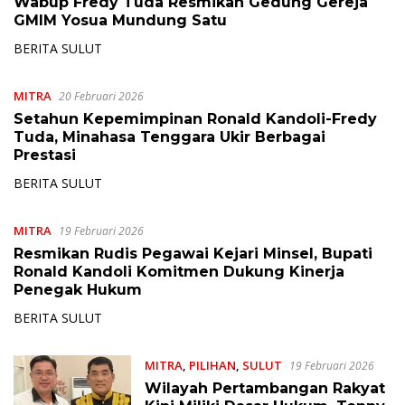
Wabup Fredy Tuda Resmikan Gedung Gereja
GMIM Yosua Mundung Satu
BERITA SULUT
MITRA
20 Februari 2026
Setahun Kepemimpinan Ronald Kandoli-Fredy
Tuda, Minahasa Tenggara Ukir Berbagai
Prestasi
BERITA SULUT
MITRA
19 Februari 2026
Resmikan Rudis Pegawai Kejari Minsel, Bupati
Ronald Kandoli Komitmen Dukung Kinerja
Penegak Hukum
BERITA SULUT
MITRA
,
PILIHAN
,
SULUT
19 Februari 2026
Wilayah Pertambangan Rakyat