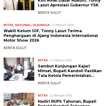
Kini Miliki Dasar Hukum, Tonny
Lasut Apresiasi Gubernur YSK
BERITA SULUT
MITRA
,
NASIONAL
,
OLAHRAGA
15 Februari 2026
Wakili Ketum IOF, Tonny Lasut Terima
Penghargaan di Ajang Indonesia International
Motor Show 2026
BERITA SULUT
MITRA
12 Februari 2026
Sambut Kunjungan Kajari
Minsel, Bupati Kandoli Pastikan
Tata Kelola Pemerintahan
Bersih dan Akuntabel
BERITA SULUT
MITRA
12 Februari 2026
Hadiri RUPS Tahunan, Bupati