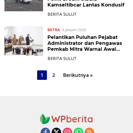
Kamseltibcar Lantas Kondusif
BERITA SULUT
MITRA
6 Januari 2026
Pelantikan Puluhan Pejabat
Administrator dan Pengawas
Pemkab Mitra Warnai Awal
Tahun 2026
BERITA SULUT
P
1
2
Berikutnya »
a
g
i
n
a
s
i