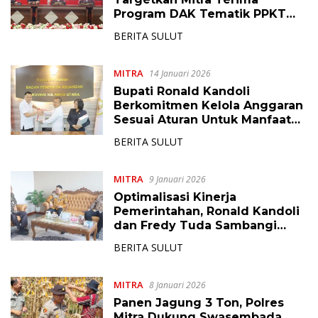
Program DAK Tematik PPKT
2027
BERITA SULUT
MITRA
14 Januari 2026
Bupati Ronald Kandoli
Berkomitmen Kelola Anggaran
Sesuai Aturan Untuk Manfaat
Masyarakat Mitra
BERITA SULUT
MITRA
9 Januari 2026
Optimalisasi Kinerja
Pemerintahan, Ronald Kandoli
dan Fredy Tuda Sambangi
Kemendagri
BERITA SULUT
MITRA
8 Januari 2026
Panen Jagung 3 Ton, Polres
Mitra Dukung Swasembada