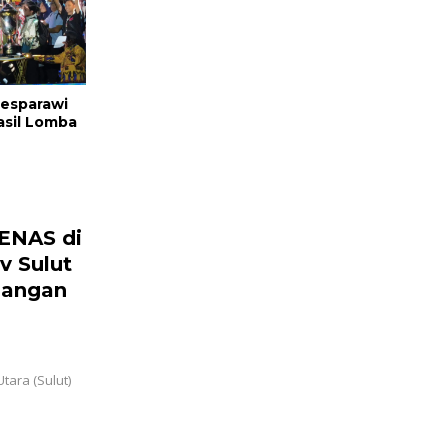
Pesparawi
Hasil Lomba
PENAS di
v Sulut
Pangan
tara (Sulut)