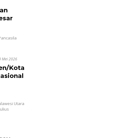
san
esar
Pancasila
…
0 Mei 2026
en/Kota
asional
ulawesi Utara
ulius