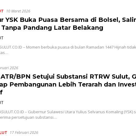
UT
10 Maret 2026
r YSK Buka Puasa Bersama di Bolsel, Sali
 Tanpa Pandang Latar Belakang
UT
ASULUT.CO.ID – Momen berbuka puasa di bulan Ramadan 1447 Hijriah tida
itas…
bruari 2026
 ATR/BPN Setujui Substansi RTRW Sulut, 
ap Pembangunan Lebih Terarah dan Inves
f
UT
TASULUT.CO.ID – Gubernur Sulawesi Utara Yulius Selvanus Komaling (YSK) 
erima persetujuan substansi…
LUT
17 Februari 2026