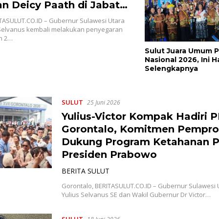
an Deicy Paath di Jabatan
ahja Rondonuwu Promosi
TASULUT.CO.ID – Gubernur Sulawesi Utara
is
s Selvanus kembali melakukan penyegaran
n 2…
Sulut Juara Umum 
Nasional 2026, Ini 
Selengkapnya
SULUT
25 Juni 2026
Yulius-Victor Kompak Hadiri 
Gorontalo, Komitmen Pempro
Dukung Program Ketahanan 
Presiden Prabowo
BERITA SULUT
Gorontalo, BERITASULUT.CO.ID – Gubernur Sulawesi U
Yulius Selvanus SE dan Wakil Gubernur Dr Victor…
SULUT