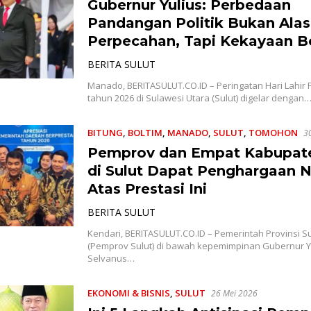
Gubernur Yulius: Perbedaan
Pandangan Politik Bukan Ala
Perpecahan, Tapi Kekayaan B
BERITA SULUT
Manado, BERITASULUT.CO.ID – Peringatan Hari Lahir 
tahun 2026 di Sulawesi Utara (Sulut) digelar dengan
BITUNG
,
BOLTIM
,
MANADO
,
SULUT
,
TOMOHON
3
Pemprov dan Empat Kabupat
di Sulut Dapat Penghargaan N
Atas Prestasi Ini
BERITA SULUT
Kendari, BERITASULUT.CO.ID – Pemerintah Provinsi S
(Pemprov Sulut) di bawah kepemimpinan Gubernur Y
Selvanus…
EKONOMI & BISNIS
,
SULUT
26 Mei 2026