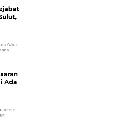
ejabat
Sulut,
ra Yulius
aksana…
saran
ni Ada
Gubernur
dan…