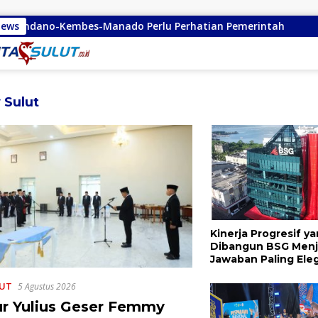
s-Manado Perlu Perhatian Pemerintah
News
Remly Kandoli S
 Sulut
Kinerja Progresif y
Dibangun BSG Menj
Jawaban Paling Ele
Segala Kebisingan I
UT
5 Agustus 2026
r Yulius Geser Femmy