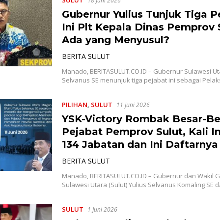
18 Juni 2026
Gubernur Yulius Tunjuk Tiga P
Ini Plt Kepala Dinas Pemprov 
Ada yang Menyusul?
BERITA SULUT
Manado, BERITASULUT.CO.ID – Gubernur Sulawesi Uta
Selvanus SE menunjuk tiga pejabat ini sebagai Pel
PILIHAN
,
SULUT
11 Juni 2026
YSK-Victory Rombak Besar-Be
Pejabat Pemprov Sulut, Kali I
134 Jabatan dan Ini Daftarnya
BERITA SULUT
Manado, BERITASULUT.CO.ID – Gubernur dan Wakil 
Sulawesi Utara (Sulut) Yulius Selvanus Komaling SE 
SULUT
1 Juni 2026