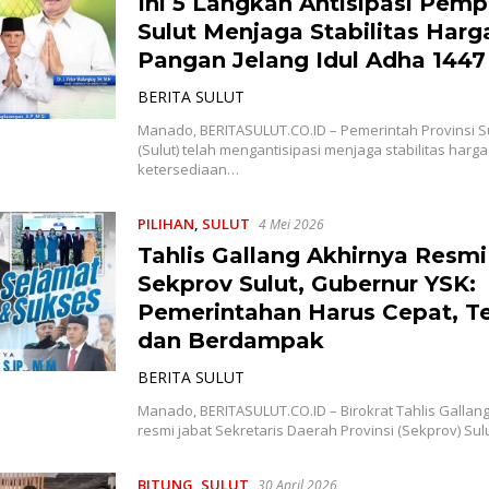
Ini 5 Langkah Antisipasi Pemp
Sulut Menjaga Stabilitas Harg
Pangan Jelang Idul Adha 1447
BERITA SULUT
Manado, BERITASULUT.CO.ID – Pemerintah Provinsi S
(Sulut) telah mengantisipasi menjaga stabilitas harg
ketersediaan…
PILIHAN
,
SULUT
4 Mei 2026
Tahlis Gallang Akhirnya Resmi
Sekprov Sulut, Gubernur YSK:
Pemerintahan Harus Cepat, T
dan Berdampak
BERITA SULUT
Manado, BERITASULUT.CO.ID – Birokrat Tahlis Gallan
resmi jabat Sekretaris Daerah Provinsi (Sekprov) Sulu
BITUNG
,
SULUT
30 April 2026