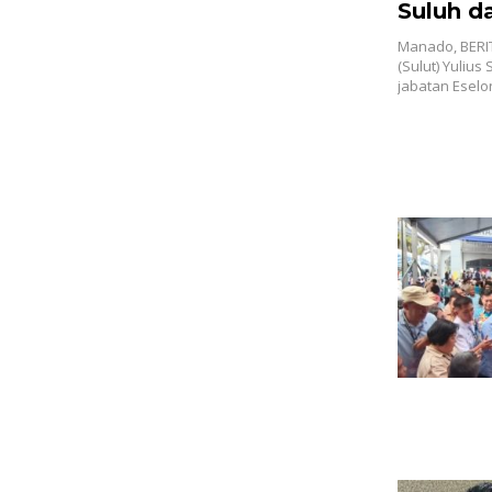
Suluh d
Baru, J
Manado, BERI
jadi Kad
(Sulut) Yuliu
jabatan Eselo