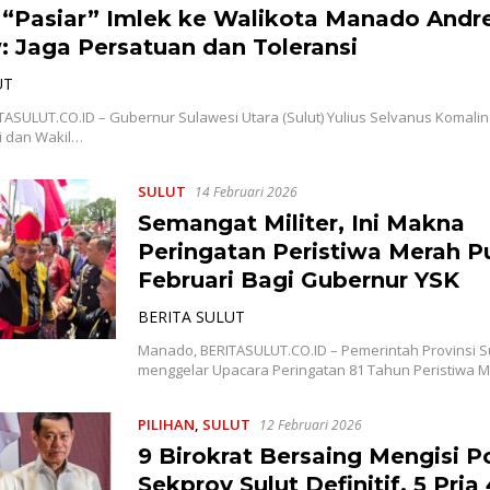
“Pasiar” Imlek ke Walikota Manado Andre
 Jaga Persatuan dan Toleransi
UT
ASULUT.CO.ID – Gubernur Sulawesi Utara (Sulut) Yulius Selvanus Komalin
i dan Wakil…
SULUT
14 Februari 2026
Semangat Militer, Ini Makna
Peringatan Peristiwa Merah Pu
Februari Bagi Gubernur YSK
BERITA SULUT
Manado, BERITASULUT.CO.ID – Pemerintah Provinsi S
menggelar Upacara Peringatan 81 Tahun Peristiwa 
PILIHAN
,
SULUT
12 Februari 2026
9 Birokrat Bersaing Mengisi Po
Sekprov Sulut Definitif, 5 Pria