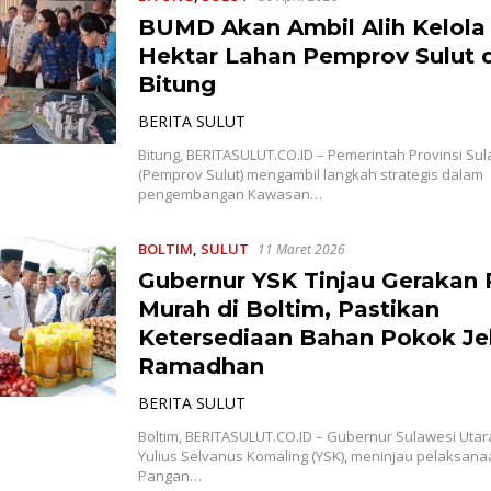
BUMD Akan Ambil Alih Kelola
Hektar Lahan Pemprov Sulut 
Bitung
BERITA SULUT
Bitung, BERITASULUT.CO.ID – Pemerintah Provinsi Sul
(Pemprov Sulut) mengambil langkah strategis dalam
pengembangan Kawasan…
BOLTIM
,
SULUT
11 Maret 2026
Gubernur YSK Tinjau Gerakan
Murah di Boltim, Pastikan
Ketersediaan Bahan Pokok Je
Ramadhan
BERITA SULUT
Boltim, BERITASULUT.CO.ID – Gubernur Sulawesi Utara 
Yulius Selvanus Komaling (YSK), meninjau pelaksan
Pangan…