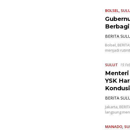
BOLSEL
,
SUL
Gubernu
Berbagi
BERITA SUL
Bolsel, BERIT
menjadi rutin
SULUT
19 Fe
Menteri
YSK Har
Kondusi
BERITA SUL
Jakarta, BERI
langsung men
MANADO
,
SU