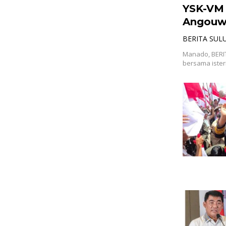
YSK-VM 
Angouw:
BERITA SUL
Manado, BERIT
bersama ister