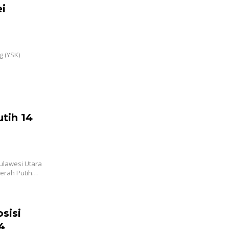
i
g (YSK)
tih 14
ulawesi Utara
Merah Putih…
sisi
 4