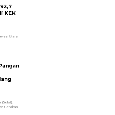
 92,7
di KEK
awesi Utara
 Pangan
lang
(Sulut),
aan Gerakan