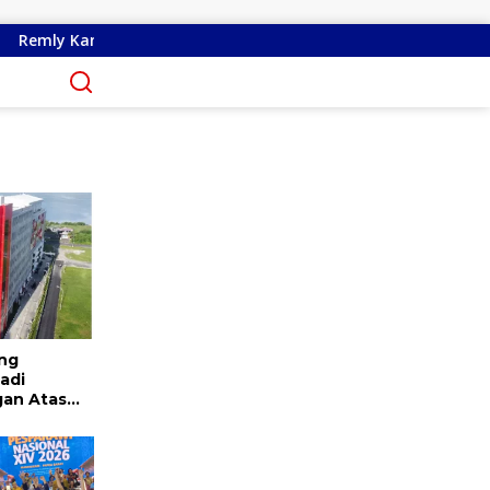
ukses Perjuangkan Perbaikan Jalan Pontak-Kalait dan Amurang
ang
adi
gan Atas
su