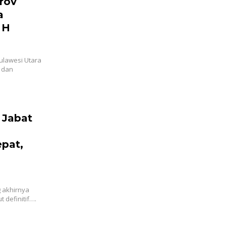
rov
a
 H
ulawesi Utara
a dan
 Jabat
epat,
g akhirnya
t definitif….