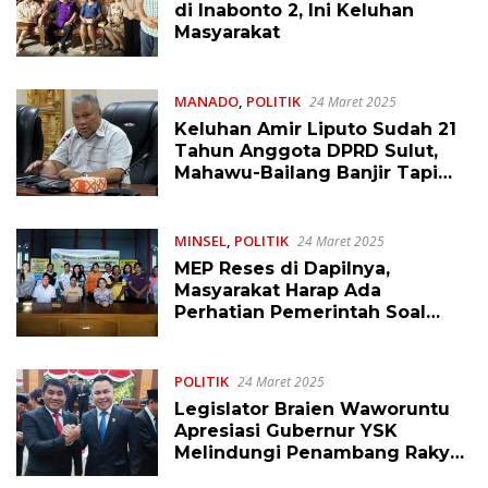
di Inabonto 2, Ini Keluhan
Masyarakat
MANADO
,
POLITIK
24 Maret 2025
Keluhan Amir Liputo Sudah 21
Tahun Anggota DPRD Sulut,
Mahawu-Bailang Banjir Tapi
Tidak Ada Perhatian
MINSEL
,
POLITIK
24 Maret 2025
MEP Reses di Dapilnya,
Masyarakat Harap Ada
Perhatian Pemerintah Soal
Captikus dan Nilam
POLITIK
24 Maret 2025
Legislator Braien Waworuntu
Apresiasi Gubernur YSK
Melindungi Penambang Rakyat
di Sulut