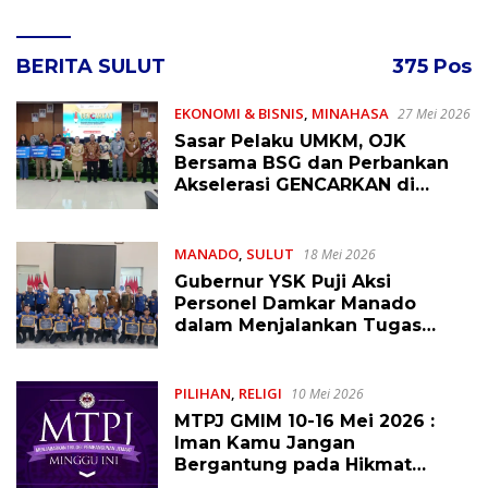
BERITA SULUT
375 Pos
EKONOMI & BISNIS
,
MINAHASA
27 Mei 2026
Sasar Pelaku UMKM, OJK
Bersama BSG dan Perbankan
Akselerasi GENCARKAN di
Tondano
MANADO
,
SULUT
18 Mei 2026
Gubernur YSK Puji Aksi
Personel Damkar Manado
dalam Menjalankan Tugas
Pelayanan Publik
PILIHAN
,
RELIGI
10 Mei 2026
MTPJ GMIM 10-16 Mei 2026 :
Iman Kamu Jangan
Bergantung pada Hikmat
Manusia, Tetapi pada Kekuatan