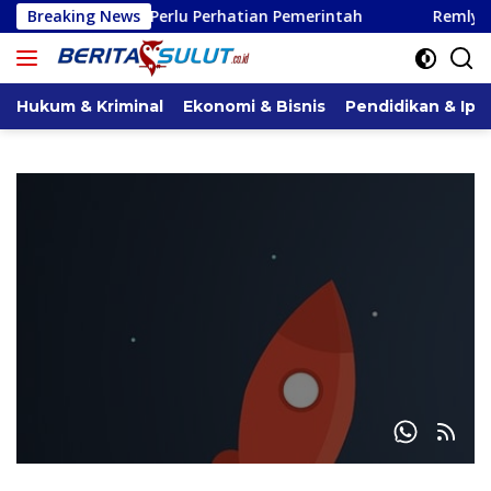
Langsung
Manado Perlu Perhatian Pemerintah
Breaking News
Remly Kandoli Suk
ke
konten
Hukum & Kriminal
Ekonomi & Bisnis
Pendidikan & Ipt