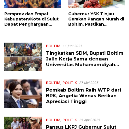
Pemprov dan Empat
Gubernur YSK Tinjau
Kabupaten/Kota di Sulut
Gerakan Pangan Murah di
Dapat Penghargaan
Boltim, Pastikan
Nasional Atas Prestasi Ini
Ketersediaan Bahan
Pokok Jelang Ramadhan
BOLTIM
11 Juni 2025
Tingkatkan SDM, Bupati Boltim
Jalin Kerja Sama dengan
Universitas Muhamamdiyah
Manado
BOLTIM
,
POLITIK
27 Mei 2025
Pemkab Boltim Raih WTP dari
BPK, Angelia Wenas Berikan
Apresiasi Tinggi
BOLTIM
,
POLITIK
25 April 2025
Pansus LKPJ Gubernur Sulut