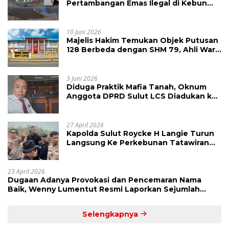
Pertambangan Emas Ilegal di Kebun
Raya Megawati, Kepolisian Didesak
Tangkap Vinni Sondakh
10 Juni 2026
Majelis Hakim Temukan Objek Putusan
128 Berbeda dengan SHM 79, Ahli Waris
Ajukan Banding Atas Putusan PN
Tondano
3 Juni 2026
Diduga Praktik Mafia Tanah, Oknum
Anggota DPRD Sulut LCS Diadukan ke
BK dan MP
27 April 2026
Kapolda Sulut Roycke H Langie Turun
Langsung Ke Perkebunan Tatawiran
Tinjau Polemik Lahan 55 Hektare
23 April 2026
Dugaan Adanya Provokasi dan Pencemaran Nama
Baik, Wenny Lumentut Resmi Laporkan Sejumlah
Bakal Calon Hukum Tua Desa Koha
Selengkapnya