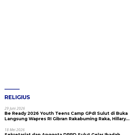
RELIGIUS
29 Juni 2026
Be Ready 2026 Youth Teens Camp GPdI Sulut di Buka
Langsung Wapres RI Gibran Rakabuming Raka, Hillary
Julia Tuwo Beri Apresiasi Tinggi
18 Mei 2026
Sekretariat dan Anggota DPRD Sulut Gelar Ibadah