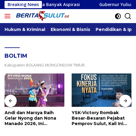
Langsung
rima Banyak Aspirasi
Breaking News
Gubernur Yulius Geser Femmy Sul
ke
konten
Hukum & Kriminal
Ekonomi & Bisnis
Pendidikan & Ipt
BOLTIM
Kabupaten BOLAANG MONGONDOW TIMUR
Andi dan Marsya Raih
YSK-Victory Rombak
Gelar Nyong dan Nona
Besar-Besaran Pejabat
Manado 2026, Ini
Pemprov Sulut, Kali Ini
Pemenang Selengkapnya
Ada 134 Jabatan dan Ini
Daftarnya