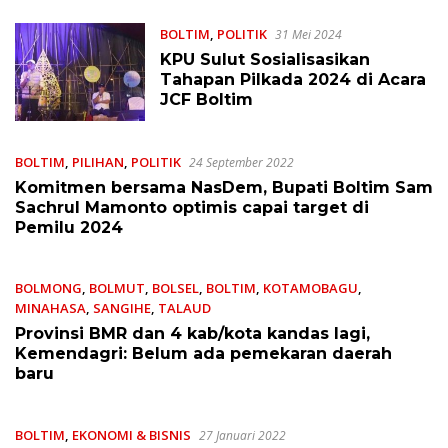
BOLTIM
,
POLITIK
31 Mei 2024
KPU Sulut Sosialisasikan
Tahapan Pilkada 2024 di Acara
JCF Boltim
BOLTIM
,
PILIHAN
,
POLITIK
24 September 2022
Komitmen bersama NasDem, Bupati Boltim Sam
Sachrul Mamonto optimis capai target di
Pemilu 2024
BOLMONG
,
BOLMUT
,
BOLSEL
,
BOLTIM
,
KOTAMOBAGU
,
MINAHASA
,
SANGIHE
,
TALAUD
17 Februari 2022
Provinsi BMR dan 4 kab/kota kandas lagi,
Kemendagri: Belum ada pemekaran daerah
baru
BOLTIM
,
EKONOMI & BISNIS
27 Januari 2022