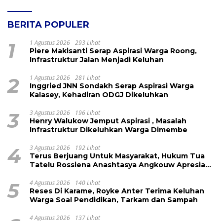
BERITA POPULER
1
1 Agustus 2026
293 Lihat
Piere Makisanti Serap Aspirasi Warga Roong,
Infrastruktur Jalan Menjadi Keluhan
2
1 Agustus 2026
281 Lihat
Inggried JNN Sondakh Serap Aspirasi Warga
Kalasey, Kehadiran ODGJ Dikeluhkan
3
3 Agustus 2026
196 Lihat
Henry Walukow Jemput Aspirasi , Masalah
Infrastruktur Dikeluhkan Warga Dimembe
4
3 Agustus 2026
192 Lihat
Terus Berjuang Untuk Masyarakat, Hukum Tua
Tatelu Rossiena Anashtasya Angkouw Apresiasi
Kinerja Anggota DPRD Henry Walukow
5
4 Agustus 2026
140 Lihat
Reses Di Karame, Royke Anter Terima Keluhan
Warga Soal Pendidikan, Tarkam dan Sampah
4 Agustus 2026
137 Lihat