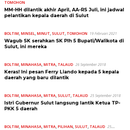
TOMOHON
23 Februari 2021
MM-HH dilantik akhir April, AA-RS Juli, ini jadwal
pelantikan kepala daerah di Sulut
BOLTIM
,
MINSEL
,
MINUT
,
SULUT
,
TOMOHON
19 Februari 2021
Wagub SK serahkan SK Plh 5 Bupati/Walikota di
Sulut, ini mereka
BOLTIM
,
MINAHASA
,
MITRA
,
TALAUD
26 September 2018
Keras! Ini pesan Ferry Liando kepada 5 kepala
daerah yang baru dilantik
BOLTIM
,
MINAHASA
,
MITRA
,
SULUT
,
TALAUD
25 September 2018
Istri Gubernur Sulut langsung lantik Ketua TP-
PKK 5 daerah
BOLTIM
,
MINAHASA
,
MITRA
,
PILIHAN
,
SULUT
,
TALAUD
25