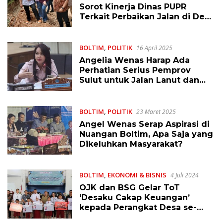
Sorot Kinerja Dinas PUPR
Terkait Perbaikan Jalan di Desa
Lanut Boltim
BOLTIM
,
POLITIK
16 April 2025
Angelia Wenas Harap Ada
Perhatian Serius Pemprov
Sulut untuk Jalan Lanut dan
Atoga Boltim
BOLTIM
,
POLITIK
23 Maret 2025
Angel Wenas Serap Aspirasi di
Nuangan Boltim, Apa Saja yang
Dikeluhkan Masyarakat?
BOLTIM
,
EKONOMI & BISNIS
4 Juli 2024
OJK dan BSG Gelar ToT
‘Desaku Cakap Keuangan’
kepada Perangkat Desa se-
Boltim