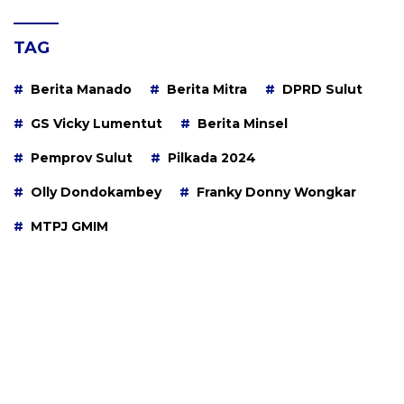
TAG
Berita Manado
Berita Mitra
DPRD Sulut
GS Vicky Lumentut
Berita Minsel
Pemprov Sulut
Pilkada 2024
Olly Dondokambey
Franky Donny Wongkar
MTPJ GMIM