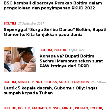
BSG kembali dipercaya Pemkab Boltim dalam
pengelolaan dan penyimpanan RKUD 2022
BOLTIM
27 September 2021
Sepenggal “Surga Seribu Danau” Boltim, Bupati
Mamonto: Kita tunjukkan pada dunia
BOLTIM
,
POLITIK
3 April 2021
Kenapa ya? Bupati Boltim
Sachrul Mamonto teken surat
PAW istrinya dari DPRD
BOLTIM
,
MINSEL
,
MINUT
,
PILIHAN
,
SULUT
,
TOMOHON
26 Februari
2021
Lantik 5 kepala daerah, Gubernur Olly: Ingat
sumpah kepada Tuhan
BITUNG
,
BOLTIM
,
MANADO
,
MINSEL
,
MINUT
,
PILIHAN
,
POLITIK
,