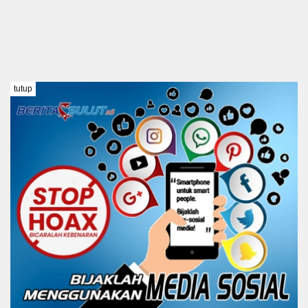
tutup
TENTANG KAMI
REDAKSI
DISCLAIMER
PEDOMAN MEDIA SIBER
KODE ETIK
Copyright @ 2021 BERITA SULUT #BeritaTanpaBatas