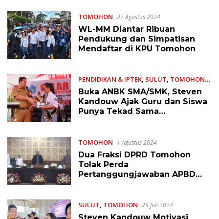
TOMOHON
27 Agustus 2024
WL-MM Diantar Ribuan
Pendukung dan Simpatisan
Mendaftar di KPU Tomohon
PENDIDIKAN & IPTEK
,
SULUT
,
TOMOHON
19 Agustus 2024
Buka ANBK SMA/SMK, Steven
Kandouw Ajak Guru dan Siswa
Punya Tekad Sama
Meningkatkan Kualitas
Pendidikan di Sulut
TOMOHON
1 Agustus 2024
Dua Fraksi DPRD Tomohon
Tolak Perda
Pertanggungjawaban APBD
2023, Ini Tanggapan TAPD dan
Walikota
SULUT
,
TOMOHON
29 Juli 2024
Steven Kandouw Motivasi