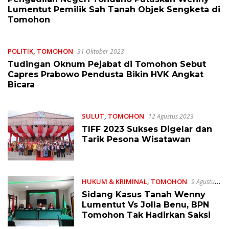
Lumentut Pemilik Sah Tanah Objek Sengketa di
Tomohon
POLITIK
,
TOMOHON
31 Oktober 2023
Tudingan Oknum Pejabat di Tomohon Sebut
Capres Prabowo Pendusta Bikin HVK Angkat
Bicara
SULUT
,
TOMOHON
12 Agustus 2023
TIFF 2023 Sukses Digelar dan
Tarik Pesona Wisatawan
HUKUM & KRIMINAL
,
TOMOHON
9 Agustus
2023
Sidang Kasus Tanah Wenny
Lumentut Vs Jolla Benu, BPN
Tomohon Tak Hadirkan Saksi