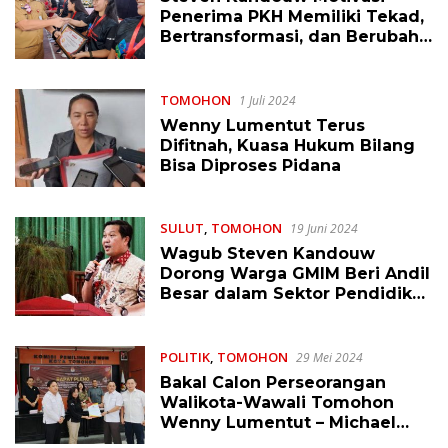
Penerima PKH Memiliki Tekad,
Bertransformasi, dan Berubah
Lebih Baik
TOMOHON
1 Juli 2024
Wenny Lumentut Terus
Difitnah, Kuasa Hukum Bilang
Bisa Diproses Pidana
SULUT
,
TOMOHON
19 Juni 2024
Wagub Steven Kandouw
Dorong Warga GMIM Beri Andil
Besar dalam Sektor Pendidikan
dan Perekonomian
POLITIK
,
TOMOHON
29 Mei 2024
Bakal Calon Perseorangan
Walikota-Wawali Tomohon
Wenny Lumentut – Michael
Mait Lolos Verifikasi