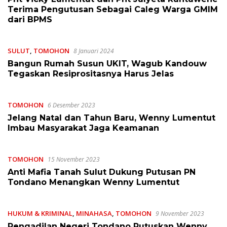
Terima Pengutusan Sebagai Caleg Warga GMIM
dari BPMS
SULUT
,
TOMOHON
8 Januari 2024
Bangun Rumah Susun UKIT, Wagub Kandouw
Tegaskan Resiprositasnya Harus Jelas
TOMOHON
6 Desember 2023
Jelang Natal dan Tahun Baru, Wenny Lumentut
Imbau Masyarakat Jaga Keamanan
TOMOHON
15 November 2023
Anti Mafia Tanah Sulut Dukung Putusan PN
Tondano Menangkan Wenny Lumentut
HUKUM & KRIMINAL
,
MINAHASA
,
TOMOHON
9 November 2023
Pengadilan Negeri Tondano Putuskan Wenny