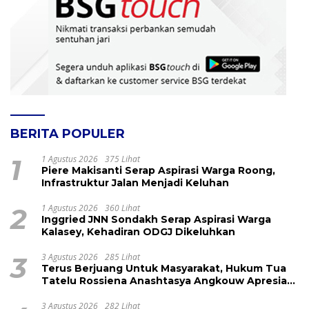
BERITA POPULER
1
1 Agustus 2026
375 Lihat
Piere Makisanti Serap Aspirasi Warga Roong,
Infrastruktur Jalan Menjadi Keluhan
2
1 Agustus 2026
360 Lihat
Inggried JNN Sondakh Serap Aspirasi Warga
Kalasey, Kehadiran ODGJ Dikeluhkan
3
3 Agustus 2026
285 Lihat
Terus Berjuang Untuk Masyarakat, Hukum Tua
Tatelu Rossiena Anashtasya Angkouw Apresiasi
Kinerja Anggota DPRD Henry Walukow
3 Agustus 2026
282 Lihat