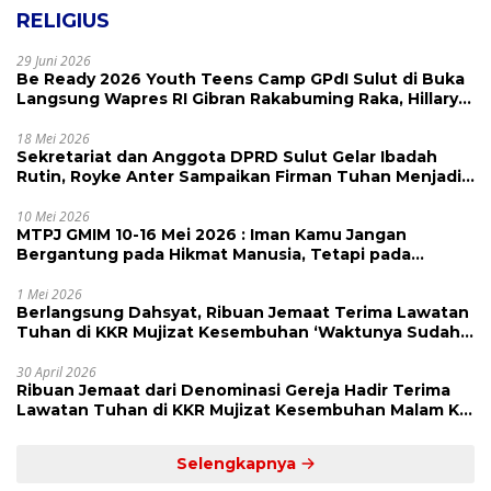
RELIGIUS
29 Juni 2026
Be Ready 2026 Youth Teens Camp GPdI Sulut di Buka
Langsung Wapres RI Gibran Rakabuming Raka, Hillary
Julia Tuwo Beri Apresiasi Tinggi
18 Mei 2026
Sekretariat dan Anggota DPRD Sulut Gelar Ibadah
Rutin, Royke Anter Sampaikan Firman Tuhan Menjadi
Alarm dan Pengingat
10 Mei 2026
MTPJ GMIM 10-16 Mei 2026 : Iman Kamu Jangan
Bergantung pada Hikmat Manusia, Tetapi pada
Kekuatan Allah
1 Mei 2026
Berlangsung Dahsyat, Ribuan Jemaat Terima Lawatan
Tuhan di KKR Mujizat Kesembuhan ‘Waktunya Sudah
Dekat’
30 April 2026
Ribuan Jemaat dari Denominasi Gereja Hadir Terima
Lawatan Tuhan di KKR Mujizat Kesembuhan Malam Ke
3
Selengkapnya