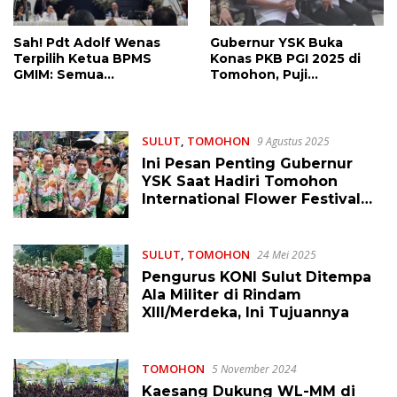
Sah! Pdt Adolf Wenas
Gubernur YSK Buka
Terpilih Ketua BPMS
Konas PKB PGI 2025 di
GMIM: Semua
Tomohon, Puji
Perdebatan Harus Kita
Konsistensi Olly
Jadikan Energi
Dondokambey
SULUT
,
TOMOHON
9 Agustus 2025
Ini Pesan Penting Gubernur
YSK Saat Hadiri Tomohon
International Flower Festival
ke-13
SULUT
,
TOMOHON
24 Mei 2025
Pengurus KONI Sulut Ditempa
Ala Militer di Rindam
XIII/Merdeka, Ini Tujuannya
TOMOHON
5 November 2024
Kaesang Dukung WL-MM di