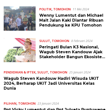
Administrasi
POLITIK
,
TOMOHON
11 Mei 2024
Wenny Lumentut dan Michael
Mait Jalan Kaki Diantar Ribuan
Pendukung ke KPU Tomohon
SULUT
,
TOMOHON
8 Februari 2024
Peringati Bulan K3 Nasional,
Wagub Steven Kandouw Ajak
Stakeholder Bangun Ekosistem
Ketenagakerjaan yang Unggul
PENDIDIKAN & IPTEK
,
SULUT
,
TOMOHON
25 Januari 2024
Wagub Steven Kandouw Hadiri Wisuda UKIT
2024, Berharap UKIT Jadi Universitas Kelas
Dunia
PILIHAN
,
TOMOHON
23 Januari 2024
Pnt Vicky Lumentut dan Pnt Julyeta Runtuwene