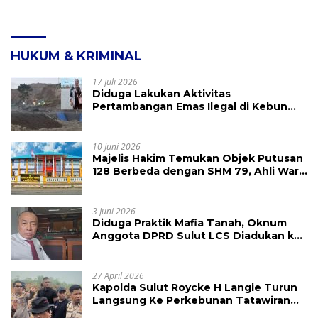
HUKUM & KRIMINAL
17 Juli 2026
Diduga Lakukan Aktivitas
Pertambangan Emas Ilegal di Kebun
Raya Megawati, Kepolisian Didesak
Tangkap Vinni Sondakh
10 Juni 2026
Majelis Hakim Temukan Objek Putusan
128 Berbeda dengan SHM 79, Ahli Waris
Ajukan Banding Atas Putusan PN
Tondano
3 Juni 2026
Diduga Praktik Mafia Tanah, Oknum
Anggota DPRD Sulut LCS Diadukan ke
BK dan MP
27 April 2026
Kapolda Sulut Roycke H Langie Turun
Langsung Ke Perkebunan Tatawiran
Tinjau Polemik Lahan 55 Hektare