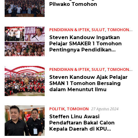
Pilwako Tomohon
PENDIDIKAN & IPTEK
,
SULUT
,
TOMOHON
24 September 2024
Steven Kandouw Ingatkan
Pelajar SMAKER 1 Tomohon
Pentingnya Pendidikan
Sebagai ‘Passport of
Tomorrow’
PENDIDIKAN & IPTEK
,
SULUT
,
TOMOHON
3 September 2024
Steven Kandouw Ajak Pelajar
SMAN 1 Tomohon Bersaing
dalam Menuntut Ilmu
POLITIK
,
TOMOHON
27 Agustus 2024
Steffen Linu Awasi
Pendaftaran Bakal Calon
Kepala Daerah di KPU
Tomohon