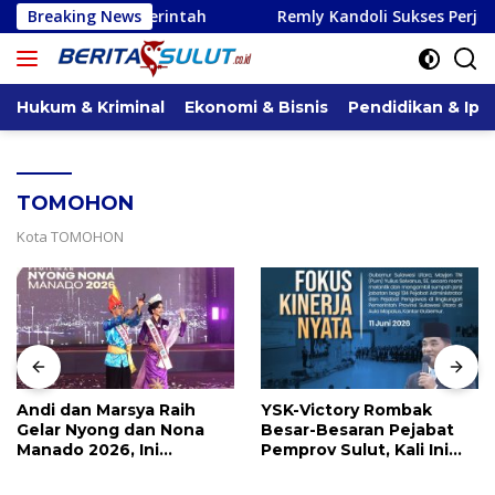
Langsung
rintah
Breaking News
Remly Kandoli Sukses Perjuangkan Perbaikan J
ke
konten
Hukum & Kriminal
Ekonomi & Bisnis
Pendidikan & Ipt
TOMOHON
Kota TOMOHON
Andi dan Marsya Raih
YSK-Victory Rombak
Gelar Nyong dan Nona
Besar-Besaran Pejabat
Manado 2026, Ini
Pemprov Sulut, Kali Ini
Pemenang Selengkapnya
Ada 134 Jabatan dan Ini
Daftarnya