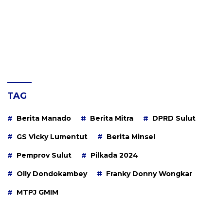
TAG
Berita Manado
Berita Mitra
DPRD Sulut
GS Vicky Lumentut
Berita Minsel
Pemprov Sulut
Pilkada 2024
Olly Dondokambey
Franky Donny Wongkar
MTPJ GMIM