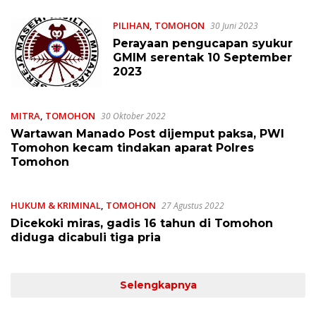
PILIHAN
,
TOMOHON
30 Juni 2023
Perayaan pengucapan syukur
GMIM serentak 10 September
2023
MITRA
,
TOMOHON
30 Oktober 2022
Wartawan Manado Post dijemput paksa, PWI
Tomohon kecam tindakan aparat Polres
Tomohon
HUKUM & KRIMINAL
,
TOMOHON
27 Agustus 2022
Dicekoki miras, gadis 16 tahun di Tomohon
diduga dicabuli tiga pria
Selengkapnya