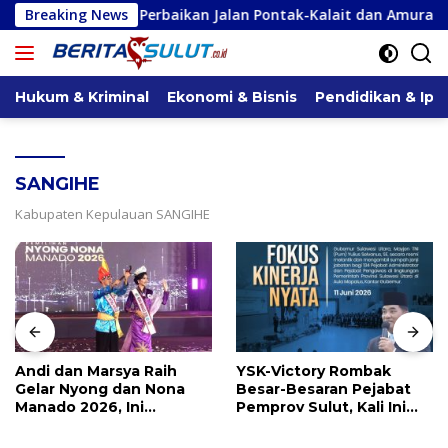
Langsung
an Perbaikan Jalan Pontak-Kalait dan Amurang-Ratahan
Breaking News
ke
konten
Hukum & Kriminal
Ekonomi & Bisnis
Pendidikan & Ipt
SANGIHE
Kabupaten Kepulauan SANGIHE
Andi dan Marsya Raih
YSK-Victory Rombak
Gelar Nyong dan Nona
Besar-Besaran Pejabat
Manado 2026, Ini
Pemprov Sulut, Kali Ini
Pemenang Selengkapnya
Ada 134 Jabatan dan Ini
Daftarnya