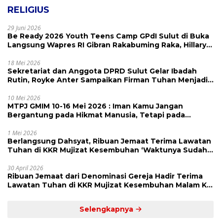
RELIGIUS
29 Juni 2026
Be Ready 2026 Youth Teens Camp GPdI Sulut di Buka
Langsung Wapres RI Gibran Rakabuming Raka, Hillary
Julia Tuwo Beri Apresiasi Tinggi
18 Mei 2026
Sekretariat dan Anggota DPRD Sulut Gelar Ibadah
Rutin, Royke Anter Sampaikan Firman Tuhan Menjadi
Alarm dan Pengingat
10 Mei 2026
MTPJ GMIM 10-16 Mei 2026 : Iman Kamu Jangan
Bergantung pada Hikmat Manusia, Tetapi pada
Kekuatan Allah
1 Mei 2026
Berlangsung Dahsyat, Ribuan Jemaat Terima Lawatan
Tuhan di KKR Mujizat Kesembuhan ‘Waktunya Sudah
Dekat’
30 April 2026
Ribuan Jemaat dari Denominasi Gereja Hadir Terima
Lawatan Tuhan di KKR Mujizat Kesembuhan Malam Ke
3
Selengkapnya