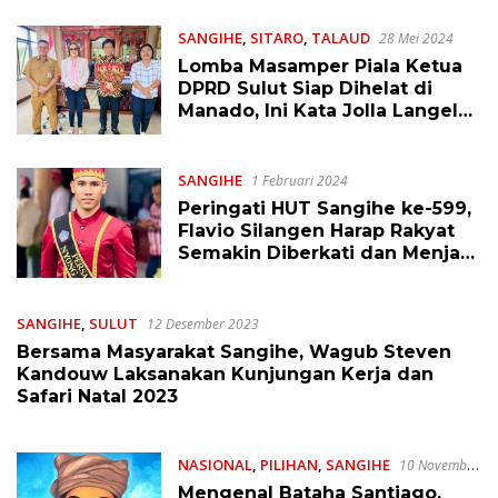
SANGIHE
,
SITARO
,
TALAUD
28 Mei 2024
Lomba Masamper Piala Ketua
DPRD Sulut Siap Dihelat di
Manado, Ini Kata Jolla Langelo
Horman
SANGIHE
1 Februari 2024
Peringati HUT Sangihe ke-599,
Flavio Silangen Harap Rakyat
Semakin Diberkati dan Menjadi
Berkat
SANGIHE
,
SULUT
12 Desember 2023
Bersama Masyarakat Sangihe, Wagub Steven
Kandouw Laksanakan Kunjungan Kerja dan
Safari Natal 2023
NASIONAL
,
PILIHAN
,
SANGIHE
10 November
2023
Mengenal Bataha Santiago,