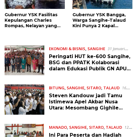
Gubernur YSK Fasilitas
Gubernur YSK Bangga,
Kepulangan Charles
Warga Sangihe-Talaud
Rompas, Nelayan yang
Kini Punya 2 Kapal
Terombang-Ambing di
Ambulance dari BAZNAS
Lautan 1 Bulan 2 Minggu
EKONOMI & BISNIS
,
SANGIHE
31 Januari
2025
Peringati HUT ke-600 Sangihe,
BSG dan PPATK Kolaborasi
dalam Edukasi Publik GN APU-
PPT
BITUNG
,
SANGIHE
,
SITARO
,
TALAUD
16
November 2024
Steven Kandouw jadi Tamu
Istimewa Apel Akbar Nusa
Utara: Mesombang Gighile
Mehengken Banua
MANADO
,
SANGIHE
,
SITARO
,
TALAUD
12
Juli 2024
Ini Para Peserta dan Hadiah