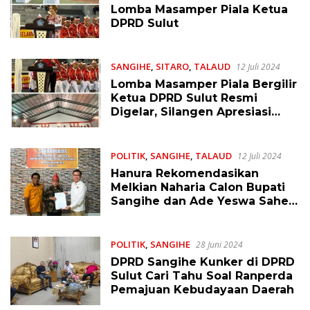
Lomba Masamper Piala Ketua
DPRD Sulut
SANGIHE
,
SITARO
,
TALAUD
12 Juli 2024
Lomba Masamper Piala Bergilir
Ketua DPRD Sulut Resmi
Digelar, Silangen Apresiasi
Ketua Panitia
POLITIK
,
SANGIHE
,
TALAUD
12 Juli 2024
Hanura Rekomendasikan
Melkian Naharia Calon Bupati
Sangihe dan Ade Yeswa Sahea
Calon Wakil Bupati Talaud
POLITIK
,
SANGIHE
28 Juni 2024
DPRD Sangihe Kunker di DPRD
Sulut Cari Tahu Soal Ranperda
Pemajuan Kebudayaan Daerah