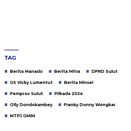
TAG
Berita Manado
Berita Mitra
DPRD Sulut
GS Vicky Lumentut
Berita Minsel
Pemprov Sulut
Pilkada 2024
Olly Dondokambey
Franky Donny Wongkar
MTPJ GMIM