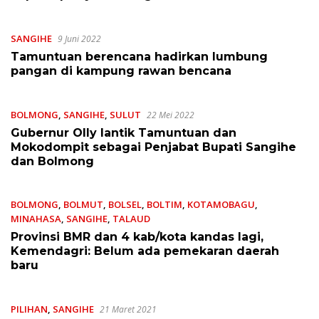
SANGIHE
9 Juni 2022
Tamuntuan berencana hadirkan lumbung
pangan di kampung rawan bencana
BOLMONG
,
SANGIHE
,
SULUT
22 Mei 2022
Gubernur Olly lantik Tamuntuan dan
Mokodompit sebagai Penjabat Bupati Sangihe
dan Bolmong
BOLMONG
,
BOLMUT
,
BOLSEL
,
BOLTIM
,
KOTAMOBAGU
,
MINAHASA
,
SANGIHE
,
TALAUD
17 Februari 2022
Provinsi BMR dan 4 kab/kota kandas lagi,
Kemendagri: Belum ada pemekaran daerah
baru
PILIHAN
,
SANGIHE
21 Maret 2021