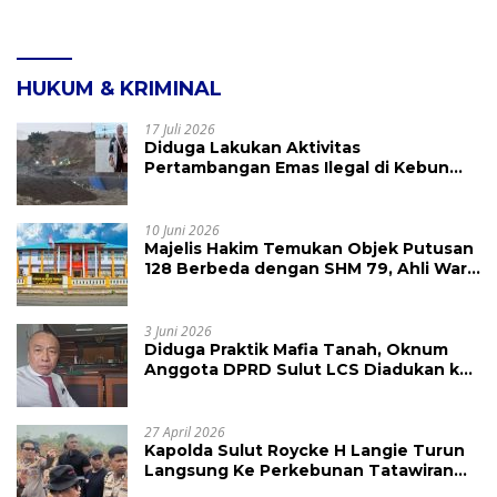
HUKUM & KRIMINAL
17 Juli 2026
Diduga Lakukan Aktivitas
Pertambangan Emas Ilegal di Kebun
Raya Megawati, Kepolisian Didesak
Tangkap Vinni Sondakh
10 Juni 2026
Majelis Hakim Temukan Objek Putusan
128 Berbeda dengan SHM 79, Ahli Waris
Ajukan Banding Atas Putusan PN
Tondano
3 Juni 2026
Diduga Praktik Mafia Tanah, Oknum
Anggota DPRD Sulut LCS Diadukan ke
BK dan MP
27 April 2026
Kapolda Sulut Roycke H Langie Turun
Langsung Ke Perkebunan Tatawiran
Tinjau Polemik Lahan 55 Hektare