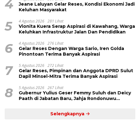
4
Jeane Laluyan Gelar Reses, Kondisi Ekonomi Jadi
Keluhan Masyarakat
5
4 Agustus 2026
281 Lihat
Vionita Kuera Serap Aspirasi di Kawahang, Warga
Keluhkan Infrastruktur Jalan Dan Pendidikan
6
4 Agustus 2026
276 Lihat
Gelar Reses Dengan Warga Sario, Iren Golda
Pinontoan Terima Banyak Aspirasi
7
5 Agustus 2026
272 Lihat
Gelar Reses, Pimpinan dan Anggota DPRD Sulut
Dapil Minsel-Mitra Terima Banyak Aspirasi
8
5 Agustus 2026
267 Lihat
Gubernur Yulius Geser Femmy Suluh dan Deicy
Paath di Jabatan Baru, Jahja Rondonuwu
Promosi jadi Kadis
Selengkapnya