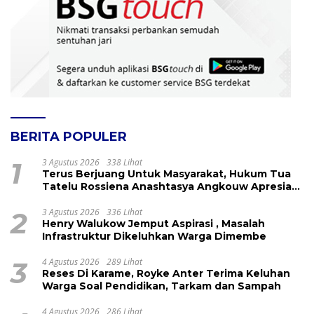
BERITA POPULER
1
3 Agustus 2026
338 Lihat
Terus Berjuang Untuk Masyarakat, Hukum Tua
Tatelu Rossiena Anashtasya Angkouw Apresiasi
Kinerja Anggota DPRD Henry Walukow
2
3 Agustus 2026
336 Lihat
Henry Walukow Jemput Aspirasi , Masalah
Infrastruktur Dikeluhkan Warga Dimembe
3
4 Agustus 2026
289 Lihat
Reses Di Karame, Royke Anter Terima Keluhan
Warga Soal Pendidikan, Tarkam dan Sampah
4 Agustus 2026
286 Lihat