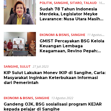
POLITIK
,
SANGIHE
,
SITARO
,
TALAUD
16
Agustus 2023
Sudah 78 Tahun Indonesia
Merdeka, Legislator Meyke
Lavarance: Nusa Utara Masih
Banyak yang Belum Merdeka
EKONOMI & BISNIS
,
SANGIHE
11 Agustus
2023
GMIST Percayakan BSG Kelola
Keuangan Lembaga
Keagamaan, Revino Pepah:
Kami Komitmen Dukung
Perkembangan Jemaat
SANGIHE
,
SULUT
27 Juli 2023
KIP Sulut Lakukan Monev IKIP di Sangihe, Carla:
Masyarakat Inginkan Keterbukaan Informasi
dari Pemerintah
EKONOMI & BISNIS
,
SANGIHE
13 Agustus 2022
Gandeng OJK, BSG sosialisasi program KEJAR
kepada pelajar di Sangihe