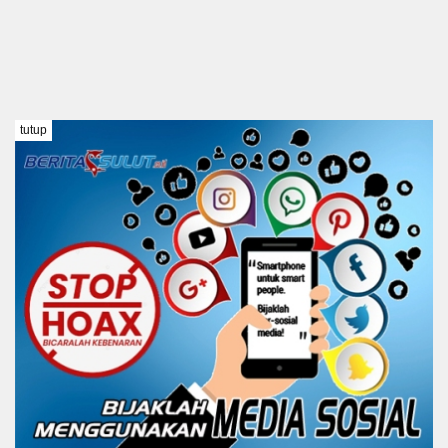
tutup
TENTANG KAMI
REDAKSI
DISCLAIMER
PEDOMAN MEDIA SIBER
KODE ETIK
Copyright @ 2021 BERITA SULUT #BeritaTanpaBatas