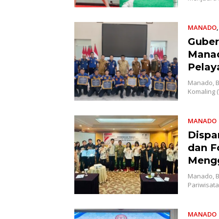
MANADO
Guber
Manad
Pelay
Manado, B
Komaling 
MANADO
Dispar
dan F
Mengg
Manado, B
Pariwisata
MANADO