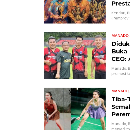
Presta
Kendari, B
(Pemprov 
MANADO
Diduk
Buka 
CEO: 
Manado, B
promosi k
MANADO
Tiba-
Semak
Pere
Manado, B
menjadi t