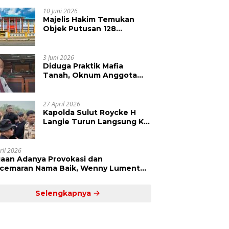
Kepolisian Didesak
Tangkap Vinni Sondakh
10 Juni 2026
Majelis Hakim Temukan
Objek Putusan 128
Berbeda dengan SHM 79,
Ahli Waris Ajukan Banding
Atas Putusan PN Tondano
3 Juni 2026
Diduga Praktik Mafia
Tanah, Oknum Anggota
DPRD Sulut LCS Diadukan
ke BK dan MP
27 April 2026
Kapolda Sulut Roycke H
Langie Turun Langsung Ke
Perkebunan Tatawiran
Tinjau Polemik Lahan 55
Hektare
ril 2026
aan Adanya Provokasi dan
cemaran Nama Baik, Wenny Lumentut
mi Laporkan Sejumlah Bakal Calon
um Tua Desa Koha
Selengkapnya