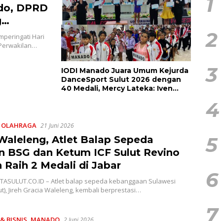
1
do, DPRD
g
2
peringati Hari
 Perwakilan…
3
IODI Manado Juara Umum Kejurda
DanceSport Sulut 2026 dengan
40 Medali, Mercy Lateka: Iven
Lebih Besar Sudah Menanti
4
,
OLAHRAGA
21 Juni 2026
5
 Waleleng, Atlet Balap Sepeda
n BSG dan Ketum ICF Sulut Revino
 Raih 2 Medali di Jabar
6
RITASULUT.CO.ID – Atlet balap sepeda kebanggaan Sulawesi
ut), Jireh Gracia Waleleng, kembali berprestasi…
7
& BISNIS
,
MANADO
2 Juni 2026