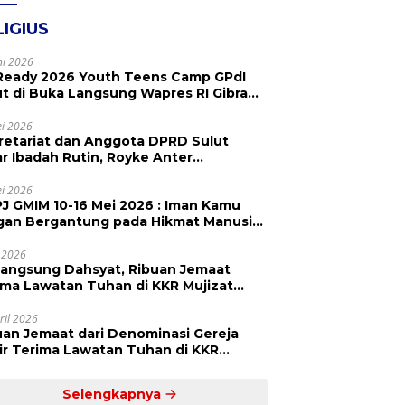
LIGIUS
ni 2026
Ready 2026 Youth Teens Camp GPdI
ut di Buka Langsung Wapres RI Gibran
abuming Raka, Hillary Julia Tuwo Beri
esiasi Tinggi
i 2026
retariat dan Anggota DPRD Sulut
ar Ibadah Rutin, Royke Anter
paikan Firman Tuhan Menjadi Alarm
 Pengingat
i 2026
J GMIM 10-16 Mei 2026 : Iman Kamu
gan Bergantung pada Hikmat Manusia,
api pada Kekuatan Allah
 2026
langsung Dahsyat, Ribuan Jemaat
a Lawatan Tuhan di KKR Mujizat
embuhan ‘Waktunya Sudah Dekat’
ril 2026
uan Jemaat dari Denominasi Gereja
r Terima Lawatan Tuhan di KKR
izat Kesembuhan Malam Ke 3
Selengkapnya