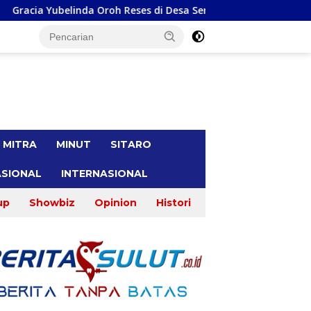
Oroh Reses di Desa Seretan, Warga Keluhkan Soal Perbaikkan In
tutup
MITRA
MINUT
SITARO
SIONAL
INTERNASIONAL
up
Showbiz
Opinion
Histori
H
M