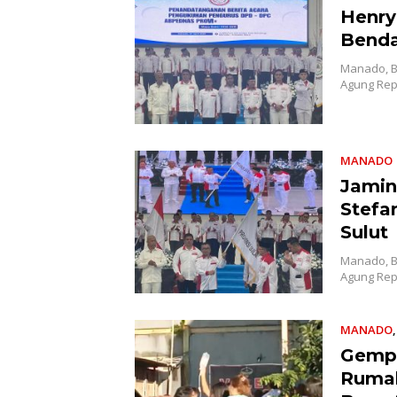
Henry
Benda
Manado, B
Agung Repu
MANADO
Jamin
Stefa
Sulut
Manado, B
Agung Repu
MANADO
Gempa
Rumah