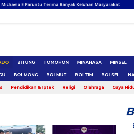
ntu Terima Banyak Keluhan Masyarakat
Gracia Yubelinda 
ADO
BITUNG
TOMOHON
MINAHASA
MINSEL
GU
BOLMONG
BOLMUT
BOLTIM
BOLSEL
NA
s
Pendidikan & Iptek
Religi
Olahraga
Gaya Hid