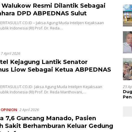
 Walukow Resmi Dilantik Sebagai
hara DPD ABPEDNAS Sulut
ERITASULUT.CO.ID – Jaksa Agung Muda Intelijen Kejaksaan
blik Indonesia (RI) Prof. Dr. Reda…
7 April 2026
tel Kejagung Lantik Senator
nus Liow Sebagai Ketua ABPEDNAS
ERITASULUT.CO.ID- Jaksa Agung Muda Intelijen Kejaksaan
23 Ap
Dug
blik Indonesia (RI) Prof. Dr. Reda Manthovani,…
Pen
Res
Huk
,
OPINION
2 April 2026
 7,6 Guncang Manado, Pasien
 Sakit Berhamburan Keluar Gedung