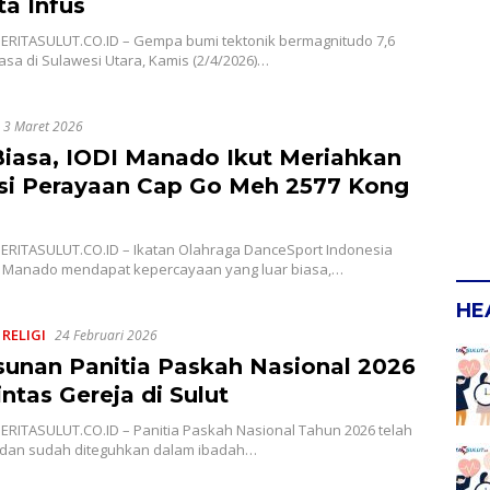
ta Infus
ERITASULUT.CO.ID – Gempa bumi tektonik bermagnitudo 7,6
asa di Sulawesi Utara, Kamis (2/4/2026)…
3 Maret 2026
Biasa, IODI Manado Ikut Meriahkan
si Perayaan Cap Go Meh 2577 Kong
ERITASULUT.CO.ID – Ikatan Olahraga DanceSport Indonesia
ta Manado mendapat kepercayaan yang luar biasa,…
HE
,
RELIGI
24 Februari 2026
usunan Panitia Paskah Nasional 2026
intas Gereja di Sulut
ERITASULUT.CO.ID – Panitia Paskah Nasional Tahun 2026 telah
 dan sudah diteguhkan dalam ibadah…