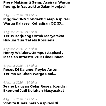
Piere Makisanti Serap Aspirasi Warga
Roong, Infrastruktur Jalan Menjadi
Keluhan
1 Agustus 2026
319 Lihat
Inggried JNN Sondakh Serap Aspirasi
Warga Kalasey, Kehadiran ODGJ
Dikeluhkan
3 Agustus 2026
242 Lihat
Terus Berjuang Untuk Masyarakat,
Hukum Tua Tatelu Rossiena
Anashtasya Angkouw Apresiasi
Kinerja Anggota DPRD Henry
3 Agustus 2026
237 Lihat
Henry Walukow Jemput Aspirasi ,
Walukow
Masalah Infrastruktur Dikeluhkan
Warga Dimembe
4 Agustus 2026
187 Lihat
Reses Di Karame, Royke Anter
Terima Keluhan Warga Soal
Pendidikan, Tarkam dan Sampah
4 Agustus 2026
180 Lihat
Jeane Laluyan Gelar Reses, Kondisi
Ekonomi Jadi Keluhan Masyarakat
4 Agustus 2026
175 Lihat
Vionita Kuera Serap Aspirasi di