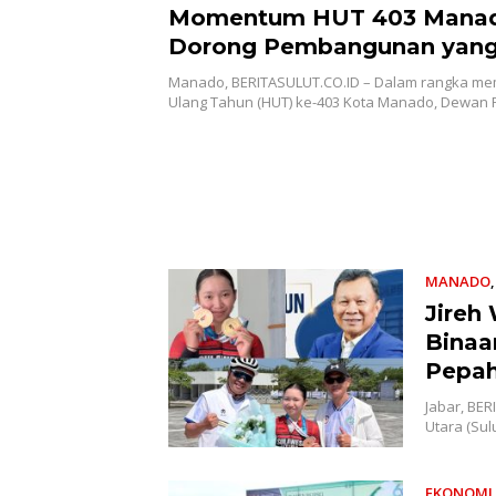
Momentum HUT 403 Mana
Dorong Pembangunan yan
Semakin Maju, Inklusif, dan
Manado, BERITASULUT.CO.ID – Dalam rangka mem
Berkelanjutan
Ulang Tahun (HUT) ke-403 Kota Manado, Dewan
MANADO
Jireh
Binaa
Pepah
Jabar, BE
Utara (Sul
EKONOMI 