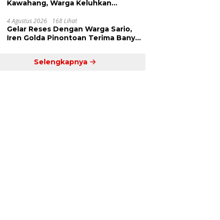
Kawahang, Warga Keluhkan
Infrastruktur Jalan Dan Pendidikan
4 Agustus 2026
168 Lihat
Gelar Reses Dengan Warga Sario,
Iren Golda Pinontoan Terima Banyak
Aspirasi
Selengkapnya