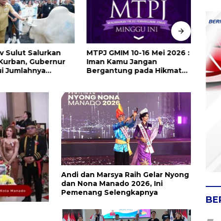
 Sulut Salurkan
MTPJ GMIM 10-16 Mei 2026 :
Kapo
Kurban, Gubernur
Iman Kamu Jangan
Polr
i Jumlahnya
Bergantung pada Hikmat
Jaba
ikan Karena
Manusia, Tetapi pada
Kapo
n Harga dan
Kekuatan Allah
Beri
uan Anggaran
Andi dan Marsya Raih Gelar Nyong
dan Nona Manado 2026, Ini
Pemenang Selengkapnya
BE