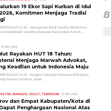
alurkan 19 Ekor Sapi Kurban di Idul
8
2026, Komitmen Menjaga Tradisi
gi
ERITASULUT.CO.ID – Manajemen Bank SulutGo (BSG) terus
an kepedulian sosialnya kepada masyarakat. Kali ini,…
30 Mei 2026
ulut Rayakan HUT 18 Tahun:
stensi Menjaga Marwah Advokat,
ng Keadilan untuk Indonesia Maju
ERITASULUT.CO.ID – Kongres Advokat Indonesia (KAI) tahun
enap berusia 18 tahun, sejak…
BOLTIM
,
MANADO
,
SULUT
,
TOMOHON
30 Mei 2026
ov dan Empat Kabupaten/Kota di
 Dapat Penghargaan Nasional Atas