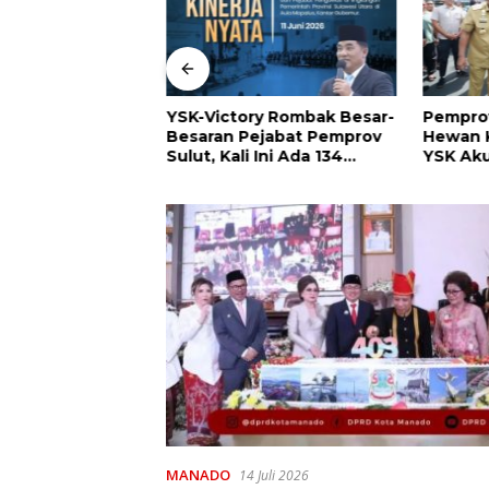
YSK-Victory Rombak Besar-
Pemprov
arsya Raih Gelar
Besaran Pejabat Pemprov
Hewan 
 Nona Manado
Sulut, Kali Ini Ada 134
YSK Aku
 Pemenang
Jabatan dan Ini Daftarnya
Disesua
nya
Kenaika
Kemamp
MANADO
14 Juli 2026