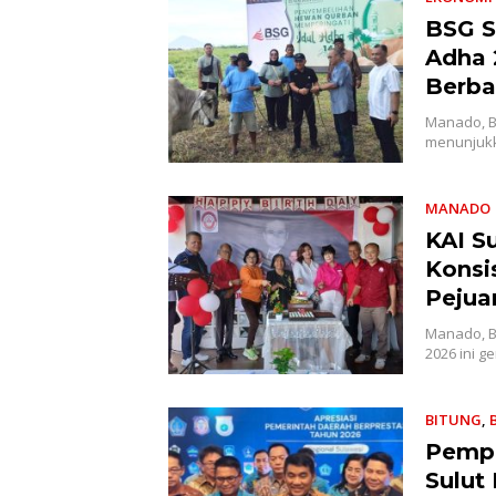
BSG S
Adha 
Berba
Manado, B
menunjukk
MANADO
KAI S
Konsi
Pejua
Manado, B
2026 ini g
BITUNG
,
Pempr
Sulut