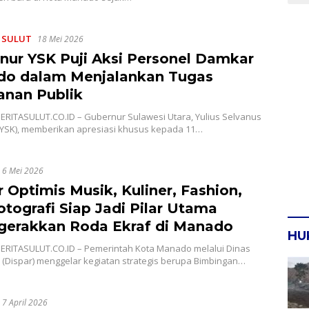
,
SULUT
18 Mei 2026
nur YSK Puji Aksi Personel Damkar
o dalam Menjalankan Tugas
anan Publik
ERITASULUT.CO.ID – Gubernur Sulawesi Utara, Yulius Selvanus
(YSK), memberikan apresiasi khusus kepada 11…
6 Mei 2026
 Optimis Musik, Kuliner, Fashion,
otografi Siap Jadi Pilar Utama
erakkan Roda Ekraf di Manado
HU
ERITASULUT.CO.ID – Pemerintah Kota Manado melalui Dinas
 (Dispar) menggelar kegiatan strategis berupa Bimbingan…
7 April 2026