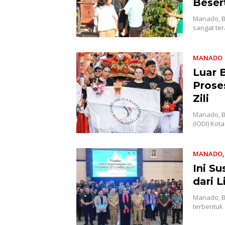
Beser
Manado, B
sangat ter
MANADO
Luar 
Prose
Zili
Manado, B
(IODI) Ko
MANADO
Ini S
dari L
Manado, B
terbentuk