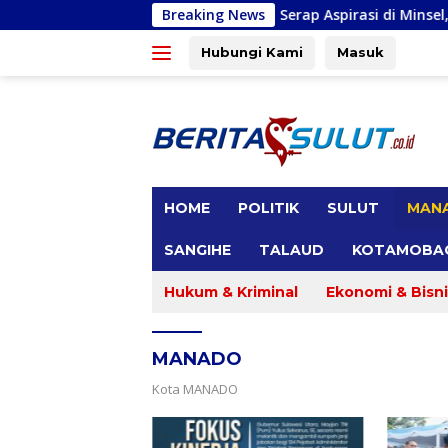
Langsung
uhkan Warga
Serap Aspirasi di Minsel, Michaela E Paru
Breaking News
ke
konten
Hubungi Kami
Masuk
tutup
HOME
POLITIK
SULUT
MAN
SANGIHE
TALAUD
KOTAMOBA
Hukum & Kriminal
Ekonomi & Bisni
MANADO
Kota MANADO