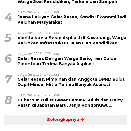
Warga Soal Pendidikan, Tarkam dan Sampah
4
4 Agustus 2026
286 Lihat
Jeane Laluyan Gelar Reses, Kondisi Ekonomi Jadi
Keluhan Masyarakat
5
4 Agustus 2026
281 Lihat
Vionita Kuera Serap Aspirasi di Kawahang, Warga
Keluhkan Infrastruktur Jalan Dan Pendidikan
6
4 Agustus 2026
276 Lihat
Gelar Reses Dengan Warga Sario, Iren Golda
Pinontoan Terima Banyak Aspirasi
7
5 Agustus 2026
272 Lihat
Gelar Reses, Pimpinan dan Anggota DPRD Sulut
Dapil Minsel-Mitra Terima Banyak Aspirasi
8
5 Agustus 2026
267 Lihat
Gubernur Yulius Geser Femmy Suluh dan Deicy
Paath di Jabatan Baru, Jahja Rondonuwu
Promosi jadi Kadis
Selengkapnya