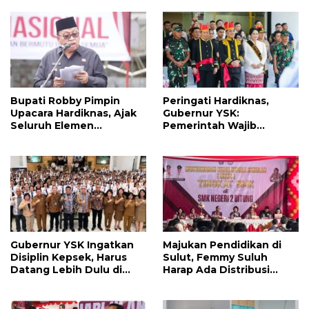
Bupati Robby Pimpin
Peringati Hardiknas,
Upacara Hardiknas, Ajak
Gubernur YSK:
Seluruh Elemen
Pemerintah Wajib
Wujudkan “Pendidikan
Memberikan Pelayanan
Bermutu untuk Semua”
Pendidikan Bagi Seluruh
Anak Bangsa
Gubernur YSK Ingatkan
Majukan Pendidikan di
Disiplin Kepsek, Harus
Sulut, Femmy Suluh
Datang Lebih Dulu di
Harap Ada Distribusi
Sekolah dan Sambut Para
Program Strategis di
Siswa
SMK/SMA