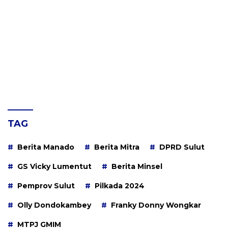
TAG
Berita Manado
Berita Mitra
DPRD Sulut
GS Vicky Lumentut
Berita Minsel
Pemprov Sulut
Pilkada 2024
Olly Dondokambey
Franky Donny Wongkar
MTPJ GMIM