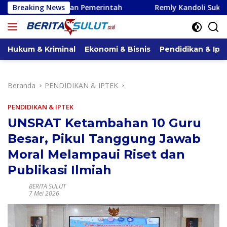
Langsung
an Pemerintah
Breaking News
Remly Kandoli Sukses Perjuangkan Perb
ke
konten
Hukum & Kriminal
Ekonomi & Bisnis
Pendidikan & Ipt
Beranda
PENDIDIKAN & IPTEK
PENDIDIKAN & IPTEK
UNSRAT Ketambahan 10 Guru
Besar, Pikul Tanggung Jawab
Moral Melampaui Riset dan
Publikasi Ilmiah
BERITA SULUT
7 Mei 2026