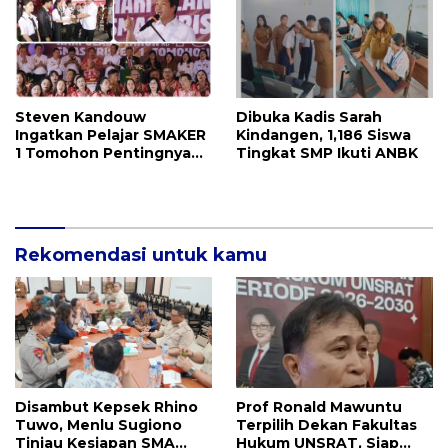
Steven Kandouw
Dibuka Kadis Sarah
Ingatkan Pelajar SMAKER
Kindangen, 1,186 Siswa
1 Tomohon Pentingnya
Tingkat SMP Ikuti ANBK
Pendidikan Sebagai
‘Passport of Tomorrow’
Rekomendasi untuk kamu
Disambut Kepsek Rhino
Prof Ronald Mawuntu
Tuwo, Menlu Sugiono
Terpilih Dekan Fakultas
Tinjau Kesiapan SMA
Hukum UNSRAT, Siap