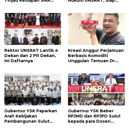
Tinjau Kesiapan SMA
Hukum UNSRAT, Siap
Taruna Nusantara
Lepas Jabatan Rangkap
Langowan dan Ini
Arahannya
Rektor UNSRAT Lantik 4
Kreasi Anggur Perjamuan
Dekan dan 2 Plt Dekan,
Berbasis Komoditi
Ini Daftarnya
Unggulan Temuan Dr
Harley Mangindaan
Adalah Inovasi Liturgi,
Manfaatnya Jangka
Panjang
Gubernur YSK Paparkan
Gubernur YSK Beber
Arah Kebijakan
RPJMD dan RPJPD Sulut
Pembangunan Sulut
kepada para Dosen
Dihadapan Dosen UNIMA
Unsrat