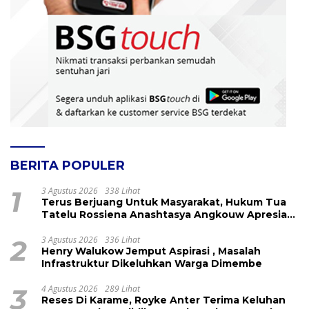
BERITA POPULER
1
3 Agustus 2026
338 Lihat
Terus Berjuang Untuk Masyarakat, Hukum Tua
Tatelu Rossiena Anashtasya Angkouw Apresiasi
Kinerja Anggota DPRD Henry Walukow
2
3 Agustus 2026
336 Lihat
Henry Walukow Jemput Aspirasi , Masalah
Infrastruktur Dikeluhkan Warga Dimembe
3
4 Agustus 2026
289 Lihat
Reses Di Karame, Royke Anter Terima Keluhan