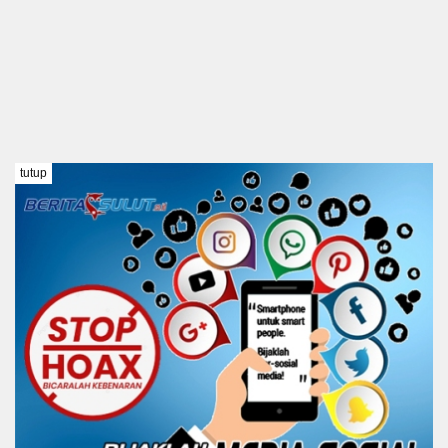
tutup
TENTANG KAMI
REDAKSI
DISCLAIMER
PEDOMAN MEDIA SIBER
KODE ETIK
Copyright @ 2021 BERITA SULUT #BeritaTanpaBatas