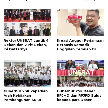
Taruna Nusantara
Lepas Jabatan Rangkap
Langowan dan Ini
Arahannya
Rektor UNSRAT Lantik 4
Kreasi Anggur Perjamuan
Dekan dan 2 Plt Dekan,
Berbasis Komoditi
Ini Daftarnya
Unggulan Temuan Dr
Harley Mangindaan
Adalah Inovasi Liturgi,
Manfaatnya Jangka
Panjang
Gubernur YSK Paparkan
Gubernur YSK Beber
Arah Kebijakan
RPJMD dan RPJPD Sulut
Pembangunan Sulut
kepada para Dosen
Dihadapan Dosen UNIMA
Unsrat