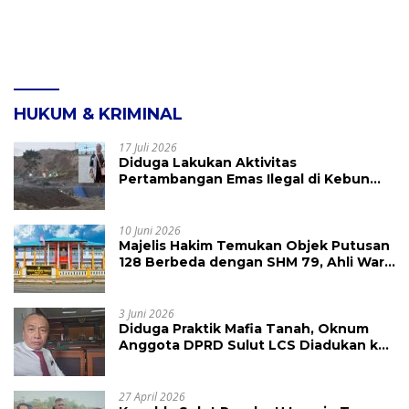
HUKUM & KRIMINAL
17 Juli 2026
Diduga Lakukan Aktivitas
Pertambangan Emas Ilegal di Kebun
Raya Megawati, Kepolisian Didesak
Tangkap Vinni Sondakh
10 Juni 2026
Majelis Hakim Temukan Objek Putusan
128 Berbeda dengan SHM 79, Ahli Waris
Ajukan Banding Atas Putusan PN
Tondano
3 Juni 2026
Diduga Praktik Mafia Tanah, Oknum
Anggota DPRD Sulut LCS Diadukan ke
BK dan MP
27 April 2026