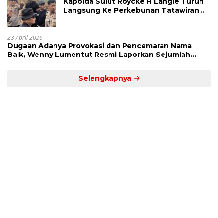
Kapolda Sulut Roycke H Langie Turun
Langsung Ke Perkebunan Tatawiran
Tinjau Polemik Lahan 55 Hektare
23 April 2026
Dugaan Adanya Provokasi dan Pencemaran Nama
Baik, Wenny Lumentut Resmi Laporkan Sejumlah
Bakal Calon Hukum Tua Desa Koha
Selengkapnya