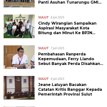
Panti Asuhan Tunarungu GMIM
Damai Tomohon, Ini Harapan
Mereka
SULUT
8 Juli 2025
Cindy Wirangian Sampaikan
Aspirasi Masyarakat Kota
Bitung dan Minut Ke BPJN
Wilayah Sulut
SULUT
7 Juli 2025
Pembahasan Ranperda
Kepemudaan, Ferry Liando
Sebut Banyak Perda Disahkan
Tapi Tertidur
SULUT
4 Juli 2025
Jeane Laluyan Bacakan
Catatan Kritis Banggar Kepada
Pemerintah Provinsi Sulut