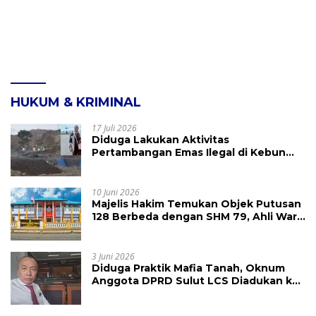
HUKUM & KRIMINAL
17 Juli 2026
Diduga Lakukan Aktivitas
Pertambangan Emas Ilegal di Kebun
Raya Megawati, Kepolisian Didesak
Tangkap Vinni Sondakh
10 Juni 2026
Majelis Hakim Temukan Objek Putusan
128 Berbeda dengan SHM 79, Ahli Waris
Ajukan Banding Atas Putusan PN
Tondano
3 Juni 2026
Diduga Praktik Mafia Tanah, Oknum
Anggota DPRD Sulut LCS Diadukan ke
BK dan MP