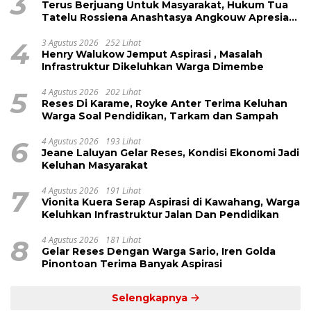
3
Terus Berjuang Untuk Masyarakat, Hukum Tua
Tatelu Rossiena Anashtasya Angkouw Apresiasi
Kinerja Anggota DPRD Henry Walukow
4
3 Agustus 2026
252 Lihat
Henry Walukow Jemput Aspirasi , Masalah
Infrastruktur Dikeluhkan Warga Dimembe
5
4 Agustus 2026
202 Lihat
Reses Di Karame, Royke Anter Terima Keluhan
Warga Soal Pendidikan, Tarkam dan Sampah
6
4 Agustus 2026
193 Lihat
Jeane Laluyan Gelar Reses, Kondisi Ekonomi Jadi
Keluhan Masyarakat
7
4 Agustus 2026
191 Lihat
Vionita Kuera Serap Aspirasi di Kawahang, Warga
Keluhkan Infrastruktur Jalan Dan Pendidikan
8
4 Agustus 2026
181 Lihat
Gelar Reses Dengan Warga Sario, Iren Golda
Pinontoan Terima Banyak Aspirasi
Selengkapnya