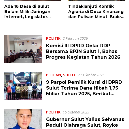
Ada 16 Desa di Sulut
Tindaklanjuti Konflik
Belum Miliki Jaringan
Agraria di Desa Kinunang
Internet, Legislator
dan Pulisan Minut, Braien
Angelia Wenas Harap Ada
Waworuntu: Kami Akan
Perhatian Pemprov
Turun Lokasi
POLITIK
2 Februari 2026
Komisi III DPRD Gelar RDP
Bersama BPJN Sulut 1, Bahas
Progres Kegiatan Tahun 2026
PILIHAN
,
SULUT
21 Oktober 2025
9 Parpol Pemilik Kursi di DPRD
Sulut Terima Dana Hibah 1,75
Miliar Tahun 2025, Berikut
Rinciannya
POLITIK
15 Oktober 2025
Gubernur Sulut Yulius Selvanus
Peduli Olahraga Sulut, Royke