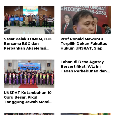
Langowan dan Ini
Banding Atas Putusan PN
Arahannya
Tondano
Sasar Pelaku UMKM, OJK
Prof Ronald Mawuntu
Bersama BSG dan
Terpilih Dekan Fakultas
Perbankan Akselerasi
Hukum UNSRAT, Siap
GENCARKAN di Tondano
Lepas Jabatan Rangkap
Lahan di Desa Agotey
Bersertifikat, WL: Ini
Tanah Perkebunan dan
Tidak Tercatat Sebagai
Kawasan Hutan Lindung
UNSRAT Ketambahan 10
Guru Besar, Pikul
Tanggung Jawab Moral
Melampaui Riset dan
Publikasi Ilmiah