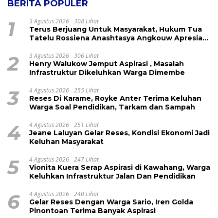
BERITA POPULER
1
3 Agustus 2026
308 Lihat
Terus Berjuang Untuk Masyarakat, Hukum Tua
Tatelu Rossiena Anashtasya Angkouw Apresiasi
Kinerja Anggota DPRD Henry Walukow
2
3 Agustus 2026
306 Lihat
Henry Walukow Jemput Aspirasi , Masalah
Infrastruktur Dikeluhkan Warga Dimembe
3
4 Agustus 2026
255 Lihat
Reses Di Karame, Royke Anter Terima Keluhan
Warga Soal Pendidikan, Tarkam dan Sampah
4
4 Agustus 2026
251 Lihat
Jeane Laluyan Gelar Reses, Kondisi Ekonomi Jadi
Keluhan Masyarakat
5
4 Agustus 2026
247 Lihat
Vionita Kuera Serap Aspirasi di Kawahang, Warga
Keluhkan Infrastruktur Jalan Dan Pendidikan
6
4 Agustus 2026
240 Lihat
Gelar Reses Dengan Warga Sario, Iren Golda
Pinontoan Terima Banyak Aspirasi