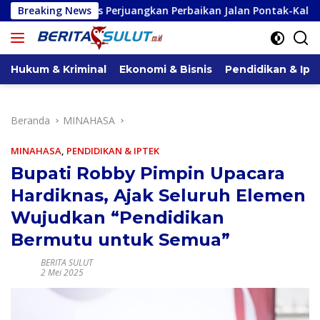
Langsung
 Perjuangkan Perbaikan Jalan Pontak-Kalait dan Amurang-Rata
Breaking News
ke
konten
Hukum & Kriminal
Ekonomi & Bisnis
Pendidikan & Ipt
Beranda
MINAHASA
MINAHASA
,
PENDIDIKAN & IPTEK
Bupati Robby Pimpin Upacara
Hardiknas, Ajak Seluruh Elemen
Wujudkan “Pendidikan
Bermutu untuk Semua”
BERITA SULUT
2 Mei 2025