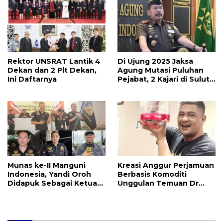
Rektor UNSRAT Lantik 4
Di Ujung 2025 Jaksa
Dekan dan 2 Plt Dekan,
Agung Mutasi Puluhan
Ini Daftarnya
Pejabat, 2 Kajari di Sulut
Ikut Diganti
Munas ke-II Manguni
Kreasi Anggur Perjamuan
Indonesia, Yandi Oroh
Berbasis Komoditi
Didapuk Sebagai Ketua
Unggulan Temuan Dr
Dewan Pembina DPP MI
Harley Mangindaan
Adalah Inovasi Liturgi,
Manfaatnya Jangka
Panjang