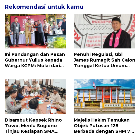
Rekomendasi untuk kamu
Ini Pandangan dan Pesan
Penuhi Regulasi, Gbl
Gubernur Yulius kepada
James Rumagit Sah Calon
Warga KGPM: Mulai dari
Tunggal Ketua Umum
Pergantian Pengurus
KGPM 2026-2031
Hingga Politik Praktis
Disambut Kepsek Rhino
Majelis Hakim Temukan
Tuwo, Menlu Sugiono
Objek Putusan 128
Tinjau Kesiapan SMA
Berbeda dengan SHM 79,
Taruna Nusantara
Ahli Waris Ajukan