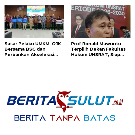
Langowan dan Ini
Banding Atas Putusan PN
Arahannya
Tondano
Sasar Pelaku UMKM, OJK
Prof Ronald Mawuntu
Bersama BSG dan
Terpilih Dekan Fakultas
Perbankan Akselerasi
Hukum UNSRAT, Siap
GENCARKAN di Tondano
Lepas Jabatan Rangkap