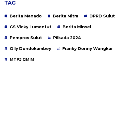
TAG
Berita Manado
Berita Mitra
DPRD Sulut
GS Vicky Lumentut
Berita Minsel
Pemprov Sulut
Pilkada 2024
Olly Dondokambey
Franky Donny Wongkar
MTPJ GMIM