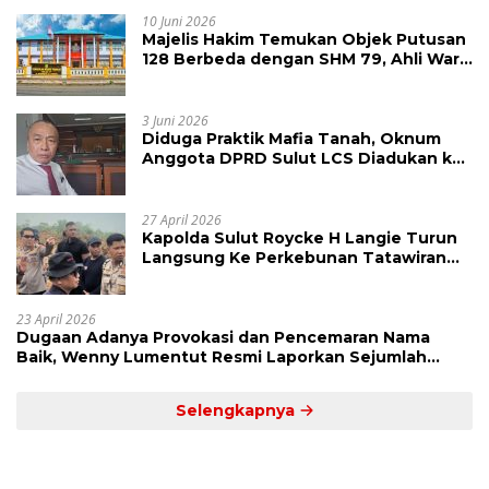
10 Juni 2026
Majelis Hakim Temukan Objek Putusan
128 Berbeda dengan SHM 79, Ahli Waris
Ajukan Banding Atas Putusan PN
Tondano
3 Juni 2026
Diduga Praktik Mafia Tanah, Oknum
Anggota DPRD Sulut LCS Diadukan ke
BK dan MP
27 April 2026
Kapolda Sulut Roycke H Langie Turun
Langsung Ke Perkebunan Tatawiran
Tinjau Polemik Lahan 55 Hektare
23 April 2026
Dugaan Adanya Provokasi dan Pencemaran Nama
Baik, Wenny Lumentut Resmi Laporkan Sejumlah
Bakal Calon Hukum Tua Desa Koha
Selengkapnya