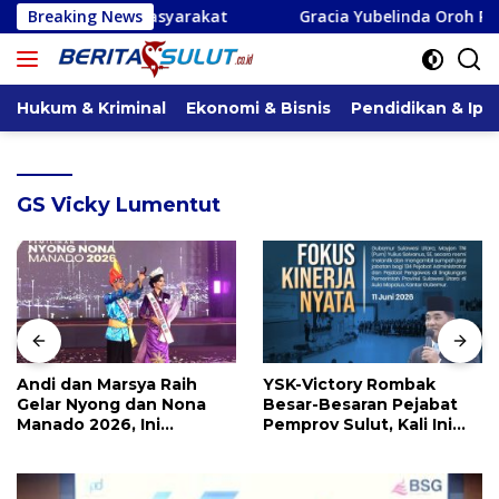
Langsung
 Masyarakat
Breaking News
Gracia Yubelinda Oroh Reses di Desa Sereta
ke
konten
Hukum & Kriminal
Ekonomi & Bisnis
Pendidikan & Ipt
GS Vicky Lumentut
Andi dan Marsya Raih
YSK-Victory Rombak
Gelar Nyong dan Nona
Besar-Besaran Pejabat
Manado 2026, Ini
Pemprov Sulut, Kali Ini
Pemenang Selengkapnya
Ada 134 Jabatan dan Ini
Daftarnya