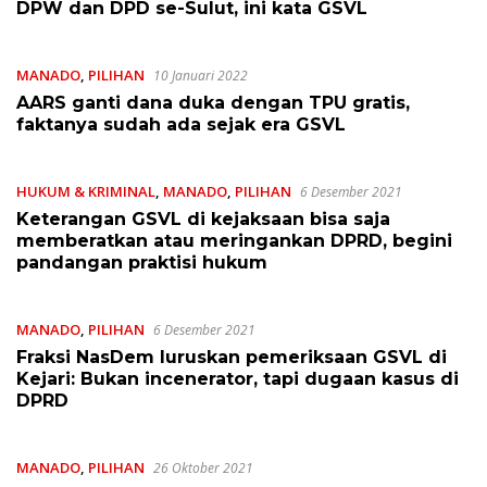
DPW dan DPD se-Sulut, ini kata GSVL
MANADO
,
PILIHAN
10 Januari 2022
AARS ganti dana duka dengan TPU gratis,
faktanya sudah ada sejak era GSVL
HUKUM & KRIMINAL
,
MANADO
,
PILIHAN
6 Desember 2021
Keterangan GSVL di kejaksaan bisa saja
memberatkan atau meringankan DPRD, begini
pandangan praktisi hukum
MANADO
,
PILIHAN
6 Desember 2021
Fraksi NasDem luruskan pemeriksaan GSVL di
Kejari: Bukan incenerator, tapi dugaan kasus di
DPRD
MANADO
,
PILIHAN
26 Oktober 2021