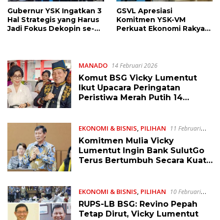
Gubernur YSK Ingatkan 3
GSVL Apresiasi
Hal Strategis yang Harus
Komitmen YSK-VM
Jadi Fokus Dekopin se-
Perkuat Ekonomi Rakyat,
Sulut, Titip Mandat Juga
1.838 Koperasi di Sulut
Buat GSVL
Sudah Terbentuk
MANADO
14 Februari 2026
Komut BSG Vicky Lumentut
Ikut Upacara Peringatan
Peristiwa Merah Putih 14
Februari, Ini Pesannya
EKONOMI & BISNIS
,
PILIHAN
11 Februari
2026
Komitmen Mulia Vicky
Lumentut Ingin Bank SulutGo
Terus Bertumbuh Secara Kuat,
Tangguh, dan Sehat
EKONOMI & BISNIS
,
PILIHAN
10 Februari
2026
RUPS-LB BSG: Revino Pepah
Tetap Dirut, Vicky Lumentut