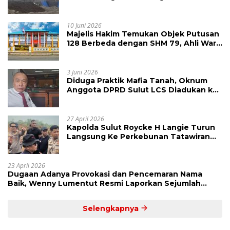
Raya Megawati, Kepolisian Didesak
Tangkap Vinni Sondakh
10 Juni 2026
Majelis Hakim Temukan Objek Putusan
128 Berbeda dengan SHM 79, Ahli Waris
Ajukan Banding Atas Putusan PN
Tondano
3 Juni 2026
Diduga Praktik Mafia Tanah, Oknum
Anggota DPRD Sulut LCS Diadukan ke
BK dan MP
27 April 2026
Kapolda Sulut Roycke H Langie Turun
Langsung Ke Perkebunan Tatawiran
Tinjau Polemik Lahan 55 Hektare
23 April 2026
Dugaan Adanya Provokasi dan Pencemaran Nama
Baik, Wenny Lumentut Resmi Laporkan Sejumlah
Bakal Calon Hukum Tua Desa Koha
Selengkapnya