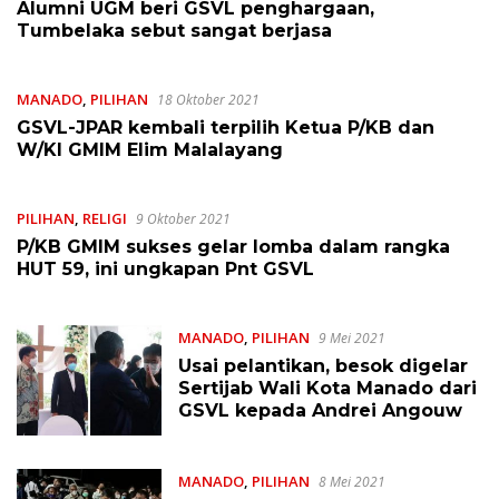
Alumni UGM beri GSVL penghargaan,
Tumbelaka sebut sangat berjasa
MANADO
,
PILIHAN
18 Oktober 2021
GSVL-JPAR kembali terpilih Ketua P/KB dan
W/KI GMIM Elim Malalayang
PILIHAN
,
RELIGI
9 Oktober 2021
P/KB GMIM sukses gelar lomba dalam rangka
HUT 59, ini ungkapan Pnt GSVL
MANADO
,
PILIHAN
9 Mei 2021
Usai pelantikan, besok digelar
Sertijab Wali Kota Manado dari
GSVL kepada Andrei Angouw
MANADO
,
PILIHAN
8 Mei 2021