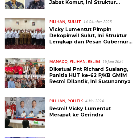
Jabat Komut, Ini Struktur
Lengkapnya
PILIHAN
,
SULUT
14 Oktober 2025
Vicky Lumentut Pimpin
Dekopinwil Sulut, Ini Struktur
Lengkap dan Pesan Gubernur
Yulius Selvanus
MANADO
,
PILIHAN
,
RELIGI
16 Juni 2024
Diketuai Pnt Richard Sualang,
Panitia HUT ke-62 P/KB GMIM
Resmi Dilantik, Ini Susunannya
PILIHAN
,
POLITIK
4 Mei 2024
Resmi! Vicky Lumentut
Merapat ke Gerindra