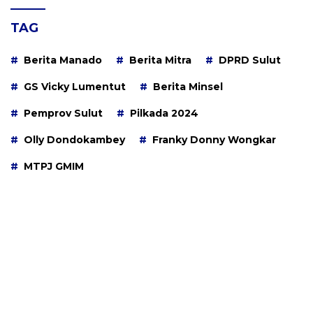
TAG
Berita Manado
Berita Mitra
DPRD Sulut
GS Vicky Lumentut
Berita Minsel
Pemprov Sulut
Pilkada 2024
Olly Dondokambey
Franky Donny Wongkar
MTPJ GMIM