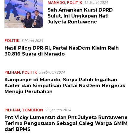
MANADO
,
POLITIK
12 Maret 2024
Sah Amankan Kursi DPRD
Sulut, Ini Ungkapan Hati
Julyeta Runtuwene
POLITIK
3 Maret 2024
Hasil Pileg DPR-RI, Partai NasDem Klaim Raih
30.816 Suara di Manado
PILIHAN
,
POLITIK
5 Februari 2024
Kampanye di Manado, Surya Paloh Ingatkan
Kader dan Simpatisan Partai NasDem Bergerak
Menuju Perubahan
PILIHAN
,
TOMOHON
23 Januari 2024
Pnt Vicky Lumentut dan Pnt Julyeta Runtuwene
Terima Pengutusan Sebagai Caleg Warga GMIM
dari BPMS