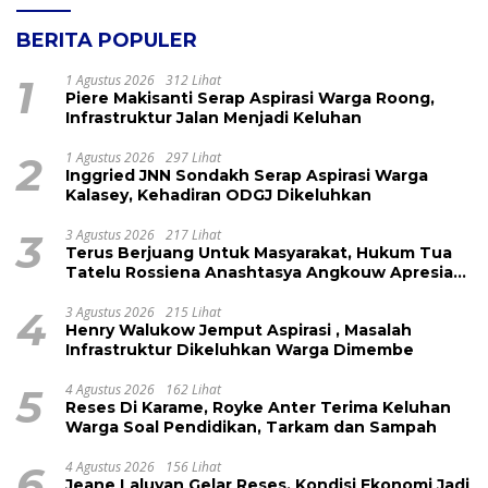
BERITA POPULER
1
1 Agustus 2026
312 Lihat
Piere Makisanti Serap Aspirasi Warga Roong,
Infrastruktur Jalan Menjadi Keluhan
2
1 Agustus 2026
297 Lihat
Inggried JNN Sondakh Serap Aspirasi Warga
Kalasey, Kehadiran ODGJ Dikeluhkan
3
3 Agustus 2026
217 Lihat
Terus Berjuang Untuk Masyarakat, Hukum Tua
Tatelu Rossiena Anashtasya Angkouw Apresiasi
Kinerja Anggota DPRD Henry Walukow
4
3 Agustus 2026
215 Lihat
Henry Walukow Jemput Aspirasi , Masalah
Infrastruktur Dikeluhkan Warga Dimembe
5
4 Agustus 2026
162 Lihat
Reses Di Karame, Royke Anter Terima Keluhan
Warga Soal Pendidikan, Tarkam dan Sampah
6
4 Agustus 2026
156 Lihat
Jeane Laluyan Gelar Reses, Kondisi Ekonomi Jadi