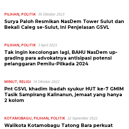
PILIHAN
,
POLITIK
30 Oktober 2023
Surya Paloh Resmikan NasDem Tower Sulut dan
Bekali Caleg se-Sulut, Ini Penjelasan GSVL
PILIHAN
,
POLITIK
3 April 2023
Tak ingin kecolongan lagi, BAHU NasDem up-
grading para advokatnya antisipasi potensi
pelanggaran Pemilu-Pilkada 2024
MINUT
,
RELIGI
16 Oktober 2022
Pnt GSVL khadim ibadah syukur HUT ke-7 GMIM
Tasik Sampirang Kalinanun, jemaat yang hanya
2 kolom
KOTAMOBAGU
,
PILIHAN
,
POLITIK
22 September 2022
Walikota Kotamobagu Tatong Bara perkuat