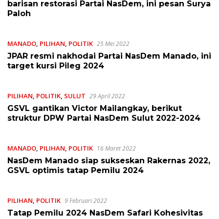
barisan restorasi Partai NasDem, ini pesan Surya
Paloh
MANADO
,
PILIHAN
,
POLITIK
25 Mei 2022
JPAR resmi nakhodai Partai NasDem Manado, ini
target kursi Pileg 2024
PILIHAN
,
POLITIK
,
SULUT
29 April 2022
GSVL gantikan Victor Mailangkay, berikut
struktur DPW Partai NasDem Sulut 2022-2024
MANADO
,
PILIHAN
,
POLITIK
16 Maret 2022
NasDem Manado siap sukseskan Rakernas 2022,
GSVL optimis tatap Pemilu 2024
PILIHAN
,
POLITIK
9 Februari 2022
Tatap Pemilu 2024 NasDem Safari Kohesivitas