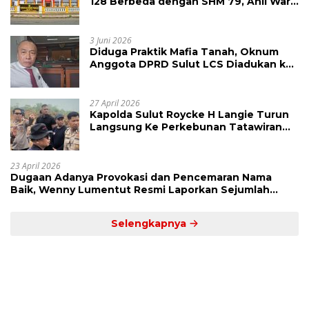
128 Berbeda dengan SHM 79, Ahli Waris
Ajukan Banding Atas Putusan PN
Tondano
3 Juni 2026
Diduga Praktik Mafia Tanah, Oknum
Anggota DPRD Sulut LCS Diadukan ke
BK dan MP
27 April 2026
Kapolda Sulut Roycke H Langie Turun
Langsung Ke Perkebunan Tatawiran
Tinjau Polemik Lahan 55 Hektare
23 April 2026
Dugaan Adanya Provokasi dan Pencemaran Nama
Baik, Wenny Lumentut Resmi Laporkan Sejumlah
Bakal Calon Hukum Tua Desa Koha
Selengkapnya