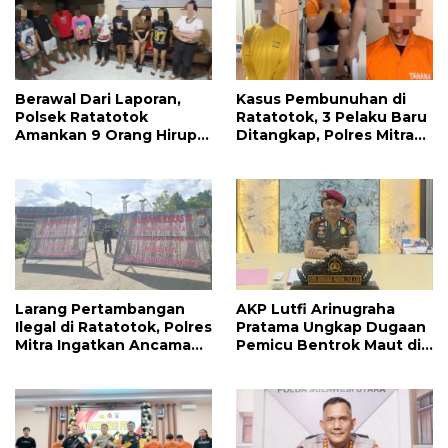
Berawal Dari Laporan,
Kasus Pembunuhan di
Polsek Ratatotok
Ratatotok, 3 Pelaku Baru
Amankan 9 Orang Hirup
Ditangkap, Polres Mitra
Lem Ehabond
Kantongi Identitas
Pelaku Lainnya
Larang Pertambangan
AKP Lutfi Arinugraha
Ilegal di Ratatotok, Polres
Pratama Ungkap Dugaan
Mitra Ingatkan Ancaman
Pemicu Bentrok Maut di
Jerat Hukum Jika
Lokasi Tambang
Melanggar
Ratatotok