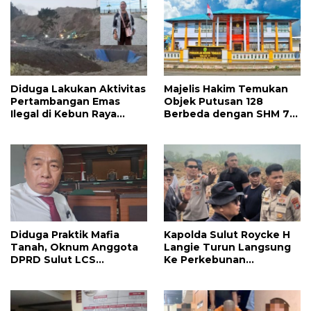
Diduga Lakukan Aktivitas
Majelis Hakim Temukan
Pertambangan Emas
Objek Putusan 128
Ilegal di Kebun Raya
Berbeda dengan SHM 79,
Megawati, Kepolisian
Ahli Waris Ajukan
Didesak Tangkap Vinni
Banding Atas Putusan PN
Sondakh
Tondano
Diduga Praktik Mafia
Kapolda Sulut Roycke H
Tanah, Oknum Anggota
Langie Turun Langsung
DPRD Sulut LCS
Ke Perkebunan
Diadukan ke BK dan MP
Tatawiran Tinjau Polemik
Lahan 55 Hektare