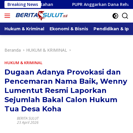
Langsung
Ratahan
Breaking News
PUPR Anggarkan Dana Rehabilitasi Tiga Jaringan
ke
konten
Hukum & Kriminal
Ekonomi & Bisnis
Pendidikan & Ipt
Beranda
HUKUM & KRIMINAL
HUKUM & KRIMINAL
Dugaan Adanya Provokasi dan
Pencemaran Nama Baik, Wenny
Lumentut Resmi Laporkan
Sejumlah Bakal Calon Hukum
Tua Desa Koha
BERITA SULUT
23 April 2026