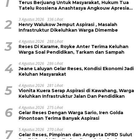
1
Terus Berjuang Untuk Masyarakat, Hukum Tua
Tatelu Rossiena Anashtasya Angkouw Apresiasi
Kinerja Anggota DPRD Henry Walukow
2
3 Agustus 2026
336 Lihat
Henry Walukow Jemput Aspirasi , Masalah
Infrastruktur Dikeluhkan Warga Dimembe
3
4 Agustus 2026
288 Lihat
Reses Di Karame, Royke Anter Terima Keluhan
Warga Soal Pendidikan, Tarkam dan Sampah
4
4 Agustus 2026
286 Lihat
Jeane Laluyan Gelar Reses, Kondisi Ekonomi Jadi
Keluhan Masyarakat
5
4 Agustus 2026
281 Lihat
Vionita Kuera Serap Aspirasi di Kawahang, Warga
Keluhkan Infrastruktur Jalan Dan Pendidikan
6
4 Agustus 2026
275 Lihat
Gelar Reses Dengan Warga Sario, Iren Golda
Pinontoan Terima Banyak Aspirasi
7
5 Agustus 2026
270 Lihat
Gelar Reses, Pimpinan dan Anggota DPRD Sulut