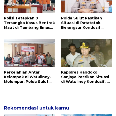
Polisi Tetapkan 9
Polda Sulut Pastikan
Tersangka Kasus Bentrok
Situasi di Ratatotok
Maut di Tambang Emas
Berangsur Kondusif
Ilegal Ratatotok
Pasca Bentrok Warga
Perkelahian Antar
Kapolres Handoko
Kelompok di Watuliney-
Sanjaya Pastikan Situasi
Molompar, Polda Sulut
di Watuliney Kondusif, 4
Bersama Polres Mitra
Terduga Diamankan
Tetapkan 10 Tersangka
Rekomendasi untuk kamu