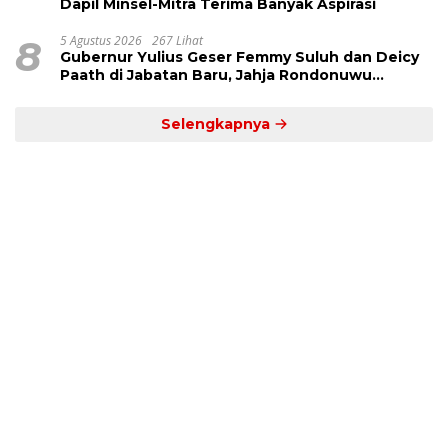
Dapil Minsel-Mitra Terima Banyak Aspirasi
8
5 Agustus 2026
267 Lihat
Gubernur Yulius Geser Femmy Suluh dan Deicy
Paath di Jabatan Baru, Jahja Rondonuwu
Promosi jadi Kadis
Selengkapnya