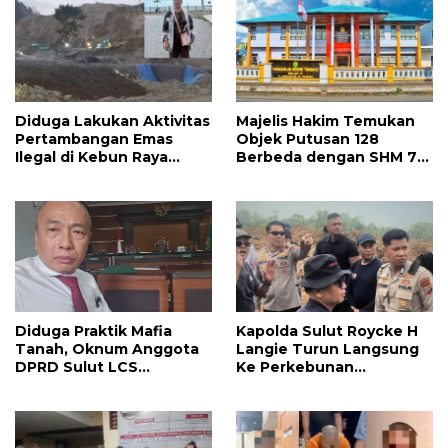
Diduga Lakukan Aktivitas
Majelis Hakim Temukan
Pertambangan Emas
Objek Putusan 128
Ilegal di Kebun Raya
Berbeda dengan SHM 79,
Megawati, Kepolisian
Ahli Waris Ajukan
Didesak Tangkap Vinni
Banding Atas Putusan PN
Sondakh
Tondano
Diduga Praktik Mafia
Kapolda Sulut Roycke H
Tanah, Oknum Anggota
Langie Turun Langsung
DPRD Sulut LCS
Ke Perkebunan
Diadukan ke BK dan MP
Tatawiran Tinjau Polemik
Lahan 55 Hektare