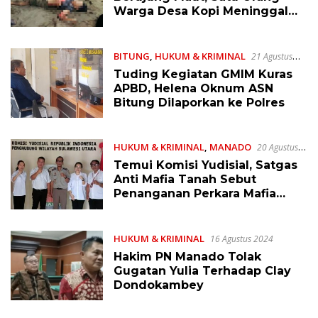
Warga Desa Kopi Meninggal
Ditempat
BITUNG
,
HUKUM & KRIMINAL
21 Agustus
2024
Tuding Kegiatan GMIM Kuras
APBD, Helena Oknum ASN
Bitung Dilaporkan ke Polres
HUKUM & KRIMINAL
,
MANADO
20 Agustus
2024
Temui Komisi Yudisial, Satgas
Anti Mafia Tanah Sebut
Penanganan Perkara Mafia
Tanah di Sulut Belum
Memuaskan
HUKUM & KRIMINAL
16 Agustus 2024
Hakim PN Manado Tolak
Gugatan Yulia Terhadap Clay
Dondokambey