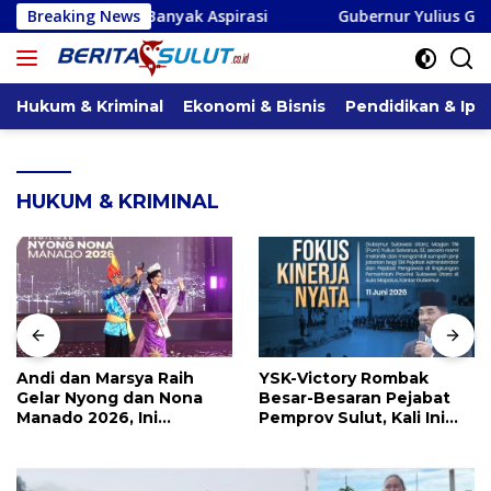
Langsung
Banyak Aspirasi
Breaking News
Gubernur Yulius Geser Femmy Suluh dan
ke
konten
Hukum & Kriminal
Ekonomi & Bisnis
Pendidikan & Ipt
HUKUM & KRIMINAL
Andi dan Marsya Raih
YSK-Victory Rombak
Gelar Nyong dan Nona
Besar-Besaran Pejabat
Manado 2026, Ini
Pemprov Sulut, Kali Ini
Pemenang Selengkapnya
Ada 134 Jabatan dan Ini
Daftarnya