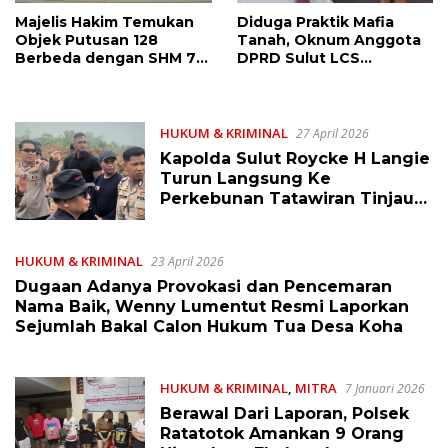
Majelis Hakim Temukan
Diduga Praktik Mafia
Objek Putusan 128
Tanah, Oknum Anggota
Berbeda dengan SHM 79,
DPRD Sulut LCS
Ahli Waris Ajukan
Diadukan ke BK dan MP
Banding Atas Putusan PN
Tondano
HUKUM & KRIMINAL
27 April 2026
Kapolda Sulut Roycke H Langie
Turun Langsung Ke
Perkebunan Tatawiran Tinjau
Polemik Lahan 55 Hektare
HUKUM & KRIMINAL
23 April 2026
Dugaan Adanya Provokasi dan Pencemaran
Nama Baik, Wenny Lumentut Resmi Laporkan
Sejumlah Bakal Calon Hukum Tua Desa Koha
HUKUM & KRIMINAL
,
MITRA
7 Januari 2026
Berawal Dari Laporan, Polsek
Ratatotok Amankan 9 Orang