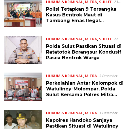
HUKUM & KRIMINAL
,
MITRA
,
SULUT
23
Desember 2025
Polisi Tetapkan 9 Tersangka
Kasus Bentrok Maut di
Tambang Emas Ilegal
Ratatotok
HUKUM & KRIMINAL
,
MITRA
,
SULUT
22
Desember 2025
Polda Sulut Pastikan Situasi di
Ratatotok Berangsur Kondusif
Pasca Bentrok Warga
HUKUM & KRIMINAL
,
MITRA
3 Desember
2025
Perkelahian Antar Kelompok di
Watuliney-Molompar, Polda
Sulut Bersama Polres Mitra
Tetapkan 10 Tersangka
HUKUM & KRIMINAL
,
MITRA
1 Desember
2025
Kapolres Handoko Sanjaya
Pastikan Situasi di Watuliney