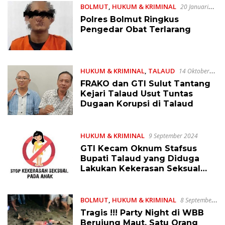
BOLMUT
,
HUKUM & KRIMINAL
20 Januari
2025
Polres Bolmut Ringkus
Pengedar Obat Terlarang
HUKUM & KRIMINAL
,
TALAUD
14 Oktober
2024
FRAKO dan GTI Sulut Tantang
Kejari Talaud Usut Tuntas
Dugaan Korupsi di Talaud
HUKUM & KRIMINAL
9 September 2024
GTI Kecam Oknum Stafsus
Bupati Talaud yang Diduga
Lakukan Kekerasan Seksual
pada Anak, Terlapor RK
Membantah
BOLMUT
,
HUKUM & KRIMINAL
8 September
2024
Tragis !!! Party Night di WBB
Berujung Maut, Satu Orang