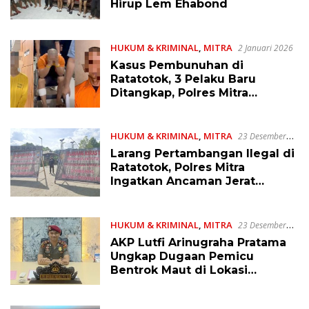
Hirup Lem Ehabond
HUKUM & KRIMINAL
,
MITRA
2 Januari 2026
Kasus Pembunuhan di
Ratatotok, 3 Pelaku Baru
Ditangkap, Polres Mitra
Kantongi Identitas Pelaku
Lainnya
HUKUM & KRIMINAL
,
MITRA
23 Desember
2025
Larang Pertambangan Ilegal di
Ratatotok, Polres Mitra
Ingatkan Ancaman Jerat
Hukum Jika Melanggar
HUKUM & KRIMINAL
,
MITRA
23 Desember
2025
AKP Lutfi Arinugraha Pratama
Ungkap Dugaan Pemicu
Bentrok Maut di Lokasi
Tambang Ratatotok