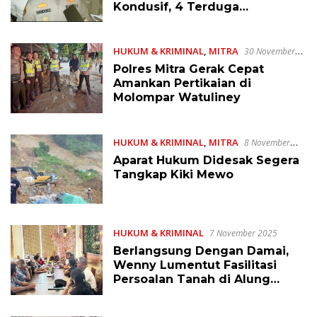
Kondusif, 4 Terduga
Diamankan
HUKUM & KRIMINAL
,
MITRA
30 November
2025
Polres Mitra Gerak Cepat
Amankan Pertikaian di
Molompar Watuliney
HUKUM & KRIMINAL
,
MITRA
8 November
2025
Aparat Hukum Didesak Segera
Tangkap Kiki Mewo
HUKUM & KRIMINAL
7 November 2025
Berlangsung Dengan Damai,
Wenny Lumentut Fasilitasi
Persoalan Tanah di Alung
Banua