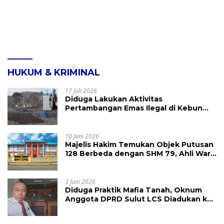
HUKUM & KRIMINAL
17 Juli 2026
Diduga Lakukan Aktivitas
Pertambangan Emas Ilegal di Kebun
Raya Megawati, Kepolisian Didesak
Tangkap Vinni Sondakh
10 Juni 2026
Majelis Hakim Temukan Objek Putusan
128 Berbeda dengan SHM 79, Ahli Waris
Ajukan Banding Atas Putusan PN
Tondano
3 Juni 2026
Diduga Praktik Mafia Tanah, Oknum
Anggota DPRD Sulut LCS Diadukan ke
BK dan MP