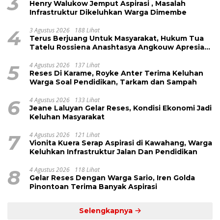
3
Henry Walukow Jemput Aspirasi , Masalah
Infrastruktur Dikeluhkan Warga Dimembe
4
3 Agustus 2026
188 Lihat
Terus Berjuang Untuk Masyarakat, Hukum Tua
Tatelu Rossiena Anashtasya Angkouw Apresiasi
Kinerja Anggota DPRD Henry Walukow
5
4 Agustus 2026
137 Lihat
Reses Di Karame, Royke Anter Terima Keluhan
Warga Soal Pendidikan, Tarkam dan Sampah
6
4 Agustus 2026
133 Lihat
Jeane Laluyan Gelar Reses, Kondisi Ekonomi Jadi
Keluhan Masyarakat
7
4 Agustus 2026
121 Lihat
Vionita Kuera Serap Aspirasi di Kawahang, Warga
Keluhkan Infrastruktur Jalan Dan Pendidikan
8
4 Agustus 2026
118 Lihat
Gelar Reses Dengan Warga Sario, Iren Golda
Pinontoan Terima Banyak Aspirasi
Selengkapnya