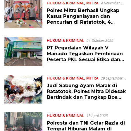
HUKUM & KRIMINAL
,
MITRA
4 November
2025
Polres Mitra Berhasil Ungkap
Kasus Penganiayaan dan
Pencurian di Ratatotok, 4
Terduga Ditangkap
HUKUM & KRIMINAL
24 Oktober 2025
PT Pegadaian Wilayah V
Manado Tegaskan Pembinaan
Peserta PKL Sesuai Etika dan
Bertanggungjawab
HUKUM & KRIMINAL
,
MITRA
29 September
2025
Judi Sabung Ayam Marak di
Ratatotok, Polres Mitra Didesak
Bertindak dan Tangkap Bos
Pemilik Lokasi
HUKUM & KRIMINAL
13 April 2025
Polresta dan TNI Gelar Razia di
Tempat Hiburan Malam di