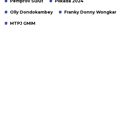
Pemprov Sulut
Pilkada 2024
Olly Dondokambey
Franky Donny Wongkar
MTPJ GMIM