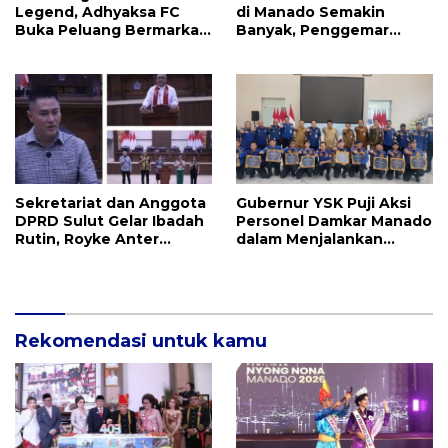
Legend, Adhyaksa FC
di Manado Semakin
Buka Peluang Bermarkas
Banyak, Penggemar
di Manado, CEO: Asal
Mayoritas Perempuan
Pemprov Sulut Serius!
Sekretariat dan Anggota
Gubernur YSK Puji Aksi
DPRD Sulut Gelar Ibadah
Personel Damkar Manado
Rutin, Royke Anter
dalam Menjalankan
Sampaikan Firman Tuhan
Tugas Pelayanan Publik
Menjadi Alarm dan
Pengingat
Rekomendasi untuk kamu