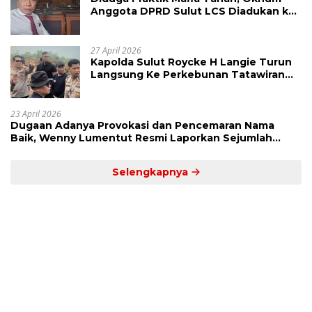
Anggota DPRD Sulut LCS Diadukan ke
BK dan MP
27 April 2026
Kapolda Sulut Roycke H Langie Turun
Langsung Ke Perkebunan Tatawiran
Tinjau Polemik Lahan 55 Hektare
23 April 2026
Dugaan Adanya Provokasi dan Pencemaran Nama
Baik, Wenny Lumentut Resmi Laporkan Sejumlah
Bakal Calon Hukum Tua Desa Koha
Selengkapnya