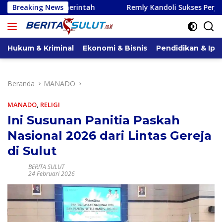
Langsung
intah
Breaking News
Remly Kandoli Sukses Perjuangkan Perbaikan Ja
ke
konten
Hukum & Kriminal
Ekonomi & Bisnis
Pendidikan & Ipt
Beranda
MANADO
MANADO
,
RELIGI
Ini Susunan Panitia Paskah
Nasional 2026 dari Lintas Gereja
di Sulut
BERITA SULUT
24 Februari 2026