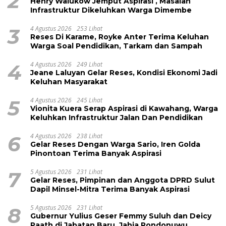
2
Henry Walukow Jemput Aspirasi , Masalah
Infrastruktur Dikeluhkan Warga Dimembe
3
4 Agustus 2026
253 Lihat
Reses Di Karame, Royke Anter Terima Keluhan
Warga Soal Pendidikan, Tarkam dan Sampah
4
4 Agustus 2026
249 Lihat
Jeane Laluyan Gelar Reses, Kondisi Ekonomi Jadi
Keluhan Masyarakat
5
4 Agustus 2026
245 Lihat
Vionita Kuera Serap Aspirasi di Kawahang, Warga
Keluhkan Infrastruktur Jalan Dan Pendidikan
6
4 Agustus 2026
238 Lihat
Gelar Reses Dengan Warga Sario, Iren Golda
Pinontoan Terima Banyak Aspirasi
7
5 Agustus 2026
231 Lihat
Gelar Reses, Pimpinan dan Anggota DPRD Sulut
Dapil Minsel-Mitra Terima Banyak Aspirasi
8
5 Agustus 2026
231 Lihat
Gubernur Yulius Geser Femmy Suluh dan Deicy
Paath di Jabatan Baru, Jahja Rondonuwu