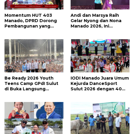
Momentum HUT 403
Andi dan Marsya Raih
Manado, DPRD Dorong
Gelar Nyong dan Nona
Pembangunan yang
Manado 2026, Ini
Semakin Maju, Inklusif,
Pemenang Selengkapnya
dan Berkelanjutan
Be Ready 2026 Youth
IODI Manado Juara Umum
Teens Camp GPdI Sulut
Kejurda DanceSport
di Buka Langsung
Sulut 2026 dengan 40
Wapres RI Gibran
Medali, Mercy Lateka:
Rakabuming Raka, Hillary
Iven Lebih Besar Sudah
Julia Tuwo Beri Apresiasi
Menanti
Tinggi