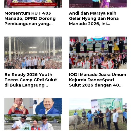
Momentum HUT 403
Andi dan Marsya Raih
Manado, DPRD Dorong
Gelar Nyong dan Nona
Pembangunan yang
Manado 2026, Ini
Semakin Maju, Inklusif,
Pemenang Selengkapnya
dan Berkelanjutan
Be Ready 2026 Youth
IODI Manado Juara Umum
Teens Camp GPdI Sulut
Kejurda DanceSport
di Buka Langsung
Sulut 2026 dengan 40
Wapres RI Gibran
Medali, Mercy Lateka:
Rakabuming Raka, Hillary
Iven Lebih Besar Sudah
Julia Tuwo Beri Apresiasi
Menanti
Tinggi