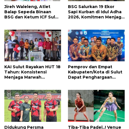
Jireh Waleleng, Atlet
BSG Salurkan 19 Ekor
Balap Sepeda Binaan
Sapi Kurban di Idul Adha
BSG dan Ketum ICF Sulut
2026, Komitmen Menjaga
Revino Pepah Raih 2
Tradisi Berbagi
Medali di Jabar
KAI Sulut Rayakan HUT 18
Pemprov dan Empat
Tahun: Konsistensi
Kabupaten/Kota di Sulut
Menjaga Marwah
Dapat Penghargaan
Advokat, Pejuang
Nasional Atas Prestasi Ini
Keadilan untuk Indonesia
Maju
Didukung Persma
Tiba-Tiba Padel..! Venue