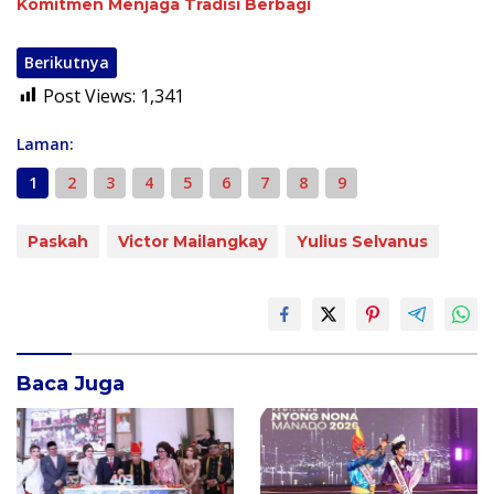
Komitmen Menjaga Tradisi Berbagi
Berikutnya
Post Views:
1,341
Laman:
1
2
3
4
5
6
7
8
9
Paskah
Victor Mailangkay
Yulius Selvanus
Baca Juga