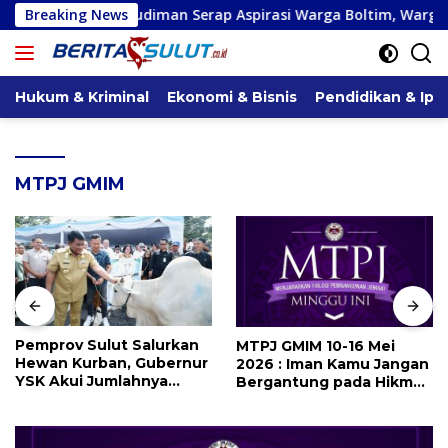
Langsung
udiman Serap Aspirasi Warga Boltim, Warga Harap Ada Dukung
Breaking News
ke
konten
Hukum & Kriminal
Ekonomi & Bisnis
Pendidikan & Ipt
MTPJ GMIM
Pemprov Sulut Salurkan
MTPJ GMIM 10-16 Mei
Hewan Kurban, Gubernur
2026 : Iman Kamu Jangan
YSK Akui Jumlahnya
Bergantung pada Hikmat
Disesuaikan Karena
Manusia, Tetapi pada
Kenaikan Harga dan
Kekuatan Allah
Kemampuan Anggaran