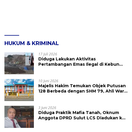
HUKUM & KRIMINAL
17 Juli 2026
Diduga Lakukan Aktivitas
Pertambangan Emas Ilegal di Kebun
Raya Megawati, Kepolisian Didesak
Tangkap Vinni Sondakh
10 Juni 2026
Majelis Hakim Temukan Objek Putusan
128 Berbeda dengan SHM 79, Ahli Waris
Ajukan Banding Atas Putusan PN
Tondano
3 Juni 2026
Diduga Praktik Mafia Tanah, Oknum
Anggota DPRD Sulut LCS Diadukan ke
BK dan MP