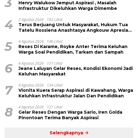
3
Henry Walukow Jemput Aspirasi , Masalah
Infrastruktur Dikeluhkan Warga Dimembe
4
3 Agustus 2026
192 Lihat
Terus Berjuang Untuk Masyarakat, Hukum Tua
Tatelu Rossiena Anashtasya Angkouw Apresiasi
Kinerja Anggota DPRD Henry Walukow
5
4 Agustus 2026
140 Lihat
Reses Di Karame, Royke Anter Terima Keluhan
Warga Soal Pendidikan, Tarkam dan Sampah
6
4 Agustus 2026
137 Lihat
Jeane Laluyan Gelar Reses, Kondisi Ekonomi Jadi
Keluhan Masyarakat
7
4 Agustus 2026
134 Lihat
Vionita Kuera Serap Aspirasi di Kawahang, Warga
Keluhkan Infrastruktur Jalan Dan Pendidikan
8
4 Agustus 2026
121 Lihat
Gelar Reses Dengan Warga Sario, Iren Golda
Pinontoan Terima Banyak Aspirasi
Selengkapnya