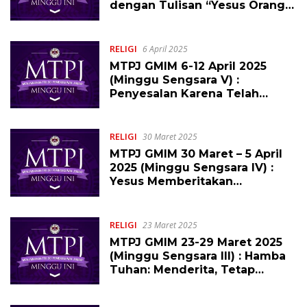
dengan Tulisan “Yesus Orang
Nazaret Raja Orang Yahudi”
RELIGI
6 April 2025
MTPJ GMIM 6-12 April 2025
(Minggu Sengsara V) :
Penyesalan Karena Telah
Menyerahkan Darah Orang
yang Tak Bersalah
RELIGI
30 Maret 2025
MTPJ GMIM 30 Maret – 5 April
2025 (Minggu Sengsara IV) :
Yesus Memberitakan
Kematian-Nya!
RELIGI
23 Maret 2025
MTPJ GMIM 23-29 Maret 2025
(Minggu Sengsara III) : Hamba
Tuhan: Menderita, Tetap
Melayani Allah