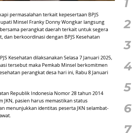
1
api permasalahan terkait kepesertaan BPJS
2
Bupati Minsel Franky Donny Wongkar langsung
bersama perangkat daerah terkait untuk segera
t, dan berkoordinasi dengan BPJS Kesehatan
3
JS Kesehatan dilaksanakan Selasa 7 Januari 2025,
4
inasi tersebut maka Pemkab Minsel berkomitmen
sehatan perangkat desa hari ini, Rabu 8 Januari
5
atan Republik Indonesia Nomor 28 tahun 2014
 JKN, pasien harus memastikan status
6
an menunjukkan identitas peserta JKN selambat-
awat.
7