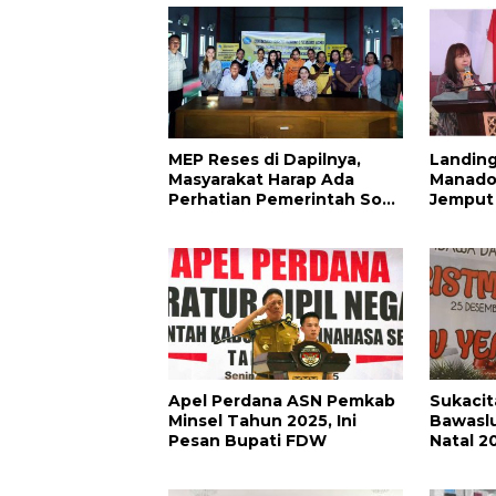
MEP Reses di Dapilnya,
Landing
Masyarakat Harap Ada
Manado
Perhatian Pemerintah Soal
Jemput
Captikus dan Nilam
Gerbang
Apel Perdana ASN Pemkab
Sukaci
Minsel Tahun 2025, Ini
Bawaslu
Pesan Bupati FDW
Natal 2
2025