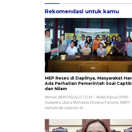
Rekomendasi untuk kamu
MEP Reses di Dapilnya, Masyarakat Har
Ada Perhatian Pemerintah Soal Captik
dan Nilam
Minsel, BERITASULUT.CO.ID – Wakil Ketua DPRD
Sulawesi Utara Michaela Elisiana Paruntu (MEP)
menyerap aspirasi di…