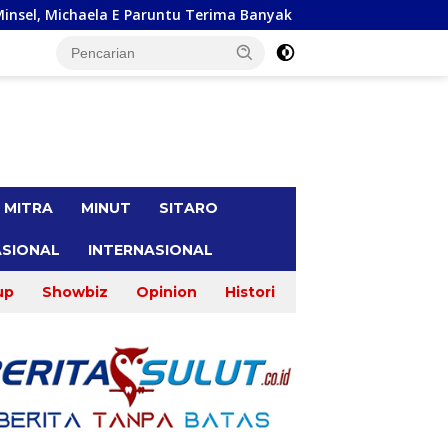
u Terima Banyak Keluhan Masyarakat
Gracia Yubelinda O
tutup
MITRA
MINUT
SITARO
SIONAL
INTERNASIONAL
up
Showbiz
Opinion
Histori