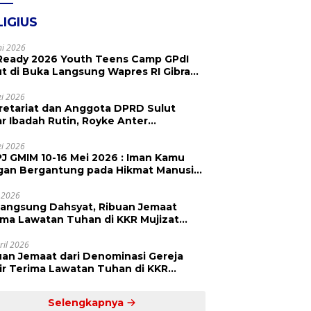
LIGIUS
ni 2026
Ready 2026 Youth Teens Camp GPdI
ut di Buka Langsung Wapres RI Gibran
abuming Raka, Hillary Julia Tuwo Beri
esiasi Tinggi
i 2026
retariat dan Anggota DPRD Sulut
ar Ibadah Rutin, Royke Anter
paikan Firman Tuhan Menjadi Alarm
 Pengingat
i 2026
J GMIM 10-16 Mei 2026 : Iman Kamu
gan Bergantung pada Hikmat Manusia,
api pada Kekuatan Allah
 2026
langsung Dahsyat, Ribuan Jemaat
a Lawatan Tuhan di KKR Mujizat
embuhan ‘Waktunya Sudah Dekat’
ril 2026
uan Jemaat dari Denominasi Gereja
r Terima Lawatan Tuhan di KKR
izat Kesembuhan Malam Ke 3
Selengkapnya