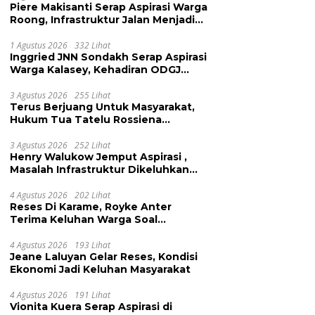
Piere Makisanti Serap Aspirasi Warga
Roong, Infrastruktur Jalan Menjadi
Keluhan
1 Agustus 2026
332 Lihat
Inggried JNN Sondakh Serap Aspirasi
Warga Kalasey, Kehadiran ODGJ
Dikeluhkan
3 Agustus 2026
255 Lihat
Terus Berjuang Untuk Masyarakat,
Hukum Tua Tatelu Rossiena
Anashtasya Angkouw Apresiasi
Kinerja Anggota DPRD Henry
3 Agustus 2026
252 Lihat
Henry Walukow Jemput Aspirasi ,
Walukow
Masalah Infrastruktur Dikeluhkan
Warga Dimembe
4 Agustus 2026
202 Lihat
Reses Di Karame, Royke Anter
Terima Keluhan Warga Soal
Pendidikan, Tarkam dan Sampah
4 Agustus 2026
193 Lihat
Jeane Laluyan Gelar Reses, Kondisi
Ekonomi Jadi Keluhan Masyarakat
4 Agustus 2026
191 Lihat
Vionita Kuera Serap Aspirasi di