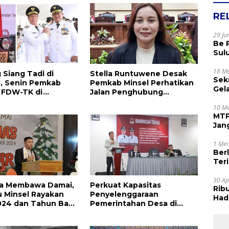
RE
29 Ju
Be 
Sul
Rak
Apr
18 Me
 Siang Tadi di
Stella Runtuwene Desak
Sek
, Senin Pemkab
Pemkab Minsel Perhatikan
Gel
 FDW-TK di
Jalan Penghubung
Sam
 Minsel
Kumelembuai dan Malola
dan
10 Me
MTP
Jan
Tet
1 Mei
Ber
Terim
Kes
30 Ap
ta Membawa Damai,
Perkuat Kapasitas
Rib
 Minsel Rayakan
Penyelenggaraan
Hadi
024 dan Tahun Baru
Pemerintahan Desa di
Muj
Minsel, Bupati FDW Buka
Bimtek Implementasi dan