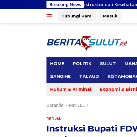
Langsung
a Bitung, Infrastruktur dan Kesehatan Serta Pendidikan Dikeluh
Breaking News
ke
konten
Hubungi Kami
Masuk
tutup
HOME
POLITIK
SULUT
MAN
SANGIHE
TALAUD
KOTAMOBA
Hukum & Kriminal
Ekonomi & Bisni
Beranda
MINSEL
MINSEL
Instruksi Bupati FD