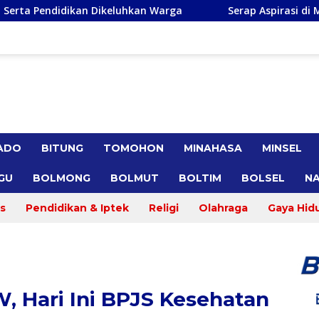
kan Warga
Serap Aspirasi di Minsel, Michaela E Parunt
ADO
BITUNG
TOMOHON
MINAHASA
MINSEL
GU
BOLMONG
BOLMUT
BOLTIM
BOLSEL
NA
s
Pendidikan & Iptek
Religi
Olahraga
Gaya Hid
W, Hari Ini BPJS Kesehatan