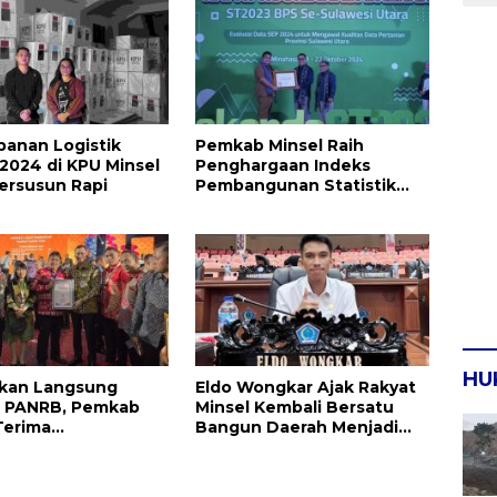
Kebijakan
anan Logistik
Pemkab Minsel Raih
 2024 di KPU Minsel
Penghargaan Indeks
ersusun Rapi
Pembangunan Statistik
Kategori Baik dari BPS
HU
hkan Langsung
Eldo Wongkar Ajak Rakyat
i PANRB, Pemkab
Minsel Kembali Bersatu
Terima
Bangun Daerah Menjadi
rgaan SAKIP Award
Lebih Baik