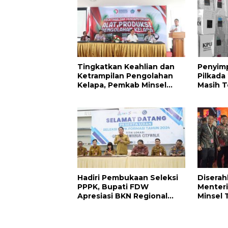
Tingkatkan Keahlian dan
Penyimp
Ketrampilan Pengolahan
Pilkada
Kelapa, Pemkab Minsel
Masih T
Gelar Pelatihan Sentra IKM
Tahap II
Hadiri Pembukaan Seleksi
Disera
PPPK, Bupati FDW
Menter
Apresiasi BKN Regional
Minsel 
Manado
Pengha