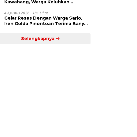
Kawahang, Warga Keluhkan
Infrastruktur Jalan Dan Pendidikan
4 Agustus 2026
181 Lihat
Gelar Reses Dengan Warga Sario,
Iren Golda Pinontoan Terima Banyak
Aspirasi
Selengkapnya