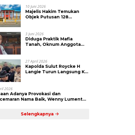
Kepolisian Didesak
Tangkap Vinni Sondakh
10 Juni 2026
Majelis Hakim Temukan
Objek Putusan 128
Berbeda dengan SHM 79,
Ahli Waris Ajukan Banding
Atas Putusan PN Tondano
3 Juni 2026
Diduga Praktik Mafia
Tanah, Oknum Anggota
DPRD Sulut LCS Diadukan
ke BK dan MP
27 April 2026
Kapolda Sulut Roycke H
Langie Turun Langsung Ke
Perkebunan Tatawiran
Tinjau Polemik Lahan 55
Hektare
ril 2026
aan Adanya Provokasi dan
cemaran Nama Baik, Wenny Lumentut
mi Laporkan Sejumlah Bakal Calon
um Tua Desa Koha
Selengkapnya