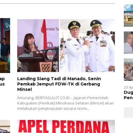
ap
Landing Siang Tadi di Manado, Senin
us
Pemkab Jemput FDW-TK di Gerbang
23 Ap
Minsel
Dug
Amurang, BERITASULUT.CO.ID – Jajaran Pemerintah
Pen
Kabupaten (Pemkab) Minahasa Selatan (Minsel) akan
Res
melakukan penjemputan secara resmi…
Huk