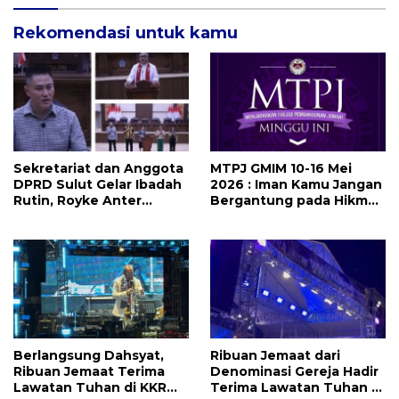
Rekomendasi untuk kamu
Sekretariat dan Anggota
MTPJ GMIM 10-16 Mei
DPRD Sulut Gelar Ibadah
2026 : Iman Kamu Jangan
Rutin, Royke Anter
Bergantung pada Hikmat
Sampaikan Firman Tuhan
Manusia, Tetapi pada
Menjadi Alarm dan
Kekuatan Allah
Pengingat
Berlangsung Dahsyat,
Ribuan Jemaat dari
Ribuan Jemaat Terima
Denominasi Gereja Hadir
Lawatan Tuhan di KKR
Terima Lawatan Tuhan di