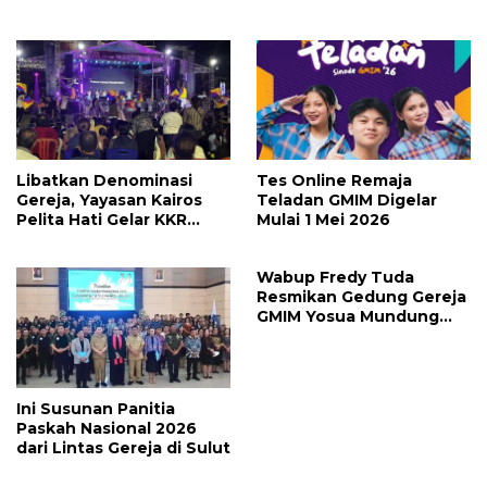
Mujizat Kesembuhan
KKR Mujizat Kesembuhan
‘Waktunya Sudah Dekat’
Malam Ke 3
Libatkan Denominasi
Tes Online Remaja
Gereja, Yayasan Kairos
Teladan GMIM Digelar
Pelita Hati Gelar KKR
Mulai 1 Mei 2026
Mujizat Kesembuhan
Wabup Fredy Tuda
Resmikan Gedung Gereja
GMIM Yosua Mundung
Satu
Ini Susunan Panitia
Paskah Nasional 2026
dari Lintas Gereja di Sulut