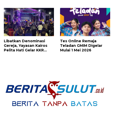
Mujizat Kesembuhan
KKR Mujizat Kesembuhan
‘Waktunya Sudah Dekat’
Malam Ke 3
Libatkan Denominasi
Tes Online Remaja
Gereja, Yayasan Kairos
Teladan GMIM Digelar
Pelita Hati Gelar KKR
Mulai 1 Mei 2026
Mujizat Kesembuhan