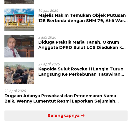
Tangkap Vinni Sondakh
10 Juni 2026
Majelis Hakim Temukan Objek Putusan
128 Berbeda dengan SHM 79, Ahli Waris
Ajukan Banding Atas Putusan PN
Tondano
3 Juni 2026
Diduga Praktik Mafia Tanah, Oknum
Anggota DPRD Sulut LCS Diadukan ke
BK dan MP
27 April 2026
Kapolda Sulut Roycke H Langie Turun
Langsung Ke Perkebunan Tatawiran
Tinjau Polemik Lahan 55 Hektare
23 April 2026
Dugaan Adanya Provokasi dan Pencemaran Nama
Baik, Wenny Lumentut Resmi Laporkan Sejumlah
Bakal Calon Hukum Tua Desa Koha
Selengkapnya