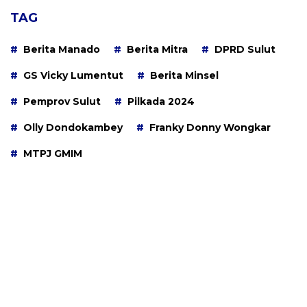
TAG
Berita Manado
Berita Mitra
DPRD Sulut
GS Vicky Lumentut
Berita Minsel
Pemprov Sulut
Pilkada 2024
Olly Dondokambey
Franky Donny Wongkar
MTPJ GMIM