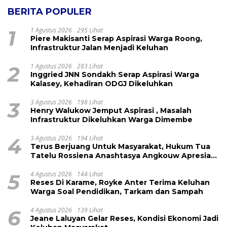
BERITA POPULER
1
1 Agustus 2026
295 Lihat
Piere Makisanti Serap Aspirasi Warga Roong,
Infrastruktur Jalan Menjadi Keluhan
2
1 Agustus 2026
283 Lihat
Inggried JNN Sondakh Serap Aspirasi Warga
Kalasey, Kehadiran ODGJ Dikeluhkan
3
3 Agustus 2026
198 Lihat
Henry Walukow Jemput Aspirasi , Masalah
Infrastruktur Dikeluhkan Warga Dimembe
4
3 Agustus 2026
194 Lihat
Terus Berjuang Untuk Masyarakat, Hukum Tua
Tatelu Rossiena Anashtasya Angkouw Apresiasi
Kinerja Anggota DPRD Henry Walukow
5
4 Agustus 2026
144 Lihat
Reses Di Karame, Royke Anter Terima Keluhan
Warga Soal Pendidikan, Tarkam dan Sampah
6
4 Agustus 2026
139 Lihat
Jeane Laluyan Gelar Reses, Kondisi Ekonomi Jadi