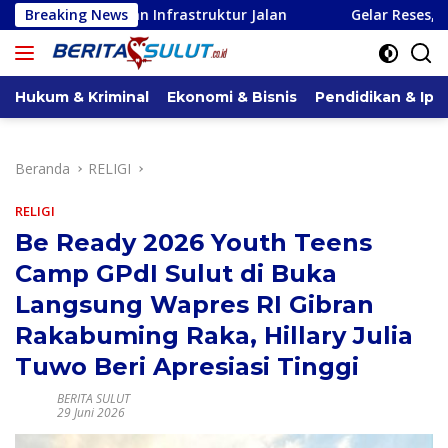
Langsung
Infrastruktur Jalan
Breaking News
Gelar Reses, Pimpinan dan Anggota
ke
konten
Hukum & Kriminal
Ekonomi & Bisnis
Pendidikan & Ipt
Beranda
RELIGI
RELIGI
Be Ready 2026 Youth Teens
Camp GPdI Sulut di Buka
Langsung Wapres RI Gibran
Rakabuming Raka, Hillary Julia
Tuwo Beri Apresiasi Tinggi
BERITA SULUT
29 Juni 2026