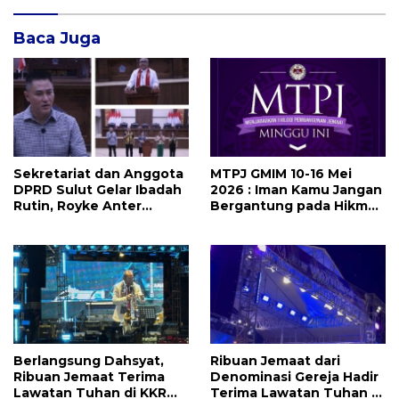
Baca Juga
Sekretariat dan Anggota
MTPJ GMIM 10-16 Mei
DPRD Sulut Gelar Ibadah
2026 : Iman Kamu Jangan
Rutin, Royke Anter
Bergantung pada Hikmat
Sampaikan Firman Tuhan
Manusia, Tetapi pada
Menjadi Alarm dan
Kekuatan Allah
Pengingat
Berlangsung Dahsyat,
Ribuan Jemaat dari
Ribuan Jemaat Terima
Denominasi Gereja Hadir
Lawatan Tuhan di KKR
Terima Lawatan Tuhan di