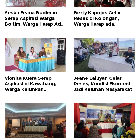
Seska Ervina Budiman
Berty Kapojos Gelar
Serap Aspirasi Warga
Reses di Kolongan,
Boltim, Warga Harap Ada
Warga Harap ada
Dukungan Pengurusan
Bantuan Penerangan
IPR
Jalan dan UMKM
Vionita Kuera Serap
Jeane Laluyan Gelar
Aspirasi di Kawahang,
Reses, Kondisi Ekonomi
Warga Keluhkan
Jadi Keluhan Masyarakat
Infrastruktur Jalan Dan
Pendidikan