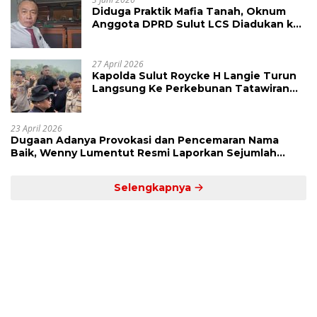
Diduga Praktik Mafia Tanah, Oknum
Anggota DPRD Sulut LCS Diadukan ke
BK dan MP
27 April 2026
Kapolda Sulut Roycke H Langie Turun
Langsung Ke Perkebunan Tatawiran
Tinjau Polemik Lahan 55 Hektare
23 April 2026
Dugaan Adanya Provokasi dan Pencemaran Nama
Baik, Wenny Lumentut Resmi Laporkan Sejumlah
Bakal Calon Hukum Tua Desa Koha
Selengkapnya