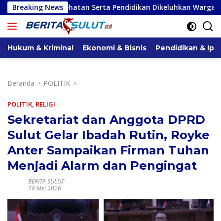
Langsung
ehatan Serta Pendidikan Dikeluhkan Warga
Breaking News
Serap Aspiras
ke
konten
Hukum & Kriminal
Ekonomi & Bisnis
Pendidikan & Ipt
Beranda
POLITIK
POLITIK
,
RELIGI
Sekretariat dan Anggota DPRD
Sulut Gelar Ibadah Rutin, Royke
Anter Sampaikan Firman Tuhan
Menjadi Alarm dan Pengingat
BERITA SULUT
18 Mei 2026