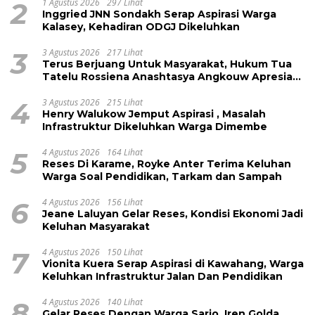
2
1 Agustus 2026
297 Lihat
Inggried JNN Sondakh Serap Aspirasi Warga
Kalasey, Kehadiran ODGJ Dikeluhkan
3
3 Agustus 2026
217 Lihat
Terus Berjuang Untuk Masyarakat, Hukum Tua
Tatelu Rossiena Anashtasya Angkouw Apresiasi
Kinerja Anggota DPRD Henry Walukow
4
3 Agustus 2026
215 Lihat
Henry Walukow Jemput Aspirasi , Masalah
Infrastruktur Dikeluhkan Warga Dimembe
5
4 Agustus 2026
164 Lihat
Reses Di Karame, Royke Anter Terima Keluhan
Warga Soal Pendidikan, Tarkam dan Sampah
6
4 Agustus 2026
156 Lihat
Jeane Laluyan Gelar Reses, Kondisi Ekonomi Jadi
Keluhan Masyarakat
7
4 Agustus 2026
150 Lihat
Vionita Kuera Serap Aspirasi di Kawahang, Warga
Keluhkan Infrastruktur Jalan Dan Pendidikan
8
4 Agustus 2026
140 Lihat
Gelar Reses Dengan Warga Sario, Iren Golda