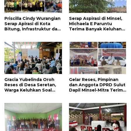
Priscilla Cindy Wurangian
Serap Aspirasi di Minsel,
Serap Apirasi di Kota
Michaela E Paruntu
Bitung, Infrastruktur dan
Terima Banyak Keluhan
Kesehatan Serta
Masyarakat
Pendidikan Dikeluhkan
Warga
Gracia Yubelinda Oroh
Gelar Reses, Pimpinan
Reses di Desa Seretan,
dan Anggota DPRD Sulut
Warga Keluhkan Soal
Dapil Minsel-Mitra Terima
Perbaikkan Infrastruktur
Banyak Aspirasi
Jalan