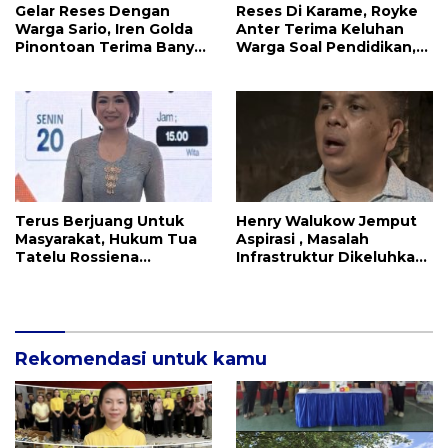
Gelar Reses Dengan
Reses Di Karame, Royke
Warga Sario, Iren Golda
Anter Terima Keluhan
Pinontoan Terima Banyak
Warga Soal Pendidikan,
Aspirasi
Tarkam dan Sampah
Terus Berjuang Untuk
Henry Walukow Jemput
Masyarakat, Hukum Tua
Aspirasi , Masalah
Tatelu Rossiena
Infrastruktur Dikeluhkan
Anashtasya Angkouw
Warga Dimembe
Apresiasi Kinerja
Anggota DPRD Henry
Walukow
Rekomendasi untuk kamu