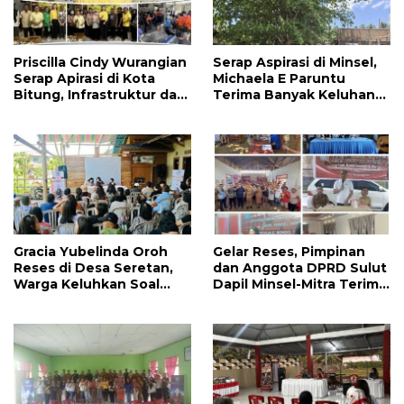
Priscilla Cindy Wurangian
Serap Aspirasi di Minsel,
Serap Apirasi di Kota
Michaela E Paruntu
Bitung, Infrastruktur dan
Terima Banyak Keluhan
Kesehatan Serta
Masyarakat
Pendidikan Dikeluhkan
Warga
Gracia Yubelinda Oroh
Gelar Reses, Pimpinan
Reses di Desa Seretan,
dan Anggota DPRD Sulut
Warga Keluhkan Soal
Dapil Minsel-Mitra Terima
Perbaikkan Infrastruktur
Banyak Aspirasi
Jalan