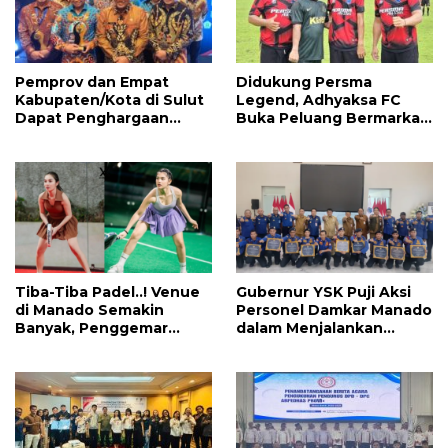
Pemprov dan Empat
Didukung Persma
Kabupaten/Kota di Sulut
Legend, Adhyaksa FC
Dapat Penghargaan
Buka Peluang Bermarkas
Nasional Atas Prestasi Ini
di Manado, CEO: Asal
Pemprov Sulut Serius!
Tiba-Tiba Padel..! Venue
Gubernur YSK Puji Aksi
di Manado Semakin
Personel Damkar Manado
Banyak, Penggemar
dalam Menjalankan
Mayoritas Perempuan
Tugas Pelayanan Publik