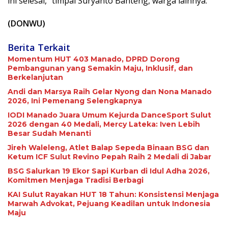
ini selesai,” timpal Suryanto Banteng, warga lainnya.
(DONWU)
Berita Terkait
Momentum HUT 403 Manado, DPRD Dorong
Pembangunan yang Semakin Maju, Inklusif, dan
Berkelanjutan
Andi dan Marsya Raih Gelar Nyong dan Nona Manado
2026, Ini Pemenang Selengkapnya
IODI Manado Juara Umum Kejurda DanceSport Sulut
2026 dengan 40 Medali, Mercy Lateka: Iven Lebih
Besar Sudah Menanti
Jireh Waleleng, Atlet Balap Sepeda Binaan BSG dan
Ketum ICF Sulut Revino Pepah Raih 2 Medali di Jabar
BSG Salurkan 19 Ekor Sapi Kurban di Idul Adha 2026,
Komitmen Menjaga Tradisi Berbagi
KAI Sulut Rayakan HUT 18 Tahun: Konsistensi Menjaga
Marwah Advokat, Pejuang Keadilan untuk Indonesia
Maju