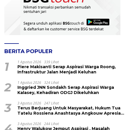
BERITA POPULER
1
1 Agustus 2026
339 Lihat
Piere Makisanti Serap Aspirasi Warga Roong,
Infrastruktur Jalan Menjadi Keluhan
2
1 Agustus 2026
324 Lihat
Inggried JNN Sondakh Serap Aspirasi Warga
Kalasey, Kehadiran ODGJ Dikeluhkan
3
3 Agustus 2026
247 Lihat
Terus Berjuang Untuk Masyarakat, Hukum Tua
Tatelu Rossiena Anashtasya Angkouw Apresiasi
Kinerja Anggota DPRD Henry Walukow
4
3 Agustus 2026
244 Lihat
Henry Walukow Jemput Aspirasi , Masalah