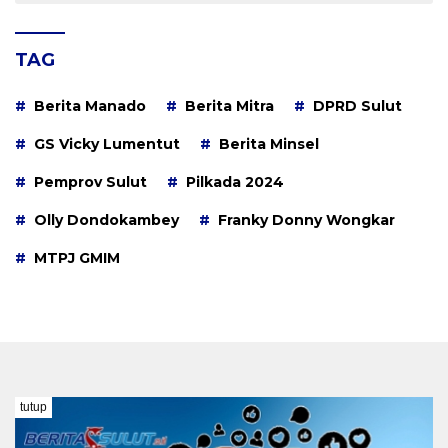
TAG
Berita Manado
Berita Mitra
DPRD Sulut
GS Vicky Lumentut
Berita Minsel
Pemprov Sulut
Pilkada 2024
Olly Dondokambey
Franky Donny Wongkar
MTPJ GMIM
tutup