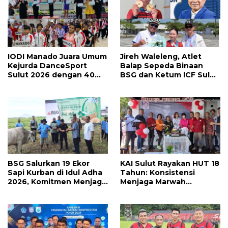
IODI Manado Juara Umum
Jireh Waleleng, Atlet
Kejurda DanceSport
Balap Sepeda Binaan
Sulut 2026 dengan 40
BSG dan Ketum ICF Sulut
Medali, Mercy Lateka:
Revino Pepah Raih 2
Iven Lebih Besar Sudah
Medali di Jabar
Menanti
BSG Salurkan 19 Ekor
KAI Sulut Rayakan HUT 18
Sapi Kurban di Idul Adha
Tahun: Konsistensi
2026, Komitmen Menjaga
Menjaga Marwah
Tradisi Berbagi
Advokat, Pejuang
Keadilan untuk Indonesia
Maju