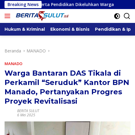
Langsung
n Serta Pendidikan Dikeluhkan Warga
Breaking News
Serap Aspirasi di 
ke
konten
Hukum & Kriminal
Ekonomi & Bisnis
Pendidikan & Ipt
Beranda
MANADO
MANADO
Warga Bantaran DAS Tikala di
Perkamil “Seruduk” Kantor BPN
Manado, Pertanyakan Progres
Proyek Revitalisasi
BERITA SULUT
6 Mei 2025