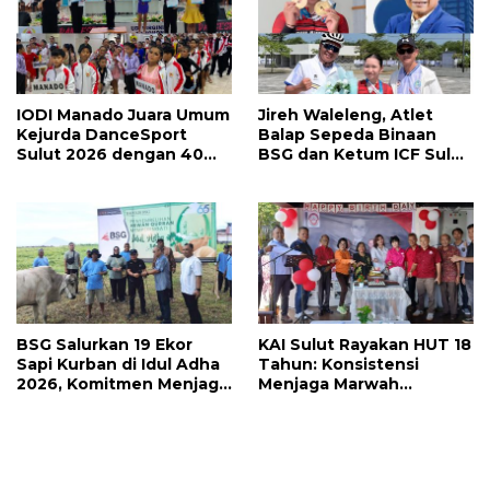
IODI Manado Juara Umum
Jireh Waleleng, Atlet
Kejurda DanceSport
Balap Sepeda Binaan
Sulut 2026 dengan 40
BSG dan Ketum ICF Sulut
Medali, Mercy Lateka:
Revino Pepah Raih 2
Iven Lebih Besar Sudah
Medali di Jabar
Menanti
BSG Salurkan 19 Ekor
KAI Sulut Rayakan HUT 18
Sapi Kurban di Idul Adha
Tahun: Konsistensi
2026, Komitmen Menjaga
Menjaga Marwah
Tradisi Berbagi
Advokat, Pejuang
Keadilan untuk Indonesia
Maju