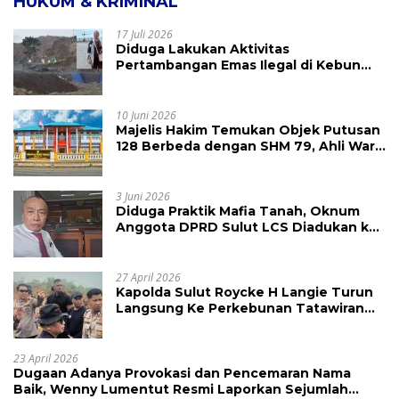
HUKUM & KRIMINAL
17 Juli 2026
Diduga Lakukan Aktivitas
Pertambangan Emas Ilegal di Kebun
Raya Megawati, Kepolisian Didesak
Tangkap Vinni Sondakh
10 Juni 2026
Majelis Hakim Temukan Objek Putusan
128 Berbeda dengan SHM 79, Ahli Waris
Ajukan Banding Atas Putusan PN
Tondano
3 Juni 2026
Diduga Praktik Mafia Tanah, Oknum
Anggota DPRD Sulut LCS Diadukan ke
BK dan MP
27 April 2026
Kapolda Sulut Roycke H Langie Turun
Langsung Ke Perkebunan Tatawiran
Tinjau Polemik Lahan 55 Hektare
23 April 2026
Dugaan Adanya Provokasi dan Pencemaran Nama
Baik, Wenny Lumentut Resmi Laporkan Sejumlah