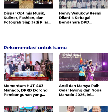
Dispar Optimis Musik,
Henry Walukow Resmi
Kuliner, Fashion, dan
Dilantik Sebagai
Fotografi Siap Jadi Pilar
Bendahara DPD
Utama Menggerakkan
ABPEDNAS Sulut
Roda Ekraf di Manado
Rekomendasi untuk kamu
Momentum HUT 403
Andi dan Marsya Raih
Manado, DPRD Dorong
Gelar Nyong dan Nona
Pembangunan yang
Manado 2026, Ini
Semakin Maju, Inklusif,
Pemenang Selengkapnya
dan Berkelanjutan