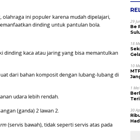
RE
olahraga ini populer karena mudah dipelajari,
29 Ju
emanfaatkan dinding untuk pantulan bola.
Be 
Sul
Rak
Apr
18 Me
Sek
liki dinding kaca atau jaring yang bisa memantulkan
Gel
Sam
dan
10 Me
MTP
rbuat dari bahan komposit dengan lubang-lubang di
Jan
Tet
1 Mei
Ber
kanan udara lebih rendah.
Terim
Kes
angan (ganda) 2 lawan 2.
30 Ap
Rib
Hadi
arm
(servis bawah), tidak seperti servis atas pada
Muj