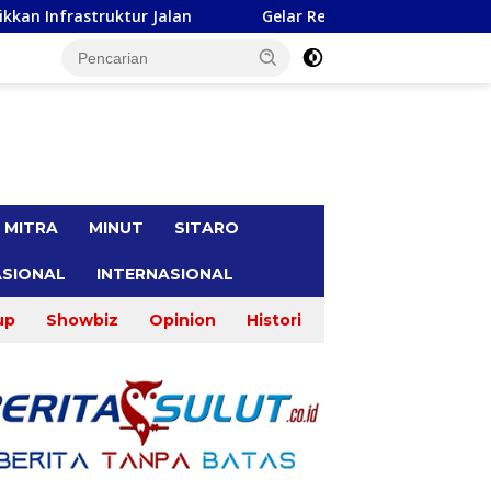
Gelar Reses, Pimpinan dan Anggota DPRD Sulut Dapil M
tutup
MITRA
MINUT
SITARO
SIONAL
INTERNASIONAL
up
Showbiz
Opinion
Histori