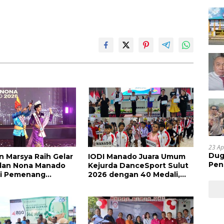
23 Ap
Dug
n Marsya Raih Gelar
IODI Manado Juara Umum
Pen
dan Nona Manado
Kejurda DanceSport Sulut
Res
ni Pemenang
2026 dengan 40 Medali,
Huk
kapnya
Mercy Lateka: Iven Lebih
Besar Sudah Menanti