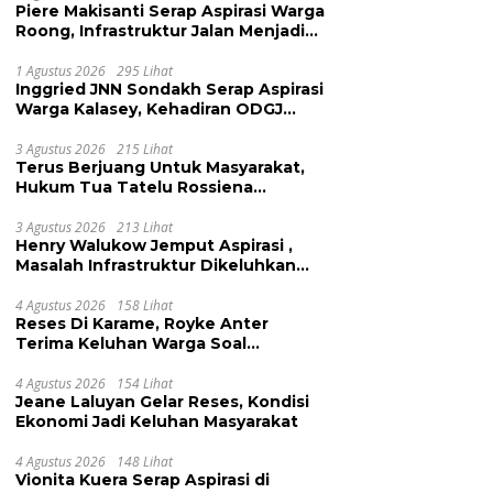
Piere Makisanti Serap Aspirasi Warga
Roong, Infrastruktur Jalan Menjadi
Keluhan
1 Agustus 2026
295 Lihat
Inggried JNN Sondakh Serap Aspirasi
Warga Kalasey, Kehadiran ODGJ
Dikeluhkan
3 Agustus 2026
215 Lihat
Terus Berjuang Untuk Masyarakat,
Hukum Tua Tatelu Rossiena
Anashtasya Angkouw Apresiasi
Kinerja Anggota DPRD Henry
3 Agustus 2026
213 Lihat
Henry Walukow Jemput Aspirasi ,
Walukow
Masalah Infrastruktur Dikeluhkan
Warga Dimembe
4 Agustus 2026
158 Lihat
Reses Di Karame, Royke Anter
Terima Keluhan Warga Soal
Pendidikan, Tarkam dan Sampah
4 Agustus 2026
154 Lihat
Jeane Laluyan Gelar Reses, Kondisi
Ekonomi Jadi Keluhan Masyarakat
4 Agustus 2026
148 Lihat
Vionita Kuera Serap Aspirasi di