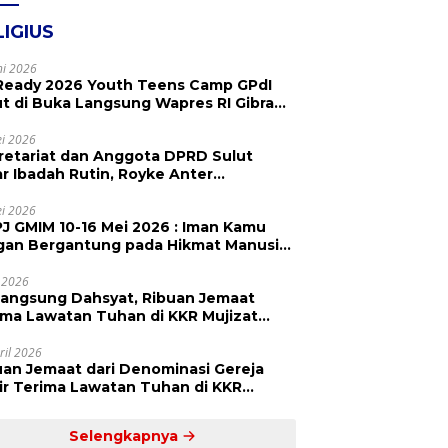
LIGIUS
ni 2026
Ready 2026 Youth Teens Camp GPdI
ut di Buka Langsung Wapres RI Gibran
abuming Raka, Hillary Julia Tuwo Beri
esiasi Tinggi
i 2026
retariat dan Anggota DPRD Sulut
ar Ibadah Rutin, Royke Anter
paikan Firman Tuhan Menjadi Alarm
 Pengingat
i 2026
J GMIM 10-16 Mei 2026 : Iman Kamu
gan Bergantung pada Hikmat Manusia,
api pada Kekuatan Allah
 2026
langsung Dahsyat, Ribuan Jemaat
a Lawatan Tuhan di KKR Mujizat
embuhan ‘Waktunya Sudah Dekat’
ril 2026
uan Jemaat dari Denominasi Gereja
r Terima Lawatan Tuhan di KKR
izat Kesembuhan Malam Ke 3
Selengkapnya