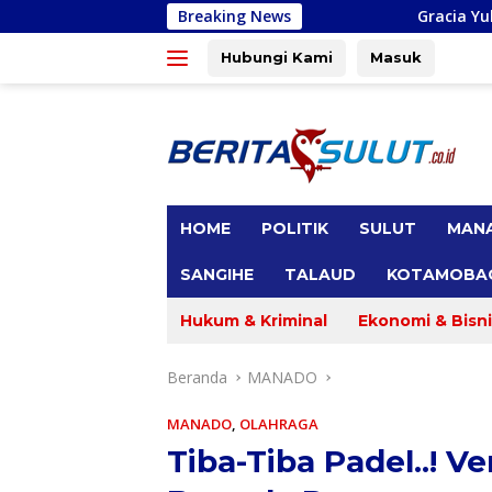
Langsung
Breaking News
Gracia Yubelinda Oroh Reses di Des
ke
konten
Hubungi Kami
Masuk
tutup
HOME
POLITIK
SULUT
MAN
SANGIHE
TALAUD
KOTAMOBA
Hukum & Kriminal
Ekonomi & Bisni
Beranda
MANADO
MANADO
,
OLAHRAGA
Tiba-Tiba Padel..! 