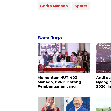
Berita Manado
Sports
Baca Juga
Momentum HUT 403
Andi da
Manado, DPRD Dorong
Nyong 
Pembangunan yang
2026, I
Semakin Maju, Inklusif, dan
Seleng
Berkelanjutan