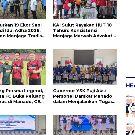
urkan 19 Ekor Sapi
KAI Sulut Rayakan HUT 18
di Idul Adha 2026,
Tahun: Konsistensi
n Menjaga Tradisi
Menjaga Marwah Advokat,
Pejuang Keadilan untuk
Indonesia Maju
HE
ng Persma Legend,
Gubernur YSK Puji Aksi
sa FC Buka Peluang
Personel Damkar Manado
as di Manado, CEO:
dalam Menjalankan Tugas
mprov Sulut Serius!
Pelayanan Publik