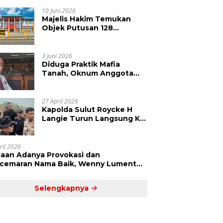
Kepolisian Didesak
Tangkap Vinni Sondakh
10 Juni 2026
Majelis Hakim Temukan
Objek Putusan 128
Berbeda dengan SHM 79,
Ahli Waris Ajukan Banding
Atas Putusan PN Tondano
3 Juni 2026
Diduga Praktik Mafia
Tanah, Oknum Anggota
DPRD Sulut LCS Diadukan
ke BK dan MP
27 April 2026
Kapolda Sulut Roycke H
Langie Turun Langsung Ke
Perkebunan Tatawiran
Tinjau Polemik Lahan 55
Hektare
ril 2026
aan Adanya Provokasi dan
cemaran Nama Baik, Wenny Lumentut
mi Laporkan Sejumlah Bakal Calon
um Tua Desa Koha
Selengkapnya