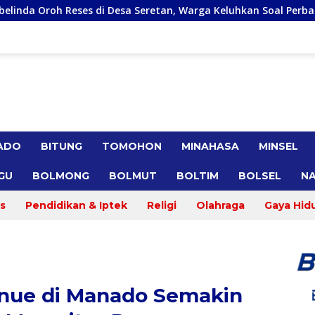
a Seretan, Warga Keluhkan Soal Perbaikkan Infrastruktur Jalan
ADO
BITUNG
TOMOHON
MINAHASA
MINSEL
GU
BOLMONG
BOLMUT
BOLTIM
BOLSEL
NA
s
Pendidikan & Iptek
Religi
Olahraga
Gaya Hid
Venue di Manado Semakin