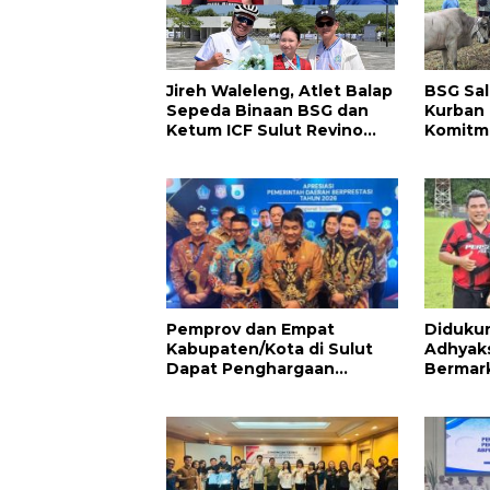
Jireh Waleleng, Atlet Balap
BSG Sal
Sepeda Binaan BSG dan
Kurban 
Ketum ICF Sulut Revino
Komitme
Pepah Raih 2 Medali di
Berbagi
Jabar
Pemprov dan Empat
Diduku
Kabupaten/Kota di Sulut
Adhyak
Dapat Penghargaan
Bermark
Nasional Atas Prestasi Ini
Asal Pe