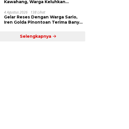
Kawahang, Warga Keluhkan
Infrastruktur Jalan Dan Pendidikan
4 Agustus 2026
138 Lihat
Gelar Reses Dengan Warga Sario,
Iren Golda Pinontoan Terima Banyak
Aspirasi
Selengkapnya