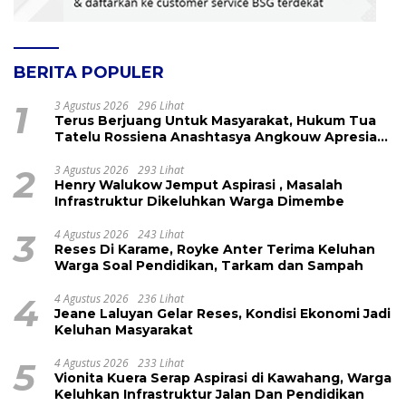
BERITA POPULER
1
3 Agustus 2026
296 Lihat
Terus Berjuang Untuk Masyarakat, Hukum Tua
Tatelu Rossiena Anashtasya Angkouw Apresiasi
Kinerja Anggota DPRD Henry Walukow
2
3 Agustus 2026
293 Lihat
Henry Walukow Jemput Aspirasi , Masalah
Infrastruktur Dikeluhkan Warga Dimembe
3
4 Agustus 2026
243 Lihat
Reses Di Karame, Royke Anter Terima Keluhan
Warga Soal Pendidikan, Tarkam dan Sampah
4
4 Agustus 2026
236 Lihat
Jeane Laluyan Gelar Reses, Kondisi Ekonomi Jadi
Keluhan Masyarakat
5
4 Agustus 2026
233 Lihat
Vionita Kuera Serap Aspirasi di Kawahang, Warga
Keluhkan Infrastruktur Jalan Dan Pendidikan