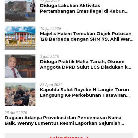
17 Juli 2026
Diduga Lakukan Aktivitas
Pertambangan Emas Ilegal di Kebun
Raya Megawati, Kepolisian Didesak
Tangkap Vinni Sondakh
10 Juni 2026
Majelis Hakim Temukan Objek Putusan
128 Berbeda dengan SHM 79, Ahli Waris
Ajukan Banding Atas Putusan PN
Tondano
3 Juni 2026
Diduga Praktik Mafia Tanah, Oknum
Anggota DPRD Sulut LCS Diadukan ke
BK dan MP
27 April 2026
Kapolda Sulut Roycke H Langie Turun
Langsung Ke Perkebunan Tatawiran
Tinjau Polemik Lahan 55 Hektare
23 April 2026
Dugaan Adanya Provokasi dan Pencemaran Nama
Baik, Wenny Lumentut Resmi Laporkan Sejumlah
Bakal Calon Hukum Tua Desa Koha