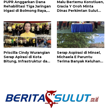
PUPR Anggarkan Dana
Malu Bertemu Konstiuen,
Rehabilitasi Tiga Jaringan
Gracia Y Oroh Minta
Irigasi di Bolmong Raya,
Dinas Perkimtan Sulut
Haslinda Rotinsulu Siap
Prioritaskan
Kawal
Pembangunan Akses
Jalan di Tandengan I
Priscilla Cindy Wurangian
Serap Aspirasi di Minsel,
Serap Apirasi di Kota
Michaela E Paruntu
Bitung, Infrastruktur dan
Terima Banyak Keluhan
Kesehatan Serta
Masyarakat
Pendidikan Dikeluhkan
Warga