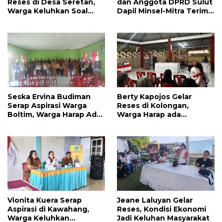
Reses di Desa Seretan,
dan Anggota DPRD Sulut
Warga Keluhkan Soal
Dapil Minsel-Mitra Terima
Perbaikkan Infrastruktur
Banyak Aspirasi
Jalan
Seska Ervina Budiman
Berty Kapojos Gelar
Serap Aspirasi Warga
Reses di Kolongan,
Boltim, Warga Harap Ada
Warga Harap ada
Dukungan Pengurusan
Bantuan Penerangan
IPR
Jalan dan UMKM
Vionita Kuera Serap
Jeane Laluyan Gelar
Aspirasi di Kawahang,
Reses, Kondisi Ekonomi
Warga Keluhkan
Jadi Keluhan Masyarakat