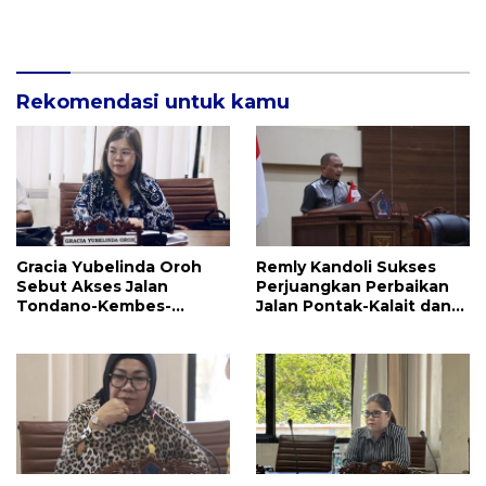
Infrastruktur Jalan Dan
Pendidikan
Rekomendasi untuk kamu
Gracia Yubelinda Oroh
Remly Kandoli Sukses
Sebut Akses Jalan
Perjuangkan Perbaikan
Tondano-Kembes-
Jalan Pontak-Kalait dan
Manado Perlu Perhatian
Amurang-Ratahan
Pemerintah