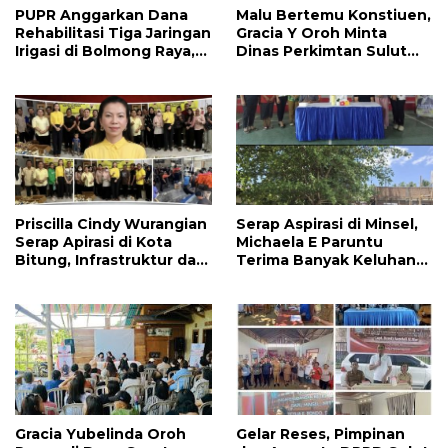
PUPR Anggarkan Dana
Malu Bertemu Konstiuen,
Rehabilitasi Tiga Jaringan
Gracia Y Oroh Minta
Irigasi di Bolmong Raya,
Dinas Perkimtan Sulut
Haslinda Rotinsulu Siap
Prioritaskan
Kawal
Pembangunan Akses
Jalan di Tandengan I
Priscilla Cindy Wurangian
Serap Aspirasi di Minsel,
Serap Apirasi di Kota
Michaela E Paruntu
Bitung, Infrastruktur dan
Terima Banyak Keluhan
Kesehatan Serta
Masyarakat
Pendidikan Dikeluhkan
Warga
Gracia Yubelinda Oroh
Gelar Reses, Pimpinan