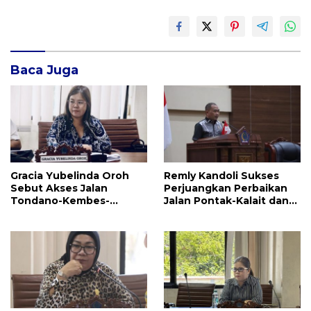
Baca Juga
Gracia Yubelinda Oroh
Remly Kandoli Sukses
Sebut Akses Jalan
Perjuangkan Perbaikan
Tondano-Kembes-
Jalan Pontak-Kalait dan
Manado Perlu Perhatian
Amurang-Ratahan
Pemerintah