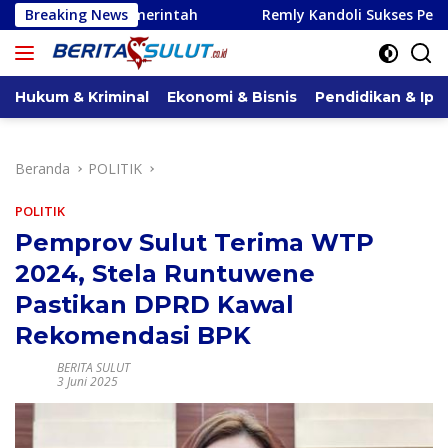
Langsung
erintah
Breaking News
Remly Kandoli Sukses Perjuangkan Perbaikan 
ke
konten
Hukum & Kriminal
Ekonomi & Bisnis
Pendidikan & Ipt
Beranda
POLITIK
POLITIK
Pemprov Sulut Terima WTP
2024, Stela Runtuwene
Pastikan DPRD Kawal
Rekomendasi BPK
BERITA SULUT
3 Juni 2025