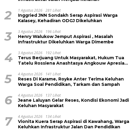
2
1 Agustus 2026
281 Lihat
Inggried JNN Sondakh Serap Aspirasi Warga
Kalasey, Kehadiran ODGJ Dikeluhkan
3
3 Agustus 2026
196 Lihat
Henry Walukow Jemput Aspirasi , Masalah
Infrastruktur Dikeluhkan Warga Dimembe
4
3 Agustus 2026
192 Lihat
Terus Berjuang Untuk Masyarakat, Hukum Tua
Tatelu Rossiena Anashtasya Angkouw Apresiasi
Kinerja Anggota DPRD Henry Walukow
5
4 Agustus 2026
141 Lihat
Reses Di Karame, Royke Anter Terima Keluhan
Warga Soal Pendidikan, Tarkam dan Sampah
6
4 Agustus 2026
137 Lihat
Jeane Laluyan Gelar Reses, Kondisi Ekonomi Jadi
Keluhan Masyarakat
7
4 Agustus 2026
134 Lihat
Vionita Kuera Serap Aspirasi di Kawahang, Warga
Keluhkan Infrastruktur Jalan Dan Pendidikan