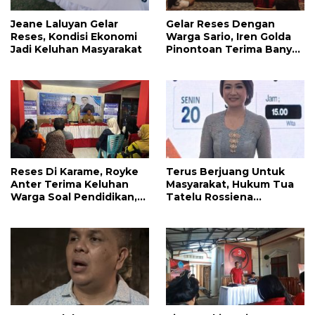
Jeane Laluyan Gelar
Gelar Reses Dengan
Reses, Kondisi Ekonomi
Warga Sario, Iren Golda
Jadi Keluhan Masyarakat
Pinontoan Terima Banyak
Aspirasi
Reses Di Karame, Royke
Terus Berjuang Untuk
Anter Terima Keluhan
Masyarakat, Hukum Tua
Warga Soal Pendidikan,
Tatelu Rossiena
Tarkam dan Sampah
Anashtasya Angkouw
Apresiasi Kinerja
Anggota DPRD Henry
Walukow