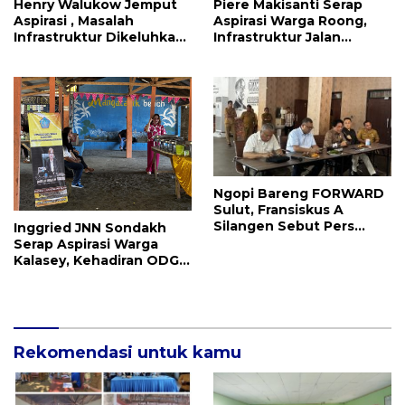
Henry Walukow Jemput
Piere Makisanti Serap
Aspirasi , Masalah
Aspirasi Warga Roong,
Infrastruktur Dikeluhkan
Infrastruktur Jalan
Warga Dimembe
Menjadi Keluhan
Ngopi Bareng FORWARD
Sulut, Fransiskus A
Silangen Sebut Pers
Inggried JNN Sondakh
Memiliki Peran Penting
Serap Aspirasi Warga
Dan Fungsi Kontrol Sosial
Kalasey, Kehadiran ODGJ
Dikeluhkan
Rekomendasi untuk kamu