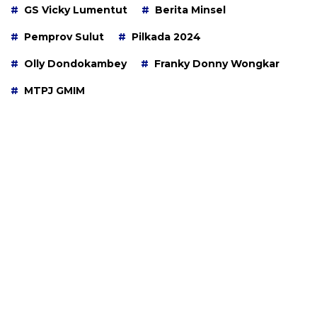
GS Vicky Lumentut
Berita Minsel
Pemprov Sulut
Pilkada 2024
Olly Dondokambey
Franky Donny Wongkar
MTPJ GMIM