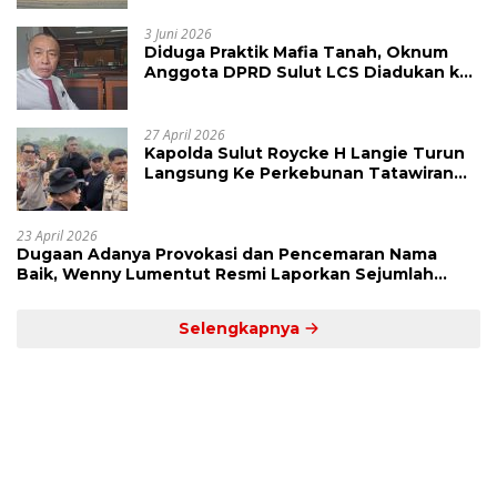
Tondano
3 Juni 2026
Diduga Praktik Mafia Tanah, Oknum
Anggota DPRD Sulut LCS Diadukan ke
BK dan MP
27 April 2026
Kapolda Sulut Roycke H Langie Turun
Langsung Ke Perkebunan Tatawiran
Tinjau Polemik Lahan 55 Hektare
23 April 2026
Dugaan Adanya Provokasi dan Pencemaran Nama
Baik, Wenny Lumentut Resmi Laporkan Sejumlah
Bakal Calon Hukum Tua Desa Koha
Selengkapnya