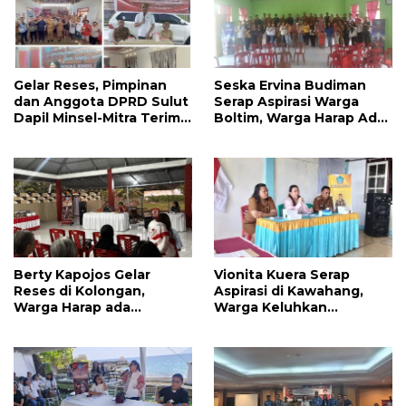
Gelar Reses, Pimpinan
Seska Ervina Budiman
dan Anggota DPRD Sulut
Serap Aspirasi Warga
Dapil Minsel-Mitra Terima
Boltim, Warga Harap Ada
Banyak Aspirasi
Dukungan Pengurusan
IPR
Berty Kapojos Gelar
Vionita Kuera Serap
Reses di Kolongan,
Aspirasi di Kawahang,
Warga Harap ada
Warga Keluhkan
Bantuan Penerangan
Infrastruktur Jalan Dan
Jalan dan UMKM
Pendidikan