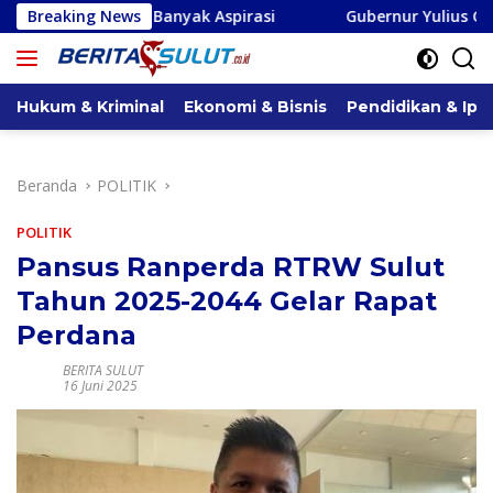
Langsung
 Banyak Aspirasi
Breaking News
Gubernur Yulius Geser Femmy Suluh da
ke
konten
Hukum & Kriminal
Ekonomi & Bisnis
Pendidikan & Ipt
Beranda
POLITIK
POLITIK
Pansus Ranperda RTRW Sulut
Tahun 2025-2044 Gelar Rapat
Perdana
BERITA SULUT
16 Juni 2025