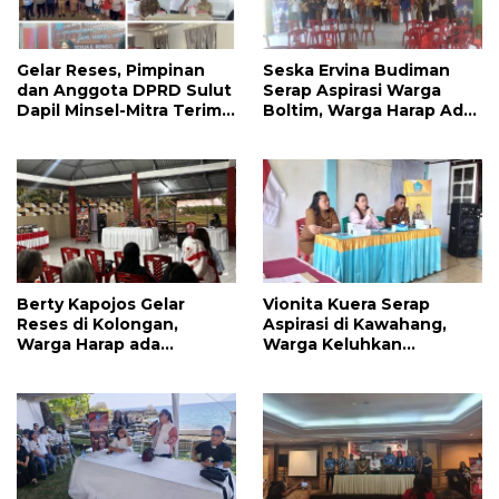
Gelar Reses, Pimpinan
Seska Ervina Budiman
dan Anggota DPRD Sulut
Serap Aspirasi Warga
Dapil Minsel-Mitra Terima
Boltim, Warga Harap Ada
Banyak Aspirasi
Dukungan Pengurusan
IPR
Berty Kapojos Gelar
Vionita Kuera Serap
Reses di Kolongan,
Aspirasi di Kawahang,
Warga Harap ada
Warga Keluhkan
Bantuan Penerangan
Infrastruktur Jalan Dan
Jalan dan UMKM
Pendidikan