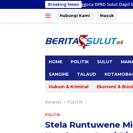
Langsung
inan dan Anggota DPRD Sulut Dapil Minsel-Mitra Terima Banyak
Breaking News
ke
konten
Hubungi Kami
Masuk
tutup
HOME
POLITIK
SULUT
MAN
SANGIHE
TALAUD
KOTAMOBA
Hukum & Kriminal
Ekonomi & Bisni
Beranda
POLITIK
POLITIK
Stela Runtuwene Mi