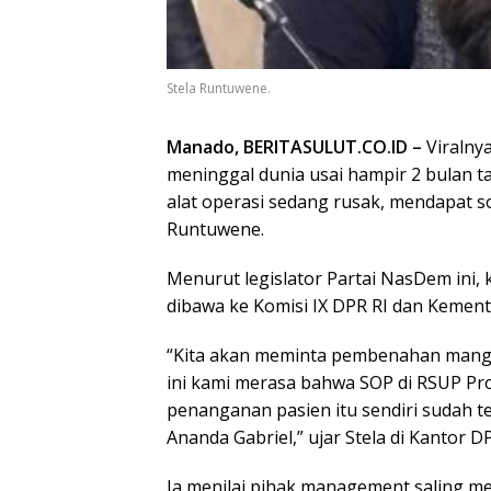
Stela Runtuwene.
Manado, BERITASULUT.CO.ID –
Viralny
meninggal dunia usai hampir 2 bulan t
alat operasi sedang rusak, mendapat s
Runtuwene.
Menurut legislator Partai NasDem ini, 
dibawa ke Komisi IX DPR RI dan Kement
“Kita akan meminta pembenahan mange
ini kami merasa bahwa SOP di RSUP Prof
penanganan pasien itu sendiri sudah te
Ananda Gabriel,” ujar Stela di Kantor D
Ia menilai pihak management saling m