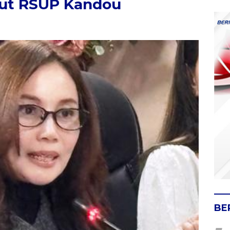
rut RSUP Kandou
BE