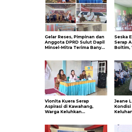
Gelar Reses, Pimpinan dan
Seska E
Anggota DPRD Sulut Dapil
Serap A
Minsel-Mitra Terima Banyak
Boltim,
Aspirasi
Dukung
Vionita Kuera Serap
Jeane L
Aspirasi di Kawahang,
Kondisi
Warga Keluhkan
Keluhan
Infrastruktur Jalan Dan
Pendidikan