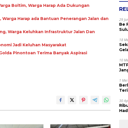
 Warga Boltim, Warga Harap Ada Dukungan
RE
, Warga Harap ada Bantuan Penerangan Jalan dan
29 Ju
Be 
Sul
ang, Warga Keluhkan Infrastruktur Jalan Dan
Rak
Apr
18 Me
Sek
onomi Jadi Keluhan Masyarakat
Gel
 Golda Pinontoan Terima Banyak Aspirasi
Sam
dan
10 Me
MTP
Jan
Tet
1 Mei
Ber
Terim
Kes
30 Ap
Rib
Hadi
Muj