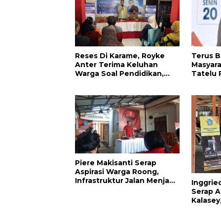
Reses Di Karame, Royke
Terus B
Anter Terima Keluhan
Masyar
Warga Soal Pendidikan,
Tatelu 
Tarkam dan Sampah
Anasht
Apresiasi K
DPRD H
Piere Makisanti Serap
Aspirasi Warga Roong,
Infrastruktur Jalan Menjadi
Inggrie
Keluhan
Serap A
Kalasey
Dikelu