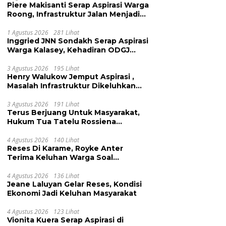
Piere Makisanti Serap Aspirasi Warga
Roong, Infrastruktur Jalan Menjadi
Keluhan
1 Agustus 2026
281 Lihat
Inggried JNN Sondakh Serap Aspirasi
Warga Kalasey, Kehadiran ODGJ
Dikeluhkan
3 Agustus 2026
195 Lihat
Henry Walukow Jemput Aspirasi ,
Masalah Infrastruktur Dikeluhkan
Warga Dimembe
3 Agustus 2026
191 Lihat
Terus Berjuang Untuk Masyarakat,
Hukum Tua Tatelu Rossiena
Anashtasya Angkouw Apresiasi
Kinerja Anggota DPRD Henry
4 Agustus 2026
140 Lihat
Reses Di Karame, Royke Anter
Walukow
Terima Keluhan Warga Soal
Pendidikan, Tarkam dan Sampah
4 Agustus 2026
136 Lihat
Jeane Laluyan Gelar Reses, Kondisi
Ekonomi Jadi Keluhan Masyarakat
4 Agustus 2026
123 Lihat
Vionita Kuera Serap Aspirasi di