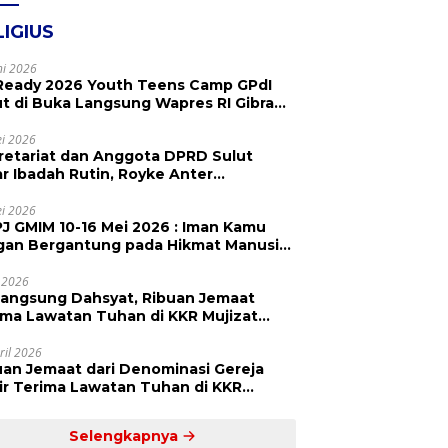
LIGIUS
ni 2026
Ready 2026 Youth Teens Camp GPdI
ut di Buka Langsung Wapres RI Gibran
abuming Raka, Hillary Julia Tuwo Beri
esiasi Tinggi
i 2026
retariat dan Anggota DPRD Sulut
ar Ibadah Rutin, Royke Anter
paikan Firman Tuhan Menjadi Alarm
 Pengingat
i 2026
J GMIM 10-16 Mei 2026 : Iman Kamu
gan Bergantung pada Hikmat Manusia,
api pada Kekuatan Allah
 2026
langsung Dahsyat, Ribuan Jemaat
a Lawatan Tuhan di KKR Mujizat
embuhan ‘Waktunya Sudah Dekat’
ril 2026
uan Jemaat dari Denominasi Gereja
r Terima Lawatan Tuhan di KKR
izat Kesembuhan Malam Ke 3
Selengkapnya