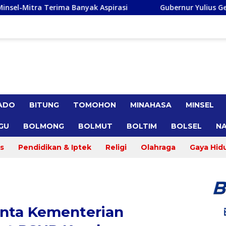
 Aspirasi
Gubernur Yulius Geser Femmy Suluh dan Deicy
ADO
BITUNG
TOMOHON
MINAHASA
MINSEL
GU
BOLMONG
BOLMUT
BOLTIM
BOLSEL
NA
s
Pendidikan & Iptek
Religi
Olahraga
Gaya Hid
nta Kementerian