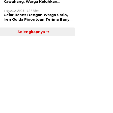
Kawahang, Warga Keluhkan
Infrastruktur Jalan Dan Pendidikan
4 Agustus 2026
121 Lihat
Gelar Reses Dengan Warga Sario,
Iren Golda Pinontoan Terima Banyak
Aspirasi
Selengkapnya