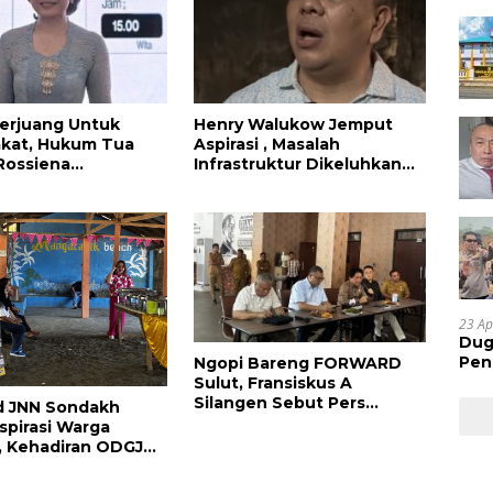
erjuang Untuk
Henry Walukow Jemput
akat, Hukum Tua
Aspirasi , Masalah
Rossiena
Infrastruktur Dikeluhkan
asya Angkouw
Warga Dimembe
inerja Anggota
enry Walukow
23 Ap
Dug
Pen
Ngopi Bareng FORWARD
Res
Sulut, Fransiskus A
Huk
Silangen Sebut Pers
d JNN Sondakh
Memiliki Peran Penting Dan
spirasi Warga
Fungsi Kontrol Sosial
, Kehadiran ODGJ
hkan