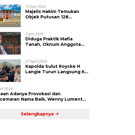
Kepolisian Didesak
Tangkap Vinni Sondakh
10 Juni 2026
Majelis Hakim Temukan
Objek Putusan 128
Berbeda dengan SHM 79,
Ahli Waris Ajukan Banding
Atas Putusan PN Tondano
3 Juni 2026
Diduga Praktik Mafia
Tanah, Oknum Anggota
DPRD Sulut LCS Diadukan
ke BK dan MP
27 April 2026
Kapolda Sulut Roycke H
Langie Turun Langsung Ke
Perkebunan Tatawiran
Tinjau Polemik Lahan 55
Hektare
ril 2026
aan Adanya Provokasi dan
cemaran Nama Baik, Wenny Lumentut
mi Laporkan Sejumlah Bakal Calon
um Tua Desa Koha
Selengkapnya