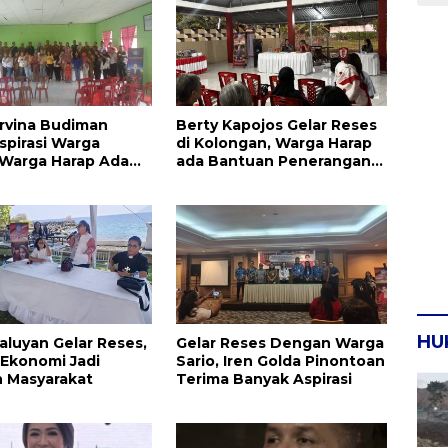
rvina Budiman
Berty Kapojos Gelar Reses
spirasi Warga
di Kolongan, Warga Harap
 Warga Harap Ada
ada Bantuan Penerangan
an Pengurusan IPR
Jalan dan UMKM
HU
aluyan Gelar Reses,
Gelar Reses Dengan Warga
 Ekonomi Jadi
Sario, Iren Golda Pinontoan
 Masyarakat
Terima Banyak Aspirasi