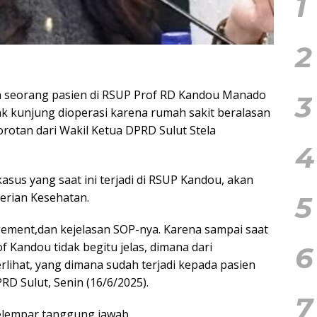
1
2
a seorang pasien di RSUP Prof RD Kandou Manado
3
ak kunjung dioperasi karena rumah sakit beralasan
orotan dari Wakil Ketua DPRD Sulut Stela
4
kasus yang saat ini terjadi di RSUP Kandou, akan
erian Kesehatan.
5
ment,dan kejelasan SOP-nya. Karena sampai saat
 Kandou tidak begitu jelas, dimana dari
6
rlihat, yang dimana sudah terjadi kepada pasien
PRD Sulut, Senin (16/6/2025).
7
elempar tanggung jawab.