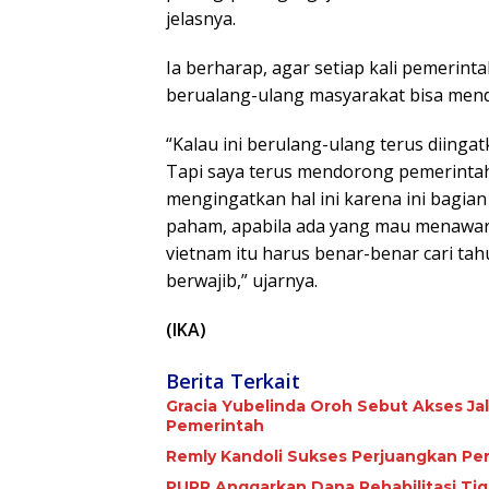
jelasnya.
Ia berharap, agar setiap kali pemerin
berualang-ulang masyarakat bisa men
“Kalau ini berulang-ulang terus diinga
Tapi saya terus mendorong pemerintah
mengingatkan hal ini karena ini bagia
paham, apabila ada yang mau menawar
vietnam itu harus benar-benar cari tah
berwajib,” ujarnya.
(IKA)
Berita Terkait
Gracia Yubelinda Oroh Sebut Akses J
Pemerintah
Remly Kandoli Sukses Perjuangkan Pe
PUPR Anggarkan Dana Rehabilitasi Tiga Jari