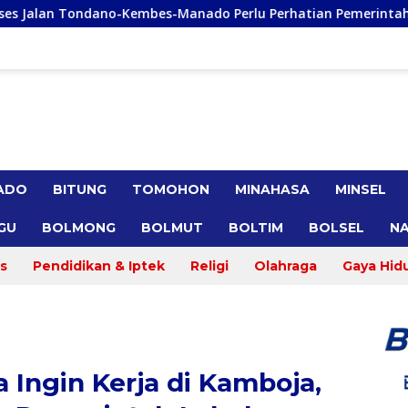
es-Manado Perlu Perhatian Pemerintah
Remly Kandoli 
ADO
BITUNG
TOMOHON
MINAHASA
MINSEL
GU
BOLMONG
BOLMUT
BOLTIM
BOLSEL
NA
s
Pendidikan & Iptek
Religi
Olahraga
Gaya Hid
Ingin Kerja di Kamboja,