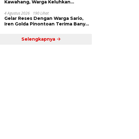
Kawahang, Warga Keluhkan
Infrastruktur Jalan Dan Pendidikan
4 Agustus 2026
190 Lihat
Gelar Reses Dengan Warga Sario,
Iren Golda Pinontoan Terima Banyak
Aspirasi
Selengkapnya