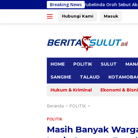
Langsung
Gracia Yubelinda Oroh Sebut Akses Jalan Tondano-Kemb
Breaking News
ke
konten
Hubungi Kami
Masuk
tutup
HOME
POLITIK
SULUT
MAN
SANGIHE
TALAUD
KOTAMOBA
Hukum & Kriminal
Ekonomi & Bisni
Beranda
POLITIK
POLITIK
Masih Banyak Warga 