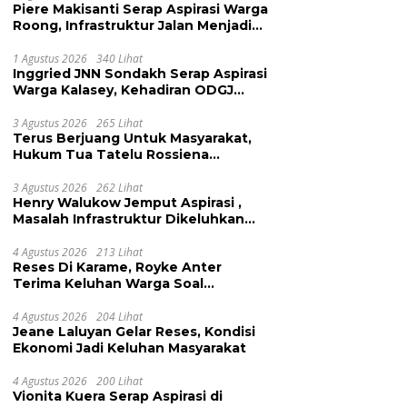
Piere Makisanti Serap Aspirasi Warga
Roong, Infrastruktur Jalan Menjadi
Keluhan
1 Agustus 2026
340 Lihat
Inggried JNN Sondakh Serap Aspirasi
Warga Kalasey, Kehadiran ODGJ
Dikeluhkan
3 Agustus 2026
265 Lihat
Terus Berjuang Untuk Masyarakat,
Hukum Tua Tatelu Rossiena
Anashtasya Angkouw Apresiasi
Kinerja Anggota DPRD Henry
3 Agustus 2026
262 Lihat
Henry Walukow Jemput Aspirasi ,
Walukow
Masalah Infrastruktur Dikeluhkan
Warga Dimembe
4 Agustus 2026
213 Lihat
Reses Di Karame, Royke Anter
Terima Keluhan Warga Soal
Pendidikan, Tarkam dan Sampah
4 Agustus 2026
204 Lihat
Jeane Laluyan Gelar Reses, Kondisi
Ekonomi Jadi Keluhan Masyarakat
4 Agustus 2026
200 Lihat
Vionita Kuera Serap Aspirasi di