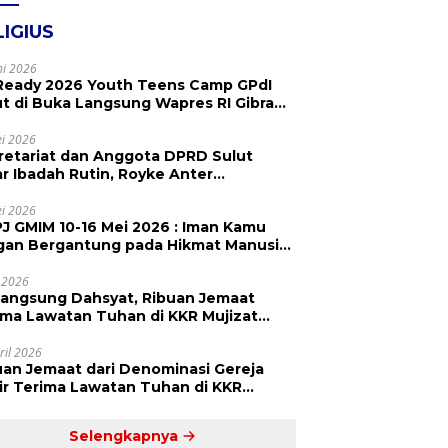
LIGIUS
ni 2026
Ready 2026 Youth Teens Camp GPdI
ut di Buka Langsung Wapres RI Gibran
abuming Raka, Hillary Julia Tuwo Beri
esiasi Tinggi
i 2026
retariat dan Anggota DPRD Sulut
ar Ibadah Rutin, Royke Anter
paikan Firman Tuhan Menjadi Alarm
 Pengingat
i 2026
J GMIM 10-16 Mei 2026 : Iman Kamu
gan Bergantung pada Hikmat Manusia,
api pada Kekuatan Allah
 2026
langsung Dahsyat, Ribuan Jemaat
a Lawatan Tuhan di KKR Mujizat
embuhan ‘Waktunya Sudah Dekat’
ril 2026
uan Jemaat dari Denominasi Gereja
r Terima Lawatan Tuhan di KKR
izat Kesembuhan Malam Ke 3
Selengkapnya