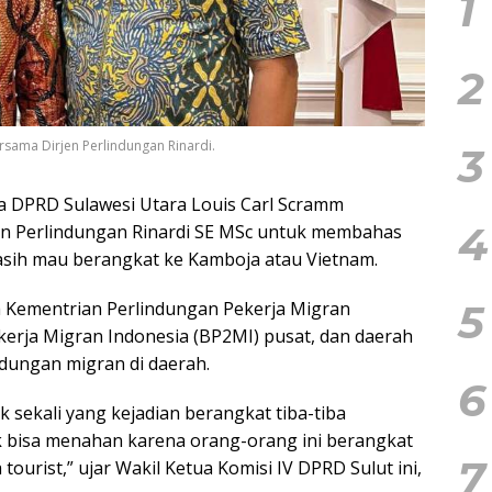
1
2
sama Dirjen Perlindungan Rinardi.
3
 DPRD Sulawesi Utara Louis Carl Scramm
4
n Perlindungan Rinardi SE MSc untuk membahas
asih mau berangkat ke Kamboja atau Vietnam.
5
 Kementrian Perlindungan Pekerja Migran
erja Migran Indonesia (BP2MI) pusat, dan daerah
dungan migran di daerah.
6
k sekali yang kejadian berangkat tiba-tiba
k bisa menahan karena orang-orang ini berangkat
7
 tourist,” ujar Wakil Ketua Komisi IV DPRD Sulut ini,