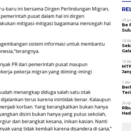
ru-baru ini bersama Dirgen Perlindungan Migran,
RE
emerintah pusat dalam hal ini dirgen
29 Ju
akukan mitigasi-mitigasi bagaimana mencegah hal
Be 
Sul
Rak
Apr
18 Me
engembangan sistem informasi untuk membantu
Sek
onesia,”terangnya.
Gel
Sam
dan
10 Me
anyak PR dari pemerintah pusat maupun
MTP
erja-pekerja migran yang diiming-imingi
Jan
Tet
1 Mei
Ber
g sudah menangkap diduga salah satu otak
Terim
Kes
 dijalankan terus karena inintidak benar. Kalaupun
30 Ap
an menjadi korban. Yang berangkatkan bukan hanya
Rib
Hadi
ayangkan disini bukan hanya yang putus sekolah,
Muj
ergiur dan berangkat kesana, inikan kasian. Nanti
nyak yang tidak kembali karena disandera di sana,”