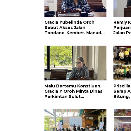
Gracia Yubelinda Oroh
Remly K
Sebut Akses Jalan
Perjuan
Tondano-Kembes-Manado
Jalan P
Perlu Perhatian
Amuran
Pemerintah
Malu Bertemu Konstiuen,
Priscil
Gracia Y Oroh Minta Dinas
Serap Ap
Perkimtan Sulut
Bitung,
Prioritaskan Pembangunan
Kesehat
Akses Jalan di Tandengan I
Pendidi
Warga