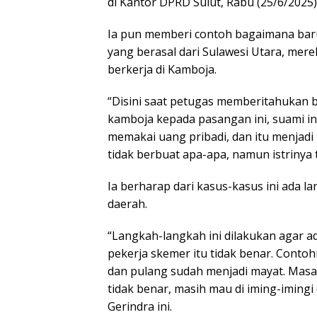
di Kantor DPRD Sulut, Rabu (25/6/2025)
Ia pun memberi contoh bagaimana baru-b
yang berasal dari Sulawesi Utara, mer
berkerja di Kamboja.
“Disini saat petugas memberitahukan b
kamboja kepada pasangan ini, suami i
memakai uang pribadi, dan itu menjadi
tidak berbuat apa-apa, namun istrinya t
Ia berharap dari kasus-kasus ini ada l
daerah.
“Langkah-langkah ini dilakukan agar a
pekerja skemer itu tidak benar. Conto
dan pulang sudah menjadi mayat. Masa 
tidak benar, masih mau di iming-imingi 
Gerindra ini.