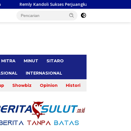
Sukses Perjuangkan Perbaikan Jalan Pontak-Kalait dan Amuran
tutup
MITRA
MINUT
SITARO
SIONAL
INTERNASIONAL
up
Showbiz
Opinion
Histori