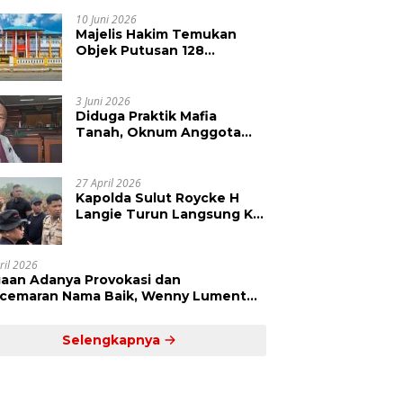
Kepolisian Didesak
Tangkap Vinni Sondakh
10 Juni 2026
Majelis Hakim Temukan
Objek Putusan 128
Berbeda dengan SHM 79,
Ahli Waris Ajukan Banding
Atas Putusan PN Tondano
3 Juni 2026
Diduga Praktik Mafia
Tanah, Oknum Anggota
DPRD Sulut LCS Diadukan
ke BK dan MP
27 April 2026
Kapolda Sulut Roycke H
Langie Turun Langsung Ke
Perkebunan Tatawiran
Tinjau Polemik Lahan 55
Hektare
ril 2026
aan Adanya Provokasi dan
cemaran Nama Baik, Wenny Lumentut
mi Laporkan Sejumlah Bakal Calon
um Tua Desa Koha
Selengkapnya