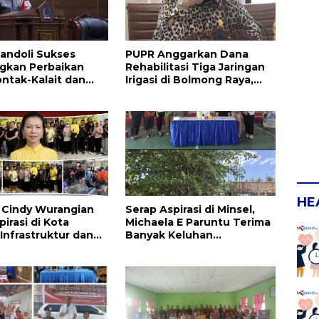
andoli Sukses
PUPR Anggarkan Dana
gkan Perbaikan
Rehabilitasi Tiga Jaringan
ontak-Kalait dan
Irigasi di Bolmong Raya,
g-Ratahan
Haslinda Rotinsulu Siap
Kawal
HE
la Cindy Wurangian
Serap Aspirasi di Minsel,
irasi di Kota
Michaela E Paruntu Terima
 Infrastruktur dan
Banyak Keluhan
an Serta
Masyarakat
kan Dikeluhkan