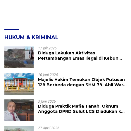
HUKUM & KRIMINAL
17 Juli 2026
Diduga Lakukan Aktivitas
Pertambangan Emas Ilegal di Kebun
Raya Megawati, Kepolisian Didesak
Tangkap Vinni Sondakh
10 Juni 2026
Majelis Hakim Temukan Objek Putusan
128 Berbeda dengan SHM 79, Ahli Waris
Ajukan Banding Atas Putusan PN
Tondano
3 Juni 2026
Diduga Praktik Mafia Tanah, Oknum
Anggota DPRD Sulut LCS Diadukan ke
BK dan MP
27 April 2026