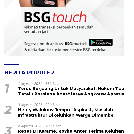
BERITA POPULER
1
3 Agustus 2026
332 Lihat
Terus Berjuang Untuk Masyarakat, Hukum Tua
Tatelu Rossiena Anashtasya Angkouw Apresiasi
Kinerja Anggota DPRD Henry Walukow
2
3 Agustus 2026
330 Lihat
Henry Walukow Jemput Aspirasi , Masalah
Infrastruktur Dikeluhkan Warga Dimembe
3
4 Agustus 2026
282 Lihat
Reses Di Karame, Royke Anter Terima Keluhan