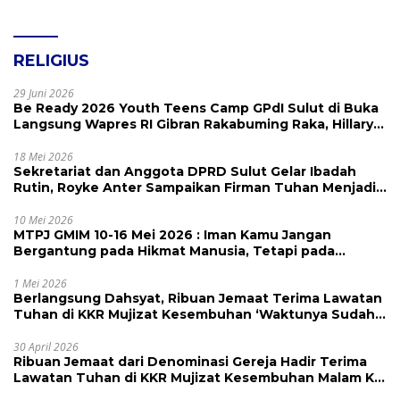
RELIGIUS
29 Juni 2026
Be Ready 2026 Youth Teens Camp GPdI Sulut di Buka
Langsung Wapres RI Gibran Rakabuming Raka, Hillary
Julia Tuwo Beri Apresiasi Tinggi
18 Mei 2026
Sekretariat dan Anggota DPRD Sulut Gelar Ibadah
Rutin, Royke Anter Sampaikan Firman Tuhan Menjadi
Alarm dan Pengingat
10 Mei 2026
MTPJ GMIM 10-16 Mei 2026 : Iman Kamu Jangan
Bergantung pada Hikmat Manusia, Tetapi pada
Kekuatan Allah
1 Mei 2026
Berlangsung Dahsyat, Ribuan Jemaat Terima Lawatan
Tuhan di KKR Mujizat Kesembuhan ‘Waktunya Sudah
Dekat’
30 April 2026
Ribuan Jemaat dari Denominasi Gereja Hadir Terima
Lawatan Tuhan di KKR Mujizat Kesembuhan Malam Ke
3