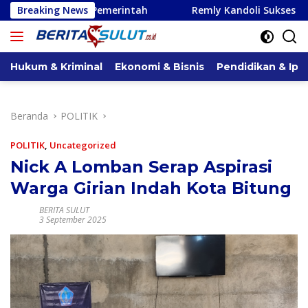
Langsung
emerintah
Breaking News
Remly Kandoli Sukses Perjuangkan Perbaika
ke
konten
Hukum & Kriminal
Ekonomi & Bisnis
Pendidikan & Ipt
Beranda
POLITIK
POLITIK
,
Uncategorized
Nick A Lomban Serap Aspirasi
Warga Girian Indah Kota Bitung
BERITA SULUT
3 September 2025