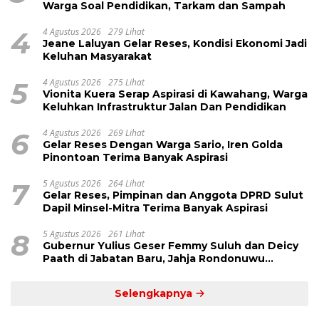
Warga Soal Pendidikan, Tarkam dan Sampah
4
4 Agustus 2026
279 Lihat
Jeane Laluyan Gelar Reses, Kondisi Ekonomi Jadi
Keluhan Masyarakat
5
4 Agustus 2026
275 Lihat
Vionita Kuera Serap Aspirasi di Kawahang, Warga
Keluhkan Infrastruktur Jalan Dan Pendidikan
6
4 Agustus 2026
269 Lihat
Gelar Reses Dengan Warga Sario, Iren Golda
Pinontoan Terima Banyak Aspirasi
7
5 Agustus 2026
264 Lihat
Gelar Reses, Pimpinan dan Anggota DPRD Sulut
Dapil Minsel-Mitra Terima Banyak Aspirasi
8
5 Agustus 2026
261 Lihat
Gubernur Yulius Geser Femmy Suluh dan Deicy
Paath di Jabatan Baru, Jahja Rondonuwu
Promosi jadi Kadis
Selengkapnya