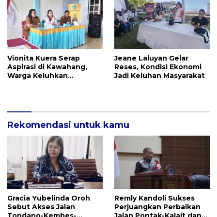
Vionita Kuera Serap
Jeane Laluyan Gelar
Aspirasi di Kawahang,
Reses, Kondisi Ekonomi
Warga Keluhkan
Jadi Keluhan Masyarakat
Infrastruktur Jalan Dan
Pendidikan
Rekomendasi untuk kamu
Gracia Yubelinda Oroh
Remly Kandoli Sukses
Sebut Akses Jalan
Perjuangkan Perbaikan
Tondano-Kembes-
Jalan Pontak-Kalait dan