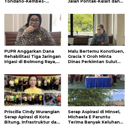
Tondano-Kembes-
Jalan Pontak-Kalait dan
Manado Perlu Perhatian
Amurang-Ratahan
Pemerintah
PUPR Anggarkan Dana
Malu Bertemu Konstiuen,
Rehabilitasi Tiga Jaringan
Gracia Y Oroh Minta
Irigasi di Bolmong Raya,
Dinas Perkimtan Sulut
Haslinda Rotinsulu Siap
Prioritaskan
Kawal
Pembangunan Akses
Jalan di Tandengan I
Priscilla Cindy Wurangian
Serap Aspirasi di Minsel,
Serap Apirasi di Kota
Michaela E Paruntu
Bitung, Infrastruktur dan
Terima Banyak Keluhan
Kesehatan Serta
Masyarakat