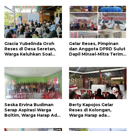
Pendidikan Dikeluhkan
Warga
Gracia Yubelinda Oroh
Gelar Reses, Pimpinan
Reses di Desa Seretan,
dan Anggota DPRD Sulut
Warga Keluhkan Soal
Dapil Minsel-Mitra Terima
Perbaikkan Infrastruktur
Banyak Aspirasi
Jalan
Seska Ervina Budiman
Berty Kapojos Gelar
Serap Aspirasi Warga
Reses di Kolongan,
Boltim, Warga Harap Ada
Warga Harap ada
Dukungan Pengurusan
Bantuan Penerangan
IPR
Jalan dan UMKM