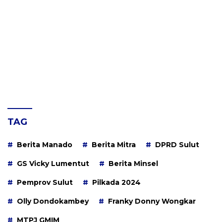
TAG
Berita Manado
Berita Mitra
DPRD Sulut
GS Vicky Lumentut
Berita Minsel
Pemprov Sulut
Pilkada 2024
Olly Dondokambey
Franky Donny Wongkar
MTPJ GMIM