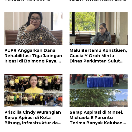
Manado Perlu Perhatian
Amurang-Ratahan
Pemerintah
PUPR Anggarkan Dana
Malu Bertemu Konstiuen,
Rehabilitasi Tiga Jaringan
Gracia Y Oroh Minta
Irigasi di Bolmong Raya,
Dinas Perkimtan Sulut
Haslinda Rotinsulu Siap
Prioritaskan
Kawal
Pembangunan Akses
Jalan di Tandengan I
Priscilla Cindy Wurangian
Serap Aspirasi di Minsel,
Serap Apirasi di Kota
Michaela E Paruntu
Bitung, Infrastruktur dan
Terima Banyak Keluhan
Kesehatan Serta
Masyarakat