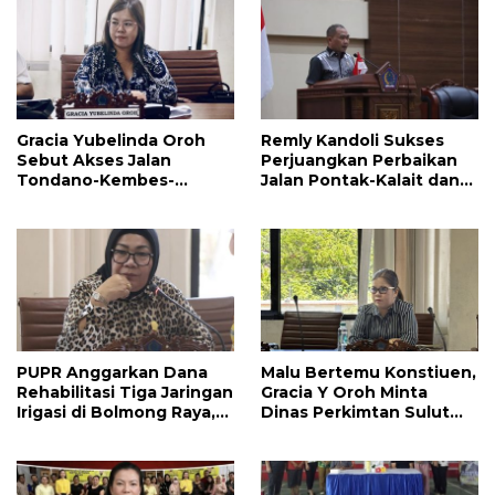
Gracia Yubelinda Oroh
Remly Kandoli Sukses
Sebut Akses Jalan
Perjuangkan Perbaikan
Tondano-Kembes-
Jalan Pontak-Kalait dan
Manado Perlu Perhatian
Amurang-Ratahan
Pemerintah
PUPR Anggarkan Dana
Malu Bertemu Konstiuen,
Rehabilitasi Tiga Jaringan
Gracia Y Oroh Minta
Irigasi di Bolmong Raya,
Dinas Perkimtan Sulut
Haslinda Rotinsulu Siap
Prioritaskan
Kawal
Pembangunan Akses
Jalan di Tandengan I