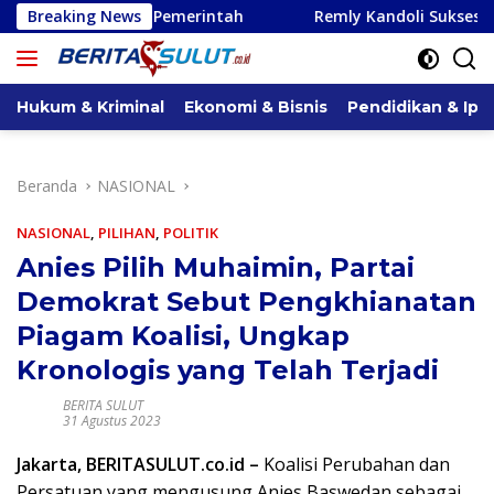
Langsung
 Pemerintah
Breaking News
Remly Kandoli Sukses Perjuangkan Perbaik
ke
konten
Hukum & Kriminal
Ekonomi & Bisnis
Pendidikan & Ipt
Beranda
NASIONAL
NASIONAL
,
PILIHAN
,
POLITIK
Anies Pilih Muhaimin, Partai
Demokrat Sebut Pengkhianatan
Piagam Koalisi, Ungkap
Kronologis yang Telah Terjadi
BERITA SULUT
31 Agustus 2023
Jakarta, BERITASULUT.co.id –
Koalisi Perubahan dan
Persatuan yang mengusung Anies Baswedan sebagai