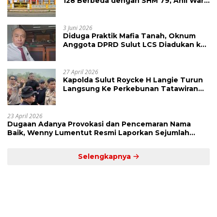
128 Berbeda dengan SHM 79, Ahli Waris
Ajukan Banding Atas Putusan PN
Tondano
3 Juni 2026
Diduga Praktik Mafia Tanah, Oknum
Anggota DPRD Sulut LCS Diadukan ke
BK dan MP
27 April 2026
Kapolda Sulut Roycke H Langie Turun
Langsung Ke Perkebunan Tatawiran
Tinjau Polemik Lahan 55 Hektare
23 April 2026
Dugaan Adanya Provokasi dan Pencemaran Nama
Baik, Wenny Lumentut Resmi Laporkan Sejumlah
Bakal Calon Hukum Tua Desa Koha
Selengkapnya