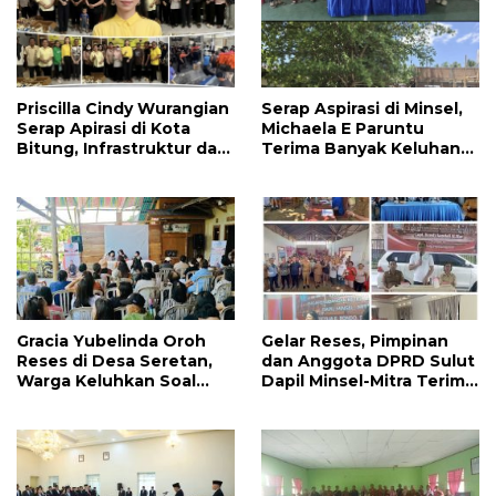
Priscilla Cindy Wurangian
Serap Aspirasi di Minsel,
Serap Apirasi di Kota
Michaela E Paruntu
Bitung, Infrastruktur dan
Terima Banyak Keluhan
Kesehatan Serta
Masyarakat
Pendidikan Dikeluhkan
Warga
Gracia Yubelinda Oroh
Gelar Reses, Pimpinan
Reses di Desa Seretan,
dan Anggota DPRD Sulut
Warga Keluhkan Soal
Dapil Minsel-Mitra Terima
Perbaikkan Infrastruktur
Banyak Aspirasi
Jalan