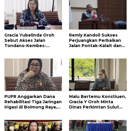
Gracia Yubelinda Oroh
Remly Kandoli Sukses
Sebut Akses Jalan
Perjuangkan Perbaikan
Tondano-Kembes-
Jalan Pontak-Kalait dan
Manado Perlu Perhatian
Amurang-Ratahan
Pemerintah
PUPR Anggarkan Dana
Malu Bertemu Konstiuen,
Rehabilitasi Tiga Jaringan
Gracia Y Oroh Minta
Irigasi di Bolmong Raya,
Dinas Perkimtan Sulut
Haslinda Rotinsulu Siap
Prioritaskan
Kawal
Pembangunan Akses
Jalan di Tandengan I