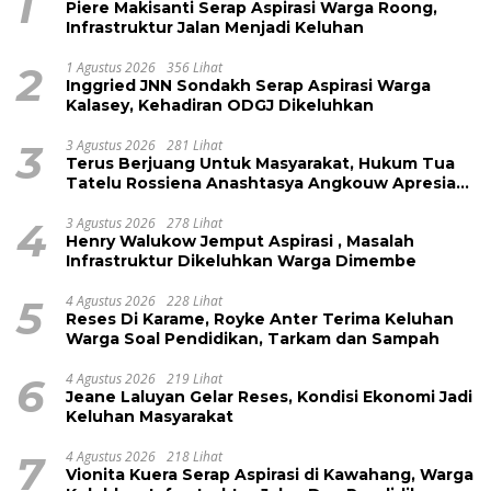
1
Piere Makisanti Serap Aspirasi Warga Roong,
Infrastruktur Jalan Menjadi Keluhan
2
1 Agustus 2026
356 Lihat
Inggried JNN Sondakh Serap Aspirasi Warga
Kalasey, Kehadiran ODGJ Dikeluhkan
3
3 Agustus 2026
281 Lihat
Terus Berjuang Untuk Masyarakat, Hukum Tua
Tatelu Rossiena Anashtasya Angkouw Apresiasi
Kinerja Anggota DPRD Henry Walukow
4
3 Agustus 2026
278 Lihat
Henry Walukow Jemput Aspirasi , Masalah
Infrastruktur Dikeluhkan Warga Dimembe
5
4 Agustus 2026
228 Lihat
Reses Di Karame, Royke Anter Terima Keluhan
Warga Soal Pendidikan, Tarkam dan Sampah
6
4 Agustus 2026
219 Lihat
Jeane Laluyan Gelar Reses, Kondisi Ekonomi Jadi
Keluhan Masyarakat
7
4 Agustus 2026
218 Lihat
Vionita Kuera Serap Aspirasi di Kawahang, Warga