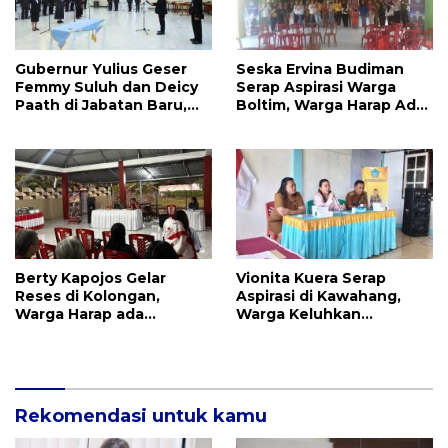
Gubernur Yulius Geser
Seska Ervina Budiman
Femmy Suluh dan Deicy
Serap Aspirasi Warga
Paath di Jabatan Baru,
Boltim, Warga Harap Ada
Jahja Rondonuwu
Dukungan Pengurusan
Promosi jadi Kadis
IPR
Berty Kapojos Gelar
Vionita Kuera Serap
Reses di Kolongan,
Aspirasi di Kawahang,
Warga Harap ada
Warga Keluhkan
Bantuan Penerangan
Infrastruktur Jalan Dan
Jalan dan UMKM
Pendidikan
Rekomendasi untuk kamu