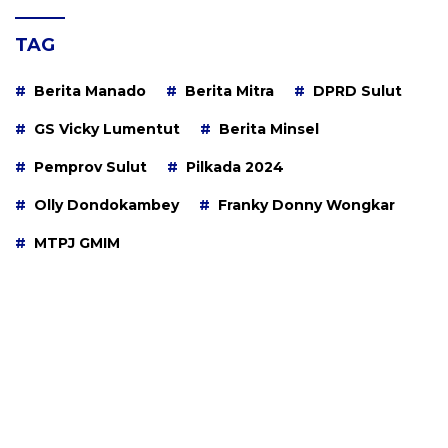
TAG
Berita Manado
Berita Mitra
DPRD Sulut
GS Vicky Lumentut
Berita Minsel
Pemprov Sulut
Pilkada 2024
Olly Dondokambey
Franky Donny Wongkar
MTPJ GMIM