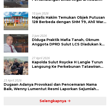
Raya Megawati, Kepolisian Didesak
Tangkap Vinni Sondakh
10 Juni 2026
Majelis Hakim Temukan Objek Putusan
128 Berbeda dengan SHM 79, Ahli Waris
Ajukan Banding Atas Putusan PN
Tondano
3 Juni 2026
Diduga Praktik Mafia Tanah, Oknum
Anggota DPRD Sulut LCS Diadukan ke
BK dan MP
27 April 2026
Kapolda Sulut Roycke H Langie Turun
Langsung Ke Perkebunan Tatawiran
Tinjau Polemik Lahan 55 Hektare
23 April 2026
Dugaan Adanya Provokasi dan Pencemaran Nama
Baik, Wenny Lumentut Resmi Laporkan Sejumlah
Bakal Calon Hukum Tua Desa Koha
Selengkapnya