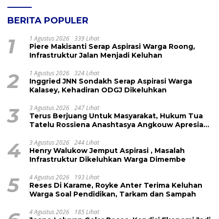
BERITA POPULER
1
1 Agustus 2026
339 Lihat
Piere Makisanti Serap Aspirasi Warga Roong,
Infrastruktur Jalan Menjadi Keluhan
2
1 Agustus 2026
324 Lihat
Inggried JNN Sondakh Serap Aspirasi Warga
Kalasey, Kehadiran ODGJ Dikeluhkan
3
3 Agustus 2026
247 Lihat
Terus Berjuang Untuk Masyarakat, Hukum Tua
Tatelu Rossiena Anashtasya Angkouw Apresiasi
Kinerja Anggota DPRD Henry Walukow
4
3 Agustus 2026
244 Lihat
Henry Walukow Jemput Aspirasi , Masalah
Infrastruktur Dikeluhkan Warga Dimembe
5
4 Agustus 2026
193 Lihat
Reses Di Karame, Royke Anter Terima Keluhan
Warga Soal Pendidikan, Tarkam dan Sampah
4 Agustus 2026
185 Lihat