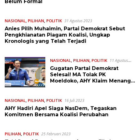
Belum Formal
NASIONAL
,
PILIHAN
,
POLITIK
31 Agustus 2023
Anies Pilih Muhaimin, Partai Demokrat Sebut
Pengkhianatan Piagam Koalisi, Ungkap
Kronologis yang Telah Terjadi
NASIONAL
,
PILIHAN
,
POLITIK
11 Agustus
2023
Gugatan Partai Demokrat
Selesai! MA Tolak PK
Moeldoko, AHY Klaim Menang
19-0
NASIONAL
,
PILIHAN
,
POLITIK
16 Juli 2023
AHY Hadiri Apel Siaga NasDem, Tegaskan
Komitmen Bersama Koalisi Perubahan
PILIHAN
,
POLITIK
25 Februari 2023