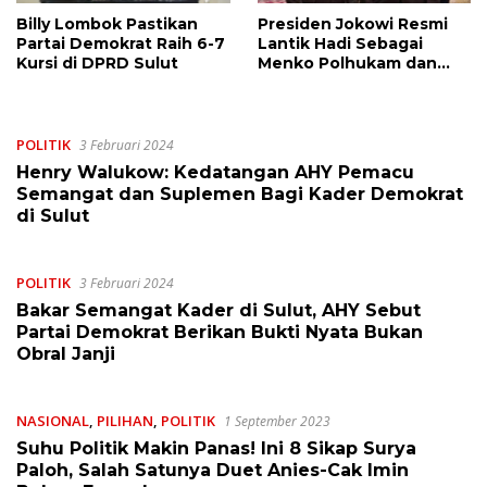
Billy Lombok Pastikan
Presiden Jokowi Resmi
Partai Demokrat Raih 6-7
Lantik Hadi Sebagai
Kursi di DPRD Sulut
Menko Polhukam dan
AHY Jadi Menteri ATR
POLITIK
3 Februari 2024
Henry Walukow: Kedatangan AHY Pemacu
Semangat dan Suplemen Bagi Kader Demokrat
di Sulut
POLITIK
3 Februari 2024
Bakar Semangat Kader di Sulut, AHY Sebut
Partai Demokrat Berikan Bukti Nyata Bukan
Obral Janji
NASIONAL
,
PILIHAN
,
POLITIK
1 September 2023
Suhu Politik Makin Panas! Ini 8 Sikap Surya
Paloh, Salah Satunya Duet Anies-Cak Imin