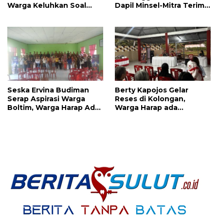
Warga Keluhkan Soal
Dapil Minsel-Mitra Terima
Perbaikkan Infrastruktur
Banyak Aspirasi
Jalan
Seska Ervina Budiman
Berty Kapojos Gelar
Serap Aspirasi Warga
Reses di Kolongan,
Boltim, Warga Harap Ada
Warga Harap ada
Dukungan Pengurusan
Bantuan Penerangan
IPR
Jalan dan UMKM