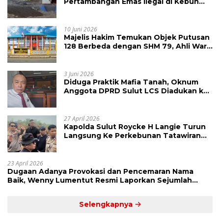
Pertambangan Emas Ilegal di Kebun
Raya Megawati, Kepolisian Didesak
Tangkap Vinni Sondakh
10 Juni 2026
Majelis Hakim Temukan Objek Putusan
128 Berbeda dengan SHM 79, Ahli Waris
Ajukan Banding Atas Putusan PN
Tondano
3 Juni 2026
Diduga Praktik Mafia Tanah, Oknum
Anggota DPRD Sulut LCS Diadukan ke
BK dan MP
27 April 2026
Kapolda Sulut Roycke H Langie Turun
Langsung Ke Perkebunan Tatawiran
Tinjau Polemik Lahan 55 Hektare
23 April 2026
Dugaan Adanya Provokasi dan Pencemaran Nama
Baik, Wenny Lumentut Resmi Laporkan Sejumlah
Bakal Calon Hukum Tua Desa Koha
Selengkapnya