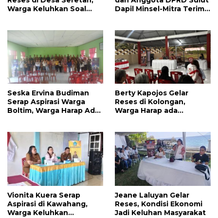
Warga Keluhkan Soal
Dapil Minsel-Mitra Terima
Perbaikkan Infrastruktur
Banyak Aspirasi
Jalan
Seska Ervina Budiman
Berty Kapojos Gelar
Serap Aspirasi Warga
Reses di Kolongan,
Boltim, Warga Harap Ada
Warga Harap ada
Dukungan Pengurusan
Bantuan Penerangan
IPR
Jalan dan UMKM
Vionita Kuera Serap
Jeane Laluyan Gelar
Aspirasi di Kawahang,
Reses, Kondisi Ekonomi
Warga Keluhkan
Jadi Keluhan Masyarakat