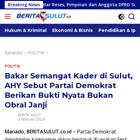
Langsung
elar Reses, Pimpinan dan Anggota DPRD Sulut Dapil Minsel-Mit
Breaking News
ke
konten
Hukum & Kriminal
Ekonomi & Bisnis
Pendidikan & Ipt
Beranda
POLITIK
POLITIK
Bakar Semangat Kader di Sulut,
AHY Sebut Partai Demokrat
Berikan Bukti Nyata Bukan
Obral Janji
BERITA SULUT
3 Februari 2024
Manado, BERITASULUT.co.id –
Partai Demokrat
menggelar kampanye akbar bertajuk ‘Kuncikan Fest