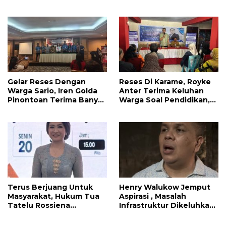
Infrastruktur Jalan Dan
Pendidikan
Gelar Reses Dengan
Reses Di Karame, Royke
Warga Sario, Iren Golda
Anter Terima Keluhan
Pinontoan Terima Banyak
Warga Soal Pendidikan,
Aspirasi
Tarkam dan Sampah
Terus Berjuang Untuk
Henry Walukow Jemput
Masyarakat, Hukum Tua
Aspirasi , Masalah
Tatelu Rossiena
Infrastruktur Dikeluhkan
Anashtasya Angkouw
Warga Dimembe
Apresiasi Kinerja