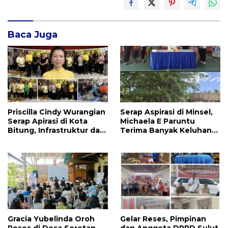
Baca Juga
Priscilla Cindy Wurangian
Serap Aspirasi di Minsel,
Serap Apirasi di Kota
Michaela E Paruntu
Bitung, Infrastruktur dan
Terima Banyak Keluhan
Kesehatan Serta
Masyarakat
Pendidikan Dikeluhkan
Warga
Gracia Yubelinda Oroh
Gelar Reses, Pimpinan
Reses di Desa Seretan,
dan Anggota DPRD Sulut