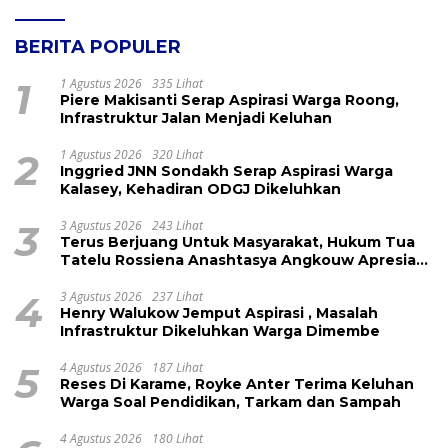
BERITA POPULER
1
1 Agustus 2026
335 Lihat
Piere Makisanti Serap Aspirasi Warga Roong,
Infrastruktur Jalan Menjadi Keluhan
2
1 Agustus 2026
320 Lihat
Inggried JNN Sondakh Serap Aspirasi Warga
Kalasey, Kehadiran ODGJ Dikeluhkan
3
3 Agustus 2026
243 Lihat
Terus Berjuang Untuk Masyarakat, Hukum Tua
Tatelu Rossiena Anashtasya Angkouw Apresiasi
Kinerja Anggota DPRD Henry Walukow
4
3 Agustus 2026
237 Lihat
Henry Walukow Jemput Aspirasi , Masalah
Infrastruktur Dikeluhkan Warga Dimembe
5
4 Agustus 2026
187 Lihat
Reses Di Karame, Royke Anter Terima Keluhan
Warga Soal Pendidikan, Tarkam dan Sampah
4 Agustus 2026
180 Lihat