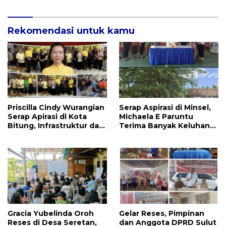
Anggota DPRD Henry
Walukow
Rekomendasi untuk kamu
Priscilla Cindy Wurangian
Serap Aspirasi di Minsel,
Serap Apirasi di Kota
Michaela E Paruntu
Bitung, Infrastruktur dan
Terima Banyak Keluhan
Kesehatan Serta
Masyarakat
Pendidikan Dikeluhkan
Warga
Gracia Yubelinda Oroh
Gelar Reses, Pimpinan
Reses di Desa Seretan,
dan Anggota DPRD Sulut