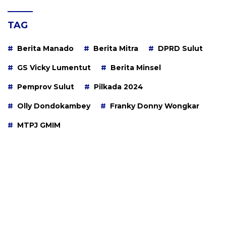
TAG
Berita Manado
Berita Mitra
DPRD Sulut
GS Vicky Lumentut
Berita Minsel
Pemprov Sulut
Pilkada 2024
Olly Dondokambey
Franky Donny Wongkar
MTPJ GMIM