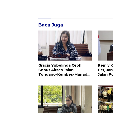
Baca Juga
Gracia Yubelinda Oroh
Remly K
Sebut Akses Jalan
Perjuan
Tondano-Kembes-Manado
Jalan P
Perlu Perhatian
Amuran
Pemerintah