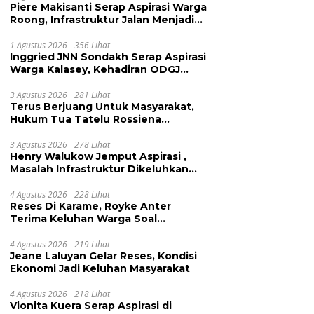
Piere Makisanti Serap Aspirasi Warga
Roong, Infrastruktur Jalan Menjadi
Keluhan
1 Agustus 2026
356 Lihat
Inggried JNN Sondakh Serap Aspirasi
Warga Kalasey, Kehadiran ODGJ
Dikeluhkan
3 Agustus 2026
281 Lihat
Terus Berjuang Untuk Masyarakat,
Hukum Tua Tatelu Rossiena
Anashtasya Angkouw Apresiasi
Kinerja Anggota DPRD Henry
3 Agustus 2026
278 Lihat
Henry Walukow Jemput Aspirasi ,
Walukow
Masalah Infrastruktur Dikeluhkan
Warga Dimembe
4 Agustus 2026
228 Lihat
Reses Di Karame, Royke Anter
Terima Keluhan Warga Soal
Pendidikan, Tarkam dan Sampah
4 Agustus 2026
219 Lihat
Jeane Laluyan Gelar Reses, Kondisi
Ekonomi Jadi Keluhan Masyarakat
4 Agustus 2026
218 Lihat
Vionita Kuera Serap Aspirasi di