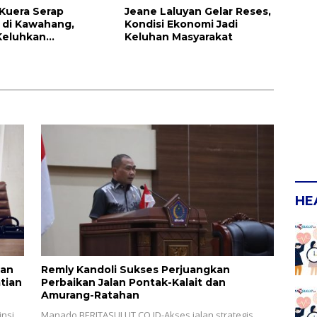
 Kuera Serap
Jeane Laluyan Gelar Reses,
i di Kawahang,
Kondisi Ekonomi Jadi
Keluhkan
Keluhan Masyarakat
ruktur Jalan Dan
kan
HE
lan
Remly Kandoli Sukses Perjuangkan
tian
Perbaikan Jalan Pontak-Kalait dan
Amurang-Ratahan
nsi
Manado,BERITASULUT.CO.ID-Akses jalan strategis