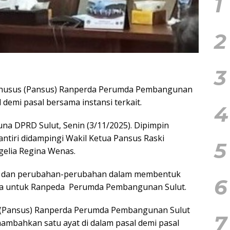
1
2
3
Khusus (Pansus) Ranperda Perumda Pembangunan
emi pasal bersama instansi terkait.
4
guna DPRD Sulut, Senin (3/11/2025). Dipimpin
ntiri didampingi Wakil Ketua Pansus Raski
5
elia Regina Wenas.
n dan perubahan-perubahan dalam membentuk
6
na untuk Ranpeda
Perumda Pembangunan Sulut.
s (Pansus) Ranperda Perumda Pembangunan Sulut
7
mbahkan satu ayat di dalam pasal demi pasal