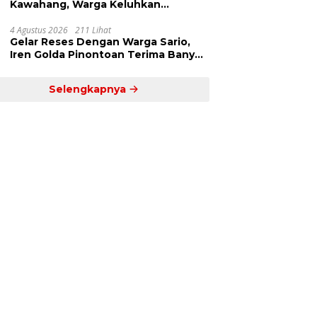
Kawahang, Warga Keluhkan
Infrastruktur Jalan Dan Pendidikan
4 Agustus 2026
211 Lihat
Gelar Reses Dengan Warga Sario,
Iren Golda Pinontoan Terima Banyak
Aspirasi
Selengkapnya