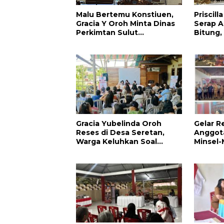
Malu Bertemu Konstiuen,
Priscil
Gracia Y Oroh Minta Dinas
Serap Ap
Perkimtan Sulut
Bitung,
Prioritaskan Pembangunan
Kesehat
Akses Jalan di Tandengan I
Pendidi
Warga
Gracia Yubelinda Oroh
Gelar R
Reses di Desa Seretan,
Anggota
Warga Keluhkan Soal
Minsel-
Perbaikkan Infrastruktur
Aspirasi
Jalan