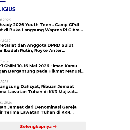
LIGIUS
ni 2026
Ready 2026 Youth Teens Camp GPdI
ut di Buka Langsung Wapres RI Gibran
abuming Raka, Hillary Julia Tuwo Beri
esiasi Tinggi
i 2026
retariat dan Anggota DPRD Sulut
ar Ibadah Rutin, Royke Anter
paikan Firman Tuhan Menjadi Alarm
 Pengingat
i 2026
J GMIM 10-16 Mei 2026 : Iman Kamu
gan Bergantung pada Hikmat Manusia,
api pada Kekuatan Allah
 2026
langsung Dahsyat, Ribuan Jemaat
a Lawatan Tuhan di KKR Mujizat
embuhan ‘Waktunya Sudah Dekat’
ril 2026
uan Jemaat dari Denominasi Gereja
r Terima Lawatan Tuhan di KKR
izat Kesembuhan Malam Ke 3
Selengkapnya