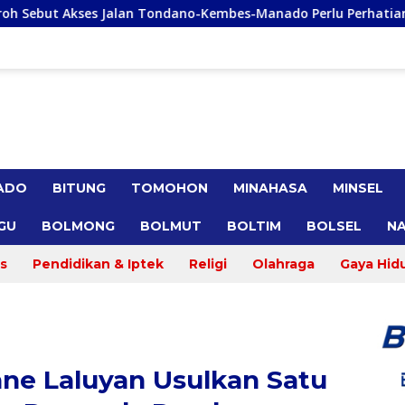
dano-Kembes-Manado Perlu Perhatian Pemerintah
Remly
ADO
BITUNG
TOMOHON
MINAHASA
MINSEL
GU
BOLMONG
BOLMUT
BOLTIM
BOLSEL
NA
s
Pendidikan & Iptek
Religi
Olahraga
Gaya Hid
ne Laluyan Usulkan Satu