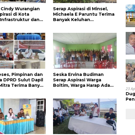
la Cindy Wurangian
Serap Aspirasi di Minsel,
irasi di Kota
Michaela E Paruntu Terima
 Infrastruktur dan
Banyak Keluhan
an Serta
Masyarakat
kan Dikeluhkan
eses, Pimpinan dan
Seska Ervina Budiman
 DPRD Sulut Dapil
Serap Aspirasi Warga
Mitra Terima Banyak
Boltim, Warga Harap Ada
23 Ap
Dukungan Pengurusan IPR
Dug
Pen
Res
Huk