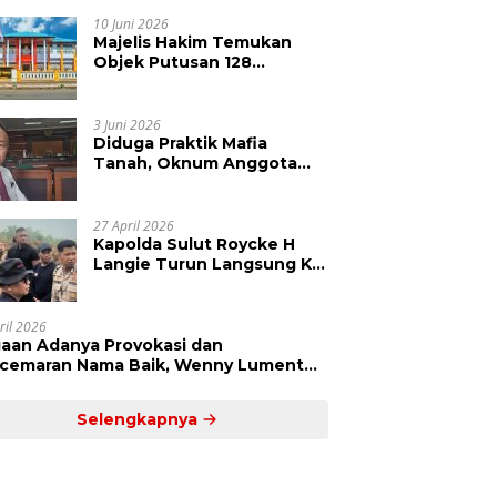
Kepolisian Didesak
Tangkap Vinni Sondakh
10 Juni 2026
Majelis Hakim Temukan
Objek Putusan 128
Berbeda dengan SHM 79,
Ahli Waris Ajukan Banding
Atas Putusan PN Tondano
3 Juni 2026
Diduga Praktik Mafia
Tanah, Oknum Anggota
DPRD Sulut LCS Diadukan
ke BK dan MP
27 April 2026
Kapolda Sulut Roycke H
Langie Turun Langsung Ke
Perkebunan Tatawiran
Tinjau Polemik Lahan 55
Hektare
ril 2026
aan Adanya Provokasi dan
cemaran Nama Baik, Wenny Lumentut
mi Laporkan Sejumlah Bakal Calon
um Tua Desa Koha
Selengkapnya