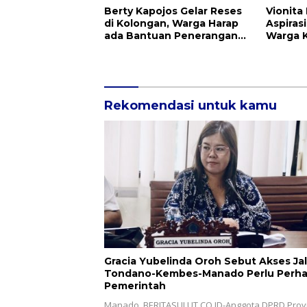
Berty Kapojos Gelar Reses
Vionita
di Kolongan, Warga Harap
Aspiras
ada Bantuan Penerangan
Warga 
Jalan dan UMKM
Infrast
Pendidi
Rekomendasi untuk kamu
Gracia Yubelinda Oroh Sebut Akses Ja
Tondano-Kembes-Manado Perlu Perha
Pemerintah
Manado, BERITASULUT.CO.ID-Anggota DPRD Provi