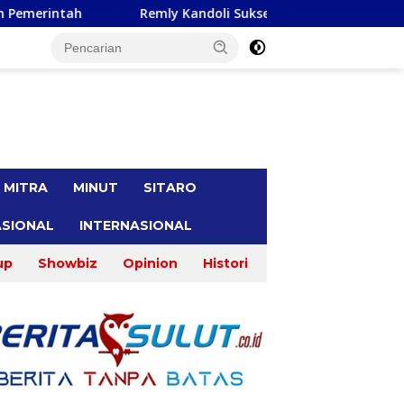
 Kandoli Sukses Perjuangkan Perbaikan Jalan Pontak-Kalait d
tutup
MITRA
MINUT
SITARO
SIONAL
INTERNASIONAL
up
Showbiz
Opinion
Histori