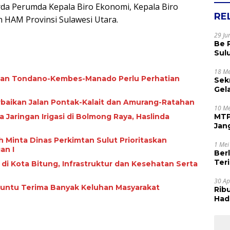
da Perumda Kepala Biro Ekonomi, Kepala Biro
RE
 HAM Provinsi Sulawesi Utara.
29 Ju
Be 
Sul
Rak
Apr
18 Me
alan Tondano-Kembes-Manado Perlu Perhatian
Sek
Gel
Sam
rbaikan Jalan Pontak-Kalait dan Amurang-Ratahan
dan
10 Me
ngan Irigasi di Bolmong Raya, Haslinda
MTP
Jan
Tet
 Minta Dinas Perkimtan Sulut Prioritaskan
1 Mei
an I
Ber
Terim
i di Kota Bitung, Infrastruktur dan Kesehatan Serta
Kes
30 Ap
Paruntu Terima Banyak Keluhan Masyarakat
Rib
Hadi
Muj