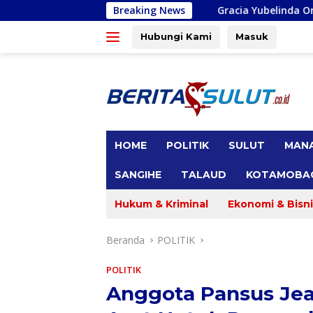
Langsung
Gracia Yubelinda Oroh Sebut Akses Jalan Ton
Breaking News
ke
konten
Hubungi Kami
Masuk
tutup
HOME
POLITIK
SULUT
MAN
SANGIHE
TALAUD
KOTAMOBA
Hukum & Kriminal
Ekonomi & Bisni
Beranda
POLITIK
POLITIK
Anggota Pansus Jea