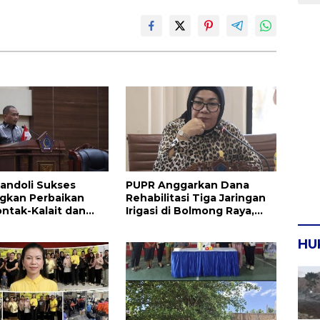
andoli Sukses
PUPR Anggarkan Dana
gkan Perbaikan
Rehabilitasi Tiga Jaringan
ontak-Kalait dan
Irigasi di Bolmong Raya,
g-Ratahan
Haslinda Rotinsulu Siap
Kawal
HU