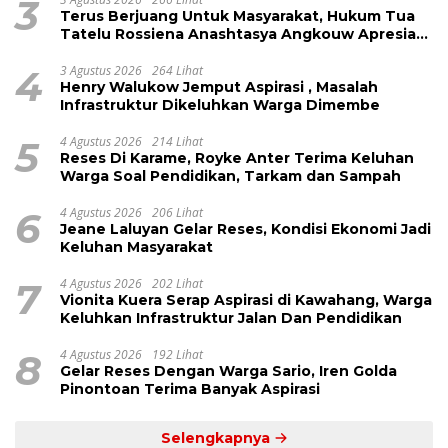
3
Terus Berjuang Untuk Masyarakat, Hukum Tua
Tatelu Rossiena Anashtasya Angkouw Apresiasi
Kinerja Anggota DPRD Henry Walukow
4
3 Agustus 2026
264 Lihat
Henry Walukow Jemput Aspirasi , Masalah
Infrastruktur Dikeluhkan Warga Dimembe
5
4 Agustus 2026
214 Lihat
Reses Di Karame, Royke Anter Terima Keluhan
Warga Soal Pendidikan, Tarkam dan Sampah
6
4 Agustus 2026
206 Lihat
Jeane Laluyan Gelar Reses, Kondisi Ekonomi Jadi
Keluhan Masyarakat
7
4 Agustus 2026
202 Lihat
Vionita Kuera Serap Aspirasi di Kawahang, Warga
Keluhkan Infrastruktur Jalan Dan Pendidikan
8
4 Agustus 2026
192 Lihat
Gelar Reses Dengan Warga Sario, Iren Golda
Pinontoan Terima Banyak Aspirasi
Selengkapnya