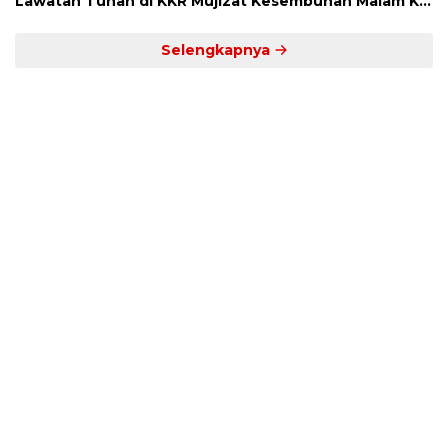
Lawatan Tuhan di KKR Mujizat Kesembuhan Malam Ke
3
Selengkapnya