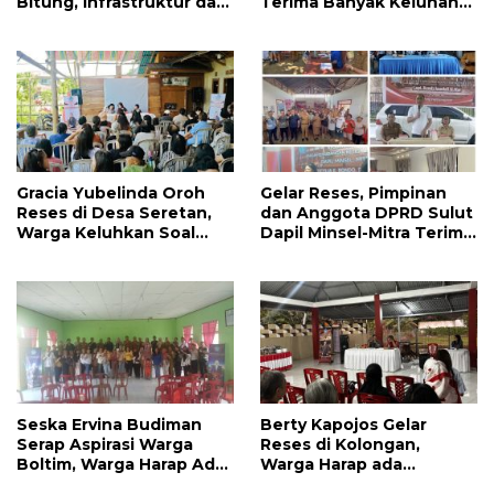
Bitung, Infrastruktur dan
Terima Banyak Keluhan
Kesehatan Serta
Masyarakat
Pendidikan Dikeluhkan
Warga
Gracia Yubelinda Oroh
Gelar Reses, Pimpinan
Reses di Desa Seretan,
dan Anggota DPRD Sulut
Warga Keluhkan Soal
Dapil Minsel-Mitra Terima
Perbaikkan Infrastruktur
Banyak Aspirasi
Jalan
Seska Ervina Budiman
Berty Kapojos Gelar
Serap Aspirasi Warga
Reses di Kolongan,
Boltim, Warga Harap Ada
Warga Harap ada
Dukungan Pengurusan
Bantuan Penerangan