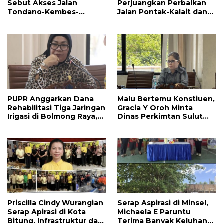
Sebut Akses Jalan
Perjuangkan Perbaikan
Tondano-Kembes-
Jalan Pontak-Kalait dan
Manado Perlu Perhatian
Amurang-Ratahan
Pemerintah
PUPR Anggarkan Dana
Malu Bertemu Konstiuen,
Rehabilitasi Tiga Jaringan
Gracia Y Oroh Minta
Irigasi di Bolmong Raya,
Dinas Perkimtan Sulut
Haslinda Rotinsulu Siap
Prioritaskan
Kawal
Pembangunan Akses
Jalan di Tandengan I
Priscilla Cindy Wurangian
Serap Aspirasi di Minsel,
Serap Apirasi di Kota
Michaela E Paruntu
Bitung, Infrastruktur dan
Terima Banyak Keluhan