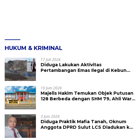
HUKUM & KRIMINAL
17 Juli 2026
Diduga Lakukan Aktivitas
Pertambangan Emas Ilegal di Kebun
Raya Megawati, Kepolisian Didesak
Tangkap Vinni Sondakh
10 Juni 2026
Majelis Hakim Temukan Objek Putusan
128 Berbeda dengan SHM 79, Ahli Waris
Ajukan Banding Atas Putusan PN
Tondano
3 Juni 2026
Diduga Praktik Mafia Tanah, Oknum
Anggota DPRD Sulut LCS Diadukan ke
BK dan MP