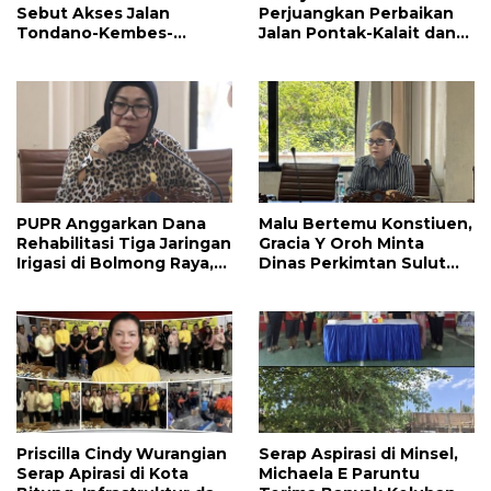
Sebut Akses Jalan
Perjuangkan Perbaikan
Tondano-Kembes-
Jalan Pontak-Kalait dan
Manado Perlu Perhatian
Amurang-Ratahan
Pemerintah
PUPR Anggarkan Dana
Malu Bertemu Konstiuen,
Rehabilitasi Tiga Jaringan
Gracia Y Oroh Minta
Irigasi di Bolmong Raya,
Dinas Perkimtan Sulut
Haslinda Rotinsulu Siap
Prioritaskan
Kawal
Pembangunan Akses
Jalan di Tandengan I
Priscilla Cindy Wurangian
Serap Aspirasi di Minsel,
Serap Apirasi di Kota
Michaela E Paruntu