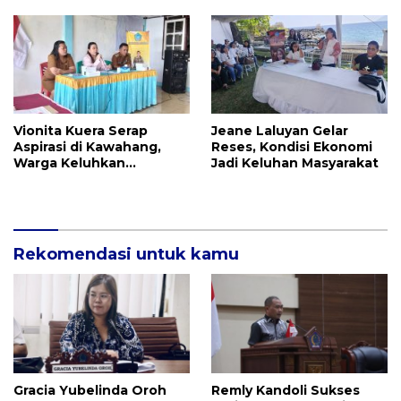
IPR
Jalan dan UMKM
Vionita Kuera Serap
Jeane Laluyan Gelar
Aspirasi di Kawahang,
Reses, Kondisi Ekonomi
Warga Keluhkan
Jadi Keluhan Masyarakat
Infrastruktur Jalan Dan
Pendidikan
Rekomendasi untuk kamu
Gracia Yubelinda Oroh
Remly Kandoli Sukses