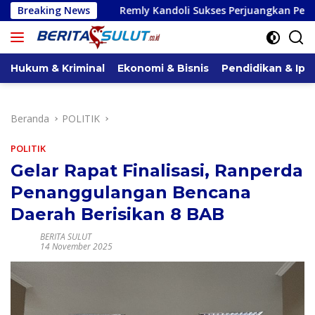
Langsung
Remly Kandoli Sukses Perjuangkan Perbaikan Jalan Pontak
Breaking News
ke
konten
Hukum & Kriminal
Ekonomi & Bisnis
Pendidikan & Ipt
Beranda
POLITIK
POLITIK
Gelar Rapat Finalisasi, Ranperda
Penanggulangan Bencana
Daerah Berisikan 8 BAB
BERITA SULUT
14 November 2025