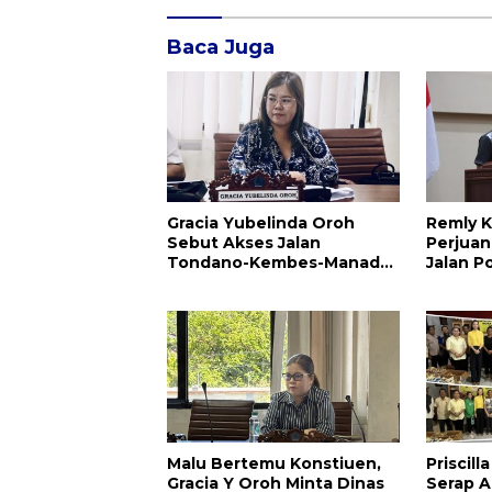
Baca Juga
Gracia Yubelinda Oroh
Remly K
Sebut Akses Jalan
Perjuan
Tondano-Kembes-Manado
Jalan P
Perlu Perhatian
Amuran
Pemerintah
Malu Bertemu Konstiuen,
Priscil
Gracia Y Oroh Minta Dinas
Serap Ap