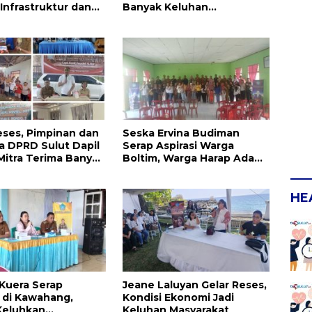
 Infrastruktur dan
Banyak Keluhan
an Serta
Masyarakat
kan Dikeluhkan
eses, Pimpinan dan
Seska Ervina Budiman
 DPRD Sulut Dapil
Serap Aspirasi Warga
Mitra Terima Banyak
Boltim, Warga Harap Ada
Dukungan Pengurusan IPR
HE
 Kuera Serap
Jeane Laluyan Gelar Reses,
i di Kawahang,
Kondisi Ekonomi Jadi
Keluhkan
Keluhan Masyarakat