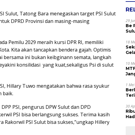
RE
I Sulut, Tatong Bara menegaskan target PSI Sulut
 untuk DPRD Provinsi dan masing-masing
29 Ju
Be 
Sul
Rak
ada Pemilu 2029 meraih kursi DPR RI, memiliki
Apr
18 Me
Sek
Kota. Kita akan tancapkan bendera gajah. Optimis
Gel
pai bersama ini bukan keibginann semata, langkah
Sam
dan
10 Me
yakini konsilidasi
yang kuat,sekaligus Psi di sulut
MTP
Jan
Tet
1 Mei
 PSI, Hillary Tuwo mengatakan bahwa rasa syukur
Ber
 baik.
Terim
Kes
s DPP PSI, pengurus DPW Sulut dan DPD
30 Ap
Rib
rwil PSI bisa berlangsung sukses. Terima kasih
Hadi
Rakorwil PSI Sulut bisa sukses,”ungkap Hillery
Muj