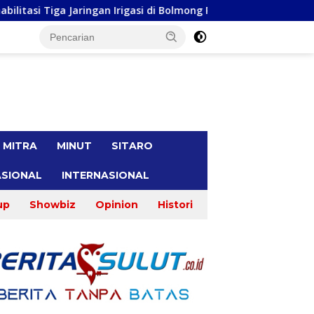
si di Bolmong Raya, Haslinda Rotinsulu Siap Kawal
Malu
tutup
MITRA
MINUT
SITARO
SIONAL
INTERNASIONAL
up
Showbiz
Opinion
Histori