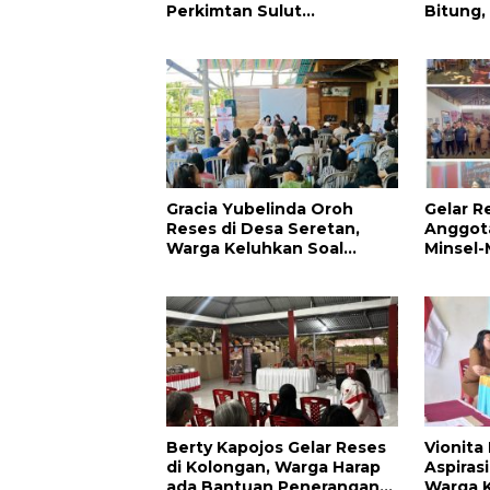
Perkimtan Sulut
Bitung,
Prioritaskan Pembangunan
Kesehat
Akses Jalan di Tandengan I
Pendidi
Warga
Gracia Yubelinda Oroh
Gelar R
Reses di Desa Seretan,
Anggota
Warga Keluhkan Soal
Minsel-
Perbaikkan Infrastruktur
Aspirasi
Jalan
Berty Kapojos Gelar Reses
Vionita
di Kolongan, Warga Harap
Aspiras
ada Bantuan Penerangan
Warga 