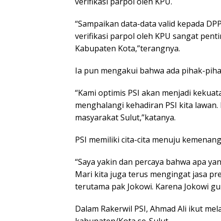
verifikasi parpol oleh KPU.
“Sampaikan data-data valid kepada DP
verifikasi parpol oleh KPU sangat penti
Kabupaten Kota,”terangnya.
Ia pun mengakui bahwa ada pihak-pihak
“Kami optimis PSI akan menjadi kekuata
menghalangi kehadiran PSI kita lawan. D
masyarakat Sulut,”katanya.
PSI memiliki cita-cita menuju kemenang
“Saya yakin dan percaya bahwa apa yan
Mari kita juga terus mengingat jasa pre
terutama pak Jokowi. Karena Jokowi gur
Dalam Rakerwil PSI, Ahmad Ali ikut m