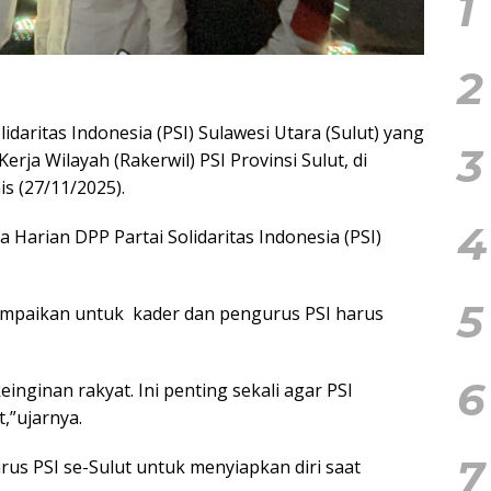
1
2
olidaritas Indonesia (PSI) Sulawesi Utara (Sulut) yang
3
rja Wilayah (Rakerwil) PSI Provinsi Sulut, di
s (27/11/2025).
4
a Harian DPP Partai Solidaritas Indonesia (PSI)
5
mpaikan untuk
kader dan pengurus PSI harus
6
einginan rakyat. Ini penting sekali agar PSI
,”ujarnya.
7
us PSI se-Sulut untuk menyiapkan diri saat