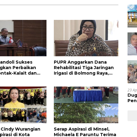
andoli Sukses
PUPR Anggarkan Dana
gkan Perbaikan
Rehabilitasi Tiga Jaringan
ontak-Kalait dan
Irigasi di Bolmong Raya,
g-Ratahan
Haslinda Rotinsulu Siap
Kawal
23 Ap
Dug
Pen
Res
Huk
la Cindy Wurangian
Serap Aspirasi di Minsel,
irasi di Kota
Michaela E Paruntu Terima