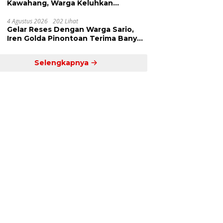
Kawahang, Warga Keluhkan
Infrastruktur Jalan Dan Pendidikan
4 Agustus 2026
202 Lihat
Gelar Reses Dengan Warga Sario,
Iren Golda Pinontoan Terima Banyak
Aspirasi
Selengkapnya