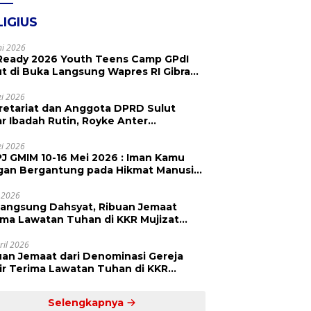
LIGIUS
ni 2026
Ready 2026 Youth Teens Camp GPdI
ut di Buka Langsung Wapres RI Gibran
abuming Raka, Hillary Julia Tuwo Beri
esiasi Tinggi
i 2026
retariat dan Anggota DPRD Sulut
ar Ibadah Rutin, Royke Anter
paikan Firman Tuhan Menjadi Alarm
 Pengingat
i 2026
J GMIM 10-16 Mei 2026 : Iman Kamu
gan Bergantung pada Hikmat Manusia,
api pada Kekuatan Allah
 2026
langsung Dahsyat, Ribuan Jemaat
a Lawatan Tuhan di KKR Mujizat
embuhan ‘Waktunya Sudah Dekat’
ril 2026
uan Jemaat dari Denominasi Gereja
r Terima Lawatan Tuhan di KKR
izat Kesembuhan Malam Ke 3
Selengkapnya