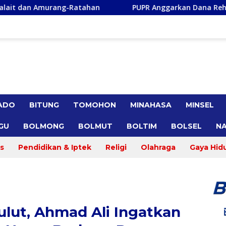
n
PUPR Anggarkan Dana Rehabilitasi Tiga Jaringan Iriga
ADO
BITUNG
TOMOHON
MINAHASA
MINSEL
GU
BOLMONG
BOLMUT
BOLTIM
BOLSEL
NA
s
Pendidikan & Iptek
Religi
Olahraga
Gaya Hid
ulut, Ahmad Ali Ingatkan