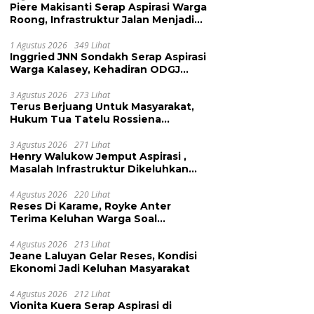
Piere Makisanti Serap Aspirasi Warga
Roong, Infrastruktur Jalan Menjadi
Keluhan
1 Agustus 2026
349 Lihat
Inggried JNN Sondakh Serap Aspirasi
Warga Kalasey, Kehadiran ODGJ
Dikeluhkan
3 Agustus 2026
273 Lihat
Terus Berjuang Untuk Masyarakat,
Hukum Tua Tatelu Rossiena
Anashtasya Angkouw Apresiasi
Kinerja Anggota DPRD Henry
3 Agustus 2026
271 Lihat
Henry Walukow Jemput Aspirasi ,
Walukow
Masalah Infrastruktur Dikeluhkan
Warga Dimembe
4 Agustus 2026
220 Lihat
Reses Di Karame, Royke Anter
Terima Keluhan Warga Soal
Pendidikan, Tarkam dan Sampah
4 Agustus 2026
213 Lihat
Jeane Laluyan Gelar Reses, Kondisi
Ekonomi Jadi Keluhan Masyarakat
4 Agustus 2026
212 Lihat
Vionita Kuera Serap Aspirasi di