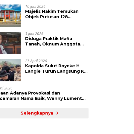
Kepolisian Didesak
Tangkap Vinni Sondakh
10 Juni 2026
Majelis Hakim Temukan
Objek Putusan 128
Berbeda dengan SHM 79,
Ahli Waris Ajukan Banding
Atas Putusan PN Tondano
3 Juni 2026
Diduga Praktik Mafia
Tanah, Oknum Anggota
DPRD Sulut LCS Diadukan
ke BK dan MP
27 April 2026
Kapolda Sulut Roycke H
Langie Turun Langsung Ke
Perkebunan Tatawiran
Tinjau Polemik Lahan 55
Hektare
ril 2026
aan Adanya Provokasi dan
cemaran Nama Baik, Wenny Lumentut
mi Laporkan Sejumlah Bakal Calon
um Tua Desa Koha
Selengkapnya