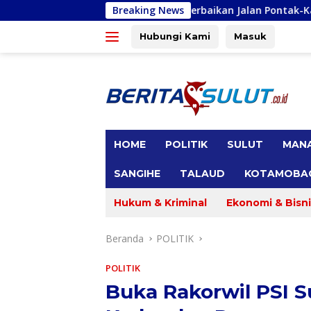
Langsung
erjuangkan Perbaikan Jalan Pontak-Kalait dan Amurang-Rataha
Breaking News
ke
konten
Hubungi Kami
Masuk
tutup
HOME
POLITIK
SULUT
MAN
SANGIHE
TALAUD
KOTAMOBA
Hukum & Kriminal
Ekonomi & Bisni
Beranda
POLITIK
POLITIK
Buka Rakorwil PSI S