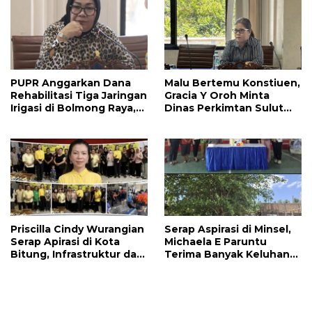
PUPR Anggarkan Dana
Malu Bertemu Konstiuen,
Rehabilitasi Tiga Jaringan
Gracia Y Oroh Minta
Irigasi di Bolmong Raya,
Dinas Perkimtan Sulut
Haslinda Rotinsulu Siap
Prioritaskan
Kawal
Pembangunan Akses
Jalan di Tandengan I
Priscilla Cindy Wurangian
Serap Aspirasi di Minsel,
Serap Apirasi di Kota
Michaela E Paruntu
Bitung, Infrastruktur dan
Terima Banyak Keluhan
Kesehatan Serta
Masyarakat
Pendidikan Dikeluhkan
Warga