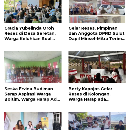
Gracia Yubelinda Oroh
Gelar Reses, Pimpinan
Reses di Desa Seretan,
dan Anggota DPRD Sulut
Warga Keluhkan Soal
Dapil Minsel-Mitra Terima
Perbaikkan Infrastruktur
Banyak Aspirasi
Jalan
Seska Ervina Budiman
Berty Kapojos Gelar
Serap Aspirasi Warga
Reses di Kolongan,
Boltim, Warga Harap Ada
Warga Harap ada
Dukungan Pengurusan
Bantuan Penerangan
IPR
Jalan dan UMKM