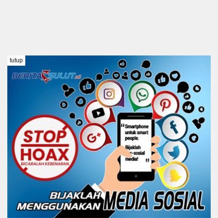
tutup
TENTANG KAMI
REDAKSI
DISCLAIMER
PEDOMAN MEDIA SIBER
KODE ETIK
Copyright @ 2021 BERITA SULUT #BeritaTanpaBatas