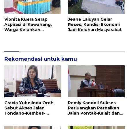
Vionita Kuera Serap
Jeane Laluyan Gelar
Aspirasi di Kawahang,
Reses, Kondisi Ekonomi
Warga Keluhkan
Jadi Keluhan Masyarakat
Infrastruktur Jalan Dan
Pendidikan
Rekomendasi untuk kamu
Gracia Yubelinda Oroh
Remly Kandoli Sukses
Sebut Akses Jalan
Perjuangkan Perbaikan
Tondano-Kembes-
Jalan Pontak-Kalait dan
Manado Perlu Perhatian
Amurang-Ratahan
Pemerintah