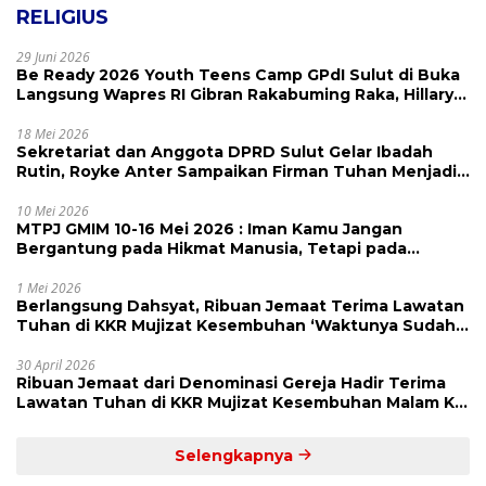
RELIGIUS
29 Juni 2026
Be Ready 2026 Youth Teens Camp GPdI Sulut di Buka
Langsung Wapres RI Gibran Rakabuming Raka, Hillary
Julia Tuwo Beri Apresiasi Tinggi
18 Mei 2026
Sekretariat dan Anggota DPRD Sulut Gelar Ibadah
Rutin, Royke Anter Sampaikan Firman Tuhan Menjadi
Alarm dan Pengingat
10 Mei 2026
MTPJ GMIM 10-16 Mei 2026 : Iman Kamu Jangan
Bergantung pada Hikmat Manusia, Tetapi pada
Kekuatan Allah
1 Mei 2026
Berlangsung Dahsyat, Ribuan Jemaat Terima Lawatan
Tuhan di KKR Mujizat Kesembuhan ‘Waktunya Sudah
Dekat’
30 April 2026
Ribuan Jemaat dari Denominasi Gereja Hadir Terima
Lawatan Tuhan di KKR Mujizat Kesembuhan Malam Ke
3
Selengkapnya