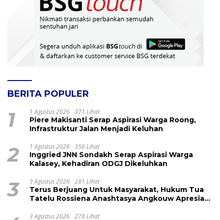
BERITA POPULER
1
1 Agustus 2026
371 Lihat
Piere Makisanti Serap Aspirasi Warga Roong,
Infrastruktur Jalan Menjadi Keluhan
2
1 Agustus 2026
356 Lihat
Inggried JNN Sondakh Serap Aspirasi Warga
Kalasey, Kehadiran ODGJ Dikeluhkan
3
3 Agustus 2026
281 Lihat
Terus Berjuang Untuk Masyarakat, Hukum Tua
Tatelu Rossiena Anashtasya Angkouw Apresiasi
Kinerja Anggota DPRD Henry Walukow
3 Agustus 2026
278 Lihat