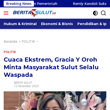
Langsung
Pemerintah
Breaking News
Remly Kandoli Sukses Perjuangkan Perbaik
ke
konten
Hukum & Kriminal
Ekonomi & Bisnis
Pendidikan & Ipt
Beranda
POLITIK
POLITIK
Cuaca Ekstrem, Gracia Y Oroh
Minta Masyarakat Sulut Selalu
Waspada
BERITA SULUT
12 Desember 2025