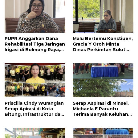
PUPR Anggarkan Dana
Malu Bertemu Konstiuen,
Rehabilitasi Tiga Jaringan
Gracia Y Oroh Minta
Irigasi di Bolmong Raya,
Dinas Perkimtan Sulut
Haslinda Rotinsulu Siap
Prioritaskan
Kawal
Pembangunan Akses
Jalan di Tandengan I
Priscilla Cindy Wurangian
Serap Aspirasi di Minsel,
Serap Apirasi di Kota
Michaela E Paruntu
Bitung, Infrastruktur dan
Terima Banyak Keluhan
Kesehatan Serta
Masyarakat
Pendidikan Dikeluhkan
Warga