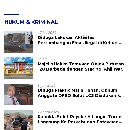
HUKUM & KRIMINAL
17 Juli 2026
Diduga Lakukan Aktivitas
Pertambangan Emas Ilegal di Kebun
Raya Megawati, Kepolisian Didesak
Tangkap Vinni Sondakh
10 Juni 2026
Majelis Hakim Temukan Objek Putusan
128 Berbeda dengan SHM 79, Ahli Waris
Ajukan Banding Atas Putusan PN
Tondano
3 Juni 2026
Diduga Praktik Mafia Tanah, Oknum
Anggota DPRD Sulut LCS Diadukan ke
BK dan MP
27 April 2026
Kapolda Sulut Roycke H Langie Turun
Langsung Ke Perkebunan Tatawiran
Tinjau Polemik Lahan 55 Hektare