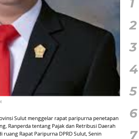
1
2
3
4
5
t
6
ovinsi Sulut menggelar rapat paripurna penetapan
ng, Ranperda tentang Pajak dan Retribusi Daerah
7
i ruang Rapat Paripurna DPRD Sulut, Senin