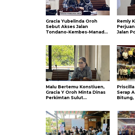
Gracia Yubelinda Oroh
Remly K
Sebut Akses Jalan
Perjuan
Tondano-Kembes-Manado
Jalan P
Perlu Perhatian
Amuran
Pemerintah
Malu Bertemu Konstiuen,
Priscil
Gracia Y Oroh Minta Dinas
Serap Ap
Perkimtan Sulut
Bitung,
Prioritaskan Pembangunan
Kesehat
Akses Jalan di Tandengan I
Pendidi
Warga