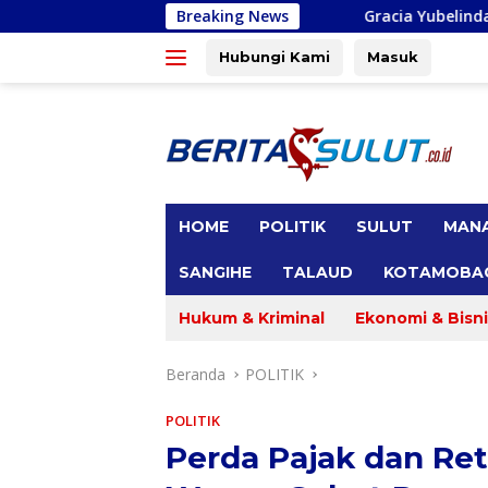
Langsung
Gracia Yubelinda Oroh Sebut Akses Jala
Breaking News
ke
konten
Hubungi Kami
Masuk
tutup
HOME
POLITIK
SULUT
MAN
SANGIHE
TALAUD
KOTAMOBA
Hukum & Kriminal
Ekonomi & Bisni
Beranda
POLITIK
POLITIK
Perda Pajak dan Ret