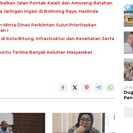
rbaikan Jalan Pontak-Kalait dan Amurang-Ratahan
ngan Irigasi di Bolmong Raya, Haslinda
 Minta Dinas Perkimtan Sulut Prioritaskan
an I
i di Kota Bitung, Infrastruktur dan Kesehatan Serta
Paruntu Terima Banyak Keluhan Masyarakat
23 Ap
Dug
Pen
Res
Huk