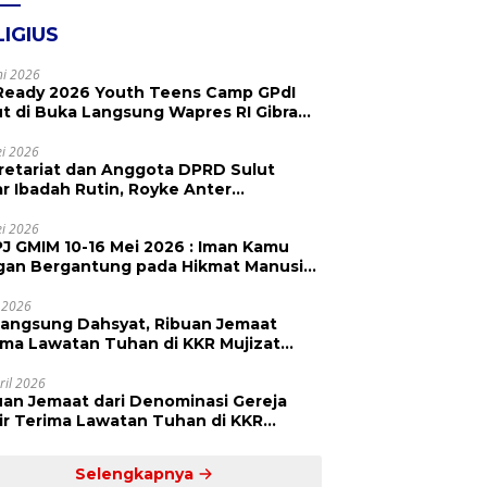
LIGIUS
ni 2026
Ready 2026 Youth Teens Camp GPdI
ut di Buka Langsung Wapres RI Gibran
abuming Raka, Hillary Julia Tuwo Beri
esiasi Tinggi
i 2026
retariat dan Anggota DPRD Sulut
ar Ibadah Rutin, Royke Anter
paikan Firman Tuhan Menjadi Alarm
 Pengingat
i 2026
J GMIM 10-16 Mei 2026 : Iman Kamu
gan Bergantung pada Hikmat Manusia,
api pada Kekuatan Allah
 2026
langsung Dahsyat, Ribuan Jemaat
a Lawatan Tuhan di KKR Mujizat
embuhan ‘Waktunya Sudah Dekat’
ril 2026
uan Jemaat dari Denominasi Gereja
r Terima Lawatan Tuhan di KKR
izat Kesembuhan Malam Ke 3
Selengkapnya