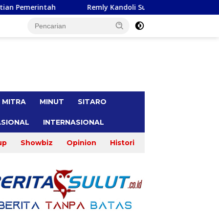
Remly Kandoli Sukses Perjuangkan Perbaikan Jalan Pontak-Ka
tutup
MITRA
MINUT
SITARO
SIONAL
INTERNASIONAL
up
Showbiz
Opinion
Histori