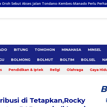
n Tondano-Kembes-Manado Perlu Perhatian Pemerintah
ADO
BITUNG
TOMOHON
MINAHASA
MINSEL
GU
BOLMONG
BOLMUT
BOLTIM
BOLSEL
NA
s
Pendidikan & Iptek
Religi
Olahraga
Gaya Hid
ribusi di Tetapkan,Rocky