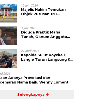
Kepolisian Didesak
Tangkap Vinni Sondakh
10 Juni 2026
Majelis Hakim Temukan
Objek Putusan 128
Berbeda dengan SHM 79,
Ahli Waris Ajukan Banding
Atas Putusan PN Tondano
3 Juni 2026
Diduga Praktik Mafia
Tanah, Oknum Anggota
DPRD Sulut LCS Diadukan
ke BK dan MP
27 April 2026
Kapolda Sulut Roycke H
Langie Turun Langsung Ke
Perkebunan Tatawiran
Tinjau Polemik Lahan 55
Hektare
ril 2026
aan Adanya Provokasi dan
cemaran Nama Baik, Wenny Lumentut
mi Laporkan Sejumlah Bakal Calon
um Tua Desa Koha
Selengkapnya