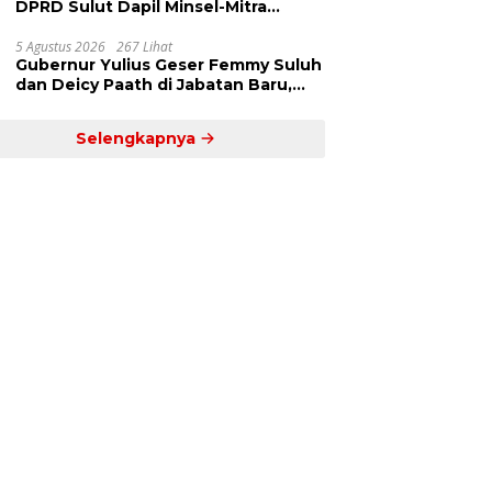
DPRD Sulut Dapil Minsel-Mitra
Terima Banyak Aspirasi
5 Agustus 2026
267 Lihat
Gubernur Yulius Geser Femmy Suluh
dan Deicy Paath di Jabatan Baru,
Jahja Rondonuwu Promosi jadi Kadis
Selengkapnya