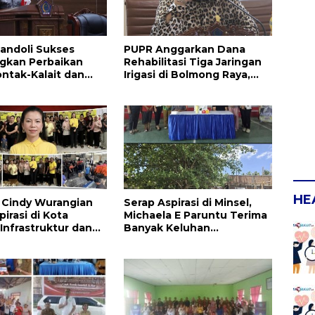
andoli Sukses
PUPR Anggarkan Dana
gkan Perbaikan
Rehabilitasi Tiga Jaringan
ontak-Kalait dan
Irigasi di Bolmong Raya,
g-Ratahan
Haslinda Rotinsulu Siap
Kawal
HE
la Cindy Wurangian
Serap Aspirasi di Minsel,
irasi di Kota
Michaela E Paruntu Terima
 Infrastruktur dan
Banyak Keluhan
an Serta
Masyarakat
kan Dikeluhkan