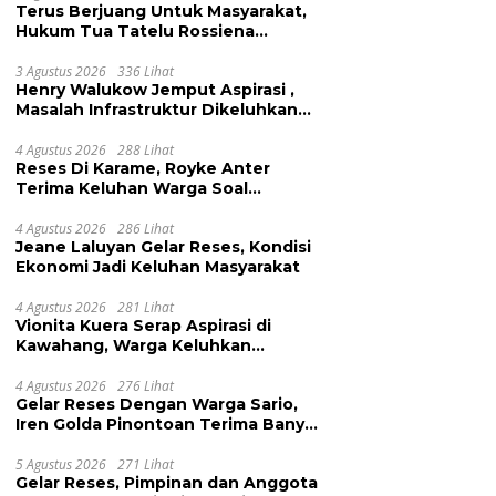
Terus Berjuang Untuk Masyarakat,
Hukum Tua Tatelu Rossiena
Anashtasya Angkouw Apresiasi
Kinerja Anggota DPRD Henry
3 Agustus 2026
336 Lihat
Henry Walukow Jemput Aspirasi ,
Walukow
Masalah Infrastruktur Dikeluhkan
Warga Dimembe
4 Agustus 2026
288 Lihat
Reses Di Karame, Royke Anter
Terima Keluhan Warga Soal
Pendidikan, Tarkam dan Sampah
4 Agustus 2026
286 Lihat
Jeane Laluyan Gelar Reses, Kondisi
Ekonomi Jadi Keluhan Masyarakat
4 Agustus 2026
281 Lihat
Vionita Kuera Serap Aspirasi di
Kawahang, Warga Keluhkan
Infrastruktur Jalan Dan Pendidikan
4 Agustus 2026
276 Lihat
Gelar Reses Dengan Warga Sario,
Iren Golda Pinontoan Terima Banyak
Aspirasi
5 Agustus 2026
271 Lihat
Gelar Reses, Pimpinan dan Anggota