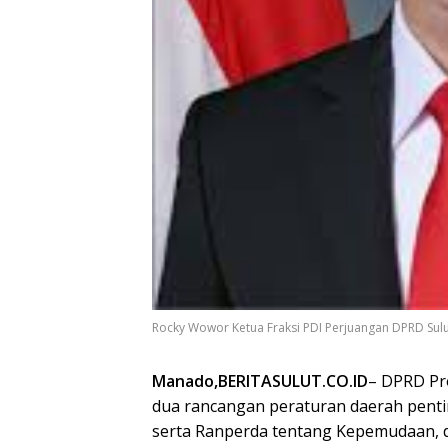
Rocky Wowor Ketua Fraksi PDI Perjuangan DPRD Sulu
Manado,BERITASULUT.CO.ID
– DPRD Pr
dua rancangan peraturan daerah penti
serta Ranperda tentang Kepemudaan, d