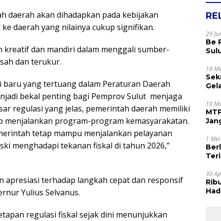
ah daerah akan dihadapkan pada kebijakan
RE
ke daerah yang nilainya cukup signifikan.
29 Ju
Be 
h kreatif dan mandiri dalam menggali sumber-
Sul
Rak
sah dan terukur.
Apr
18 Me
Sek
i baru yang tertuang dalam Peraturan Daerah
Gel
Sam
enjadi bekal penting bagi Pemprov Sulut menjaga
dan
10 Me
ar regulasi yang jelas, pemerintah daerah memiliki
MTP
etap menjalankan program-program kemasyarakatan.
Jan
Tet
merintah tetap mampu menjalankan pelayanan
1 Mei
i menghadapi tekanan fiskal di tahun 2026,”
Ber
Terim
Kes
30 Ap
 apresiasi terhadap langkah cepat dan responsif
Rib
Hadi
nur Yulius Selvanus.
Muj
pan regulasi fiskal sejak dini menunjukkan