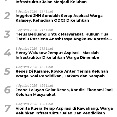
Infrastruktur Jalan Menjadi Keluhan
2
1 Agustus 2026
297 Lihat
Inggried JNN Sondakh Serap Aspirasi Warga
Kalasey, Kehadiran ODGJ Dikeluhkan
3
3 Agustus 2026
217 Lihat
Terus Berjuang Untuk Masyarakat, Hukum Tua
Tatelu Rossiena Anashtasya Angkouw Apresiasi
Kinerja Anggota DPRD Henry Walukow
4
3 Agustus 2026
215 Lihat
Henry Walukow Jemput Aspirasi , Masalah
Infrastruktur Dikeluhkan Warga Dimembe
5
4 Agustus 2026
162 Lihat
Reses Di Karame, Royke Anter Terima Keluhan
Warga Soal Pendidikan, Tarkam dan Sampah
6
4 Agustus 2026
156 Lihat
Jeane Laluyan Gelar Reses, Kondisi Ekonomi Jadi
Keluhan Masyarakat
7
4 Agustus 2026
150 Lihat
Vionita Kuera Serap Aspirasi di Kawahang, Warga
Keluhkan Infrastruktur Jalan Dan Pendidikan