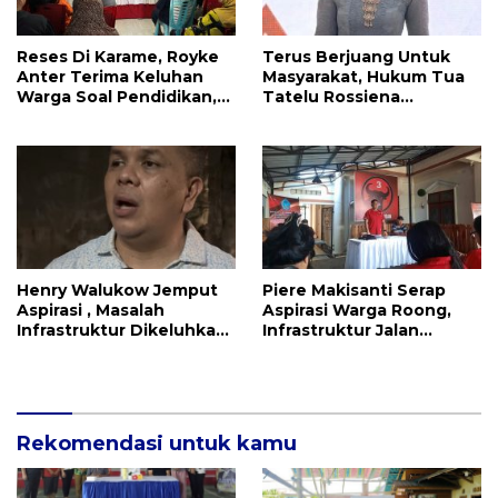
Reses Di Karame, Royke
Terus Berjuang Untuk
Anter Terima Keluhan
Masyarakat, Hukum Tua
Warga Soal Pendidikan,
Tatelu Rossiena
Tarkam dan Sampah
Anashtasya Angkouw
Apresiasi Kinerja
Anggota DPRD Henry
Walukow
Henry Walukow Jemput
Piere Makisanti Serap
Aspirasi , Masalah
Aspirasi Warga Roong,
Infrastruktur Dikeluhkan
Infrastruktur Jalan
Warga Dimembe
Menjadi Keluhan
Rekomendasi untuk kamu