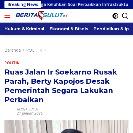
Langsung
ga Keluhkan Soal Perbaikkan Infrastruktur Jalan
Breaking News
Gelar 
ke
konten
Hukum & Kriminal
Ekonomi & Bisnis
Pendidikan & Ipt
Beranda
POLITIK
POLITIK
Ruas Jalan Ir Soekarno Rusak
Parah, Berty Kapojos Desak
Pemerintah Segara Lakukan
Perbaikan
BERITA SULUT
21 Januari 2026