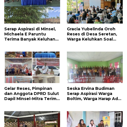
Serap Aspirasi di Minsel,
Gracia Yubelinda Oroh
Michaela E Paruntu
Reses di Desa Seretan,
Terima Banyak Keluhan
Warga Keluhkan Soal
Masyarakat
Perbaikkan Infrastruktur
Jalan
Gelar Reses, Pimpinan
Seska Ervina Budiman
dan Anggota DPRD Sulut
Serap Aspirasi Warga
Dapil Minsel-Mitra Terima
Boltim, Warga Harap Ada
Banyak Aspirasi
Dukungan Pengurusan
IPR