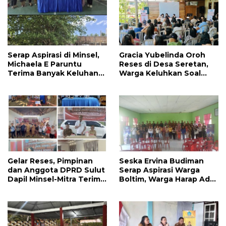
Serap Aspirasi di Minsel,
Gracia Yubelinda Oroh
Michaela E Paruntu
Reses di Desa Seretan,
Terima Banyak Keluhan
Warga Keluhkan Soal
Masyarakat
Perbaikkan Infrastruktur
Jalan
Gelar Reses, Pimpinan
Seska Ervina Budiman
dan Anggota DPRD Sulut
Serap Aspirasi Warga
Dapil Minsel-Mitra Terima
Boltim, Warga Harap Ada
Banyak Aspirasi
Dukungan Pengurusan
IPR