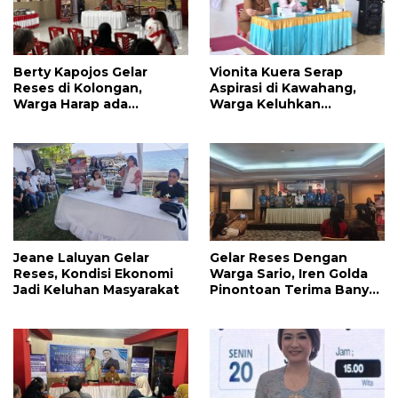
Berty Kapojos Gelar
Vionita Kuera Serap
Reses di Kolongan,
Aspirasi di Kawahang,
Warga Harap ada
Warga Keluhkan
Bantuan Penerangan
Infrastruktur Jalan Dan
Jalan dan UMKM
Pendidikan
Jeane Laluyan Gelar
Gelar Reses Dengan
Reses, Kondisi Ekonomi
Warga Sario, Iren Golda
Jadi Keluhan Masyarakat
Pinontoan Terima Banyak
Aspirasi