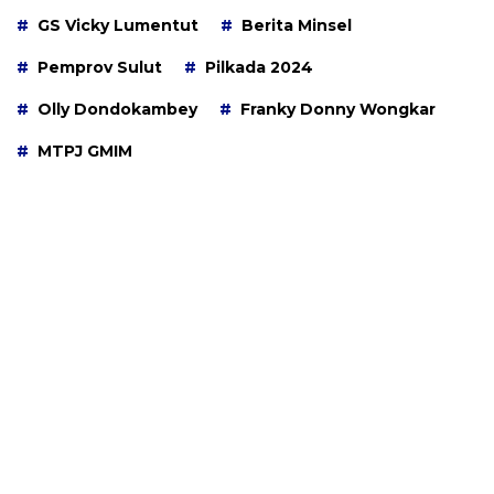
GS Vicky Lumentut
Berita Minsel
Pemprov Sulut
Pilkada 2024
Olly Dondokambey
Franky Donny Wongkar
MTPJ GMIM