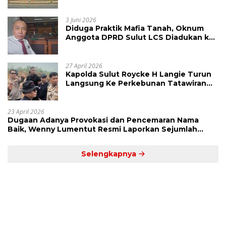
Ajukan Banding Atas Putusan PN
Tondano
3 Juni 2026
Diduga Praktik Mafia Tanah, Oknum
Anggota DPRD Sulut LCS Diadukan ke
BK dan MP
27 April 2026
Kapolda Sulut Roycke H Langie Turun
Langsung Ke Perkebunan Tatawiran
Tinjau Polemik Lahan 55 Hektare
23 April 2026
Dugaan Adanya Provokasi dan Pencemaran Nama
Baik, Wenny Lumentut Resmi Laporkan Sejumlah
Bakal Calon Hukum Tua Desa Koha
Selengkapnya