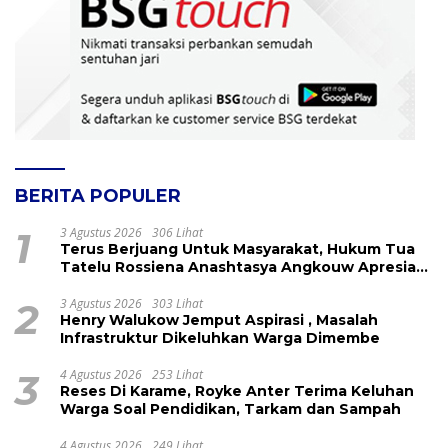
BERITA POPULER
1
3 Agustus 2026
306 Lihat
Terus Berjuang Untuk Masyarakat, Hukum Tua
Tatelu Rossiena Anashtasya Angkouw Apresiasi
Kinerja Anggota DPRD Henry Walukow
2
3 Agustus 2026
303 Lihat
Henry Walukow Jemput Aspirasi , Masalah
Infrastruktur Dikeluhkan Warga Dimembe
3
4 Agustus 2026
253 Lihat
Reses Di Karame, Royke Anter Terima Keluhan
Warga Soal Pendidikan, Tarkam dan Sampah
4 Agustus 2026
249 Lihat