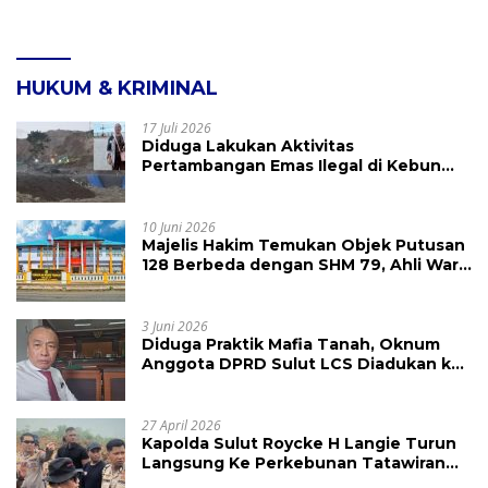
HUKUM & KRIMINAL
17 Juli 2026
Diduga Lakukan Aktivitas
Pertambangan Emas Ilegal di Kebun
Raya Megawati, Kepolisian Didesak
Tangkap Vinni Sondakh
10 Juni 2026
Majelis Hakim Temukan Objek Putusan
128 Berbeda dengan SHM 79, Ahli Waris
Ajukan Banding Atas Putusan PN
Tondano
3 Juni 2026
Diduga Praktik Mafia Tanah, Oknum
Anggota DPRD Sulut LCS Diadukan ke
BK dan MP
27 April 2026
Kapolda Sulut Roycke H Langie Turun
Langsung Ke Perkebunan Tatawiran
Tinjau Polemik Lahan 55 Hektare