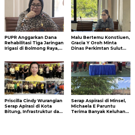
PUPR Anggarkan Dana
Malu Bertemu Konstiuen,
Rehabilitasi Tiga Jaringan
Gracia Y Oroh Minta
Irigasi di Bolmong Raya,
Dinas Perkimtan Sulut
Haslinda Rotinsulu Siap
Prioritaskan
Kawal
Pembangunan Akses
Jalan di Tandengan I
Priscilla Cindy Wurangian
Serap Aspirasi di Minsel,
Serap Apirasi di Kota
Michaela E Paruntu
Bitung, Infrastruktur dan
Terima Banyak Keluhan
Kesehatan Serta
Masyarakat
Pendidikan Dikeluhkan
Warga