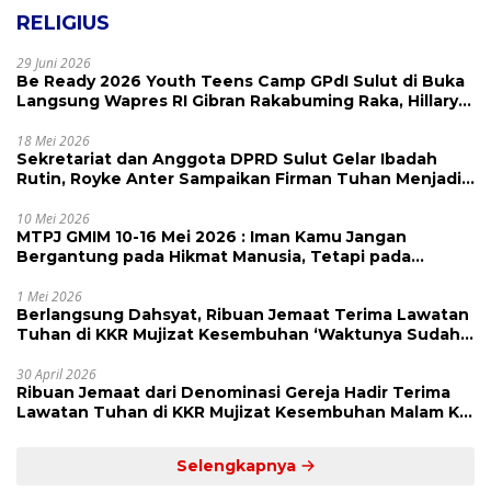
RELIGIUS
29 Juni 2026
Be Ready 2026 Youth Teens Camp GPdI Sulut di Buka
Langsung Wapres RI Gibran Rakabuming Raka, Hillary
Julia Tuwo Beri Apresiasi Tinggi
18 Mei 2026
Sekretariat dan Anggota DPRD Sulut Gelar Ibadah
Rutin, Royke Anter Sampaikan Firman Tuhan Menjadi
Alarm dan Pengingat
10 Mei 2026
MTPJ GMIM 10-16 Mei 2026 : Iman Kamu Jangan
Bergantung pada Hikmat Manusia, Tetapi pada
Kekuatan Allah
1 Mei 2026
Berlangsung Dahsyat, Ribuan Jemaat Terima Lawatan
Tuhan di KKR Mujizat Kesembuhan ‘Waktunya Sudah
Dekat’
30 April 2026
Ribuan Jemaat dari Denominasi Gereja Hadir Terima
Lawatan Tuhan di KKR Mujizat Kesembuhan Malam Ke
3
Selengkapnya