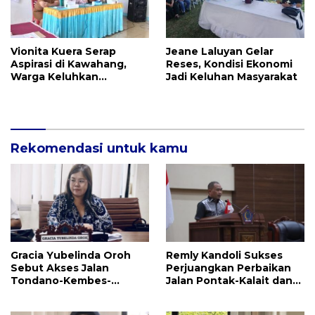
Vionita Kuera Serap
Jeane Laluyan Gelar
Aspirasi di Kawahang,
Reses, Kondisi Ekonomi
Warga Keluhkan
Jadi Keluhan Masyarakat
Infrastruktur Jalan Dan
Pendidikan
Rekomendasi untuk kamu
Gracia Yubelinda Oroh
Remly Kandoli Sukses
Sebut Akses Jalan
Perjuangkan Perbaikan
Tondano-Kembes-
Jalan Pontak-Kalait dan
Manado Perlu Perhatian
Amurang-Ratahan
Pemerintah