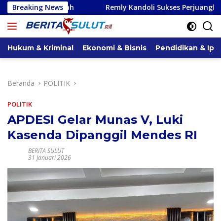
Langsung
Breaking News
Remly Kandoli Sukses Perjuangkan Perbaikan Jalan Po
ke
konten
Hukum & Kriminal
Ekonomi & Bisnis
Pendidikan & Ipt
Beranda
POLITIK
POLITIK
APDESI Gelar Munas V, Luki
Kasenda Dipanggil Mendes RI
BERITA SULUT
31 Januari 2026