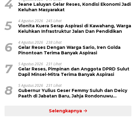
4
Jeane Laluyan Gelar Reses, Kondisi Ekonomi Jadi
Keluhan Masyarakat
5
4 Agustus 2026
245 Lihat
Vionita Kuera Serap Aspirasi di Kawahang, Warga
Keluhkan Infrastruktur Jalan Dan Pendidikan
6
4 Agustus 2026
238 Lihat
Gelar Reses Dengan Warga Sario, Iren Golda
Pinontoan Terima Banyak Aspirasi
7
5 Agustus 2026
231 Lihat
Gelar Reses, Pimpinan dan Anggota DPRD Sulut
Dapil Minsel-Mitra Terima Banyak Aspirasi
8
5 Agustus 2026
231 Lihat
Gubernur Yulius Geser Femmy Suluh dan Deicy
Paath di Jabatan Baru, Jahja Rondonuwu
Promosi jadi Kadis
Selengkapnya