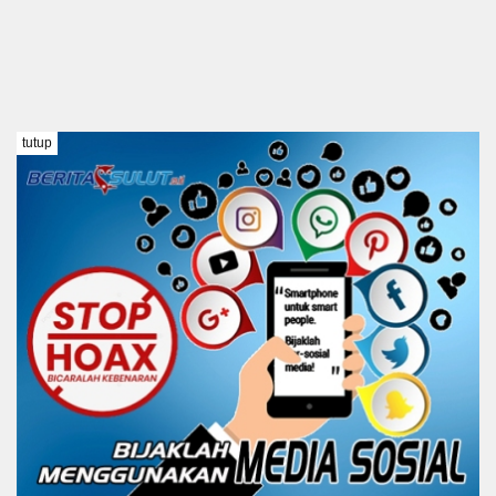
tutup
TENTANG KAMI
REDAKSI
DISCLAIMER
PEDOMAN MEDIA SIBER
KODE ETIK
Copyright @ 2021 BERITA SULUT #BeritaTanpaBatas