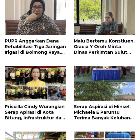
PUPR Anggarkan Dana
Malu Bertemu Konstiuen,
Rehabilitasi Tiga Jaringan
Gracia Y Oroh Minta
Irigasi di Bolmong Raya,
Dinas Perkimtan Sulut
Haslinda Rotinsulu Siap
Prioritaskan
Kawal
Pembangunan Akses
Jalan di Tandengan I
Priscilla Cindy Wurangian
Serap Aspirasi di Minsel,
Serap Apirasi di Kota
Michaela E Paruntu
Bitung, Infrastruktur dan
Terima Banyak Keluhan
Kesehatan Serta
Masyarakat
Pendidikan Dikeluhkan
Warga