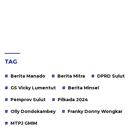
TAG
Berita Manado
Berita Mitra
DPRD Sulut
GS Vicky Lumentut
Berita Minsel
Pemprov Sulut
Pilkada 2024
Olly Dondokambey
Franky Donny Wongkar
MTPJ GMIM