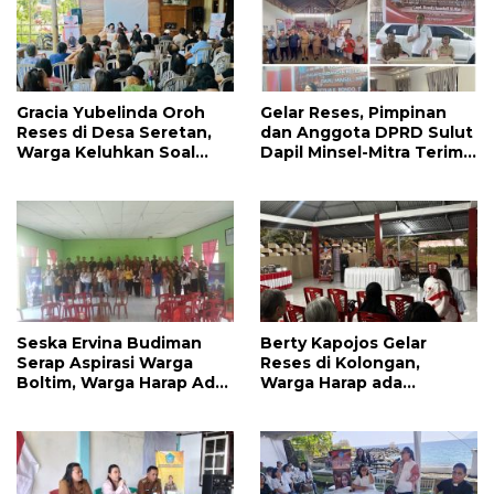
Gracia Yubelinda Oroh
Gelar Reses, Pimpinan
Reses di Desa Seretan,
dan Anggota DPRD Sulut
Warga Keluhkan Soal
Dapil Minsel-Mitra Terima
Perbaikkan Infrastruktur
Banyak Aspirasi
Jalan
Seska Ervina Budiman
Berty Kapojos Gelar
Serap Aspirasi Warga
Reses di Kolongan,
Boltim, Warga Harap Ada
Warga Harap ada
Dukungan Pengurusan
Bantuan Penerangan
IPR
Jalan dan UMKM