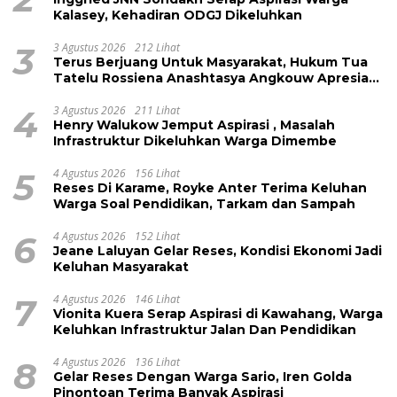
Kalasey, Kehadiran ODGJ Dikeluhkan
3
3 Agustus 2026
212 Lihat
Terus Berjuang Untuk Masyarakat, Hukum Tua
Tatelu Rossiena Anashtasya Angkouw Apresiasi
Kinerja Anggota DPRD Henry Walukow
4
3 Agustus 2026
211 Lihat
Henry Walukow Jemput Aspirasi , Masalah
Infrastruktur Dikeluhkan Warga Dimembe
5
4 Agustus 2026
156 Lihat
Reses Di Karame, Royke Anter Terima Keluhan
Warga Soal Pendidikan, Tarkam dan Sampah
6
4 Agustus 2026
152 Lihat
Jeane Laluyan Gelar Reses, Kondisi Ekonomi Jadi
Keluhan Masyarakat
7
4 Agustus 2026
146 Lihat
Vionita Kuera Serap Aspirasi di Kawahang, Warga
Keluhkan Infrastruktur Jalan Dan Pendidikan
8
4 Agustus 2026
136 Lihat
Gelar Reses Dengan Warga Sario, Iren Golda
Pinontoan Terima Banyak Aspirasi