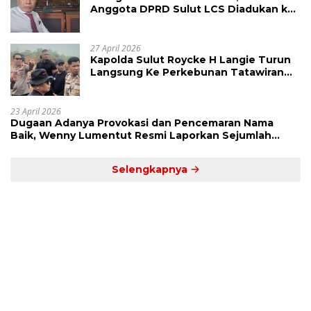
Anggota DPRD Sulut LCS Diadukan ke
BK dan MP
27 April 2026
Kapolda Sulut Roycke H Langie Turun
Langsung Ke Perkebunan Tatawiran
Tinjau Polemik Lahan 55 Hektare
23 April 2026
Dugaan Adanya Provokasi dan Pencemaran Nama
Baik, Wenny Lumentut Resmi Laporkan Sejumlah
Bakal Calon Hukum Tua Desa Koha
Selengkapnya