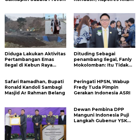
Polda Sulut Sambangi
Handoko Sanjaya
‎Polres Mitra
Apresiasi Masyarakat
Mitra
Diduga Lakukan Aktivitas
Dituding Sebagai
Pertambangan Emas
penambang Ilegal, Fanly
Ilegal di Kebun Raya
Mokolomban: Itu Tidak
Megawati, Kepolisian
Benar dan Merusak Nama
Didesak Tangkap Vinni
Baik!
Safari Ramadhan, Bupati
Peringati HPSN, Wabup
Sondakh
Ronald Kandoli Sambagi
Fredy Tuda Pimpin
Masjid Ar Rahman Belang
Gerakan Indonesia ASRI
Dewan Pembina DPP
Manguni Indonesia Puji
Langkah Gubenur YSK
Tuntaskan RTRW