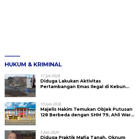
HUKUM & KRIMINAL
17 Juli 2026
Diduga Lakukan Aktivitas
Pertambangan Emas Ilegal di Kebun
Raya Megawati, Kepolisian Didesak
Tangkap Vinni Sondakh
10 Juni 2026
Majelis Hakim Temukan Objek Putusan
128 Berbeda dengan SHM 79, Ahli Waris
Ajukan Banding Atas Putusan PN
Tondano
3 Juni 2026
Diduga Praktik Mafia Tanah, Oknum