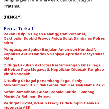
penghargaan Paritrana Award dan UHC jategori
Pratama.
(HENGLY)
Berita Terkait
Pekan Disiplin Cegah Pelanggaran Personel,
Gaktibplin Subbid Provos Polda Sulut Sambangi ‎Polres
Mitra
Pengucapan Syukur Berjalan Aman dan Kondusif,
Kapolres AKBP Handoko Sanjaya Apresiasi Masyarakat
Mitra
Diduga Lakukan Aktivitas Pertambangan Emas Ilegal
di Kebun Raya Megawati, Kepolisian Didesak Tangkap
Vinni Sondakh
Dituding Sebagai penambang Ilegal, Fanly
Mokolomban: Itu Tidak Benar dan Merusak Nama Baik!
Safari Ramadhan, Bupati Ronald Kandoli Sambagi
Masjid Ar Rahman Belang
Peringati HPSN, Wabup Fredy Tuda Pimpin Gerakan
Indonesia ASRI