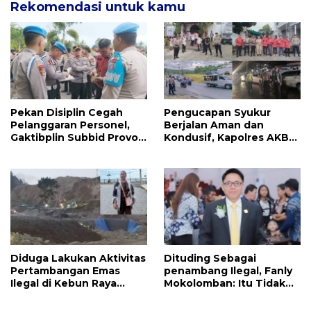
Rekomendasi untuk kamu
Pekan Disiplin Cegah
Pengucapan Syukur
Pelanggaran Personel,
Berjalan Aman dan
Gaktibplin Subbid Provos
Kondusif, Kapolres AKBP
Polda Sulut Sambangi
Handoko Sanjaya
‎Polres Mitra
Apresiasi Masyarakat
Mitra
Diduga Lakukan Aktivitas
Dituding Sebagai
Pertambangan Emas
penambang Ilegal, Fanly
Ilegal di Kebun Raya
Mokolomban: Itu Tidak
Megawati, Kepolisian
Benar dan Merusak Nama
Didesak Tangkap Vinni
Baik!