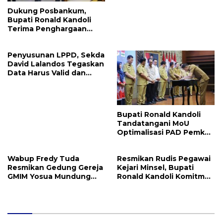
Dukung Posbankum,
Bupati Ronald Kandoli
Terima Penghargaan
Nasional Dari Menteri
Hukum RI
Penyusunan LPPD, Sekda
David Lalandos Tegaskan
Data Harus Valid dan
Akurat
Bupati Ronald Kandoli
Tandatangani MoU
Optimalisasi PAD Pemkab
Mitra dan Pemprov Sulut
Wabup Fredy Tuda
Resmikan Rudis Pegawai
Resmikan Gedung Gereja
Kejari Minsel, Bupati
GMIM Yosua Mundung
Ronald Kandoli Komitmen
Satu
Dukung Kinerja Penegak
Hukum