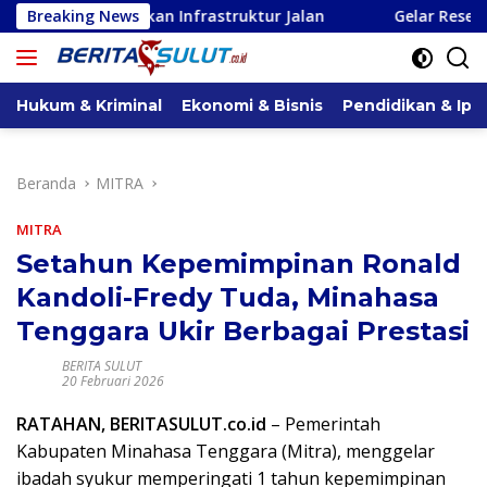
Langsung
ikkan Infrastruktur Jalan
Breaking News
Gelar Reses, Pimpinan dan An
ke
konten
Hukum & Kriminal
Ekonomi & Bisnis
Pendidikan & Ipt
Beranda
MITRA
MITRA
Setahun Kepemimpinan Ronald
Kandoli-Fredy Tuda, Minahasa
Tenggara Ukir Berbagai Prestasi
BERITA SULUT
20 Februari 2026
RATAHAN, BERITASULUT.co.id
– Pemerintah
Kabupaten Minahasa Tenggara (Mitra), menggelar
ibadah syukur memperingati 1 tahun kepemimpinan