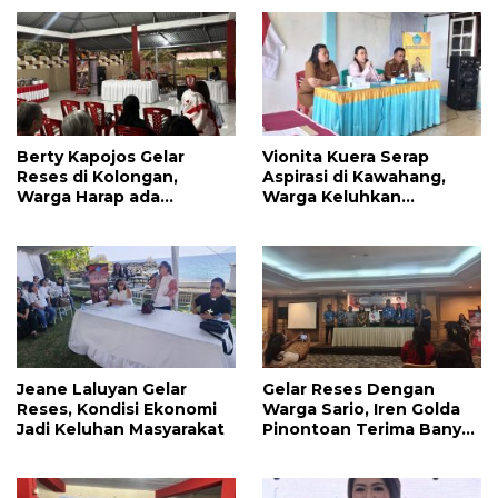
IPR
Berty Kapojos Gelar
Vionita Kuera Serap
Reses di Kolongan,
Aspirasi di Kawahang,
Warga Harap ada
Warga Keluhkan
Bantuan Penerangan
Infrastruktur Jalan Dan
Jalan dan UMKM
Pendidikan
Jeane Laluyan Gelar
Gelar Reses Dengan
Reses, Kondisi Ekonomi
Warga Sario, Iren Golda
Jadi Keluhan Masyarakat
Pinontoan Terima Banyak
Aspirasi