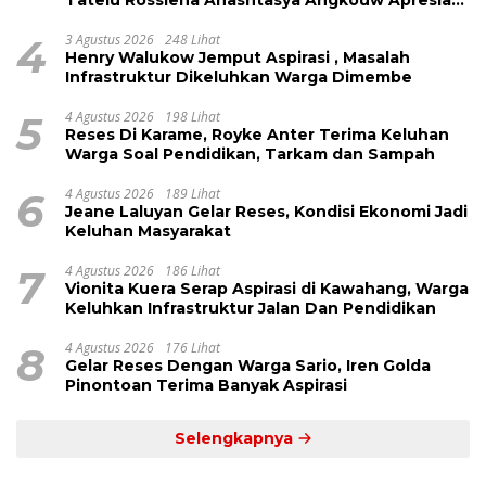
Kinerja Anggota DPRD Henry Walukow
4
3 Agustus 2026
248 Lihat
Henry Walukow Jemput Aspirasi , Masalah
Infrastruktur Dikeluhkan Warga Dimembe
5
4 Agustus 2026
198 Lihat
Reses Di Karame, Royke Anter Terima Keluhan
Warga Soal Pendidikan, Tarkam dan Sampah
6
4 Agustus 2026
189 Lihat
Jeane Laluyan Gelar Reses, Kondisi Ekonomi Jadi
Keluhan Masyarakat
7
4 Agustus 2026
186 Lihat
Vionita Kuera Serap Aspirasi di Kawahang, Warga
Keluhkan Infrastruktur Jalan Dan Pendidikan
8
4 Agustus 2026
176 Lihat
Gelar Reses Dengan Warga Sario, Iren Golda
Pinontoan Terima Banyak Aspirasi
Selengkapnya