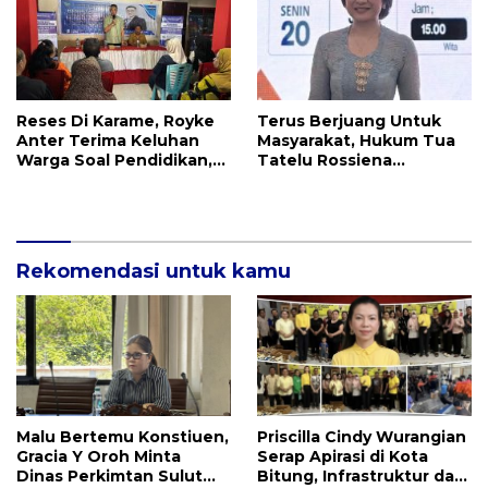
Reses Di Karame, Royke
Terus Berjuang Untuk
Anter Terima Keluhan
Masyarakat, Hukum Tua
Warga Soal Pendidikan,
Tatelu Rossiena
Tarkam dan Sampah
Anashtasya Angkouw
Apresiasi Kinerja
Anggota DPRD Henry
Walukow
Rekomendasi untuk kamu
Malu Bertemu Konstiuen,
Priscilla Cindy Wurangian
Gracia Y Oroh Minta
Serap Apirasi di Kota
Dinas Perkimtan Sulut
Bitung, Infrastruktur dan