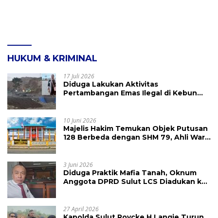
HUKUM & KRIMINAL
17 Juli 2026
Diduga Lakukan Aktivitas
Pertambangan Emas Ilegal di Kebun
Raya Megawati, Kepolisian Didesak
Tangkap Vinni Sondakh
10 Juni 2026
Majelis Hakim Temukan Objek Putusan
128 Berbeda dengan SHM 79, Ahli Waris
Ajukan Banding Atas Putusan PN
Tondano
3 Juni 2026
Diduga Praktik Mafia Tanah, Oknum
Anggota DPRD Sulut LCS Diadukan ke
BK dan MP
27 April 2026
Kapolda Sulut Roycke H Langie Turun