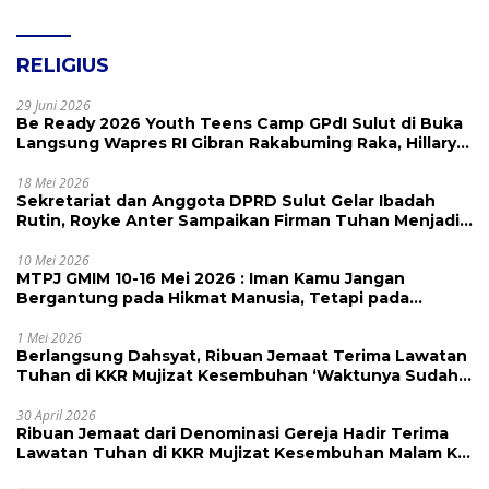
RELIGIUS
29 Juni 2026
Be Ready 2026 Youth Teens Camp GPdI Sulut di Buka
Langsung Wapres RI Gibran Rakabuming Raka, Hillary
Julia Tuwo Beri Apresiasi Tinggi
18 Mei 2026
Sekretariat dan Anggota DPRD Sulut Gelar Ibadah
Rutin, Royke Anter Sampaikan Firman Tuhan Menjadi
Alarm dan Pengingat
10 Mei 2026
MTPJ GMIM 10-16 Mei 2026 : Iman Kamu Jangan
Bergantung pada Hikmat Manusia, Tetapi pada
Kekuatan Allah
1 Mei 2026
Berlangsung Dahsyat, Ribuan Jemaat Terima Lawatan
Tuhan di KKR Mujizat Kesembuhan ‘Waktunya Sudah
Dekat’
30 April 2026
Ribuan Jemaat dari Denominasi Gereja Hadir Terima
Lawatan Tuhan di KKR Mujizat Kesembuhan Malam Ke
3