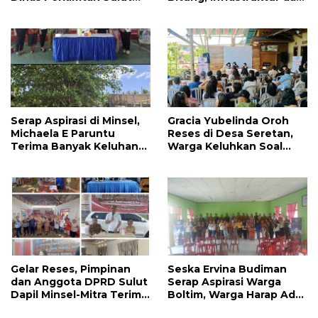
Prioritaskan
Kesehatan Serta
Pembangunan Akses
Pendidikan Dikeluhkan
Jalan di Tandengan I
Warga
Serap Aspirasi di Minsel,
Gracia Yubelinda Oroh
Michaela E Paruntu
Reses di Desa Seretan,
Terima Banyak Keluhan
Warga Keluhkan Soal
Masyarakat
Perbaikkan Infrastruktur
Jalan
Gelar Reses, Pimpinan
Seska Ervina Budiman
dan Anggota DPRD Sulut
Serap Aspirasi Warga
Dapil Minsel-Mitra Terima
Boltim, Warga Harap Ada
Banyak Aspirasi
Dukungan Pengurusan