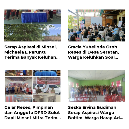
Prioritaskan
Kesehatan Serta
Pembangunan Akses
Pendidikan Dikeluhkan
Jalan di Tandengan I
Warga
Serap Aspirasi di Minsel,
Gracia Yubelinda Oroh
Michaela E Paruntu
Reses di Desa Seretan,
Terima Banyak Keluhan
Warga Keluhkan Soal
Masyarakat
Perbaikkan Infrastruktur
Jalan
Gelar Reses, Pimpinan
Seska Ervina Budiman
dan Anggota DPRD Sulut
Serap Aspirasi Warga
Dapil Minsel-Mitra Terima
Boltim, Warga Harap Ada
Banyak Aspirasi
Dukungan Pengurusan
IPR