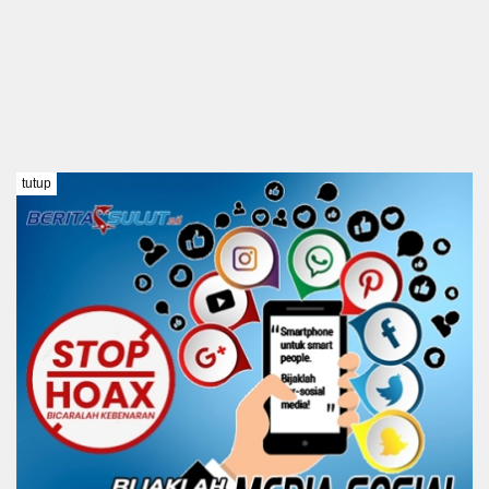
tutup
TENTANG KAMI
REDAKSI
DISCLAIMER
PEDOMAN MEDIA SIBER
KODE ETIK
Copyright @ 2021 BERITA SULUT #BeritaTanpaBatas