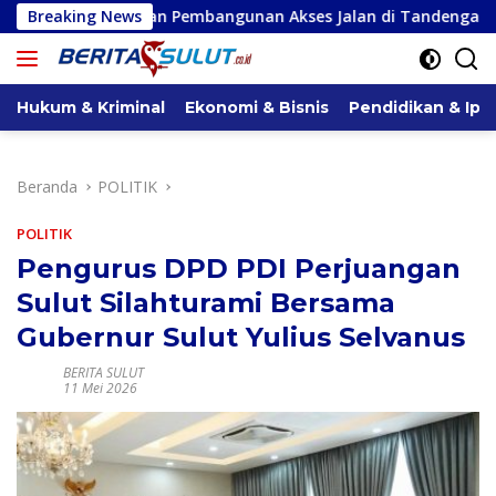
Langsung
kan Pembangunan Akses Jalan di Tandengan I
Breaking News
Priscilla 
ke
konten
Hukum & Kriminal
Ekonomi & Bisnis
Pendidikan & Ipt
Beranda
POLITIK
POLITIK
Pengurus DPD PDI Perjuangan
Sulut Silahturami Bersama
Gubernur Sulut Yulius Selvanus
BERITA SULUT
11 Mei 2026