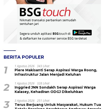
BERITA POPULER
1
1 Agustus 2026
343 Lihat
Piere Makisanti Serap Aspirasi Warga Roong,
Infrastruktur Jalan Menjadi Keluhan
2
1 Agustus 2026
328 Lihat
Inggried JNN Sondakh Serap Aspirasi Warga
Kalasey, Kehadiran ODGJ Dikeluhkan
3
3 Agustus 2026
251 Lihat
Terus Berjuang Untuk Masyarakat, Hukum Tua
Tatelu Rossiena Anashtasya Angkouw Apresiasi