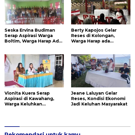
Seska Ervina Budiman
Berty Kapojos Gelar
Serap Aspirasi Warga
Reses di Kolongan,
Boltim, Warga Harap Ada
Warga Harap ada
Dukungan Pengurusan
Bantuan Penerangan
IPR
Jalan dan UMKM
Vionita Kuera Serap
Jeane Laluyan Gelar
Aspirasi di Kawahang,
Reses, Kondisi Ekonomi
Warga Keluhkan
Jadi Keluhan Masyarakat
Infrastruktur Jalan Dan
Pendidikan
Rekomendasi untuk kamu