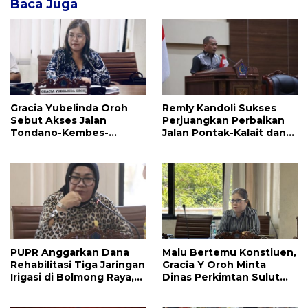
Baca Juga
Gracia Yubelinda Oroh
Remly Kandoli Sukses
Sebut Akses Jalan
Perjuangkan Perbaikan
Tondano-Kembes-
Jalan Pontak-Kalait dan
Manado Perlu Perhatian
Amurang-Ratahan
Pemerintah
PUPR Anggarkan Dana
Malu Bertemu Konstiuen,
Rehabilitasi Tiga Jaringan
Gracia Y Oroh Minta
Irigasi di Bolmong Raya,
Dinas Perkimtan Sulut
Haslinda Rotinsulu Siap
Prioritaskan
Kawal
Pembangunan Akses