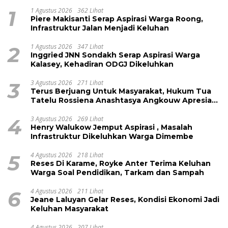
1
1 Agustus 2026
362 Lihat
Piere Makisanti Serap Aspirasi Warga Roong,
Infrastruktur Jalan Menjadi Keluhan
2
1 Agustus 2026
347 Lihat
Inggried JNN Sondakh Serap Aspirasi Warga
Kalasey, Kehadiran ODGJ Dikeluhkan
3
3 Agustus 2026
271 Lihat
Terus Berjuang Untuk Masyarakat, Hukum Tua
Tatelu Rossiena Anashtasya Angkouw Apresiasi
Kinerja Anggota DPRD Henry Walukow
4
3 Agustus 2026
269 Lihat
Henry Walukow Jemput Aspirasi , Masalah
Infrastruktur Dikeluhkan Warga Dimembe
5
4 Agustus 2026
218 Lihat
Reses Di Karame, Royke Anter Terima Keluhan
Warga Soal Pendidikan, Tarkam dan Sampah
6
4 Agustus 2026
211 Lihat
Jeane Laluyan Gelar Reses, Kondisi Ekonomi Jadi
Keluhan Masyarakat
4 Agustus 2026
207 Lihat