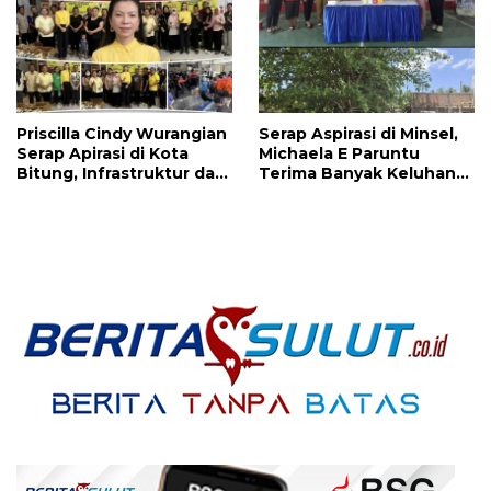
Jalan di Tandengan I
Priscilla Cindy Wurangian
Serap Aspirasi di Minsel,
Serap Apirasi di Kota
Michaela E Paruntu
Bitung, Infrastruktur dan
Terima Banyak Keluhan
Kesehatan Serta
Masyarakat
Pendidikan Dikeluhkan
Warga