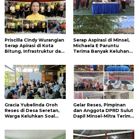
Jalan di Tandengan I
Priscilla Cindy Wurangian
Serap Aspirasi di Minsel,
Serap Apirasi di Kota
Michaela E Paruntu
Bitung, Infrastruktur dan
Terima Banyak Keluhan
Kesehatan Serta
Masyarakat
Pendidikan Dikeluhkan
Warga
Gracia Yubelinda Oroh
Gelar Reses, Pimpinan
Reses di Desa Seretan,
dan Anggota DPRD Sulut
Warga Keluhkan Soal
Dapil Minsel-Mitra Terima
Perbaikkan Infrastruktur
Banyak Aspirasi
Jalan