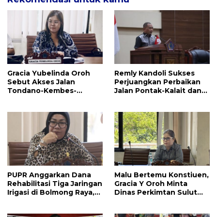
Gracia Yubelinda Oroh
Remly Kandoli Sukses
Sebut Akses Jalan
Perjuangkan Perbaikan
Tondano-Kembes-
Jalan Pontak-Kalait dan
Manado Perlu Perhatian
Amurang-Ratahan
Pemerintah
PUPR Anggarkan Dana
Malu Bertemu Konstiuen,
Rehabilitasi Tiga Jaringan
Gracia Y Oroh Minta
Irigasi di Bolmong Raya,
Dinas Perkimtan Sulut
Haslinda Rotinsulu Siap
Prioritaskan
Kawal
Pembangunan Akses