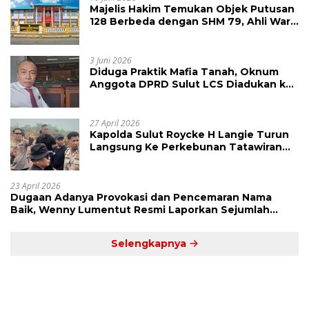
Majelis Hakim Temukan Objek Putusan
128 Berbeda dengan SHM 79, Ahli Waris
Ajukan Banding Atas Putusan PN
Tondano
3 Juni 2026
Diduga Praktik Mafia Tanah, Oknum
Anggota DPRD Sulut LCS Diadukan ke
BK dan MP
27 April 2026
Kapolda Sulut Roycke H Langie Turun
Langsung Ke Perkebunan Tatawiran
Tinjau Polemik Lahan 55 Hektare
23 April 2026
Dugaan Adanya Provokasi dan Pencemaran Nama
Baik, Wenny Lumentut Resmi Laporkan Sejumlah
Bakal Calon Hukum Tua Desa Koha
Selengkapnya