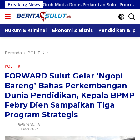
Langsung
h Minta Dinas Perkimtan Sulut Prioritaskan Pembangunan Akses
Breaking News
ke
konten
Hukum & Kriminal
Ekonomi & Bisnis
Pendidikan & Ipt
Beranda
POLITIK
POLITIK
FORWARD Sulut Gelar ‘Ngopi
Bareng’ Bahas Perkembangan
Dunia Pendidikan, Kepala BPMP
Febry Dien Sampaikan Tiga
Program Strategis
BERITA SULUT
13 Mei 2026