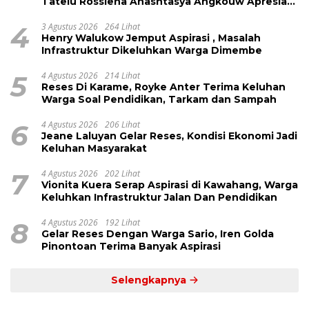
Tatelu Rossiena Anashtasya Angkouw Apresiasi
Kinerja Anggota DPRD Henry Walukow
4
3 Agustus 2026
264 Lihat
Henry Walukow Jemput Aspirasi , Masalah
Infrastruktur Dikeluhkan Warga Dimembe
5
4 Agustus 2026
214 Lihat
Reses Di Karame, Royke Anter Terima Keluhan
Warga Soal Pendidikan, Tarkam dan Sampah
6
4 Agustus 2026
206 Lihat
Jeane Laluyan Gelar Reses, Kondisi Ekonomi Jadi
Keluhan Masyarakat
7
4 Agustus 2026
202 Lihat
Vionita Kuera Serap Aspirasi di Kawahang, Warga
Keluhkan Infrastruktur Jalan Dan Pendidikan
8
4 Agustus 2026
192 Lihat
Gelar Reses Dengan Warga Sario, Iren Golda
Pinontoan Terima Banyak Aspirasi
Selengkapnya