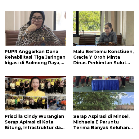
Manado Perlu Perhatian
Amurang-Ratahan
Pemerintah
PUPR Anggarkan Dana
Malu Bertemu Konstiuen,
Rehabilitasi Tiga Jaringan
Gracia Y Oroh Minta
Irigasi di Bolmong Raya,
Dinas Perkimtan Sulut
Haslinda Rotinsulu Siap
Prioritaskan
Kawal
Pembangunan Akses
Jalan di Tandengan I
Priscilla Cindy Wurangian
Serap Aspirasi di Minsel,
Serap Apirasi di Kota
Michaela E Paruntu
Bitung, Infrastruktur dan
Terima Banyak Keluhan
Kesehatan Serta
Masyarakat
Pendidikan Dikeluhkan