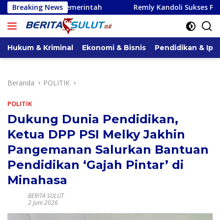
Langsung
erintah
Breaking News
Remly Kandoli Sukses Perjuangkan Perbaikan 
ke
konten
Hukum & Kriminal
Ekonomi & Bisnis
Pendidikan & Ipt
Beranda
POLITIK
POLITIK
Dukung Dunia Pendidikan,
Ketua DPP PSI Melky Jakhin
Pangemanan Salurkan Bantuan
Pendidikan ‘Gajah Pintar’ di
Minahasa
BERITA SULUT
2 Juni 2026