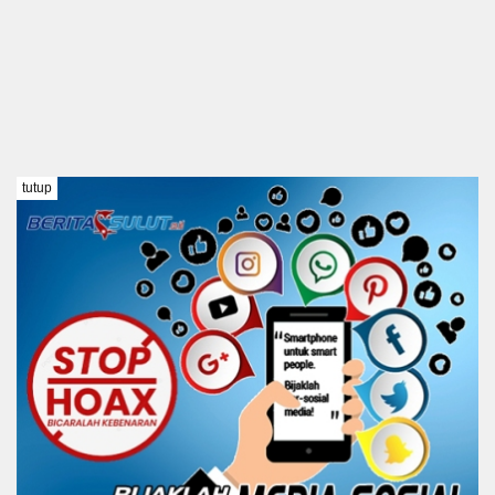
tutup
TENTANG KAMI
REDAKSI
DISCLAIMER
PEDOMAN MEDIA SIBER
KODE ETIK
Copyright @ 2021 BERITA SULUT #BeritaTanpaBatas