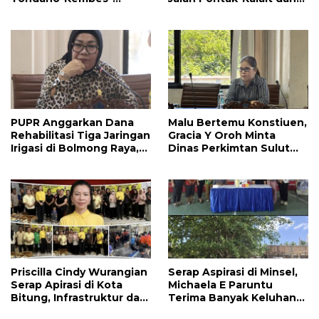
Manado Perlu Perhatian
Amurang-Ratahan
Pemerintah
PUPR Anggarkan Dana
Malu Bertemu Konstiuen,
Rehabilitasi Tiga Jaringan
Gracia Y Oroh Minta
Irigasi di Bolmong Raya,
Dinas Perkimtan Sulut
Haslinda Rotinsulu Siap
Prioritaskan
Kawal
Pembangunan Akses
Jalan di Tandengan I
Priscilla Cindy Wurangian
Serap Aspirasi di Minsel,
Serap Apirasi di Kota
Michaela E Paruntu
Bitung, Infrastruktur dan
Terima Banyak Keluhan
Kesehatan Serta
Masyarakat