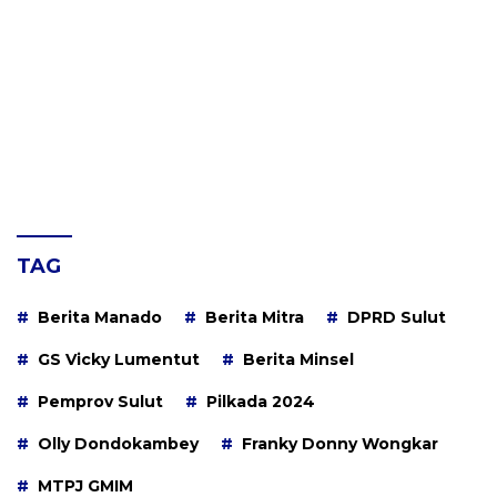
TAG
Berita Manado
Berita Mitra
DPRD Sulut
GS Vicky Lumentut
Berita Minsel
Pemprov Sulut
Pilkada 2024
Olly Dondokambey
Franky Donny Wongkar
MTPJ GMIM