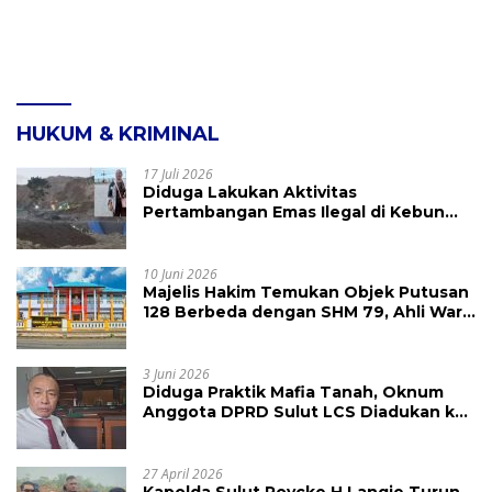
HUKUM & KRIMINAL
17 Juli 2026
Diduga Lakukan Aktivitas
Pertambangan Emas Ilegal di Kebun
Raya Megawati, Kepolisian Didesak
Tangkap Vinni Sondakh
10 Juni 2026
Majelis Hakim Temukan Objek Putusan
128 Berbeda dengan SHM 79, Ahli Waris
Ajukan Banding Atas Putusan PN
Tondano
3 Juni 2026
Diduga Praktik Mafia Tanah, Oknum
Anggota DPRD Sulut LCS Diadukan ke
BK dan MP
27 April 2026