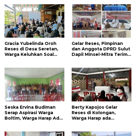
Pendidikan Dikeluhkan
Warga
Gracia Yubelinda Oroh
Gelar Reses, Pimpinan
Reses di Desa Seretan,
dan Anggota DPRD Sulut
Warga Keluhkan Soal
Dapil Minsel-Mitra Terima
Perbaikkan Infrastruktur
Banyak Aspirasi
Jalan
Seska Ervina Budiman
Berty Kapojos Gelar
Serap Aspirasi Warga
Reses di Kolongan,
Boltim, Warga Harap Ada
Warga Harap ada
Dukungan Pengurusan
Bantuan Penerangan
IPR
Jalan dan UMKM