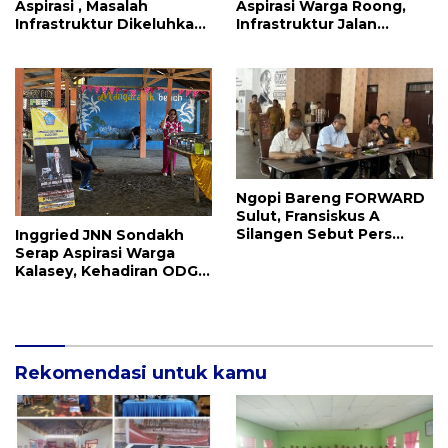
Aspirasi , Masalah
Aspirasi Warga Roong,
Infrastruktur Dikeluhkan
Infrastruktur Jalan
Warga Dimembe
Menjadi Keluhan
Ngopi Bareng FORWARD
Sulut, Fransiskus A
Silangen Sebut Pers
Inggried JNN Sondakh
Memiliki Peran Penting
Serap Aspirasi Warga
Dan Fungsi Kontrol Sosial
Kalasey, Kehadiran ODGJ
Dikeluhkan
Rekomendasi untuk kamu