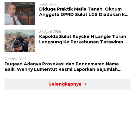
3 Juni 2026
Diduga Praktik Mafia Tanah, Oknum
Anggota DPRD Sulut LCS Diadukan ke
BK dan MP
27 April 2026
Kapolda Sulut Roycke H Langie Turun
Langsung Ke Perkebunan Tatawiran
Tinjau Polemik Lahan 55 Hektare
23 April 2026
Dugaan Adanya Provokasi dan Pencemaran Nama
Baik, Wenny Lumentut Resmi Laporkan Sejumlah
Bakal Calon Hukum Tua Desa Koha
Selengkapnya