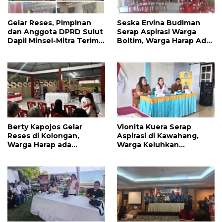
Gelar Reses, Pimpinan
Seska Ervina Budiman
dan Anggota DPRD Sulut
Serap Aspirasi Warga
Dapil Minsel-Mitra Terima
Boltim, Warga Harap Ada
Banyak Aspirasi
Dukungan Pengurusan
IPR
Berty Kapojos Gelar
Vionita Kuera Serap
Reses di Kolongan,
Aspirasi di Kawahang,
Warga Harap ada
Warga Keluhkan
Bantuan Penerangan
Infrastruktur Jalan Dan
Jalan dan UMKM
Pendidikan