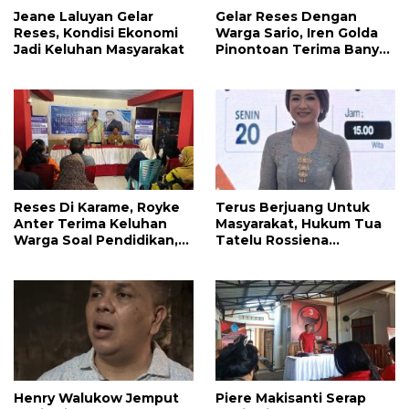
Jeane Laluyan Gelar
Gelar Reses Dengan
Reses, Kondisi Ekonomi
Warga Sario, Iren Golda
Jadi Keluhan Masyarakat
Pinontoan Terima Banyak
Aspirasi
Reses Di Karame, Royke
Terus Berjuang Untuk
Anter Terima Keluhan
Masyarakat, Hukum Tua
Warga Soal Pendidikan,
Tatelu Rossiena
Tarkam dan Sampah
Anashtasya Angkouw
Apresiasi Kinerja
Anggota DPRD Henry
Walukow
Henry Walukow Jemput
Piere Makisanti Serap