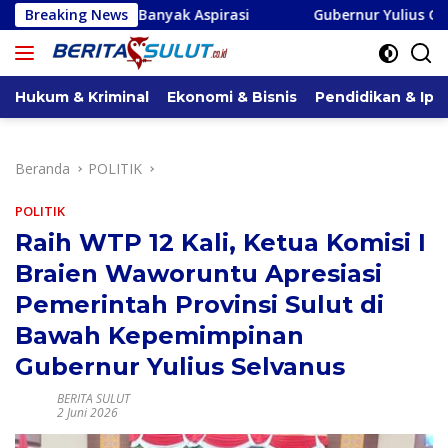
Langsung
 Banyak Aspirasi
Breaking News
Gubernur Yulius Geser Femmy Suluh da
ke
konten
Hukum & Kriminal
Ekonomi & Bisnis
Pendidikan & Ipt
Beranda
POLITIK
POLITIK
Raih WTP 12 Kali, Ketua Komisi I
Braien Waworuntu Apresiasi
Pemerintah Provinsi Sulut di
Bawah Kepemimpinan
Gubernur Yulius Selvanus
BERITA SULUT
2 Juni 2026