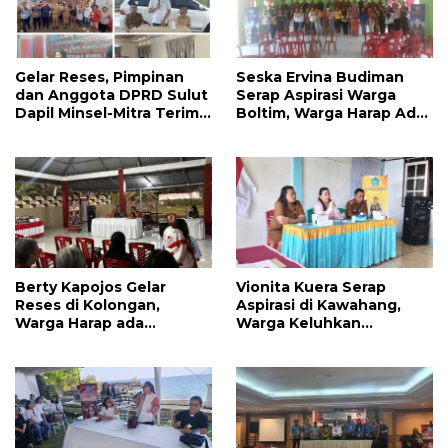
Gelar Reses, Pimpinan
Seska Ervina Budiman
dan Anggota DPRD Sulut
Serap Aspirasi Warga
Dapil Minsel-Mitra Terima
Boltim, Warga Harap Ada
Banyak Aspirasi
Dukungan Pengurusan
IPR
Berty Kapojos Gelar
Vionita Kuera Serap
Reses di Kolongan,
Aspirasi di Kawahang,
Warga Harap ada
Warga Keluhkan
Bantuan Penerangan
Infrastruktur Jalan Dan
Jalan dan UMKM
Pendidikan