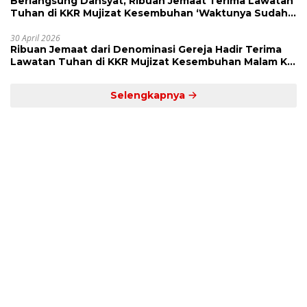
Berlangsung Dahsyat, Ribuan Jemaat Terima Lawatan
Tuhan di KKR Mujizat Kesembuhan ‘Waktunya Sudah
Dekat’
30 April 2026
Ribuan Jemaat dari Denominasi Gereja Hadir Terima
Lawatan Tuhan di KKR Mujizat Kesembuhan Malam Ke
3
Selengkapnya