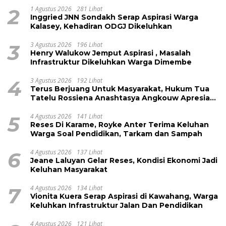
2
1 Agustus 2026
281 Lihat
Inggried JNN Sondakh Serap Aspirasi Warga
Kalasey, Kehadiran ODGJ Dikeluhkan
3
3 Agustus 2026
196 Lihat
Henry Walukow Jemput Aspirasi , Masalah
Infrastruktur Dikeluhkan Warga Dimembe
4
3 Agustus 2026
192 Lihat
Terus Berjuang Untuk Masyarakat, Hukum Tua
Tatelu Rossiena Anashtasya Angkouw Apresiasi
Kinerja Anggota DPRD Henry Walukow
5
4 Agustus 2026
141 Lihat
Reses Di Karame, Royke Anter Terima Keluhan
Warga Soal Pendidikan, Tarkam dan Sampah
6
4 Agustus 2026
137 Lihat
Jeane Laluyan Gelar Reses, Kondisi Ekonomi Jadi
Keluhan Masyarakat
7
4 Agustus 2026
134 Lihat
Vionita Kuera Serap Aspirasi di Kawahang, Warga
Keluhkan Infrastruktur Jalan Dan Pendidikan
4 Agustus 2026
121 Lihat