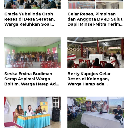
Gracia Yubelinda Oroh
Gelar Reses, Pimpinan
Reses di Desa Seretan,
dan Anggota DPRD Sulut
Warga Keluhkan Soal
Dapil Minsel-Mitra Terima
Perbaikkan Infrastruktur
Banyak Aspirasi
Jalan
Seska Ervina Budiman
Berty Kapojos Gelar
Serap Aspirasi Warga
Reses di Kolongan,
Boltim, Warga Harap Ada
Warga Harap ada
Dukungan Pengurusan
Bantuan Penerangan
IPR
Jalan dan UMKM