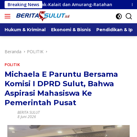
Langsung
ak-Kalait dan Amurang-Ratahan
Breaking News
PUPR Anggarkan Dana Re
ke
konten
Hukum & Kriminal
Ekonomi & Bisnis
Pendidikan & Ipt
Beranda
POLITIK
POLITIK
Michaela E Paruntu Bersama
Komisi I DPRD Sulut, Bahwa
Aspirasi Mahasiswa Ke
Pemerintah Pusat
BERITA SULUT
8 Juni 2026