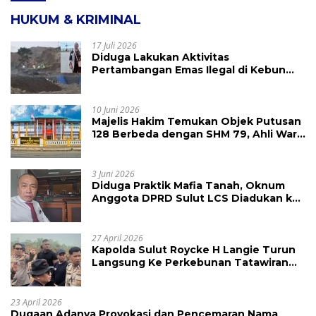
HUKUM & KRIMINAL
17 Juli 2026
Diduga Lakukan Aktivitas
Pertambangan Emas Ilegal di Kebun
Raya Megawati, Kepolisian Didesak
Tangkap Vinni Sondakh
10 Juni 2026
Majelis Hakim Temukan Objek Putusan
128 Berbeda dengan SHM 79, Ahli Waris
Ajukan Banding Atas Putusan PN
Tondano
3 Juni 2026
Diduga Praktik Mafia Tanah, Oknum
Anggota DPRD Sulut LCS Diadukan ke
BK dan MP
27 April 2026
Kapolda Sulut Roycke H Langie Turun
Langsung Ke Perkebunan Tatawiran
Tinjau Polemik Lahan 55 Hektare
23 April 2026
Dugaan Adanya Provokasi dan Pencemaran Nama