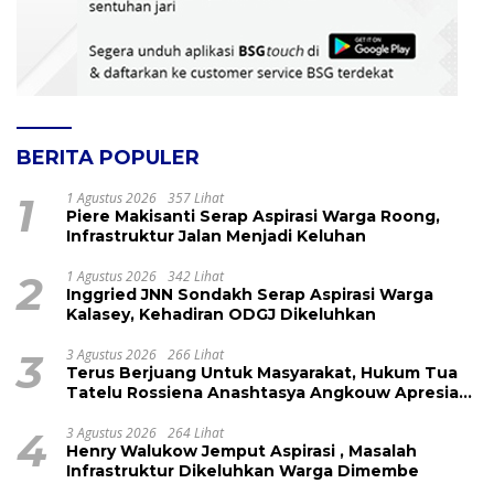
BERITA POPULER
1
1 Agustus 2026
357 Lihat
Piere Makisanti Serap Aspirasi Warga Roong,
Infrastruktur Jalan Menjadi Keluhan
2
1 Agustus 2026
342 Lihat
Inggried JNN Sondakh Serap Aspirasi Warga
Kalasey, Kehadiran ODGJ Dikeluhkan
3
3 Agustus 2026
266 Lihat
Terus Berjuang Untuk Masyarakat, Hukum Tua
Tatelu Rossiena Anashtasya Angkouw Apresiasi
Kinerja Anggota DPRD Henry Walukow
4
3 Agustus 2026
264 Lihat
Henry Walukow Jemput Aspirasi , Masalah
Infrastruktur Dikeluhkan Warga Dimembe