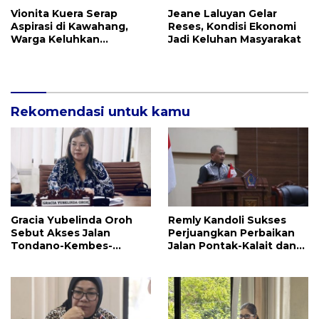
Vionita Kuera Serap
Jeane Laluyan Gelar
Aspirasi di Kawahang,
Reses, Kondisi Ekonomi
Warga Keluhkan
Jadi Keluhan Masyarakat
Infrastruktur Jalan Dan
Pendidikan
Rekomendasi untuk kamu
Gracia Yubelinda Oroh
Remly Kandoli Sukses
Sebut Akses Jalan
Perjuangkan Perbaikan
Tondano-Kembes-
Jalan Pontak-Kalait dan
Manado Perlu Perhatian
Amurang-Ratahan
Pemerintah