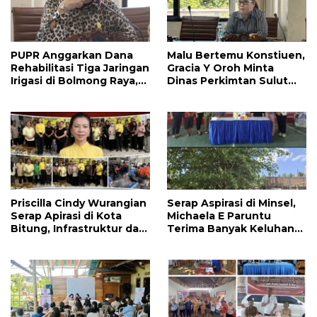
PUPR Anggarkan Dana
Malu Bertemu Konstiuen,
Rehabilitasi Tiga Jaringan
Gracia Y Oroh Minta
Irigasi di Bolmong Raya,
Dinas Perkimtan Sulut
Haslinda Rotinsulu Siap
Prioritaskan
Kawal
Pembangunan Akses
Jalan di Tandengan I
Priscilla Cindy Wurangian
Serap Aspirasi di Minsel,
Serap Apirasi di Kota
Michaela E Paruntu
Bitung, Infrastruktur dan
Terima Banyak Keluhan
Kesehatan Serta
Masyarakat
Pendidikan Dikeluhkan
Warga