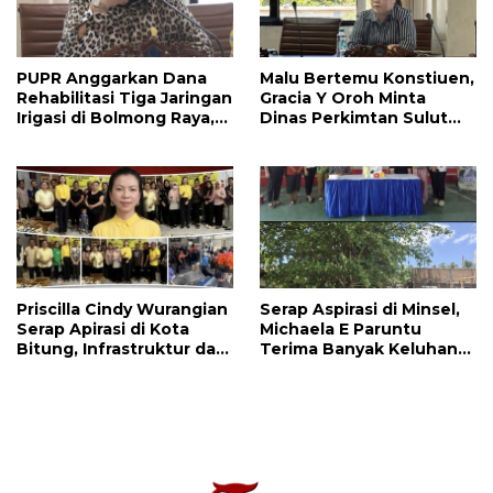
PUPR Anggarkan Dana
Malu Bertemu Konstiuen,
Rehabilitasi Tiga Jaringan
Gracia Y Oroh Minta
Irigasi di Bolmong Raya,
Dinas Perkimtan Sulut
Haslinda Rotinsulu Siap
Prioritaskan
Kawal
Pembangunan Akses
Jalan di Tandengan I
Priscilla Cindy Wurangian
Serap Aspirasi di Minsel,
Serap Apirasi di Kota
Michaela E Paruntu
Bitung, Infrastruktur dan
Terima Banyak Keluhan
Kesehatan Serta
Masyarakat
Pendidikan Dikeluhkan
Warga