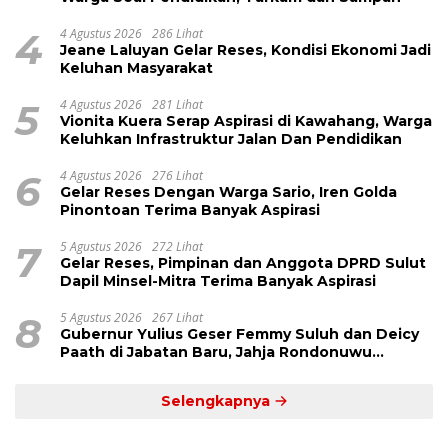
4
4 Agustus 2026
286 Lihat
Jeane Laluyan Gelar Reses, Kondisi Ekonomi Jadi
Keluhan Masyarakat
5
4 Agustus 2026
281 Lihat
Vionita Kuera Serap Aspirasi di Kawahang, Warga
Keluhkan Infrastruktur Jalan Dan Pendidikan
6
4 Agustus 2026
276 Lihat
Gelar Reses Dengan Warga Sario, Iren Golda
Pinontoan Terima Banyak Aspirasi
7
5 Agustus 2026
272 Lihat
Gelar Reses, Pimpinan dan Anggota DPRD Sulut
Dapil Minsel-Mitra Terima Banyak Aspirasi
8
5 Agustus 2026
267 Lihat
Gubernur Yulius Geser Femmy Suluh dan Deicy
Paath di Jabatan Baru, Jahja Rondonuwu
Promosi jadi Kadis
Selengkapnya