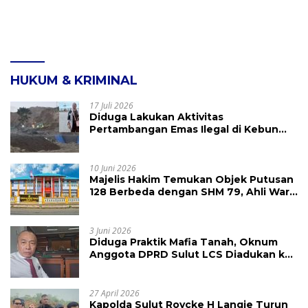
HUKUM & KRIMINAL
17 Juli 2026
Diduga Lakukan Aktivitas
Pertambangan Emas Ilegal di Kebun
Raya Megawati, Kepolisian Didesak
Tangkap Vinni Sondakh
10 Juni 2026
Majelis Hakim Temukan Objek Putusan
128 Berbeda dengan SHM 79, Ahli Waris
Ajukan Banding Atas Putusan PN
Tondano
3 Juni 2026
Diduga Praktik Mafia Tanah, Oknum
Anggota DPRD Sulut LCS Diadukan ke
BK dan MP
27 April 2026
Kapolda Sulut Roycke H Langie Turun