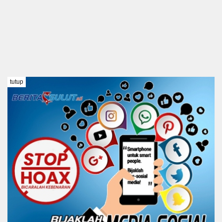
tutup
TENTANG KAMI
REDAKSI
DISCLAIMER
PEDOMAN MEDIA SIBER
KODE ETIK
Copyright @ 2021 BERITA SULUT #BeritaTanpaBatas