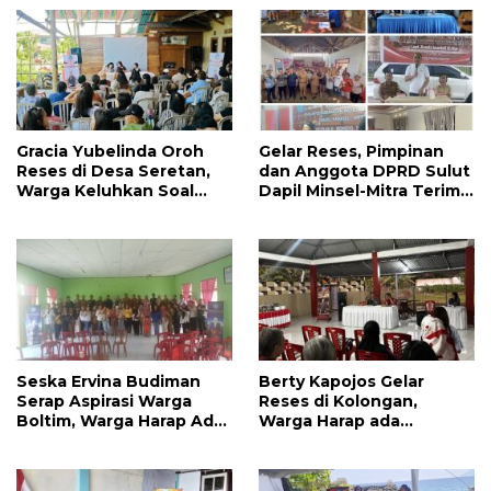
Pendidikan Dikeluhkan
Warga
Gracia Yubelinda Oroh
Gelar Reses, Pimpinan
Reses di Desa Seretan,
dan Anggota DPRD Sulut
Warga Keluhkan Soal
Dapil Minsel-Mitra Terima
Perbaikkan Infrastruktur
Banyak Aspirasi
Jalan
Seska Ervina Budiman
Berty Kapojos Gelar
Serap Aspirasi Warga
Reses di Kolongan,
Boltim, Warga Harap Ada
Warga Harap ada
Dukungan Pengurusan
Bantuan Penerangan
IPR
Jalan dan UMKM