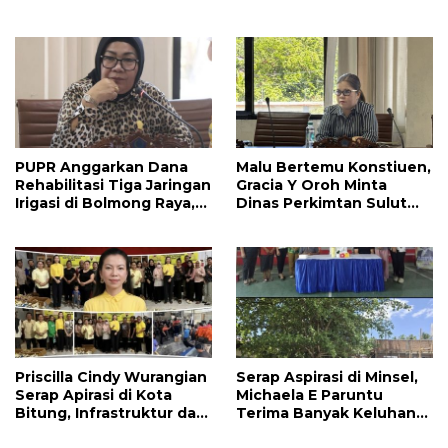
Manado Perlu Perhatian
Amurang-Ratahan
Pemerintah
PUPR Anggarkan Dana
Malu Bertemu Konstiuen,
Rehabilitasi Tiga Jaringan
Gracia Y Oroh Minta
Irigasi di Bolmong Raya,
Dinas Perkimtan Sulut
Haslinda Rotinsulu Siap
Prioritaskan
Kawal
Pembangunan Akses
Jalan di Tandengan I
Priscilla Cindy Wurangian
Serap Aspirasi di Minsel,
Serap Apirasi di Kota
Michaela E Paruntu
Bitung, Infrastruktur dan
Terima Banyak Keluhan
Kesehatan Serta
Masyarakat