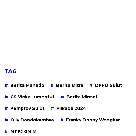
TAG
Berita Manado
Berita Mitra
DPRD Sulut
GS Vicky Lumentut
Berita Minsel
Pemprov Sulut
Pilkada 2024
Olly Dondokambey
Franky Donny Wongkar
MTPJ GMIM