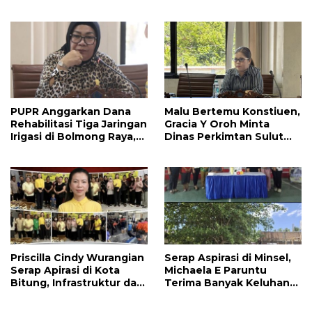
Manado Perlu Perhatian
Amurang-Ratahan
Pemerintah
PUPR Anggarkan Dana
Malu Bertemu Konstiuen,
Rehabilitasi Tiga Jaringan
Gracia Y Oroh Minta
Irigasi di Bolmong Raya,
Dinas Perkimtan Sulut
Haslinda Rotinsulu Siap
Prioritaskan
Kawal
Pembangunan Akses
Jalan di Tandengan I
Priscilla Cindy Wurangian
Serap Aspirasi di Minsel,
Serap Apirasi di Kota
Michaela E Paruntu
Bitung, Infrastruktur dan
Terima Banyak Keluhan
Kesehatan Serta
Masyarakat
Pendidikan Dikeluhkan