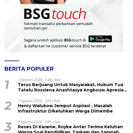
BERITA POPULER
1
3 Agustus 2026
338 Lihat
Terus Berjuang Untuk Masyarakat, Hukum Tua
Tatelu Rossiena Anashtasya Angkouw Apresiasi
Kinerja Anggota DPRD Henry Walukow
2
3 Agustus 2026
336 Lihat
Henry Walukow Jemput Aspirasi , Masalah
Infrastruktur Dikeluhkan Warga Dimembe
3
4 Agustus 2026
289 Lihat
Reses Di Karame, Royke Anter Terima Keluhan
Warga Soal Pendidikan, Tarkam dan Sampah