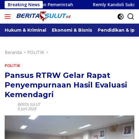
Langsung
n Pemerintah
Breaking News
Remly Kandoli Sukses Perjuangkan Perba
ke
konten
Hukum & Kriminal
Ekonomi & Bisnis
Pendidikan & Ipt
Beranda
POLITIK
POLITIK
Pansus RTRW Gelar Rapat
Penyempurnaan Hasil Evaluasi
Kemendagri
BERITA SULUT
9 Juni 2026