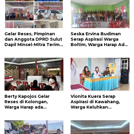
Gelar Reses, Pimpinan
Seska Ervina Budiman
dan Anggota DPRD Sulut
Serap Aspirasi Warga
Dapil Minsel-Mitra Terima
Boltim, Warga Harap Ada
Banyak Aspirasi
Dukungan Pengurusan
IPR
Berty Kapojos Gelar
Vionita Kuera Serap
Reses di Kolongan,
Aspirasi di Kawahang,
Warga Harap ada
Warga Keluhkan
Bantuan Penerangan
Infrastruktur Jalan Dan
Jalan dan UMKM
Pendidikan