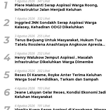
1
1 Agustus 2026
347 Lihat
Piere Makisanti Serap Aspirasi Warga Roong,
Infrastruktur Jalan Menjadi Keluhan
2
1 Agustus 2026
332 Lihat
Inggried JNN Sondakh Serap Aspirasi Warga
Kalasey, Kehadiran ODGJ Dikeluhkan
3
3 Agustus 2026
255 Lihat
Terus Berjuang Untuk Masyarakat, Hukum Tua
Tatelu Rossiena Anashtasya Angkouw Apresiasi
Kinerja Anggota DPRD Henry Walukow
4
3 Agustus 2026
252 Lihat
Henry Walukow Jemput Aspirasi , Masalah
Infrastruktur Dikeluhkan Warga Dimembe
5
4 Agustus 2026
202 Lihat
Reses Di Karame, Royke Anter Terima Keluhan
Warga Soal Pendidikan, Tarkam dan Sampah
6
4 Agustus 2026
193 Lihat
Jeane Laluyan Gelar Reses, Kondisi Ekonomi Jadi
Keluhan Masyarakat
7
4 Agustus 2026
191 Lihat
Vionita Kuera Serap Aspirasi di Kawahang, Warga