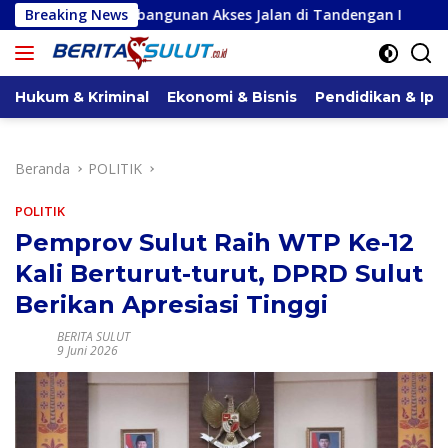
Langsung
kses Jalan di Tandengan I
Breaking News
Priscilla Cindy Wurangian S
ke
konten
Hukum & Kriminal
Ekonomi & Bisnis
Pendidikan & Ipt
Beranda
POLITIK
POLITIK
Pemprov Sulut Raih WTP Ke-12
Kali Berturut-turut, DPRD Sulut
Berikan Apresiasi Tinggi
BERITA SULUT
9 Juni 2026