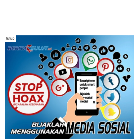
tutup
HUKUM & KRIMINAL
17 Juli 2026
Diduga Lakukan Aktivitas
Pertambangan Emas Ilegal di Kebun
Raya Megawati, Kepolisian Didesak
Tangkap Vinni Sondakh
10 Juni 2026
Majelis Hakim Temukan Objek Putusan