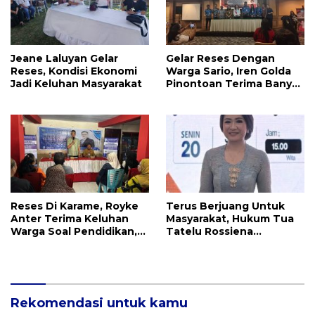
Jeane Laluyan Gelar
Gelar Reses Dengan
Reses, Kondisi Ekonomi
Warga Sario, Iren Golda
Jadi Keluhan Masyarakat
Pinontoan Terima Banyak
Aspirasi
Reses Di Karame, Royke
Terus Berjuang Untuk
Anter Terima Keluhan
Masyarakat, Hukum Tua
Warga Soal Pendidikan,
Tatelu Rossiena
Tarkam dan Sampah
Anashtasya Angkouw
Apresiasi Kinerja
Anggota DPRD Henry
Walukow
Rekomendasi untuk kamu