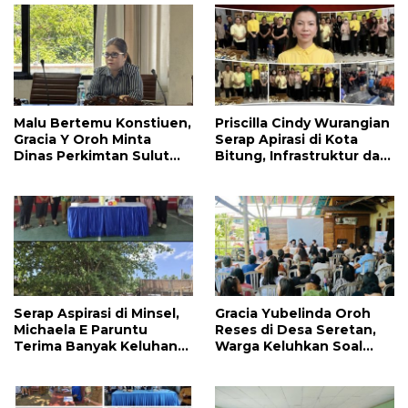
Malu Bertemu Konstiuen,
Priscilla Cindy Wurangian
Gracia Y Oroh Minta
Serap Apirasi di Kota
Dinas Perkimtan Sulut
Bitung, Infrastruktur dan
Prioritaskan
Kesehatan Serta
Pembangunan Akses
Pendidikan Dikeluhkan
Jalan di Tandengan I
Warga
Serap Aspirasi di Minsel,
Gracia Yubelinda Oroh
Michaela E Paruntu
Reses di Desa Seretan,
Terima Banyak Keluhan
Warga Keluhkan Soal
Masyarakat
Perbaikkan Infrastruktur
Jalan